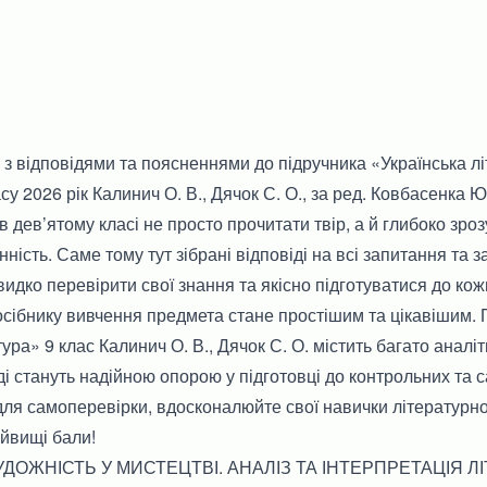
і з відповідями та поясненнями до підручника «Українська л
су 2026 рік Калинич О. В., Дячок С. О., за ред. Ковбасенка Ю.
в дев’ятому класі не просто прочитати твір, а й глибоко зроз
нність. Саме тому тут зібрані відповіді на всі запитання та з
дко перевірити свої знання та якісно підготуватися до кож
сібнику вивчення предмета стане простішим та цікавішим. 
ура» 9 клас Калинич О. В., Дячок С. О. містить багато аналіт
ді стануть надійною опорою у підготовці до контрольних та с
ля самоперевірки, вдосконалюйте свої навички літературно
йвищі бали!
ХУДОЖНІСТЬ У МИСТЕЦТВІ. АНАЛІЗ ТА ІНТЕРПРЕТАЦІЯ 