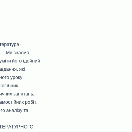
ітература»
 І. Ми знаємо,
уміти його ідейний
авдання, які
ного уроку.
Посібник
ичних запитань, і
амостійних робіт.
го аналізу та
ЛІТЕРАТУРНОГО