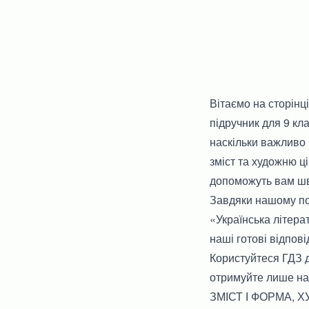
Вітаємо на сторінц
підручник для 9 кла
наскільки важливо 
зміст та художню ці
допоможуть вам шви
Завдяки нашому по
«Українська літерат
наші готові відпові
Користуйтеся ГДЗ д
отримуйте лише на
ЗМІСТ І ФОРМА, 