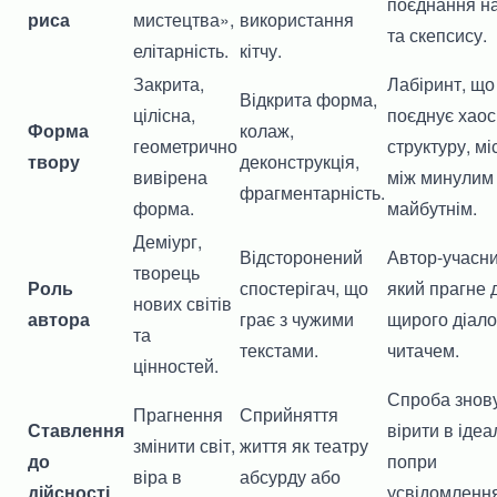
поєднання на
риса
мистецтва»,
використання
та скепсису.
елітарність.
кітчу.
Закрита,
Лабіринт, що
Відкрита форма,
цілісна,
поєднує хаос 
Форма
колаж,
геометрично
структуру, мі
твору
деконструкція,
вивірена
між минулим 
фрагментарність.
форма.
майбутнім.
Деміург,
Відсторонений
Автор-учасни
творець
Роль
спостерігач, що
який прагне 
нових світів
автора
грає з чужими
щирого діало
та
текстами.
читачем.
цінностей.
Спроба знов
Прагнення
Сприйняття
Ставлення
вірити в ідеа
змінити світ,
життя як театру
до
попри
віра в
абсурду або
дійсності
усвідомленн