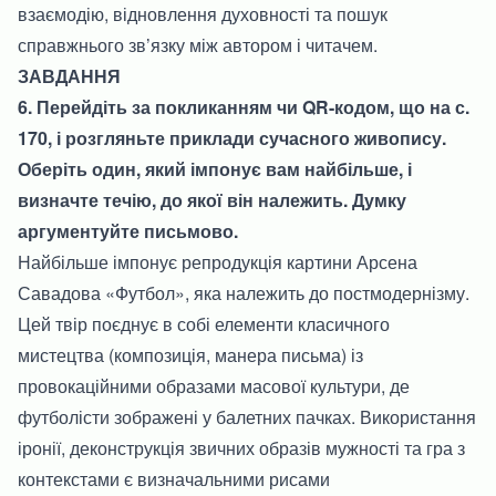
взаємодію, відновлення духовності та пошук
справжнього зв’язку між автором і читачем.
ЗАВДАННЯ
6. Перейдіть за покликанням чи QR-кодом, що на с.
170, і розгляньте приклади сучасного живопису.
Оберіть один, який імпонує вам найбільше, і
визначте течію, до якої він належить. Думку
аргументуйте письмово.
Найбільше імпонує репродукція картини Арсена
Савадова «Футбол», яка належить до постмодернізму.
Цей твір поєднує в собі елементи класичного
мистецтва (композиція, манера письма) із
провокаційними образами масової культури, де
футболісти зображені у балетних пачках. Використання
іронії, деконструкція звичних образів мужності та гра з
контекстами є визначальними рисами