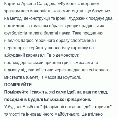
Картина Арсена Савадова «Футбол» є яскравим
зразком постмодерністського мистецтва, що базується
на методі деконструкції та іронії. Художник поєднує два
протилежні за змістом образи: суворих радянських
футболістів та легкі балетні пачки. Таке поєднання
нівелює пафос героїчного образу спортсмена і
перетворює серйозну ідеологічну картинку на
абсурдний карнавал. Твір демонструє
постмодерністський принцип гри зі смислами та
відмову від єдиної істини через поєднання елітарного
мистецтва (балет) із масовим (футбол).
ПОМІРКУЙТЕ
Поміркуйте і скажіть, які саме ідеї, на ваш погляд,
поєднані в будівлі Ельбської філармонії.
У будівлі Ельбської філармонії поєднані ідеї історичної
тяглості та інноваційного майбутнього. Це втілено