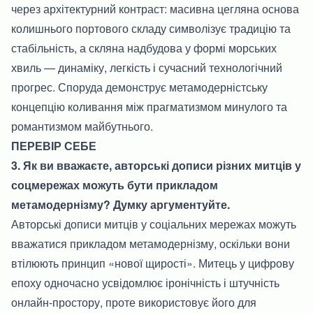
через архітектурний контраст: масивна цегляна основа
колишнього портового складу символізує традицію та
стабільність, а скляна надбудова у формі морських
хвиль — динаміку, легкість і сучасний технологічний
прогрес. Споруда демонструє метамодерністську
концепцію коливання між прагматизмом минулого та
романтизмом майбутнього.
ПЕРЕВІР СЕБЕ
3. Як ви вважаєте, авторські дописи різних митців у
соцмережах можуть бути прикладом
метамодернізму? Думку аргументуйте.
Авторські дописи митців у соціальних мережах можуть
вважатися прикладом метамодернізму, оскільки вони
втілюють принцип «нової щирості». Митець у цифрову
епоху одночасно усвідомлює іронічність і штучність
онлайн-простору, проте використовує його для