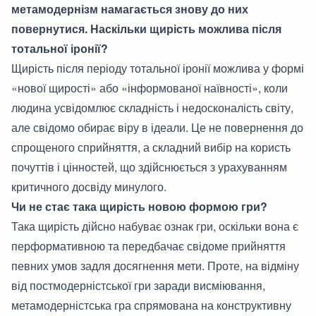
метамодернізм намагається знову до них
повернутися. Наскільки щирість можлива після
тотальної іронії?
Щирість після періоду тотальної іронії можлива у формі
«нової щирості» або «інформованої наївності», коли
людина усвідомлює складність і недосконалість світу,
але свідомо обирає віру в ідеали. Це не повернення до
спрощеного сприйняття, а складний вибір на користь
почуттів і цінностей, що здійснюється з урахуванням
критичного досвіду минулого.
Чи не стає така щирість новою формою гри?
Така щирість дійсно набуває ознак гри, оскільки вона є
перформативною та передбачає свідоме прийняття
певних умов задля досягнення мети. Проте, на відміну
від постмодерністської гри заради висміювання,
метамодерністська гра спрямована на конструктивну