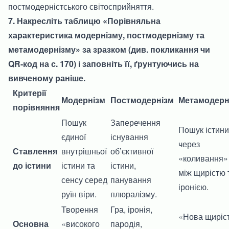
постмодерністського світосприйняття.
7. Накресліть таблицю «Порівняльна
характеристика модернізму, постмодернізму та
метамодернізму» за зразком (див. покликання чи
QR-код на с. 170) і заповніть її, ґрунтуючись на
вивченому раніше.
Критерії
Модернізм
Постмодернізм
Метамодерн
порівняння
Пошук
Заперечення
Пошук істини
єдиної
існування
через
Ставлення
внутрішньої
об’єктивної
«коливання»
до істини
істини та
істини,
між щирістю 
сенсу серед
панування
іронією.
руїн віри.
плюралізму.
Творення
Гра, іронія,
«Нова щиріст
Основна
«високого
пародія,