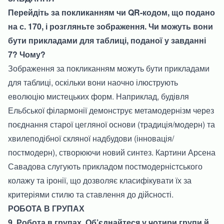
Перейдіть за покликанням чи QR-кодом, що подано
на с. 170, і розгляньте зображення. Чи можуть вони
бути прикладами для таблиці, поданої у завданні
7? Чому?
Зображення за покликанням можуть бути прикладами
для таблиці, оскільки вони наочно ілюструють
еволюцію мистецьких форм. Наприклад, будівля
Ельбської філармонії демонструє метамодернізм через
поєднання старої цегляної основи (традиція/модерн) та
хвилеподібної скляної надбудови (інновація/
постмодерн), створюючи новий синтез. Картини Арсена
Савадова слугують прикладом постмодерністського
колажу та іронії, що дозволяє класифікувати їх за
критеріями стилю та ставлення до дійсності.
РОБОТА В ГРУПАХ
9. Робота в групах. Об’єднайтеся у чотири групи й