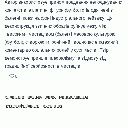
Автор використовує прийом поєднання непоєднуваних
контекстів: атлетичні фігури футболістів одягнені в
балетні пачки на фоні індустріального пейзажу. Ця
деконструкція звичних образів руйнує межу між
«високим» мистецтвом (балет) і масовою культурою
(футбол), створюючи іронічний і водночас епатажний
коментар до соціальних ролей у суспільстві. Твір
демонструє принцип плюралізму та відмову від
традиційної серйозності в мистецтві.
🤍
0
модернізм
постмодернізм
метамодернізм
революція гідності
мистецтво