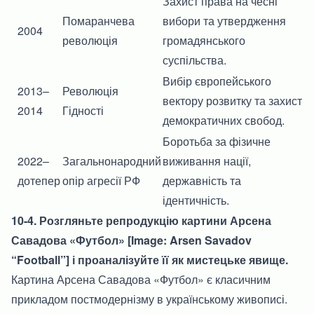
Захист права на чесні
Помаранчева
вибори та утвердження
2004
революція
громадянського
суспільства.
Вибір європейського
2013–
Революція
вектору розвитку та захист
2014
Гідності
демократичних свобод.
Боротьба за фізичне
2022–
Загальнонародний
виживання нації,
дотепер
опір агресії РФ
державність та
ідентичність.
10-4. Розгляньте репродукцію картини Арсена
Савадова «Футбол» [Image: Arsen Savadov
“Football”] і проаналізуйте її як мистецьке явище.
Картина Арсена Савадова «Футбол» є класичним
прикладом постмодернізму в українському живописі.