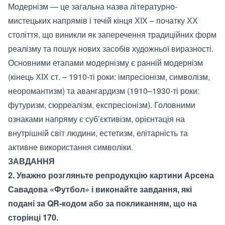
Модернізм — це загальна назва літературно-
мистецьких напрямів і течій кінця ХІХ – початку ХХ
століття, що виникли як заперечення традиційних форм
реалізму та пошук нових засобів художньої виразності.
Основними етапами модернізму є ранній модернізм
(кінець ХІХ ст. – 1910-ті роки: імпресіонізм, символізм,
неоромантизм) та авангардизм (1910–1930-ті роки:
футуризм, сюрреалізм, експресіонізм). Головними
ознаками напряму є суб’єктивізм, орієнтація на
внутрішній світ людини, естетизм, елітарність та
активне використання символіки.
ЗАВДАННЯ
2. Уважно розгляньте репродукцію картини Арсена
Савадова «Футбол» і виконайте завдання, які
подані за QR-кодом або за покликанням, що на
сторінці 170.