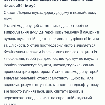
ближчий? Чому?
Сюжет: Людина шукає дорогу додому в незнайомому
місті.
У стилі модерну цей сюжет виглядає як героїчне
випробування духу, де герой крізь темряву й лабіринти
вулиць шукає свій «центр», символ внутрішньої істини
та цілісності. У стилі постмодерну місто виявляється
безкінечним колажем із рекламних вивісок та цитат із
кінофільмів, герой усвідомлює, що «дому» не існує, і з
іронією продовжує блукати, насолоджуючись самим
процесом гри з простором. У стилі метамодерну герой
відчуває реальний страх і самотність (щирість), але
водночас розуміє штучність міського ландшафту, тому
він просто зупиняється, щоб спитати дорогу в
перехожого, сподіваючись на справжній людський
зв’язок.