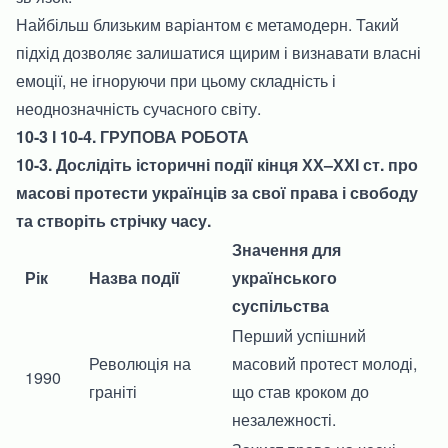
Найбільш близьким варіантом є метамодерн. Такий
підхід дозволяє залишатися щирим і визнавати власні
емоції, не ігноруючи при цьому складність і
неоднозначність сучасного світу.
10-3 І 10-4. ГРУПОВА РОБОТА
10-3. Дослідіть історичні події кінця ХХ–ХХІ ст. про
масові протести українців за свої права і свободу
та створіть стрічку часу.
Значення для
Рік
Назва події
українського
суспільства
Перший успішний
Революція на
масовий протест молоді,
1990
граніті
що став кроком до
незалежності.