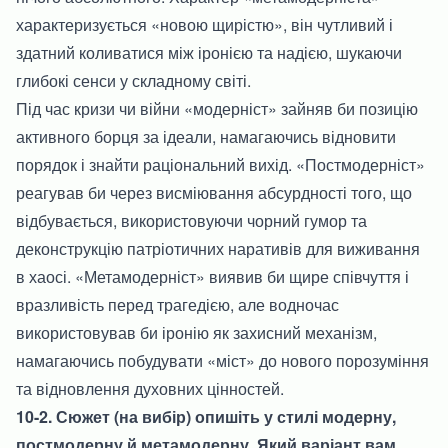
характеризується «новою щирістю», він чутливий і
здатний коливатися між іронією та надією, шукаючи
глибокі сенси у складному світі.
Під час кризи чи війни «модерніст» зайняв би позицію
активного борця за ідеали, намагаючись відновити
порядок і знайти раціональний вихід. «Постмодерніст»
реагував би через висміювання абсурдності того, що
відбувається, використовуючи чорний гумор та
деконструкцію патріотичних наративів для виживання
в хаосі. «Метамодерніст» виявив би щире співчуття і
вразливість перед трагедією, але водночас
використовував би іронію як захисний механізм,
намагаючись побудувати «міст» до нового порозуміння
та відновлення духовних цінностей.
10-2. Сюжет (на вибір) опишіть у стилі модерну,
постмодерну й метамодерну. Який варіант вам