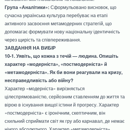
Група «Аналітики»:
Сформульовано висновок, що
сучасна українська культура перебуває на етапі
активного засвоєння метамодерних стратегій, що
допомагає формувати нову національну ідентичність
через щирість та співпереживання.
ЗАВДАННЯ НА ВИБІР
10-1. Уявіть, що кожна з течій — людина. Опишіть
характер «модерніста», «постмодерніста» й
«метамодерніста». Як би вони реагували на кризу,
несправедливість або війну?
Характер «модерніста» вирізняється
цілеспрямованістю, серйозним ставленням до життя та
вірою в існування вищої істини й прогресу. Характер
«постмодерніста» є іронічним, скептичним, він
схильний сприймати світ як гру або карнавал, де немає
нічого абсолютного. Характер «метамодерніста»