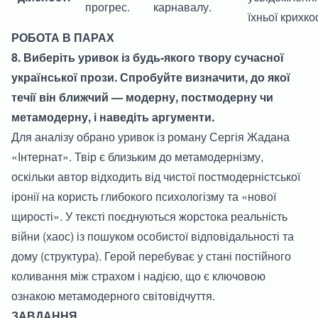
прогрес.
карнавалу.
їхньої крихкос
РОБОТА В ПАРАХ
8. Виберіть уривок із будь-якого твору сучасної
української прози. Спробуйте визначити, до якої
течії він ближчий — модерну, постмодерну чи
метамодерну, і наведіть аргументи.
Для аналізу обрано уривок із роману Сергія Жадана
«Інтернат». Твір є близьким до метамодернізму,
оскільки автор відходить від чистої постмодерністської
іронії на користь глибокого психологізму та «нової
щирості». У тексті поєднуються жорстока реальність
війни (хаос) із пошуком особистої відповідальності та
дому (структура). Герой перебуває у стані постійного
коливання між страхом і надією, що є ключовою
ознакою метамодерного світовідчуття.
ЗАВДАННЯ