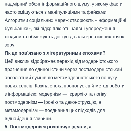
надмірний обсяг інформаційного шуму, у якому факти
часто змішуються з маніпуляціями та фейками.
Алгоритми соціальних мереж створюють «інформаційні
бульбашки», які підкріплюють наявні упередження
людини та обмежують доступ до альтернативних точок
зору.
Як це пов’язано з літературними епохами?
Цей виклик відображає перехід від модерністського
прагнення до єдиної істини через постмодерністський
абсолютний сумнів до метамодерністського пошуку
нових сенсів. Кожна епоха пропонує свій метод роботи
з інформацією: модернізм — ієрархію та логіку,
постмодернізм — іронію та деконструкцію, а
метамодернізм — поєднання цих підходів для
віднайдення глибини.
5. Постмодернізм розвінчує ідеали, а