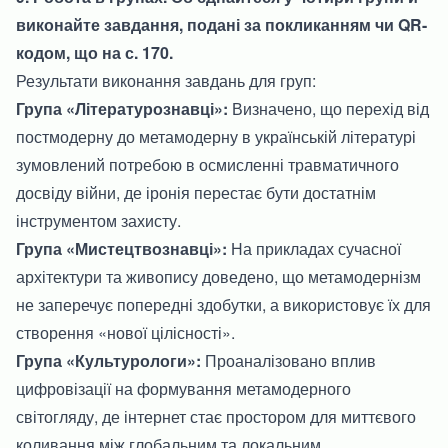
виконайте завдання, подані за покликанням чи QR-
кодом, що на с. 170.
Результати виконання завдань для груп:
Група «Літературознавці»:
Визначено, що перехід від
постмодерну до метамодерну в українській літературі
зумовлений потребою в осмисленні травматичного
досвіду війни, де іронія перестає бути достатнім
інструментом захисту.
Група «Мистецтвознавці»:
На прикладах сучасної
архітектури та живопису доведено, що метамодернізм
не заперечує попередні здобутки, а використовує їх для
створення «нової цілісності».
Група «Культурологи»:
Проаналізовано вплив
цифровізації на формування метамодерного
світогляду, де інтернет стає простором для миттєвого
коливання між глобальним та локальним.