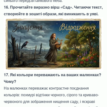
синього передсвітанкового неба.
16. Прочитайте виразно вірш «Сад». Читаючи текст,
створюйте в зошиті образи, які виникають в уяві.
17. Які кольори переважають на ваших малюнках?
Чому?
На малюнках переважає контрастне поєднання
кольорів: похмурі відтінки чорного, сірого та криваво-
червоного для зображення нищення саду, і яскраві