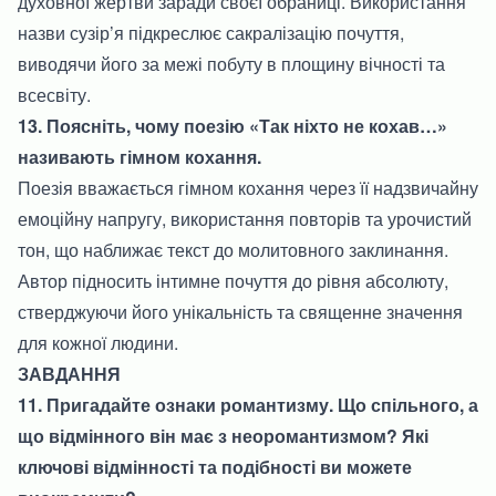
духовної жертви заради своєї обраниці. Використання
назви сузір’я підкреслює сакралізацію почуття,
виводячи його за межі побуту в площину вічності та
всесвіту.
13. Поясніть, чому поезію «Так ніхто не кохав…»
називають гімном кохання.
Поезія вважається гімном кохання через її надзвичайну
емоційну напругу, використання повторів та урочистий
тон, що наближає текст до молитовного заклинання.
Автор підносить інтимне почуття до рівня абсолюту,
стверджуючи його унікальність та священне значення
для кожної людини.
ЗАВДАННЯ
11. Пригадайте ознаки романтизму. Що спільного, а
що відмінного він має з неоромантизмом? Які
ключові відмінності та подібності ви можете