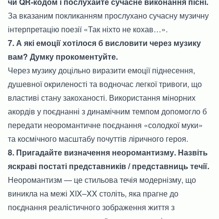
чи QR-кодом і послухайте сучасне виконання пісні.
За вказаним покликанням прослухано сучасну музичну
інтерпретацію поезії «Так ніхто не кохав…».
7. А які емоції хотілося б висловити через музику
вам? Думку прокоментуйте.
Через музику доцільно виразити емоції піднесення,
душевної окриленості та водночас легкої тривоги, що
властиві стану закоханості. Використання мінорних
акордів у поєднанні з динамічним темпом допомогло б
передати неоромантичне поєднання «солодкої муки»
та космічного масштабу почуттів ліричного героя.
8. Пригадайте визначення неоромантизму. Назвіть
яскраві постаті представників / представниць течії.
Неоромантизм — це стильова течія модернізму, що
виникла на межі XIX–XX століть, яка прагне до
поєднання реалістичного зображення життя з