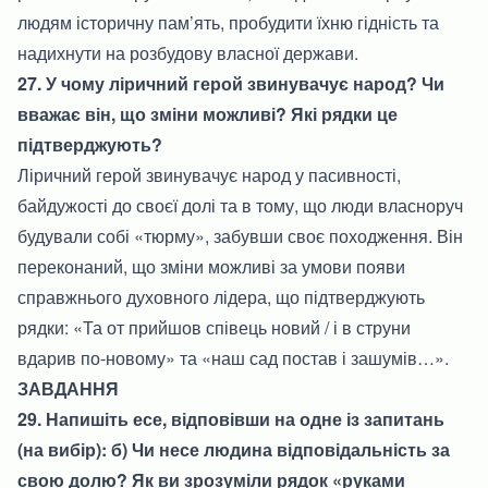
людям історичну пам’ять, пробудити їхню гідність та
надихнути на розбудову власної держави.
27. У чому ліричний герой звинувачує народ? Чи
вважає він, що зміни можливі? Які рядки це
підтверджують?
Ліричний герой звинувачує народ у пасивності,
байдужості до своєї долі та в тому, що люди власноруч
будували собі «тюрму», забувши своє походження. Він
переконаний, що зміни можливі за умови появи
справжнього духовного лідера, що підтверджують
рядки: «Та от прийшов співець новий / і в струни
вдарив по-новому» та «наш сад постав і зашумів…».
ЗАВДАННЯ
29. Напишіть есе, відповівши на одне із запитань
(на вибір): б) Чи несе людина відповідальність за
свою долю? Як ви зрозуміли рядок «руками