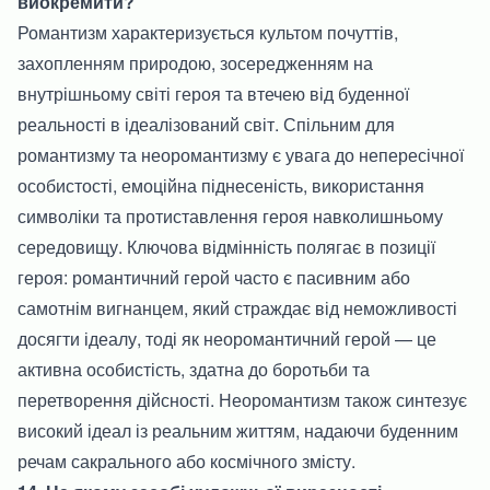
виокремити?
Романтизм характеризується культом почуттів,
захопленням природою, зосередженням на
внутрішньому світі героя та втечею від буденної
реальності в ідеалізований світ. Спільним для
романтизму та неоромантизму є увага до непересічної
особистості, емоційна піднесеність, використання
символіки та протиставлення героя навколишньому
середовищу. Ключова відмінність полягає в позиції
героя: романтичний герой часто є пасивним або
самотнім вигнанцем, який страждає від неможливості
досягти ідеалу, тоді як неоромантичний герой — це
активна особистість, здатна до боротьби та
перетворення дійсності. Неоромантизм також синтезує
високий ідеал із реальним життям, надаючи буденним
речам сакрального або космічного змісту.