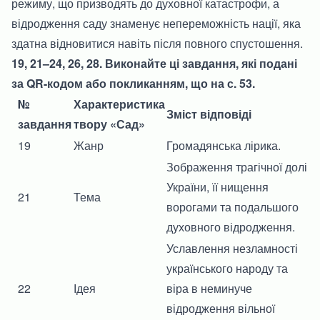
режиму, що призводять до духовної катастрофи, а
відродження саду знаменує непереможність нації, яка
здатна відновитися навіть після повного спустошення.
19, 21–24, 26, 28. Виконайте ці завдання, які подані
за QR-кодом або покликанням, що на с. 53.
№
Характеристика
Зміст відповіді
завдання
твору «Сад»
19
Жанр
Громадянська лірика.
Зображення трагічної долі
України, її нищення
21
Тема
ворогами та подальшого
духовного відродження.
Уславлення незламності
українського народу та
22
Ідея
віра в неминуче
відродження вільної