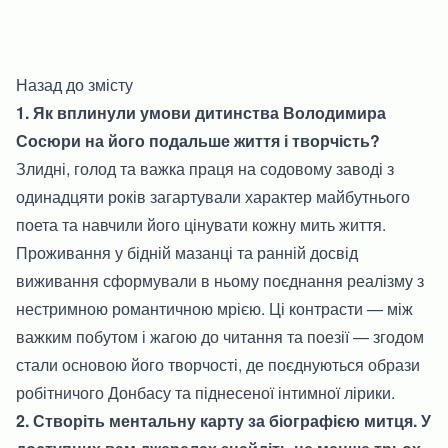
Назад до змісту
1. Як вплинули умови дитинства Володимира
Сосюри на його подальше життя і творчість?
Злидні, голод та важка праця на содовому заводі з
одинадцяти років загартували характер майбутнього
поета та навчили його цінувати кожну мить життя.
Проживання у бідній мазанці та ранній досвід
виживання сформували в ньому поєднання реалізму з
нестримною романтичною мрією. Ці контрасти — між
важким побутом і жагою до читання та поезії — згодом
стали основою його творчості, де поєднуються образи
робітничого Донбасу та піднесеної інтимної лірики.
2. Створіть ментальну карту за біографією митця. У