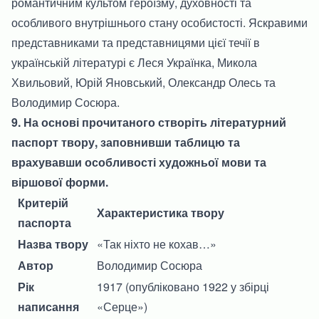
романтичним культом героїзму, духовності та
особливого внутрішнього стану особистості. Яскравими
представниками та представницями цієї течії в
українській літературі є Леся Українка, Микола
Хвильовий, Юрій Яновський, Олександр Олесь та
Володимир Сосюра.
9. На основі прочитаного створіть літературний
паспорт твору, заповнивши таблицю та
врахувавши особливості художньої мови та
віршової форми.
Критерій
Характеристика твору
паспорта
Назва твору
«Так ніхто не кохав…»
Автор
Володимир Сосюра
Рік
1917 (опубліковано 1922 у збірці
написання
«Серце»)