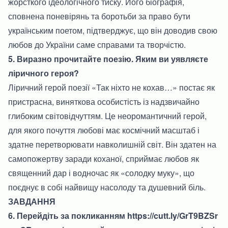
жорсткого ідеологічного тиску. Його біографія,
сповнена поневірянь та боротьби за право бути
українським поетом, підтверджує, що він доводив свою
любов до України саме справами та творчістю.
5. Виразно прочитайте поезію. Яким ви уявляєте
ліричного героя?
Ліричний герой поезії «Так ніхто не кохав…» постає як
пристрасна, виняткова особистість із надзвичайно
глибоким світовідчуттям. Це неоромантичний герой,
для якого почуття любові має космічний масштаб і
здатне перетворювати навколишній світ. Він здатен на
самопожертву заради коханої, сприймає любов як
священний дар і водночас як «солодку муку», що
поєднує в собі найвищу насолоду та душевний біль.
ЗАВДАННЯ
6. Перейдіть за покликанням
https://cutt.ly/GrT9BZSr