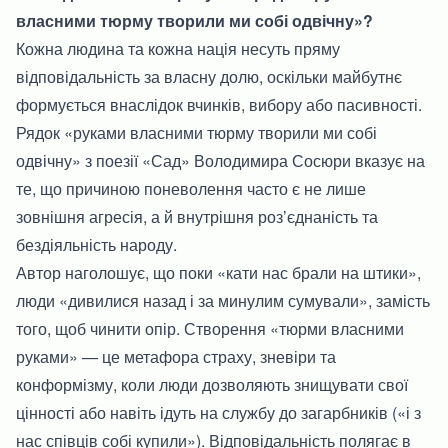
власними тюрму творили ми собі одвічну»?
Кожна людина та кожна нація несуть пряму
відповідальність за власну долю, оскільки майбутнє
формується внаслідок вчинків, вибору або пасивності.
Рядок «руками власними тюрму творили ми собі
одвічну» з поезії «Сад» Володимира Сосюри вказує на
те, що причиною поневолення часто є не лише
зовнішня агресія, а й внутрішня роз’єднаність та
бездіяльність народу.
Автор наголошує, що поки «кати нас брали на штики»,
люди «дивилися назад і за минулим сумували», замість
того, щоб чинити опір. Створення «тюрми власними
руками» — це метафора страху, зневіри та
конформізму, коли люди дозволяють знищувати свої
цінності або навіть ідуть на службу до загарбників («і з
нас співців собі купили»). Відповідальність полягає в