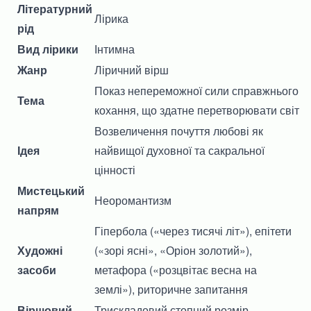
Літературний
Лірика
рід
Вид лірики
Інтимна
Жанр
Ліричний вірш
Показ непереможної сили справжнього
Тема
кохання, що здатне перетворювати світ
Возвеличення почуття любові як
Ідея
найвищої духовної та сакральної
цінності
Мистецький
Неоромантизм
напрям
Гіпербола («через тисячі літ»), епітети
Художні
(«зорі ясні», «Оріон золотий»),
засоби
метафора («розцвітає весна на
землі»), риторичне запитання
Віршовий
Трискладовий стопний розмір