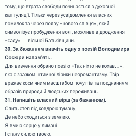
тому, що втрата свободи починається з духовної
капітуляції. Тільки через усвідомлення власних
помилок та через появу «нового співця», який
символізує пробудження волі, можливе відродження
«саду» — вільної Батьківщини.
30. За бажанням вивчіть одну з поезій Володимира
Сосюри напам’ять.
Для вивчення обрано поезію «Так ніхто не кохав…»,
яка є зразком інтимної лірики неоромантизму. Твір
вражає космічним масштабом почуттів та поєднанням
образів природи й людських переживань.
31. Напишіть власний вірш (за бажанням).
Спить степ під ковдрою туману,
Де небо сходиться з землею.
Я вмию серце у лимані
І стану силою твоєю.