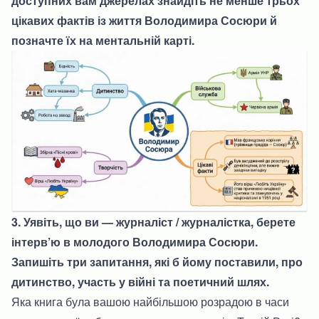
доступних вам джерелах знайдіть не менше трьох
цікавих фактів із життя Володимира Сосюри й
позначте їх на ментальній карті.
3. Уявіть, що ви — журналіст / журналістка, берете
інтерв’ю в молодого Володимира Сосюри.
Запишіть три запитання, які б йому поставили, про
дитинство, участь у війні та поетичний шлях.
Яка книга була вашою найбільшою розрадою в часи