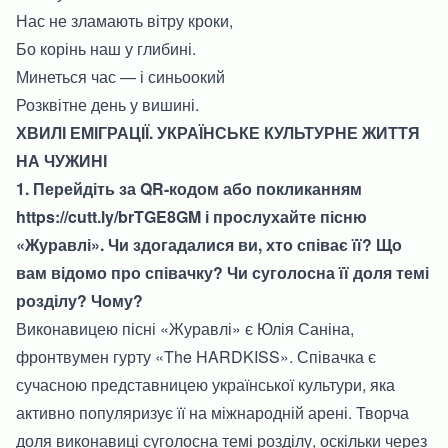
Нас не зламають вітру кроки,
Бо корінь наш у глибині.
Минеться час — і синьоокий
Розквітне день у вишині.
ХВИЛІ ЕМІГРАЦІЇ. УКРАЇНСЬКЕ КУЛЬТУРНЕ ЖИТТЯ
НА ЧУЖИНІ
1. Перейдіть за QR-кодом або покликанням
https://cutt.ly/brTGE8GM
і прослухайте пісню
«Журавлі». Чи здогадалися ви, хто співає її? Що
вам відомо про співачку? Чи суголосна її доля темі
розділу? Чому?
Виконавицею пісні «Журавлі» є Юлія Саніна,
фронтвумен гурту «The HARDKISS». Співачка є
сучасною представницею української культури, яка
активно популяризує її на міжнародній арені. Творча
доля виконавиці суголосна темі розділу, оскільки через