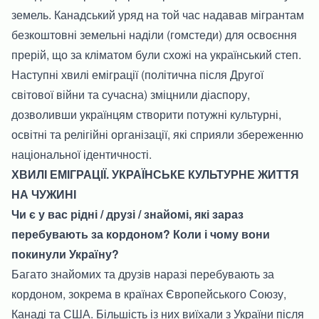
земель. Канадський уряд на той час надавав мігрантам
безкоштовні земельні наділи (гомстеди) для освоєння
прерій, що за кліматом були схожі на український степ.
Наступні хвилі еміграції (політична після Другої
світової війни та сучасна) зміцнили діаспору,
дозволивши українцям створити потужні культурні,
освітні та релігійні організації, які сприяли збереженню
національної ідентичності.
ХВИЛІ ЕМІГРАЦІЇ. УКРАЇНСЬКЕ КУЛЬТУРНЕ ЖИТТЯ
НА ЧУЖИНІ
Чи є у вас рідні / друзі / знайомі, які зараз
перебувають за кордоном? Коли і чому вони
покинули Україну?
Багато знайомих та друзів наразі перебувають за
кордоном, зокрема в країнах Європейського Союзу,
Канаді та США. Більшість із них виїхали з України після