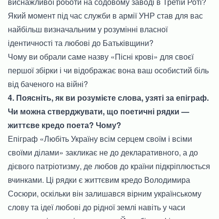
виснажливої роботи на содовому заводі в Третій Роті?
Який момент під час служби в армії УНР став для вас
найбільш визначальним у розумінні власної
ідентичності та любові до Батьківщини?
Чому ви обрали саме назву «Пісні крові» для своєї
першої збірки і чи відображає вона ваш особистий біль
від баченого на війні?
4. Поясніть, як ви розумієте слова, узяті за епіграф.
Чи можна стверджувати, що поетичні рядки —
життєве кредо поета? Чому?
Епіграф «Любіть Україну всім серцем своїм і всіми
своїми ділами» закликає не до декларативного, а до
дієвого патріотизму, де любов до країни підкріплюється
вчинками. Ці рядки є життєвим кредо Володимира
Сосюри, оскільки він залишався вірним українському
слову та ідеї любові до рідної землі навіть у часи