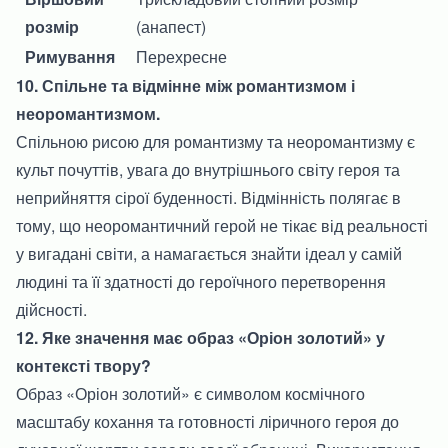
розмір
(анапест)
Римування
Перехресне
10. Спільне та відмінне між романтизмом і
неоромантизмом.
Спільною рисою для романтизму та неоромантизму є
культ почуттів, увага до внутрішнього світу героя та
неприйняття сірої буденності. Відмінність полягає в
тому, що неоромантичний герой не тікає від реальності
у вигадані світи, а намагається знайти ідеал у самій
людині та її здатності до героїчного перетворення
дійсності.
12. Яке значення має образ «Оріон золотий» у
контексті твору?
Образ «Оріон золотий» є символом космічного
масштабу кохання та готовності ліричного героя до