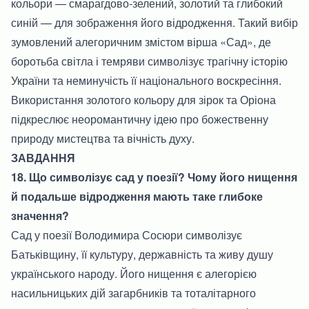
кольори — смарагдово-зелений, золотий та глибокий
синій — для зображення його відродження. Такий вибір
зумовлений алегоричним змістом вірша «Сад», де
боротьба світла і темряви символізує трагічну історію
України та неминучість її національного воскресіння.
Використання золотого кольору для зірок та Оріона
підкреслює неоромантичну ідею про божественну
природу мистецтва та вічність духу.
ЗАВДАННЯ
18. Що символізує сад у поезії? Чому його нищення
й подальше відродження мають таке глибоке
значення?
Сад у поезії Володимира Сосюри символізує
Батьківщину, її культуру, державність та живу душу
українського народу. Його нищення є алегорією
насильницьких дій загарбників та тоталітарного