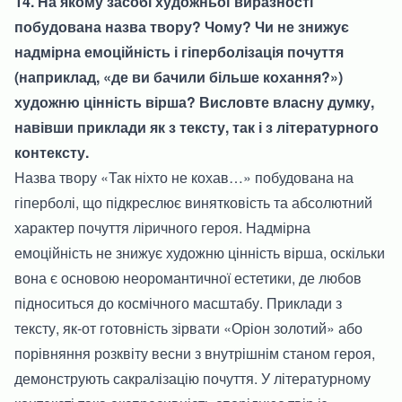
14. На якому засобі художньої виразності
побудована назва твору? Чому? Чи не знижує
надмірна емоційність і гіперболізація почуття
(наприклад, «де ви бачили більше кохання?»)
художню цінність вірша? Висловте власну думку,
навівши приклади як з тексту, так і з літературного
контексту.
Назва твору «Так ніхто не кохав…» побудована на
гіперболі, що підкреслює винятковість та абсолютний
характер почуття ліричного героя. Надмірна
емоційність не знижує художню цінність вірша, оскільки
вона є основою неоромантичної естетики, де любов
підноситься до космічного масштабу. Приклади з
тексту, як-от готовність зірвати «Оріон золотий» або
порівняння розквіту весни з внутрішнім станом героя,
демонструють сакралізацію почуття. У літературному