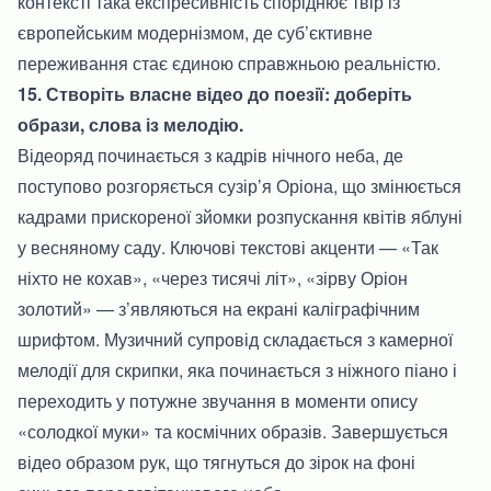
контексті така експресивність споріднює твір із
європейським модернізмом, де суб’єктивне
переживання стає єдиною справжньою реальністю.
15. Створіть власне відео до поезії: доберіть
образи, слова із мелодію.
Відеоряд починається з кадрів нічного неба, де
поступово розгоряється сузір’я Оріона, що змінюється
кадрами прискореної зйомки розпускання квітів яблуні
у весняному саду. Ключові текстові акценти — «Так
ніхто не кохав», «через тисячі літ», «зірву Оріон
золотий» — з’являються на екрані каліграфічним
шрифтом. Музичний супровід складається з камерної
мелодії для скрипки, яка починається з ніжного піано і
переходить у потужне звучання в моменти опису
«солодкої муки» та космічних образів. Завершується
відео образом рук, що тягнуться до зірок на фоні