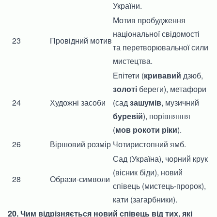
України.
Мотив пробудження
національної свідомості
23
Провідний мотив
та перетворювальної сили
мистецтва.
Епітети (
кривавий
дзюб,
золоті
береги), метафори
24
Художні засоби
(сад
зашумів
, музичний
буревій
), порівняння
(
мов рокоти ріки
).
26
Віршовий розмір
Чотиристопний ямб.
Сад (Україна), чорний крук
(вісник біди), новий
28
Образи-символи
співець (мистець-пророк),
кати (загарбники).
20. Чим відрізняється новий співець від тих, які