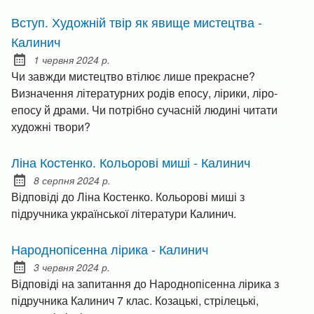
Вступ. Художній твір як явище мистецтва -
Калинич
1 червня 2024 р.
Posted on:
Чи завжди мистецтво втілює лише прекрасне?
Визначення літературних родів епосу, лірики, ліро-
епосу й драми. Чи потрібно сучасній людині читати
художні твори?
Ліна Костенко. Кольорові миші - Калинич
8 серпня 2024 р.
Posted on:
Відповіді до Ліна Костенко. Кольорові миші з
підручника української літератури Калинич.
Народнопісенна лірика - Калинич
3 червня 2024 р.
Posted on:
Відповіді на запитання до Народнопісенна лірика з
підручника Калинич 7 клас. Козацькі, стрілецькі,