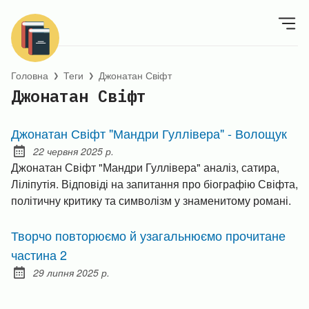
Головна
Теги
Джонатан Свіфт
❯
❯
Джонатан Свіфт
Джонатан Свіфт "Мандри Гуллівера" - Волощук
22 червня 2025 р.
Posted on:
Джонатан Свіфт "Мандри Гуллівера" аналіз, сатира,
Ліліпутія. Відповіді на запитання про біографію Свіфта,
політичну критику та символізм у знаменитому романі.
Творчо повторюємо й узагальнюємо прочитане
частина 2
29 липня 2025 р.
Posted on: