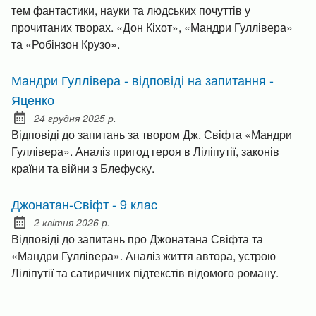
тем фантастики, науки та людських почуттів у
прочитаних творах. «Дон Кіхот», «Мандри Гуллівера»
та «Робінзон Крузо».
Мандри Гуллівера - відповіді на запитання -
Яценко
24 грудня 2025 р.
Posted on:
Відповіді до запитань за твором Дж. Свіфта «Мандри
Гуллівера». Аналіз пригод героя в Ліліпутії, законів
країни та війни з Блефуску.
Джонатан-Свіфт - 9 клас
2 квітня 2026 р.
Posted on:
Відповіді до запитань про Джонатана Свіфта та
«Мандри Гуллівера». Аналіз життя автора, устрою
Ліліпутії та сатиричних підтекстів відомого роману.