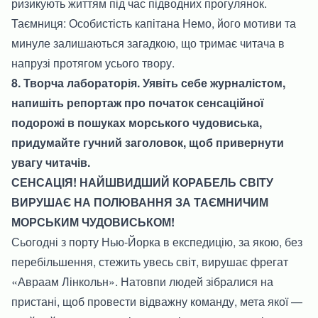
ризикують життям під час підводних прогулянок.
Таємниця: Особистість капітана Немо, його мотиви та
минуле залишаються загадкою, що тримає читача в
напрузі протягом усього твору.
8. Творча лабораторія. Уявіть себе журналістом,
напишіть репортаж про початок сенсаційної
подорожі в пошуках морського чудовиська,
придумайте гучний заголовок, щоб привернути
увагу читачів.
СЕНСАЦІЯ! НАЙШВИДШИЙ КОРАБЕЛЬ СВІТУ
ВИРУШАЄ НА ПОЛЮВАННЯ ЗА ТАЄМНИЧИМ
МОРСЬКИМ ЧУДОВИСЬКОМ!
Сьогодні з порту Нью-Йорка в експедицію, за якою, без
перебільшення, стежить увесь світ, вирушає фрегат
«Авраам Лінкольн». Натовпи людей зібралися на
пристані, щоб провести відважну команду, мета якої —