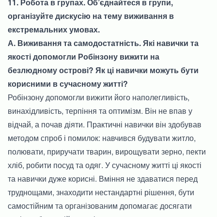
11. Робота в групах. Об’єднайтеся в групи,
організуйте дискусію на тему виживання в
екстремальних умовах.
А. Виживання та самодостатність. Які навички та
якості допомогли Робінзону вижити на
безлюдному острові? Як ці навички можуть бути
корисними в сучасному житті?
Робінзону допомогли вижити його наполегливість,
винахідливість, терпіння та оптимізм. Він не впав у
відчай, а почав діяти. Практичні навички він здобував
методом спроб і помилок: навчився будувати житло,
полювати, приручати тварин, вирощувати зерно, пекти
хліб, робити посуд та одяг. У сучасному житті ці якості
та навички дуже корисні. Вміння не здаватися перед
труднощами, знаходити нестандартні рішення, бути
самостійним та організованим допомагає досягати