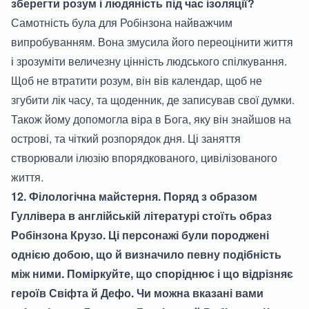
зберегти розум і людяність під час ізоляції?
Самотність була для Робінзона найважчим
випробуванням. Вона змусила його переоцінити життя
і зрозуміти величезну цінність людського спілкування.
Щоб не втратити розум, він вів календар, щоб не
згубити лік часу, та щоденник, де записував свої думки.
Також йому допомогла віра в Бога, яку він знайшов на
острові, та чіткий розпорядок дня. Ці заняття
створювали ілюзію впорядкованого, цивілізованого
життя.
12. Філологічна майстерня. Поряд з образом
Гуллівера в англійській літературі стоїть образ
Робінзона Крузо. Ці персонажі були породжені
однією добою, що й визначило певну подібність
між ними. Поміркуйте, що споріднює і що відрізняє
героїв Свіфта й Дефо. Чи можна вказані вами