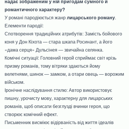
надає зображеним у ній пригодам сумного й
романтичного характеру?
У романі пародіюється жанр
лицарського роману
.
Елементи пародії:
Спотворення традиційних атрибутів: Замість бойового
коня у Дон Кіхота — стара шкапа Росинант, а його
«дама серця» Дульсінея — звичайна селянка.
Комічні ситуації: Головний герой сприймає світ крізь
призму романів, тому вітряки здаються йому
велетнями, шинок — замком, а отари овець — ворожим
військом.
Іронічне наслідування стилю: Автор використовує
пишну, урочисту мову, характерну для лицарських
романів, щоб описати безглузді вчинки героя, що
створює комічний ефект.
Письменник висміює відірваність від життя ідеалів