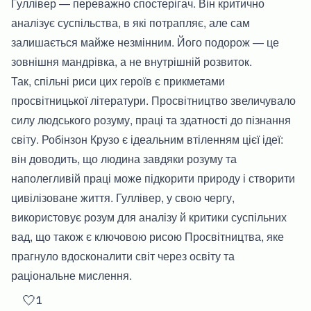
Гуллівер — переважно спостерігач. Він критично
аналізує суспільства, в які потрапляє, але сам
залишається майже незмінним. Його подорож — це
зовнішня мандрівка, а не внутрішній розвиток.
Так, спільні риси цих героїв є прикметами
просвітницької літератури. Просвітництво звеличувало
силу людського розуму, праці та здатності до пізнання
світу. Робінзон Крузо є ідеальним втіленням цієї ідеї:
він доводить, що людина завдяки розуму та
наполегливій праці може підкорити природу і створити
цивілізоване життя. Гуллівер, у свою чергу,
використовує розум для аналізу й критики суспільних
вад, що також є ключовою рисою Просвітництва, яке
прагнуло вдосконалити світ через освіту та
раціональне мислення.
🤍
1