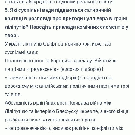
показати абсурдність і недоліки реального світу.
5. Які суспільні вади піддаються сатиричній
критиці в розповіді про пригоди Гуллівера в країні
ліліпутів? Наведіть приклади комічних елементів у
творі.
У країні ліліпутів Свіфт сатирично критикує такі
суспільні вади:
Політичні інтриги та боротьба за владу: Війна між
партіями «тремексенів» (високих підборів) і
«слемексенів» (низьких підборів) є пародією на
ворожнечу між англійськими політичними партіями торі
та вігів.
Абсурдність релігійних воєн: Кривава війна між
Ліліпутією та імперією Блефуску через те, з якого кінця
розбивати яйце («тупоконечники» проти
«гостроконечників»), висміює релігійні конфлікти між