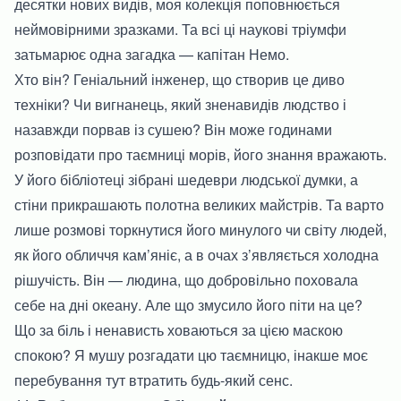
десятки нових видів, моя колекція поповнюється
неймовірними зразками. Та всі ці наукові тріумфи
затьмарює одна загадка — капітан Немо.
Хто він? Геніальний інженер, що створив це диво
техніки? Чи вигнанець, який зненавидів людство і
назавжди порвав із сушею? Він може годинами
розповідати про таємниці морів, його знання вражають.
У його бібліотеці зібрані шедеври людської думки, а
стіни прикрашають полотна великих майстрів. Та варто
лише розмові торкнутися його минулого чи світу людей,
як його обличчя кам’яніє, а в очах з’являється холодна
рішучість. Він — людина, що добровільно поховала
себе на дні океану. Але що змусило його піти на це?
Що за біль і ненависть ховаються за цією маскою
спокою? Я мушу розгадати цю таємницю, інакше моє
перебування тут втратить будь-який сенс.