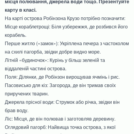
місця полювання, джерела води тощо. Презентуйте
карту в класі.
На карті острова Робінзона Крузо потрібно позначити:
Місце кораблетрощі: Біля узбережжя, де розбився його
корабель.
Перше житло («замок»): Укріплена печера з частоколом
на схилі пагорба, звідки добре видно море.
Літній «будиночок»: Курінь у більш зеленій та
віддаленій частині острова.
Поля: Ділянки, де Робінзон вирощував ячмінь і рис.
Пасовисько для кіз: Загорода, де він тримав своїх
приручених тварин.
Джерела прісної води: Струмок або річка, звідки він
брав воду.
Ліс: Місця, де він полював і заготовляв деревину.
Оглядовий пагорб: Найвища точка острова, з якої