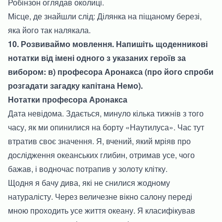
Робінзон оглядав околиці.
Місце, де знайшли слід: Ділянка на піщаному березі,
яка його так налякала.
10. Розвиваймо мовлення. Напишіть щоденникові
нотатки від імені одного з указаних героїв за
вибором: в) професора Аронакса (про його спроби
розгадати загадку капітана Немо).
Нотатки професора Аронакса
Дата невідома. Здається, минуло кілька тижнів з того
часу, як ми опинилися на борту «Наутилуса». Час тут
втратив своє значення. Я, вчений, який мріяв про
дослідження океанських глибин, отримав усе, чого
бажав, і водночас потрапив у золоту клітку.
Щодня я бачу дива, які не снилися жодному
натуралісту. Через величезне вікно салону переді
мною проходить усе життя океану. Я класифікував