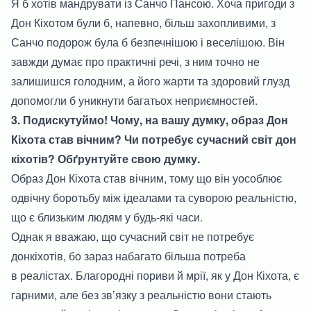
Я б хотів мандрувати із Санчо Пансою. Хоча пригоди з
Дон Кіхотом були б, напевно, більш захопливими, з
Санчо подорож була б безпечнішою і веселішою. Він
завжди думає про практичні речі, з ним точно не
залишишся голодним, а його жарти та здоровий глузд
допомогли б уникнути багатьох неприємностей.
3. Подискутуймо! Чому, на вашу думку, образ Дон
Кіхота став вічним? Чи потребує сучасний світ дон
кіхотів? Обґрунтуйте свою думку.
Образ Дон Кіхота став вічним, тому що він уособлює
одвічну боротьбу між ідеалами та суворою реальністю,
що є близьким людям у будь-які часи.
Однак я вважаю, що сучасний світ не потребує
донкіхотів, бо зараз набагато більша потреба
в реалістах. Благородні пориви й мрії, як у Дон Кіхота, є
гарними, але без зв’язку з реальністю вони стають