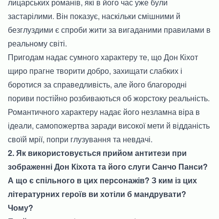
лицарських романів, які в його час уже були
застарілими. Він показує, наскільки смішними й
безглуздими є спроби жити за вигаданими правилами в
реальному світі.
Пригодам надає сумного характеру те, що Дон Кіхот
щиро прагне творити добро, захищати слабких і
боротися за справедливість, але його благородні
пориви постійно розбиваються об жорстоку реальність.
Романтичного характеру надає його незламна віра в
ідеали, самопожертва заради високої мети й відданість
своїй мрії, попри глузування та невдачі.
2. Як використовується прийом антитези при
зображенні Дон Кіхота та його слуги Санчо Панси?
А що є спільного в цих персонажів? З ким із цих
літературних героїв ви хотіли б мандрувати?
Чому?