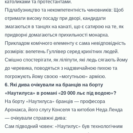
католиками та протестантами.
Підлабузництво та некомпетентність чиновників: Щоб
отримати високу посаду при дворі, кандидати
змагаються в танцях на канаті, що є сатирою на те, як
придворні домагаються прихильності монарха.
Прикладом комічного елементу є сама невідповідність
розмірів: велетень Гуллівер серед крихітних людей.
Смішно спостерігати, як ліліпути, які ледь сягають йому
до черевика, поводяться з надзвичайною пихою та
погрожують йому своєю «могутньою» армією.
6. Які дива очікували на бранців на борту
«Наутилуса» в романі «20 000 льє під водою»?
На борту «Наутилуса» бранців — професора
Аронакса, його слугу Конселя та китобоя Неда Ленда
— очікували справжні дива:
Сам підводний човен: «Наутилус» був технологічним