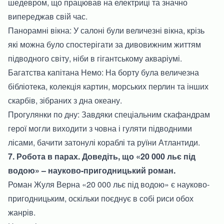
шедевром, що працював на електриці та значно
випереджав свій час.
Панорамні вікна: У салоні були величезні вікна, крізь
які можна було спостерігати за дивовижним життям
підводного світу, ніби в гігантському акваріумі.
Багатства капітана Немо: На борту була величезна
бібліотека, колекція картин, морських перлин та інших
скарбів, зібраних з дна океану.
Прогулянки по дну: Завдяки спеціальним скафандрам
герої могли виходити з човна і гуляти підводними
лісами, бачити затонулі кораблі та руїни Атлантиди.
7. Робота в парах. Доведіть, що «20 000 льє під
водою» – науково-пригодницький роман.
Роман Жуля Верна «20 000 льє під водою» є науково-
пригодницьким, оскільки поєднує в собі риси обох
жанрів.