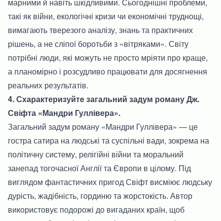
марними й навіть шкідливими. Сьогоднішні проблеми,
такі як війни, екологічні кризи чи економічні труднощі,
вимагають тверезого аналізу, знань та практичних
рішень, а не сліпої боротьби з «вітряками». Світу
потрібні люди, які можуть не просто мріяти про краще,
а планомірно і розсудливо працювати для досягнення
реальних результатів.
4. Схарактеризуйте загальний задум роману Дж.
Свіфта «Мандри Гуллівера».
Загальний задум роману «Мандри Гуллівера» — це
гостра сатира на людські та суспільні вади, зокрема на
політичну систему, релігійні війни та моральний
занепад тогочасної Англії та Європи в цілому. Під
виглядом фантастичних пригод Свіфт висміює людську
дурість, жадібність, гординю та жорстокість. Автор
використовує подорожі до вигаданих країн, щоб