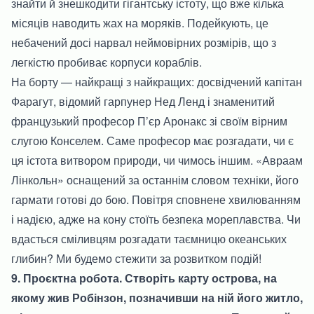
знайти й знешкодити гігантську істоту, що вже кілька
місяців наводить жах на моряків. Подейкують, це
небачений досі нарвал неймовірних розмірів, що з
легкістю пробиває корпуси кораблів.
На борту — найкращі з найкращих: досвідчений капітан
Фарагут, відомий гарпунер Нед Ленд і знаменитий
французький професор П’єр Аронакс зі своїм вірним
слугою Конселем. Саме професор має розгадати, чи є
ця істота витвором природи, чи чимось іншим. «Авраам
Лінкольн» оснащений за останнім словом техніки, його
гармати готові до бою. Повітря сповнене хвилюванням
і надією, адже на кону стоїть безпека мореплавства. Чи
вдасться сміливцям розгадати таємницю океанських
глибин? Ми будемо стежити за розвитком подій!
9. Проєктна робота. Створіть карту острова, на
якому жив Робінзон, позначивши на ній його житло,