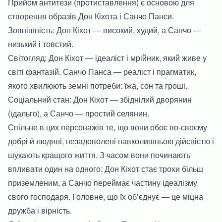
Прийом антитези (протиставлення) є основою для
створення образів Дон Кіхота і Санчо Панси.
Зовнішність: Дон Кіхот — високий, худий, а Санчо —
низький і товстий.
Світогляд: Дон Кіхот — ідеаліст і мрійник, який живе у
світі фантазій. Санчо Панса — реаліст і прагматик,
якого хвилюють земні потреби: їжа, сон та гроші.
Соціальний стан: Дон Кіхот — збіднілий дворянин
(ідальго), а Санчо — простий селянин.
Спільне в цих персонажів те, що вони обоє по-своєму
добрі й людяні, незадоволені навколишньою дійсністю і
шукають кращого життя. З часом вони починають
впливати один на одного: Дон Кіхот стає трохи більш
приземленим, а Санчо переймає частину ідеалізму
свого господаря. Головне, що їх об’єднує — це міцна
дружба і вірність.