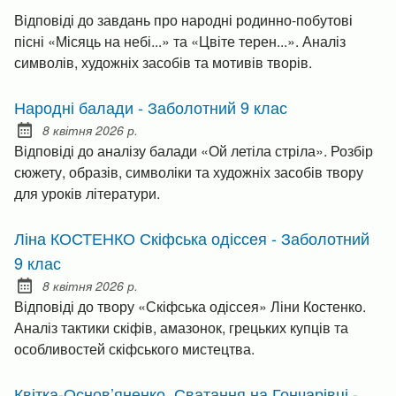
Відповіді до завдань про народні родинно-побутові
пісні «Місяць на небі...» та «Цвіте терен...». Аналіз
символів, художніх засобів та мотивів творів.
Народні балади - Заболотний 9 клас
8 квітня 2026 р.
Posted on:
Відповіді до аналізу балади «Ой летіла стріла». Розбір
сюжету, образів, символіки та художніх засобів твору
для уроків літератури.
Ліна КОСТЕНКО Скіфська одіссея - Заболотний
9 клас
8 квітня 2026 р.
Posted on:
Відповіді до твору «Скіфська одіссея» Ліни Костенко.
Аналіз тактики скіфів, амазонок, грецьких купців та
особливостей скіфського мистецтва.
Квітка-Основ’яненко. Сватання на Гончарівці -