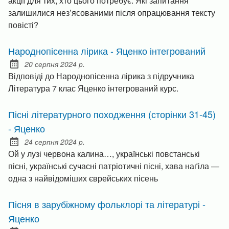
акції для тих, хто цього потребує. Які запитання
залишилися нез’ясованими після опрацювання тексту
повісті?
Народнопісенна лірика - Яценко інтегрований
20 серпня 2024 р.
Posted on:
Відповіді до Народнопісенна лірика з підручника
Література 7 клас Яценко інтегрований курс.
Пісні літературного походження (сторінки 31-45)
- Яценко
24 серпня 2024 р.
Posted on:
Ой у лузі червона калина…, українські повстанські
пісні, українські сучасні патріотичні пісні, хава наґіла —
одна з найвідоміших єврейських пісень
Пісня в зарубіжному фольклорі та літературі -
Яценко