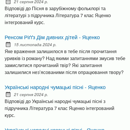
21 серпня 2024 р.
Posted on:
Відповіді до Пісня в зарубіжному фольклорі та
літературі з підручника Література 7 клас Яценко
інтегрований курс.
Ренсом Ріґґз Дім дивних дітей - Яценко
15 листопада 2024 р.
Posted on:
Яке враження залишилося в тебе після прочитання
уривків із роману? Над якими запитаннями змусив тебе
замислитися прочитаний твір? Які запитання
залишилися нез’ясованими після опрацювання твору?
Українські народні чумацькі пісні - Яценко
21 серпня 2024 р.
Posted on:
Відповіді до Українські народні чумацькі пісні з
підручника Література 7 клас Яценко інтегрований
курс.
Українські народні козацькі пісні - Яценко