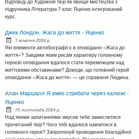
Відповіді до Художній твір як явище мистецтва з
підручника Література 7 клас Яценко інтегрований
курс.
Джек Лондон. Жага до життя - Яценко
1 жовтня 2024 р.
Posted on:
Які елементи автобіографії є в оповіданні «Жага до
життя»? Завдяки яким рисам характеру головному
героєві оповідання вдалося стати переможцем над
життєвими обставинами? Доведи, що головний герой
оповідання «Жага до життя» — це справжня Людина.
Алан Маршалл Я вмію стрибати через калюжі -
Яценко
15 листопада 2024 р.
Posted on:
Над якими запитаннями змусив тебе замислитися
прочитаний твір? Чого тобі вдалося навчитися в
головного героя? Запропонуй проведення благодійної