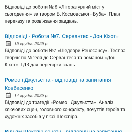
Відповіді до роботи № 8 «Літературний міст у
сьогодення» за твором Б. Космовської «Буба». План
переказу та розв'язання завдань.
Відповіді - Робота №7. Сервантес «Дон Кіхот»
15 грудня 2025 р.
Posted on:
Відповіді до роботи №7 «Шедеври Ренесансу». Тест за
творчістю Міґеля де Сервантеса та романом «Дон
Кіхот». ГДЗ для перевірки знань.
Ромео і Джульєтта - відповіді на запитання
Ковбасенко
14 грудня 2025 р.
Posted on:
Відповіді до трагедії «Ромео і Джульєтта». Аналіз
ключових сцен, головного конфлікту, почуттів героїв та
художніх засобів у п'єсі Шекспіра.
Вільям Шекспір сонети - відповіді на запитання