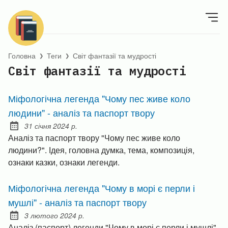
Головна
Теги
Світ фантазії та мудрості
❯
❯
Світ фантазії та мудрості
Міфологічна легенда "Чому пес живе коло
людини" - аналіз та паспорт твору
31 січня 2024 р.
Posted on:
Аналіз та паспорт твору "Чому пес живе коло
людини?". Ідея, головна думка, тема, композиція,
ознаки казки, ознаки легенди.
Міфологічна легенда "Чому в морі є перли і
мушлі" - аналіз та паспорт твору
3 лютого 2024 р.
Posted on:
Аналіз (паспорт) легенди "Чому в морі є перли і мушлі"