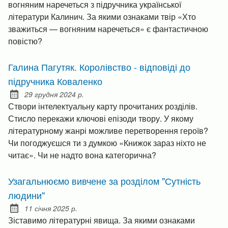
вогняним наречеться з підручника української
літератури Калинич. За якими ознаками твір «Хто
зважиться — вогняним наречеться» є фантастичною
повістю?
Галина Пагутяк. Королівство - відповіді до
підручника Коваленко
29 грудня 2024 р.
Posted on:
Створи інтелектуальну карту прочитаних розділів.
Стисло перекажи ключові епізоди твору. У якому
літературному жанрі можливе перетворення героїв?
Чи погоджуєшся ти з думкою «Книжок зараз ніхто не
читає». Чи не надто вона категорична?
Узагальнюємо вивчене за розділом "Сутність
людини"
11 січня 2025 р.
Posted on:
Зіставимо літературні явища. За якими ознаками