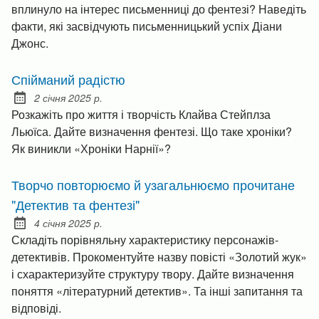
вплинуло на інтерес письменниці до фентезі? Наведіть
факти, які засвідчують письменницький успіх Діани
Джонс.
Спійманий радістю
2 січня 2025 р.
Posted on:
Розкажіть про життя і творчість Клайва Стейплза
Льюїса. Дайте визначення фентезі. Що таке хроніки?
Як виникли «Хроніки Нарнії»?
Творчо повторюємо й узагальнюємо прочитане
"Детектив та фентезі"
4 січня 2025 р.
Posted on:
Складіть порівняльну характеристику персонажів-
детективів. Прокоментуйте назву повісті «Золотий жук»
і схарактеризуйте структуру твору. Дайте визначення
поняття «літературний детектив». Та інші запитання та
відповіді.