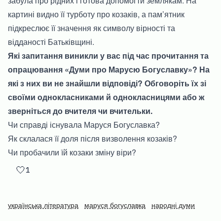
забула про рідних і готова допомогти землякам. На
картині видно її турботу про козаків, а пам’ятник
підкреслює її значення як символу вірності та
відданості Батьківщині.
Які запитання виникли у вас під час прочитання та
опрацювання «
Думи про Марусю Богуславку
»? На
які з них ви не знайшли відповіді? Обговоріть їх зі
своїми однокласниками й однокласницями або ж
зверніться до вчителя чи вчительки.
Чи справді існувала Маруся Богуславка?
Як склалася її доля після визволення козаків?
Чи пробачили їй козаки зміну віри?
🤍
1
українська література
маруся богуславка
народні думи