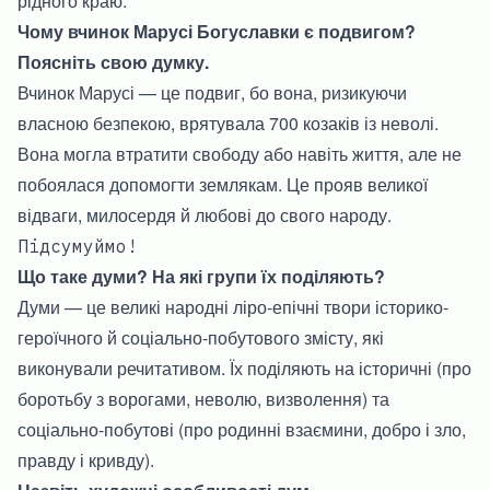
рідного краю.
Чому вчинок Марусі Богуславки є подвигом?
Поясніть свою думку.
Вчинок Марусі — це подвиг, бо вона, ризикуючи
власною безпекою, врятувала 700 козаків із неволі.
Вона могла втратити свободу або навіть життя, але не
побоялася допомогти землякам. Це прояв великої
відваги, милосердя й любові до свого народу.
Підсумуймо!
Що таке думи? На які групи їх поділяють?
Думи
— це великі народні ліро-епічні твори історико-
героїчного й соціально-побутового змісту, які
виконували речитативом. Їх поділяють на історичні (про
боротьбу з ворогами, неволю, визволення) та
соціально-побутові (про родинні взаємини, добро і зло,
правду і кривду).