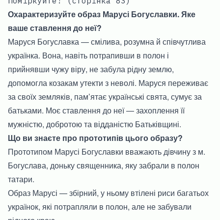
Поміркуйте! (сторінка 83)
Охарактеризуйте образ Марусі Богуславки. Яке
ваше ставлення до неї?
Маруся Богуславка — смілива, розумна й співчутлива
українка. Вона, навіть потрапивши в полон і
прийнявши чужу віру, не забула рідну землю,
допомогла козакам утекти з неволі. Маруся переживає
за своїх земляків, пам’ятає українські свята, сумує за
батьками. Моє ставлення до неї — захоплення її
мужністю, добротою та відданістю Батьківщині.
Що ви знаєте про прототипів цього образу?
Прототипом Марусі Богуславки вважають дівчину з м.
Богуслава, доньку священника, яку забрали в полон
татари.
Образ Марусі — збірний, у ньому втілені риси багатьох
українок, які потрапляли в полон, але не забували