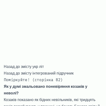
Назад до змісту укр літ
Назад до змісту інтегрований підручник
Поміркуйте! (сторінка 82)
Як у думі змальовано поневіряння козаків у
неволі?
Козаків показано як бідних невільників, які тридцять