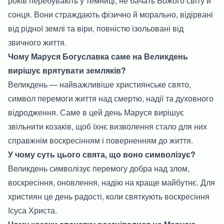
років перебувають у темниці, не бачать Божого світу й
сонця. Вони страждають фізично й морально, відірвані
від рідної землі та віри, повністю ізольовані від
звичного життя.
Чому Маруся Богуславка саме на Великдень
вирішує врятувати земляків?
Великдень — найважливіше християнське свято,
символ перемоги життя над смертю, надії та духовного
відродження. Саме в цей день Маруся вирішує
звільнити козаків, щоб їхнє визволення стало для них
справжнім воскресінням і поверненням до життя.
У чому суть цього свята, що воно символізує?
Великдень символізує перемогу добра над злом,
воскресіння, оновлення, надію на краще майбутнє. Для
християн це день радості, коли святкують воскресіння
Ісуса Христа.