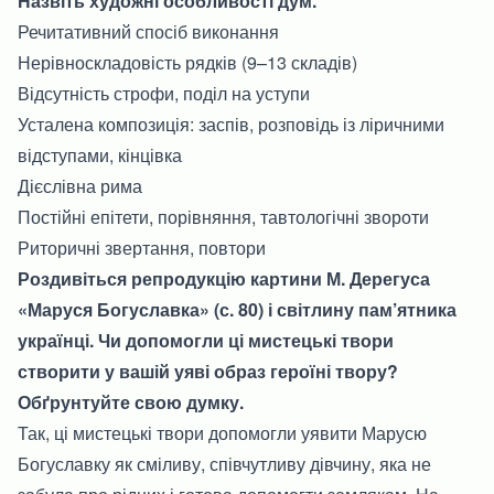
Назвіть художні особливості дум.
Речитативний спосіб виконання
Нерівноскладовість рядків (9–13 складів)
Відсутність строфи, поділ на уступи
Усталена композиція: заспів, розповідь із ліричними
відступами, кінцівка
Дієслівна рима
Постійні епітети, порівняння, тавтологічні звороти
Риторичні звертання, повтори
Роздивіться репродукцію картини М. Дерегуса
«Маруся Богуславка» (с. 80) і світлину пам’ятника
українці. Чи допомогли ці мистецькі твори
створити у вашій уяві образ героїні твору?
Обґрунтуйте свою думку.
Так, ці мистецькі твори допомогли уявити Марусю
Богуславку як сміливу, співчутливу дівчину, яка не