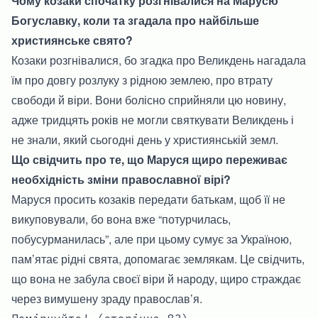
Чому козаки спочатку розгнівалися на Марусю
Богуславку, коли та згадала про найбільше
християнське свято?
Козаки розгнівалися, бо згадка про Великдень нагадала
їм про довгу розлуку з рідною землею, про втрату
свободи й віри. Вони болісно сприйняли цю новину,
адже тридцять років не могли святкувати Великдень і
не знали, який сьогодні день у християнській земл.
Що свідчить про те, що Маруся щиро переживає
необхідність зміни православної вірі?
Маруся просить козаків передати батькам, щоб її не
викуповували, бо вона вже “потурчилась,
побусурманилась”, але при цьому сумує за Україною,
пам’ятає рідні свята, допомагає землякам. Це свідчить,
що вона не забула своєї віри й народу, щиро страждає
через вимушену зраду православ’я.