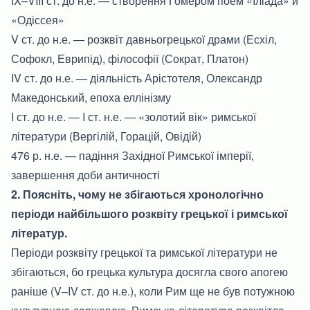
IX–VIII ст. до н.е. — створення Гомером поем «Іліада» й
«Одіссея»
V ст. до н.е. — розквіт давньогрецької драми (Есхіл,
Софокл, Еврипід), філософії (Сократ, Платон)
IV ст. до н.е. — діяльність Арістотеля, Олександр
Македонський, епоха еллінізму
I ст. до н.е. — I ст. н.е. — «золотий вік» римської
літератури (Вергілій, Горацій, Овідій)
476 р. н.е. — падіння Західної Римської імперії,
завершення доби античності
2. Поясніть, чому не збігаються хронологічно
періоди найбільшого розквіту грецької і римської
літератур.
Періоди розквіту грецької та римської літератури не
збігаються, бо грецька культура досягла свого апогею
раніше (V–IV ст. до н.е.), коли Рим ще не був потужною