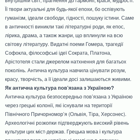
внутрішній світ, прагнення до гармонії, краси, мудрості.
Її твори актуальні для будь-якої епохи, бо оспівують
гуманізм, ідеали свободи, гідності, пошуку істини. Саме
в античності виникли такі літературні роди, як епос,
лірика, драма, а також жанри, що вплинули на всю
світову літературу. Видатні поеми Гомера, трагедії
Софокла, філософські ідеї Сократа, Платона,
Арістотеля стали джерелом натхнення для багатьох
поколінь. Антична культура навчила цінувати розум,
красу, творчість, а її ідеали досі залишаються живими.
Як антична культура пов’язана з Україною?
Антична культура безпосередньо пов’язана з Україною
через грецькі колонії, які існували на території
Північного Причорномор’я (Ольвія, Тіра, Херсонес).
Археологічні розкопки підтверджують високий рівень
культури цих міст-держав. Грецька мова і культура