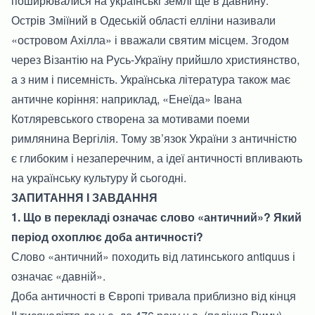
поширювалися на українські землі ще в давнину.
Острів Зміїний в Одеській області елліни називали
«островом Ахілла» і вважали святим місцем. Згодом
через Візантію на Русь-Україну прийшло християнство,
а з ним і писемність. Українська література також має
античне коріння: наприклад, «Енеїда» Івана
Котляревського створена за мотивами поеми
римлянина Вергілія. Тому зв’язок України з античністю
є глибоким і незаперечним, а ідеї античності впливають
на українську культуру й сьогодні.
ЗАПИТАННЯ І ЗАВДАННЯ
1. Що в перекладі означає слово «античний»? Який
період охоплює доба античності?
Слово «античний» походить від латинського antiquus і
означає «давній».
Доба античності в Європі тривала приблизно від кінця