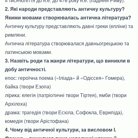
II тисячоліття до н.е. до 476 року н.е. (падіння Риму).
2. Які народи представляють античну культуру?
Якими мовами створювалась антична література?
Античну культуру представляють давні греки (елліни) та
римляни.
Антична література створювалася давньогрецькою та
латинською мовами.
3. Назвіть
роди та жанри
літератури, що виникли в
добу античності.
епос: героїчна поема («Іліада» й «Одіссея» Гомера),
байка (твори Езопа)
лірика: елегія (патріотичні твори Тіртея), ямби (твори
Архілоха)
драма: трагедія (твори Есхіла, Софокла, Еврипіда),
комедія (твори Арістофана)
4. Чому від античної культури, за висловом І.