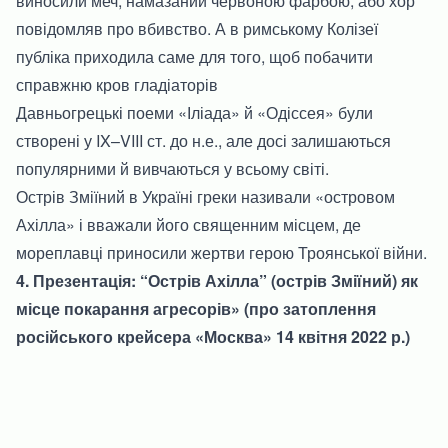
виносили меч, намазаний червоною фарбою, або хор
повідомляв про вбивство. А в римському Колізеї
публіка приходила саме для того, щоб побачити
справжню кров гладіаторів
Давньогрецькі поеми «Іліада» й «Одіссея» були
створені у IX–VIII ст. до н.е., але досі залишаються
популярними й вивчаються у всьому світі.
Острів Зміїний в Україні греки називали «островом
Ахілла» і вважали його священним місцем, де
мореплавці приносили жертви герою Троянської війни.
4. Презентація: “Острів Ахілла” (острів Зміїний) як
місце покарання агресорів» (про затоплення
російського крейсера «Москва» 14 квітня 2022 р.)