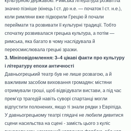
культурною державою. Римська література розквітла
значно пізніше (кінець І ст. до н.е. — початок І ст. н.е.),
коли римляни вже підкорили Грецію й почали
переймати та розвивати її культурні традиції. Тобто
спочатку розвивалася грецька культура, а потім —
римська, яка багато в чому наслідувала й
переосмислювала грецькі зразки.
3. Мініповідомлення: 3–4 цікаві факти про культуру
і літературу епохи античності
Давньогрецький театр був не лише розвагою, а й
важливим засобом виховання громадян: містяни
отримували гроші, щоб відвідувати вистави, а під час
прем’єр трагедій навіть суворі спартанці могли
відпустити полонених, якщо ті знали рядки з Евріпіда.
У давньогрецькому театрі глядачі не любили дивитися
сцени насильства на сцені - замість цього з куліс