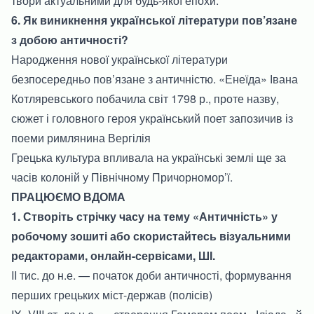
твори актуальними для будь-якої епохи.
6. Як виникнення української літератури пов’язане
з добою античності?
Народження нової української літератури
безпосередньо пов’язане з античністю. «
Енеїда
» Івана
Котляревського побачила світ 1798 р., проте назву,
сюжет і головного героя український поет запозичив із
поеми римлянина Вергілія
Грецька культура впливала на українські землі ще за
часів колоній у Північному Причорномор’ї.
ПРАЦЮЄМО ВДОМА
1. Створіть стрічку часу на тему «Античність» у
робочому зошиті або скористайтесь візуальними
редакторами, онлайн-сервісами, ШІ.
II тис. до н.е. — початок доби античності, формування
перших грецьких міст-держав (полісів)