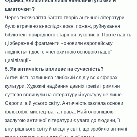
Франка, «лишилися лише невеличкі уламки й
шматочки»?
Через тисячоліття багато творів античної літератури
було втрачено внаслідок воєн, пожеж, руйнування
бібліотек і природного старіння рукописів. Проте навіть
ці збережені фрагменти «оновили європейську
людність» і досі є «непохитною основою нашої
цивілізації»
5. Як античність впливає на сучасність?
Античність залишила глибокий слід у всіх сферах
культури. Художні надбання давніх греків і римлян
суттєво вплинули на літературу й культуру не лише
Європи, а й усього світу. Античність заклала основи
філософії, мистецтва та права. Найголовнішою
заслугою античної літератури є увага до людини, її
внутрішнього світу й місця у світі, що зробило античні