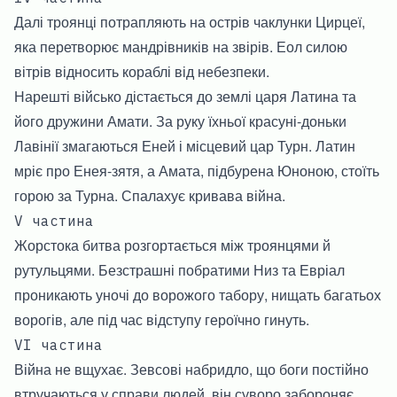
Далі троянці потрапляють на острів чаклунки Цирцеї,
яка перетворює мандрівників на звірів. Еол силою
вітрів відносить кораблі від небезпеки.
Нарешті військо дістається до землі царя Латина та
його дружини Амати. За руку їхньої красуні-доньки
Лавінії змагаються Еней і місцевий цар Турн. Латин
мріє про Енея-зятя, а Амата, підбурена Юноною, стоїть
горою за Турна. Спалахує кривава війна.
V частина
Жорстока битва розгортається між троянцями й
рутульцями. Безстрашні побратими Низ та Евріал
проникають уночі до ворожого табору, нищать багатьох
ворогів, але під час відступу героїчно гинуть.
VI частина
Війна не вщухає. Зевсові набридло, що боги постійно
втручаються у справи людей, він суворо забороняє