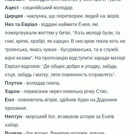
Ацест
- сицилійський володар.
Цирцея
- чаклунка, що перетворює людей на звірів.
Низ та Евріал
- віддані наймити Енея, які
пожертвували життям у битві. “Хоть молоді були, та
гожі, кріпкі, храбрі, як харциз. В них кров текла хоть не
троянська, якась чужая - бусурманська, та в службі
вірні козаки”. На пропозицію відступити заради матері
Евріал відповів: “Де общеє добро в упадку, забудь
отця, забудь і матку, лети повинность ісправлять”.
Плутон
- володар пекла.
Харон
- перевізник через пекельну річку Стікс.
Еол
- повелитель вітрів, здійняв бурю на Дідонине
прохання.
Нептун
- морський бог, вгамував шторм за Енеїв
хабар.
Вулкан
- бог вогню, Венерин чоловік, коваль