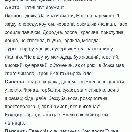
Амата
- Латинова дружина.
Лавінія
- дочка Латина й Амати, Енеєва наречена. “І
ззаду, спереду, кругом, червона, свіжа, як кислиця, і все
ходила павичом. Дородна, росла і красива, приступна,
добра, не спесива, гнучка, юрлива, молода”.
Турн
- цар рутульців, суперник Енея, закоханий у
Лавінію. “Не в шутку молодець був жвавий, товстий,
високий, кучерявий, обточений, як огірок; і війська мав
свого чимало, і грошиків таки бряжчало”.
Сивілла
- стара віщунка, допомагає Енеєві потрапити
у пекло. “Крива, горбатая, сухая, запліснявіла, вся в
шрамах; сіда, ряба, беззуба, коса, розхристана,
простоволоса, і, як в намисті, вся в жовнах”.
Евандр
- аркадський цар, Енеїв союзник проти
латинців.
Паллант
- Евандрів син, загинув у бою проти Турна.