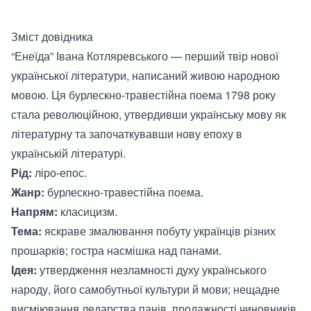
Зміст довідника
“Енеїда” Івана Котляревського — перший твір нової
української літератури, написаний живою народною
мовою. Ця бурлескно-травестійна поема 1798 року
стала революційною, утвердивши українську мову як
літературну та започаткувавши нову епоху в
українській літературі.
Рід:
ліро-епос.
Жанр:
бурлескно-травестійна поема.
Напрям:
класицизм.
Тема:
яскраве змалювання побуту українців різних
прошарків; гостра насмішка над панами.
Ідея:
утвердження незламності духу українського
народу, його самобутньої культури й мови; нещадне
висміювання ледарства панів, продажності чиновників.