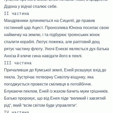
Дідона у відчаї спалює себе.
II частина
Мандрівники зупиняються на Сицилії, де правив
гостинний цар Ацест. Пронозлива Юнона посилає свою
наймичку на землю, і та підбурює троянських жінок
спалити кораблі. Лютує пожежа, але раптовий дощ
рятує частину флоту. Уночі Енеєві являється дух батька
Анхіза й кличе сина навідати його в пеклі.
III частина
Причаливши до Кумської землі, Еней розшукує вхід до
пекла. Зустрічає потворну Сивіллу-віщунку, яка
погоджується провести сміливця в потойбіччя.
Блукаючи пеклом, Еней із жахом бачить муки грішників.
Батько пророкує, що від Енея піде “великий і завзятий
рід”, який “всім світом буде управляти”.
IV частина