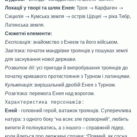
Локації у творі та шлях Енея:
Троя → Карфаген →
Сицилія → Кумська земля → острів Цірцеї → ріка Тибр,
Латинська земля.
Сюжетні елементи:
Експозиція:
знайомство з Енеєм та його військом.
Зав’язка:
початок мандрівки троянців у пошуках землі
для заснування нової держави.
Розвиток дії:
усі пригоди й випробування троянців до
початку кривавого протистояння з Турном і латинцями.
Кульмінація:
вирішальний двобій Енея з Турном.
Розв’язка:
перемога Енея над ворогом.
Характеристика персонажів:
Еней
- головний герой, ватажок троянців. Суперечлива
натура: з одного боку “на всеє зле проворний”, любить
випити й полінуватись, а з іншого – справжній лідер,
коли йдеться про державні справи: “Прямий, як сосна,