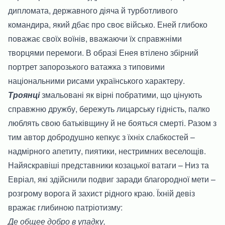
дипломата, державного діяча й турботливого
командира, який дбає про своє військо. Еней глибоко
поважає своїх воїнів, вважаючи їх справжніми
творцями перемоги. В образі Енея втілено збірний
портрет запорозького ватажка з типовими
національними рисами українського характеру.
Троянці
змальовані як вірні побратими, що цінують
справжню дружбу, бережуть лицарську гідність, палко
люблять свою батьківщину й не бояться смерті. Разом з
тим автор добродушно кепкує з їхніх слабкостей –
надмірного апетиту, пиятики, нестримних веселощів.
Найяскравіші представники козацької ватаги – Низ та
Евріал, які здійснили подвиг заради благородної мети –
розгрому ворога й захист рідного краю. Їхній девіз
вражає глибиною патріотизму:
Де общее добро в упадку,