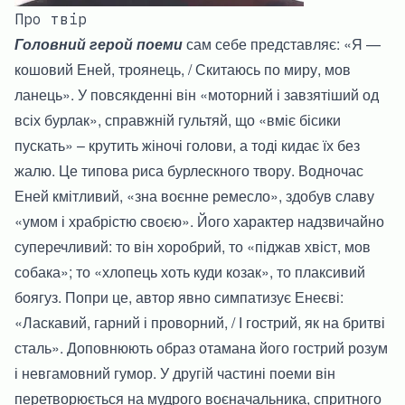
Про твір
Головний герой поеми
сам себе представляє: «Я —
кошовий Еней, троянець, / Скитаюсь по миру, мов
ланець». У повсякденні він «моторний і завзятіший од
всіх бурлак», справжній гультяй, що «вміє бісики
пускать» – крутить жіночі голови, а тоді кидає їх без
жалю. Це типова риса бурлескного твору. Водночас
Еней кмітливий, «зна воєнне ремесло», здобув славу
«умом і храбрістю своєю». Його характер надзвичайно
суперечливий: то він хоробрий, то «піджав хвіст, мов
собака»; то «хлопець хоть куди козак», то плаксивий
боягуз. Попри це, автор явно симпатизує Енеєві:
«Ласкавий, гарний і проворний, / І гострий, як на бритві
сталь». Доповнюють образ отамана його гострий розум
і невгамовний гумор. У другій частині поеми він
перетворюється на мудрого воєначальника, спритного