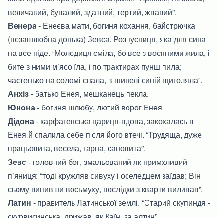
величавий, бувалий, здатний, тертий, жвавий”.
Венера
- Енеєва мати, богиня кохання, байстрючка
(позашлюбна донька) Зевса. Розпусниця, яка для сина
на все піде. “Молодиця сміла, бо все з воєнними жила, і
бите з ними м’ясо їла, і по трактирах пунш пила;
частенько на соломі спала, в шинелі синій щиголяла”.
Анхіз
- батько Енея, мешканець пекла.
Юнона
- богиня шлюбу, лютий ворог Енея.
Дідона
- карфагенська цариця-вдова, закохалась в
Енея й спалила себе після його втечі. “Трудяща, дуже
працьовита, весела, гарна, сановита”.
Зевс
- головний бог, змальований як примхливий
п’яниця: “тоді кружляв сивуху і оселедцем заїдав; Він
сьому випивши восьмуху, послідки з кварти виливав”.
Латин
- правитель Латинської землі. “Старий скупиндя -
скурвисинська, дрижав, як Каїн, за алтин”.