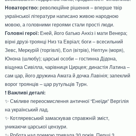
Новаторство:
революційне рішення – вперше твір
української літератури написано живою народною
мовою, а головними героями стали прості люди.
Головні герої:
Еней, його батько Анхіз і мати Венера;
вірні друзі-троянці Низ та Евріал; боги – всесильний
Зевс, Меркурій (торгівлі), Еол (вітрів), Нептун (моря),
Юнона (шлюбу); царські особи – гостинна Дідона,
віщунка Сивілла, чарівниця Цирцея; династія Латина –
сам цар, його дружина Амата й дочка Лавінія; запеклий
ворог троянців – цар рутульців Турн.
❗
Важливі деталі:
✨ Сміливе переосмислення античної “Енеїди” Вергілія
на український лад.
✨ Котляревський замаскував справжній зміст,
уникаючи царської цензури.
✨ Робота над поемою тривала 30 років. Перші 3