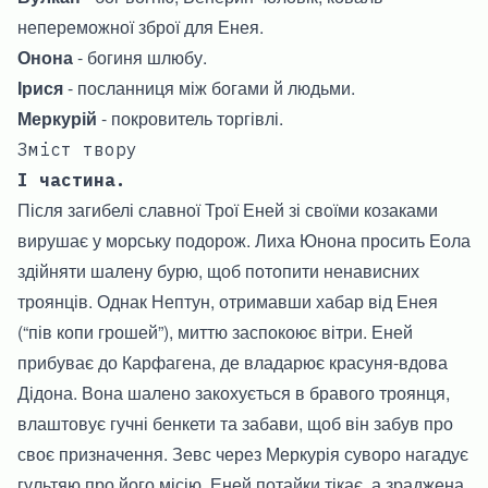
непереможної зброї для Енея.
Онона
- богиня шлюбу.
Ірися
- посланниця між богами й людьми.
Меркурій
- покровитель торгівлі.
Зміст твору
І частина.
Після загибелі славної Трої Еней зі своїми козаками
вирушає у морську подорож. Лиха Юнона просить Еола
здійняти шалену бурю, щоб потопити ненависних
троянців. Однак Нептун, отримавши хабар від Енея
(“пів копи грошей”), миттю заспокоює вітри. Еней
прибуває до Карфагена, де владарює красуня-вдова
Дідона. Вона шалено закохується в бравого троянця,
влаштовує гучні бенкети та забави, щоб він забув про
своє призначення. Зевс через Меркурія суворо нагадує
гультяю про його місію. Еней потайки тікає, а зраджена