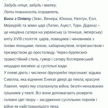
Забудь отця, забудь і матку,
Лети повинность ісправлять.
Боги з Олімпу
(Зевс, Венера, Юнона, Нептун, Еол,
Меркурій) та земні царі (Латин, Ацест, Турн, Дідона) –
це нищівна сатира на українську (а точніше, імперську)
еліту XVIII століття: царів, поміщиків і чиновників з
їхніми лінощами, пихою, хабарництвом, інтриганством і
презирством до простолюду. Через бурлескно-
травестійний стиль, гумор і сатиру Котляревський
нещадно висміює ці суспільні вади.
У поемі діють і численні
другорядні персонажі
: відьма
Сивілла, яка відчиняє Енеєві двері до пекла; красуня
Лавінія, через яку спалахнула війна; безліч неназваних
грішників у пеклі. Всі вони допомагають розкрити
головні ідеї твору – засудження суспільних пороків і
війни як найстрашнішого лиха.