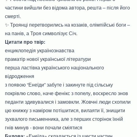
частини вийшли без відома автора, решта – після його
смерті.
✨ Троянці перетворились на козаків, олімпійські боги –
на панів, а Троя символізує Січ.
Цитати про твір:
енциклопедія українознавства
праматір нової української літератури
перша ластівка українського національного
відродження
з появою “Енеїди” забуте і закинуте під сільську
покрівлю слово, наче фенікс з попелу, воскресло знов
педанти здивувалися і замовкли. Жовчні люди схопили
цю книжку з наміром потішитися, вилаяти її, знищити
зухвалого письменника, але з перших сторінок їхній
гнів минув - вони почали сміятися
Будова:
«Енеїда» складається із шести частин.