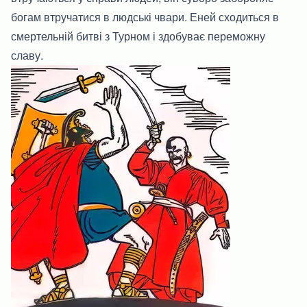
богам втручатися в людські чвари. Еней сходиться в
смертельній битві з Турном і здобуває переможну
славу.