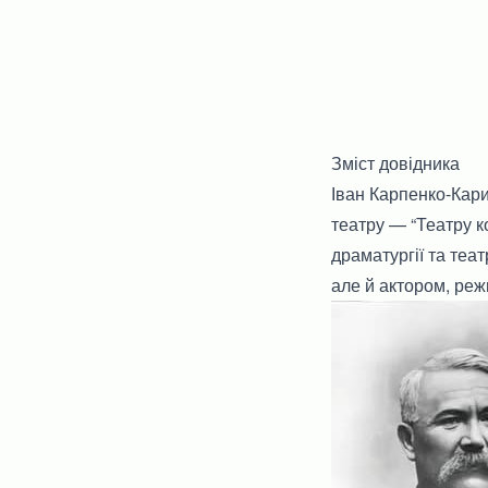
Зміст довідника
Іван Карпенко-Кари
театру — “Театру к
драматургії та теа
але й актором, реж