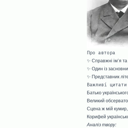
Про автора
✨ Справжні ім’я та
✨ Один із засновни
✨ Представник літ
Важливі цитати
Батько українськог
Великий обсервато
Сцена ж мій кумир
Корифей українськ
Аналіз твору: