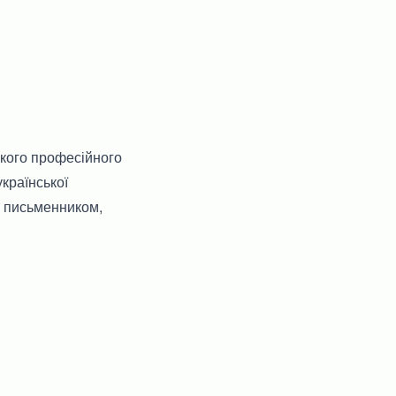
ького професійного
української
е письменником,