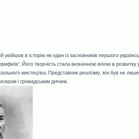
й увійшов в історію як один із засновників першого українс
орифеїв”. Його творчість стала визначною віхою в розвитку 
трального мистецтва. Представник реалізму, він був не лиш
исером і громадським діячем.