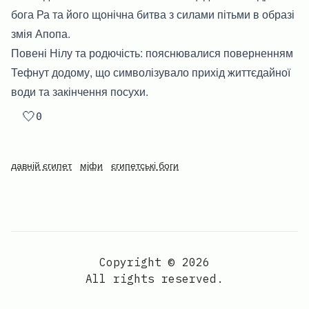
бога Ра та його щонічна битва з силами пітьми в образі
змія Апопа.
Повені Нілу та родючість: пояснювалися поверненням
Тефнут додому, що символізувало прихід життєдайної
води та закінчення посухи.
🤍
0
давній єгипет
міфи
єгипетські боги
Copyright © 2026
All rights reserved.