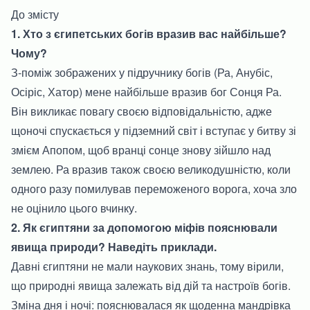
До змісту
1. Хто з єгипетських богів вразив вас найбільше?
Чому?
З-поміж зображених у підручнику богів (Ра, Анубіс,
Осіріс, Хатор) мене найбільше вразив бог Сонця Ра.
Він викликає повагу своєю відповідальністю, адже
щоночі спускається у підземний світ і вступає у битву зі
змієм Апопом, щоб вранці сонце знову зійшло над
землею. Ра вразив також своєю великодушністю, коли
одного разу помилував переможеного ворога, хоча зло
не оцінило цього вчинку.
2. Як єгиптяни за допомогою міфів пояснювали
явища природи? Наведіть приклади.
Давні єгиптяни не мали наукових знань, тому вірили,
що природні явища залежать від дій та настроїв богів.
Зміна дня і ночі: пояснювалася як щоденна мандрівка