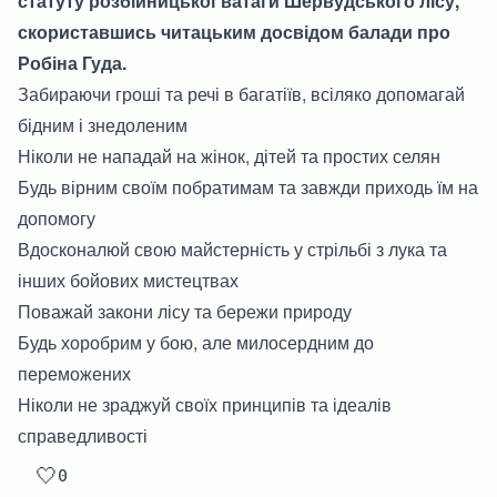
статуту розбійницької ватаги Шервудського лісу,
скориставшись читацьким досвідом балади про
Робіна Гуда.
Забираючи гроші та речі в багатіїв, всіляко допомагай
бідним і знедоленим
Ніколи не нападай на жінок, дітей та простих селян
Будь вірним своїм побратимам та завжди приходь їм на
допомогу
Вдосконалюй свою майстерність у стрільбі з лука та
інших бойових мистецтвах
Поважай закони лісу та бережи природу
Будь хоробрим у бою, але милосердним до
переможених
Ніколи не зраджуй своїх принципів та ідеалів
справедливості
🤍
0