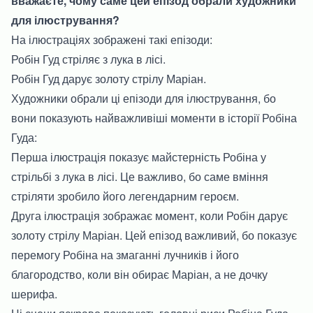
вважаєте, чому саме цей епізод обрали художники
для ілюстрування?
На ілюстраціях зображені такі епізоди:
Робін Гуд стріляє з лука в лісі.
Робін Гуд дарує золоту стрілу Маріан.
Художники обрали ці епізоди для ілюстрування, бо
вони показують найважливіші моменти в історії Робіна
Гуда:
Перша ілюстрація показує майстерність Робіна у
стрільбі з лука в лісі. Це важливо, бо саме вміння
стріляти зробило його легендарним героєм.
Друга ілюстрація зображає момент, коли Робін дарує
золоту стрілу Маріан. Цей епізод важливий, бо показує
перемогу Робіна на змаганні лучників і його
благородство, коли він обирає Маріан, а не дочку
шерифа.