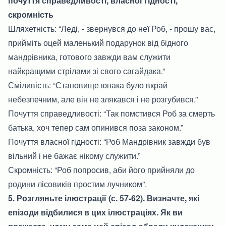
почуття справедливості, власної гідності,
скромність
Шляхетність: “Леді, - звернувся до неї Роб, - прошу вас,
прийміть оцей маленький подарунок від бідного
мандрівника, готового завжди вам служити
найкращими стрілами зі свого сагайдака.”
Сміливість: “Становище юнака було вкрай
небезпечним, але він не злякався і не розгубився.”
Почуття справедливості: “Так помстився Роб за смерть
батька, хоч тепер сам опинився поза законом.”
Почуття власної гідності: “Роб Мандрівник завжди був
вільний і не бажає нікому служити.”
Скромність: “Роб попросив, аби його прийняли до
родини лісовиків простим лучником”.
5. Розгляньте ілюстрації (с. 57-62). Визначте, які
епізоди відбилися в цих ілюстраціях. Як ви