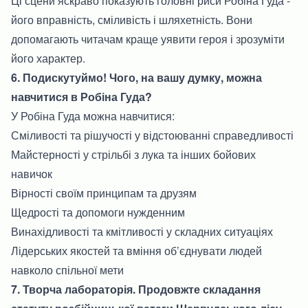
Ці сцени яскраво показують головні риси Робіна Гуда -
його вправність, сміливість і шляхетність. Вони
допомагають читачам краще уявити героя і зрозуміти
його характер.
6. Подискутуймо! Чого, на вашу думку, можна
навчитися в Робіна Гуда?
У Робіна Гуда можна навчитися:
Сміливості та рішучості у відстоюванні справедливості
Майстерності у стрільбі з лука та інших бойових
навичок
Вірності своїм принципам та друзям
Щедрості та допомоги нужденним
Винахідливості та кмітливості у складних ситуаціях
Лідерських якостей та вміння об’єднувати людей
навколо спільної мети
7. Творча лабораторія. Продовжте складання