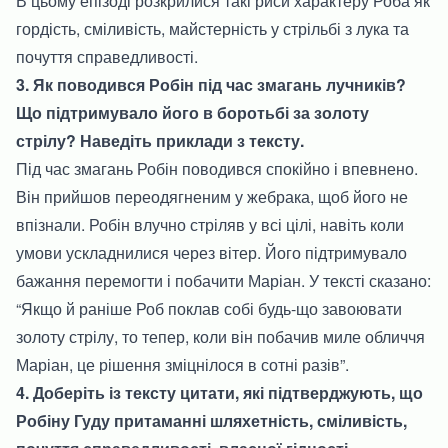
В цьому епізоді розкрилися такі риси характеру Роба як
гордість, сміливість, майстерність у стрільбі з лука та
почуття справедливості.
3. Як поводився Робін під час змагань лучників?
Що підтримувало його в боротьбі за золоту
стрілу? Наведіть приклади з тексту.
Під час змагань Робін поводився спокійно і впевнено.
Він прийшов переодягненим у жебрака, щоб його не
впізнали. Робін влучно стріляв у всі цілі, навіть коли
умови ускладнилися через вітер. Його підтримувало
бажання перемогти і побачити Маріан. У тексті сказано:
“Якщо й раніше Роб поклав собі будь-що завоювати
золоту стрілу, то тепер, коли він побачив миле обличчя
Маріан, це рішення зміцнілося в сотні разів”.
4. Доберіть із тексту цитати, які підтверджують, що
Робіну Гуду притаманні шляхетність, сміливість,