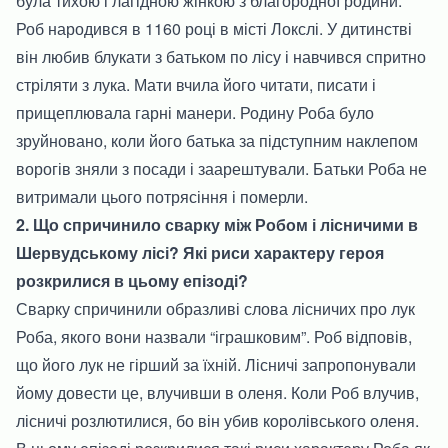
була тихою і лагідною жінкою з благородної родини.
Роб народився в 1160 році в місті Локслі. У дитинстві
він любив блукати з батьком по лісу і навчився спритно
стріляти з лука. Мати вчила його читати, писати і
прищеплювала гарні манери. Родину Роба було
зруйновано, коли його батька за підступним наклепом
ворогів зняли з посади і заарештували. Батьки Роба не
витримали цього потрясіння і померли.
2. Що спричинило сварку між Робом і лісничими в
Шервудському лісі? Які риси характеру героя
розкрилися в цьому епізоді?
Сварку спричинили образливі слова лісничих про лук
Роба, якого вони назвали “іграшковим”. Роб відповів,
що його лук не гірший за їхній. Лісничі запропонували
йому довести це, влучивши в оленя. Коли Роб влучив,
лісничі розлютилися, бо він убив королівського оленя.