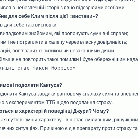
вся в небезпечній історії з явно підозрілими особами.
ив для себе Клим після цієї «вистави»?
 для себе такі висновки:
випадковим знайомим, які пропонують сумнівні справи;
им і не потрапляти в халепу через власну довірливість;
ацій, пов’язаних із ризиком чи незаконними діями.
ільше не повторить такої помилки і буде обережнішим нада
аніні стає Чаком Норрісом
имові подолати Кактуса?
долати Кактуса завдяки раптовому спалаху сили та впевнено
ано з експериментом ТТБ щодо подолання страху.
ються в характері й поведінці Джури? Чому?
ся суттєві зміни характеру - він стає сміливішим, рішучіши
печних ситуаціях. Причиною є дія препарату проти страху та