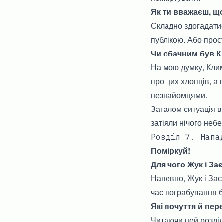
Як ти вважаєш, щ
Складно здогадати
публікою. Або прос
Чи обачним був К
На мою думку, Клим
про цих хлопців, а
незнайомцями.
Загалом ситуація в
затіяли нічого неб
Розділ 7. Напа
Поміркуй!
Для чого Жук і З
Напевно, Жук і Зає
час пограбування б
Які почуття й пер
Читаючи цей розділ