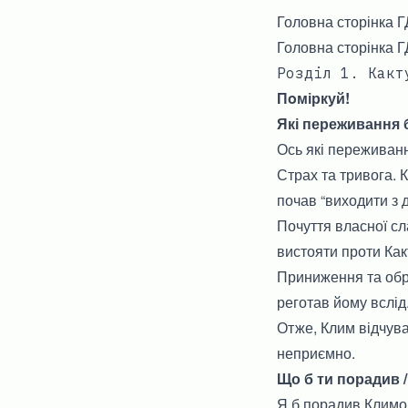
Головна сторінка Г
Головна сторінка Г
Розділ 1. Какт
Пoміркуй!
Які переживання б
Ось які переживанн
Страх та тривога. К
почав “виходити з 
Почуття власної сл
вистояти проти Какт
Приниження та обра
реготав йому вслід
Отже, Клим відчува
неприємно.
Що б ти порадив /
Я б порадив Климов