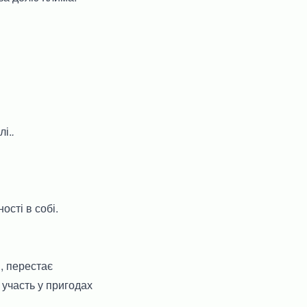
лі.
.
сті в собі.
м, перестає
 участь у пригодах