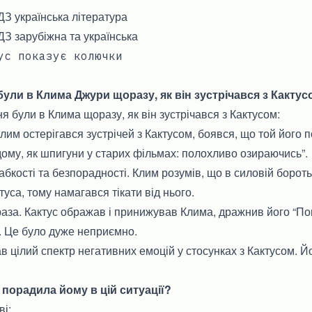
ДЗ українська література
ДЗ зарубіжна та українська
ус показує колючки
ули в Клима Джури щоразу, як він зустрічався з Какту
я були в Клима щоразу, як він зустрічався з Кактусом:
лим остерігався зустрічей з Кактусом, боявся, що той його по
дому, як шпигуни у старих фільмах: полохливо озираючись”.
абкості та безпорадності. Клим розумів, що в силовій бороть
уса, тому намагався тікати від нього.
за. Кактус ображав і принижував Клима, дражнив його “Пог
. Це було дуже неприємно.
в цілий спектр негативних емоцій у стосунках з Кактусом. Й
 порадила йому в цій ситуації?
і: