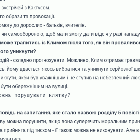
 зустрічей з Кактусом.
го образи та провокації.
могу до дорослих - батьків, вчителів.
чи самообороною, щоб мати змогу дати відсіч у разі нападу
може трапитись із Климом після того, як він проваливс
ього уникнути?
дій - складно прогнозувати. Можливо, Клим отримає травми
сь, йому вдасться якось вибратися та уникнути серйозної шк
уникнути, якби був уважнішим і не ступив на небезпечний люк
 бути обережнішим на вулиці.
ожна порушувати клятву?
овідь на запитання, яке стало назвою розділу 5 повісті
тву можна порушити, якщо вона суперечить моральним при
а прийнята під тиском - її також можна не виконувати. Але 
имуватися.