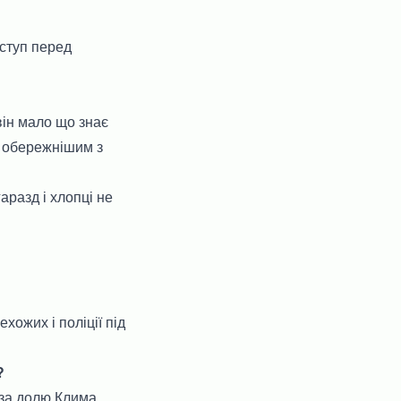
ступ перед
він мало що знає
и обережнішим з
аразд і хлопці не
хожих і поліції під
?
 за долю Клима.