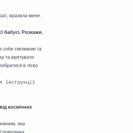
рат, вразила мене.
 бабусі. Розкажи,
в себе сміливою та
ху та врятувати
обратися в лігво
м інструкції
від космічних
вченим, яка
ї поведінка