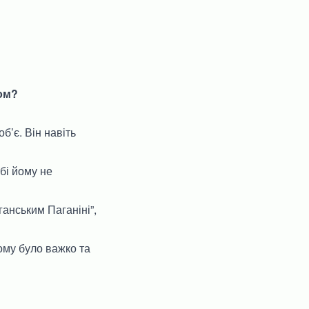
сом?
б’є. Він навіть
бі йому не
анським Паганіні”,
ому було важко та