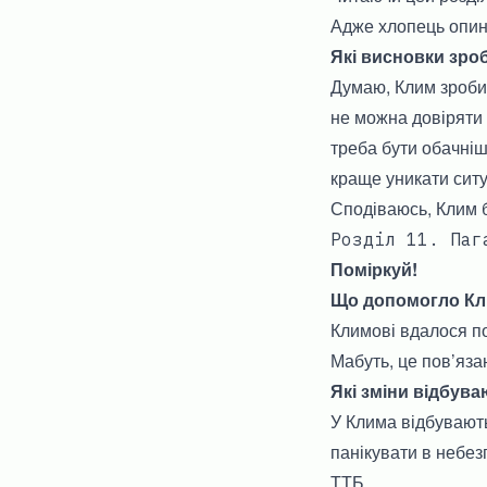
Адже хлопець опини
Які висновки зроб
Думаю, Клим зробив
не можна довіряти 
треба бути обачніш
краще уникати ситу
Сподіваюсь, Клим б
Розділ 11. Паг
Поміркуй!
Що допомогло Кл
Климові вдалося по
Мабуть, це пов’яз
Які зміни відбува
У Клима відбувають
панікувати в небез
ТТБ.