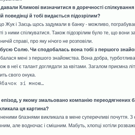
 давали Климові визначитися в доречності спілкування 
й поведінці й тобі видається підозрілим?
о Жук і Заєць щось задумали в банку - можливо, пограбува
ті з ними спілкуватися. Також підозрілим було те, що вони 
мничій справі, про яку нічого не розповіли.
бусю Солю. Чи сподобалась вона тобі з першого знай
балася мені з першого знайомства. Вона добра, турботлива
ож в неї є талант доглядати за квітами. Загалом приємна літ
ить свого онука.
йбачок зі мною…
 епізод, у якому змальовано компанію переодягнених бл
икликала ця картина?
неними блазнями викликала в мене суперечливі почуття. З 
ним, але водночас і смішним. Мабуть, хлопці хотіли розваж