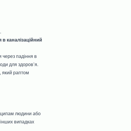
.
я в каналізаційний
 через падіння в
оди для здоров’я.
, який раптом
нципам людини або
в інших випадках