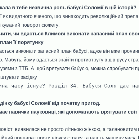
кала в тебе незвична роль бабусі Соломії в цій історії?
ї як видатного вченого, що винаходить революційний препа
ікуваний поворот сюжету.
ити, чи вдасться Климові виконати запасний план своєї
план її порятунку
сться виконати запасний план бабусі, адже він вже прояви
 Мабуть, йому вдасться знайти протиотруту від вірусу стра
узями з ТТБ. А щоб врятувати бабусю, можна спробувати пр
штувати засідку
ина часу існує? Розділ 34. Бабуся Соля дає на
інку бабусі Соломії від початку пригод.
ає навички науковиці, які допомагають врятувати світ 
овісті виявилася не просто літньою жінкою, а талановитим 
ний препарат проти вірусу страху та навіть машину часу. Ї