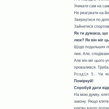
Уникати сам на сам
Не реагувати на йо
Звернутися по допо
Зайнятися спортом 
Як ти думаєш, що 
люк? Як він міг ц
Щодо подальших по
люк. Але, сподіваю
Але він міг цього 
провалився. Треба
Розділ 5. Чи м
Поміркуй!
Спробуй дати відп
На мою думку, кля
закону. Якщо клятв
клятву варто дотр