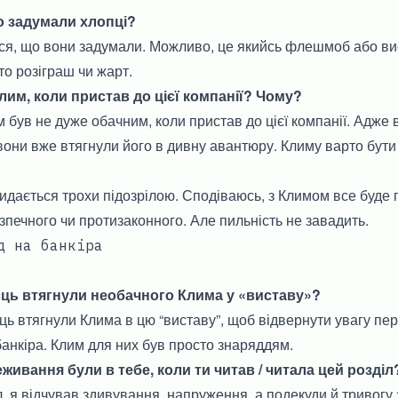
о задумали хлопці?
ся, що вони задумали. Можливо, це якийсь флешмоб або ви
то розіграш чи жарт.
лим, коли пристав до цієї компанії? Чому?
 був не дуже обачним, коли пристав до цієї компанії. Адже 
 вони вже втягнули його в дивну авантюру. Климу варто бут
идається трохи підозрілою. Сподіваюсь, з Климом все буде г
езпечного чи протизаконного. Але пильність не завадить.
д на банкіра
аєць втягнули необачного Клима у «виставу»?
ць втягнули Клима в цю “виставу”, щоб відвернути увагу пере
анкіра. Клим для них був просто знаряддям.
еживання були в тебе, коли ти читав / читала цей розділ
, я відчував здивування, напруження, а подекуди й тривогу