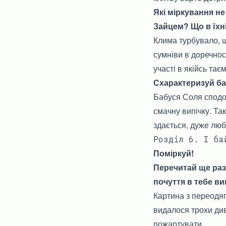
Які міркування не
Зайцем? Що в їхні
Клима турбувало, щ
сумніви в доречнос
участі в якійсь тає
Схарактеризуй ба
Бабуся Соля сподо
смачну випічку. Так
здається, дуже люб
Розділ 6. І ба
Поміркуй!
Перечитай ще раз
почуття в тебе в
Картина з переодяг
видалося трохи див
пожартувати.