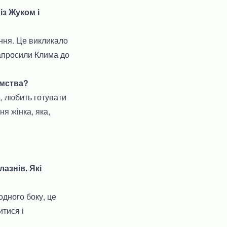
із Жуком і
ння. Це викликало
запросили Клима до
омства?
, любить готувати
ня жінка, яка,
азнів. Які
одного боку, це
итися і