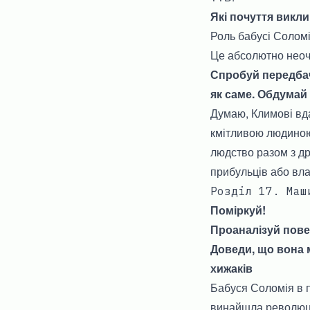
Які почуття викли
Роль бабусі Соломі
Це абсолютно неоч
Спробуй передбач
як саме. Обдумай 
Думаю, Климові вда
кмітливою людиною.
людство разом з др
прибульців або вла
Розділ 17. Маш
Поміркуй!
Проаналізуй повед
Доведи, що вона м
хижаків
Бабуся Соломія в п
винайшла революцій