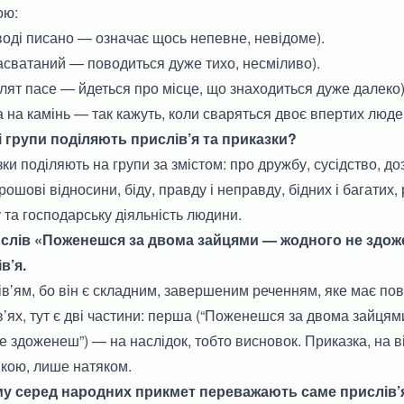
ою:
оді писано — означає щось непевне, невідоме).
асватаний — поводиться дуже тихо, несміливо).
лят пасе — йдеться про місце, що знаходиться дуже далеко)
 на камінь — так кажуть, коли сваряться двоє впертих люде
ні групи поділяють прислів’я та приказки?
ки поділяють на групи за змістом: про дружбу, сусідство, доз
рошові відносини, біду, правду і неправду, бідних і багатих, 
 та господарську діяльність людини.
вислів «Поженешся за двома зайцями — жодного не здо
в’я.
ів’ям, бо він є складним, завершеним реченням, яке має по
в’ях, тут є дві частини: перша (“Поженешся за двома зайцями
е здоженеш”) — на наслідок, тобто висновок. Приказка, на ві
кою, лише натяком.
му серед народних прикмет переважають саме прислів’я,