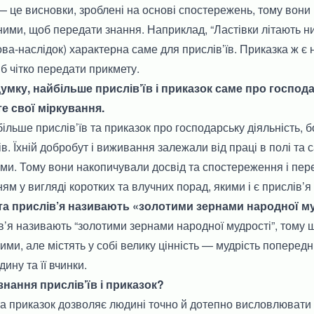
 це висновки, зроблені на основі спостережень, тому вони
ими, щоб передати знання. Наприклад, “Ластівки літають н
ова-наслідок) характерна саме для прислів’їв. Приказка ж 
 б чітко передати прикмету.
думку, найбільше прислів’їв і приказок саме про господ
 свої міркування.
ільше прислів’їв та приказок про господарську діяльність, 
в. Їхній добробут і виживання залежали від праці в полі та 
ми. Тому вони накопичували досвід та спостереження і пер
м у вигляді коротких та влучних порад, якими і є прислів’я 
 та прислів’я називають «золотими зернами народної м
в’я називають “золотими зернами народної мудрості”, тому що
ими, але містять у собі велику цінність — мудрість попередні
дину та її вчинки.
знання прислів’їв і приказок?
та приказок дозволяє людині точно й дотепно висловлювати 