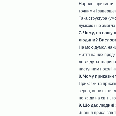
Народні прикмети —
точними і завершен
Така структура (ум
думкою і не змогла
7. Чому, на вашу 
людини? Висловте
На мою думку, найб
життя наших предкі
догляду за тварина
наступним покоління
8. Чому приказки
Приказки та прислі
зерна, вони є стисл
погляди на світ, лю
9. Що дає людині 
Знання прислів’їв 