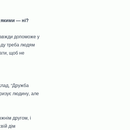
з якими — ні?
 завжди допоможе у
равду треба людям
чати, щоб не
клад, “Дружба
еризує людину, але
вжнім другом, і
вій дім