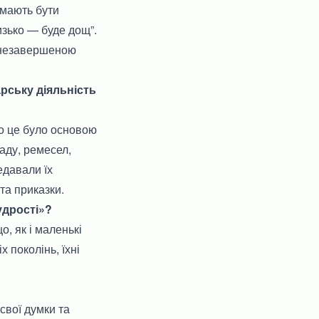
 мають бути
изько — буде дощ”.
є незавершеною
арську діяльність
бо це було основою
саду, ремесел,
едавали їх
та приказки.
удрості»?
, як і маленькі
х поколінь, їхні
свої думки та