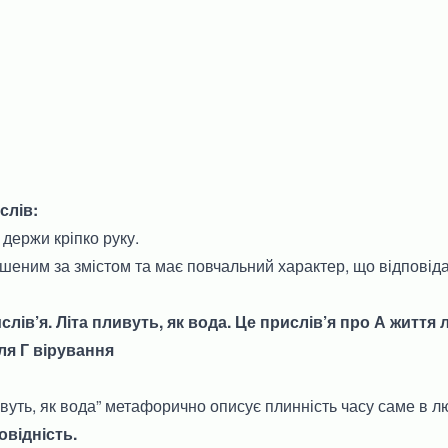
слів:
 держи кріпко руку.
шеним за змістом та має повчальний характер, що відповід
слів’я. Літа пливуть, як вода. Це прислів’я про А життя
ля Г вірування
ивуть, як вода” метафорично описує плинність часу саме в л
овідність.