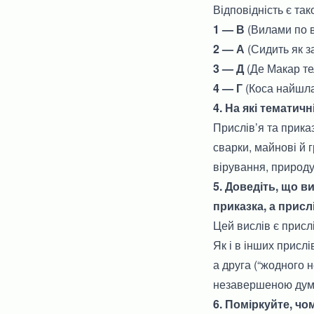
Відповідність є так
1 — В
(Вилами по в
2 — А
(Сидить як з
3 — Д
(Де Макар те
4 — Г
(Коса найшла
4. На які тематич
Прислів’я та приказ
сварки, майнові й г
вірування, природу
5. Доведіть, що 
приказка, а прислі
Цей вислів є присл
Як і в інших прислі
а друга (“жодного н
незавершеною дум
6. Поміркуйте, чо