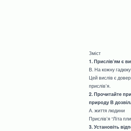
Зміст
1. Прислів’ям є ви
В. На кожну гадюку
Цей вислів є довер
прислів’я.
2. Прочитайте при
природу В дозвіл
А. життя людини
Прислів’я “Літа пл
3. Установіть відп