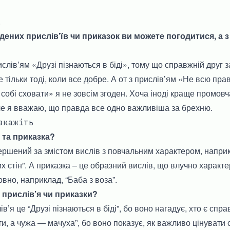
.
едених прислів’їв чи приказок ви можете погодитися, а 
слів’ям «Друзі пізнаються в біді», тому що справжній друг
не тільки тоді, коли все добре. А от з прислів’ям «Не всю п
і собі сховати» я не зовсім згоден. Хоча іноді краще промов
ле я вважаю, що правда все одно важливіша за брехню.
зкажіть
 та приказка?
ершений за змістом вислів з повчальним характером, напри
их стін”. А приказка – це образний вислів, що влучно характ
вно, наприклад, “Баба з воза”.
 прислів’я чи приказки?
в’я це “Друзі пізнаються в біді”, бо воно нагадує, хто є спра
и, а чужа — мачуха”, бо воно показує, як важливо цінувати с