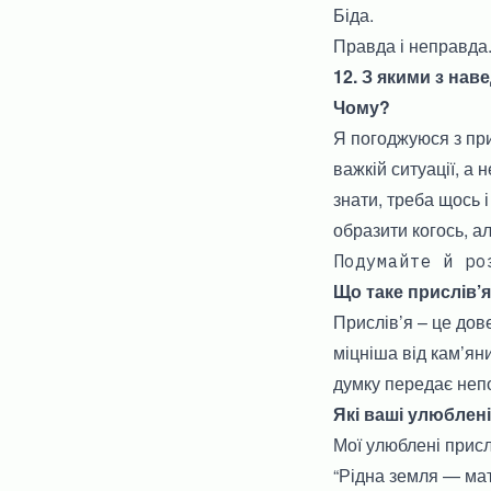
Біда.
Правда і неправда
12. З якими з нав
Чому?
Я погоджуюся з при
важкій ситуації, а 
знати, треба щось 
образити когось, а
Подумайте й ро
Що таке прислів’я
Прислів’я – це дов
міцніша від кам’ян
думку передає непо
Які ваші улюблені
Мої улюблені прислі
“Рідна земля — мат