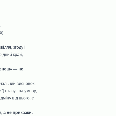
.
й).
вілля, згоду і
рідний край,
женеш» — не
вчальний висновок.
”) вказує на умову,
дміну від цього, є
 а не приказки.