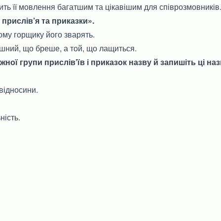
бить її мовлення багатшим та цікавішим для співрозмовників
 прислів’я та приказки».
ому горщику його зварять.
шний, що бреше, а той, що лащиться.
ожної групи прислів’їв і приказок назву й запишіть ці н
відносини.
ність.