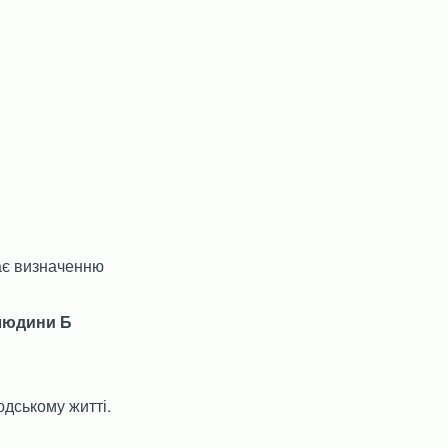
ає визначенню
 людини Б
юдському житті.