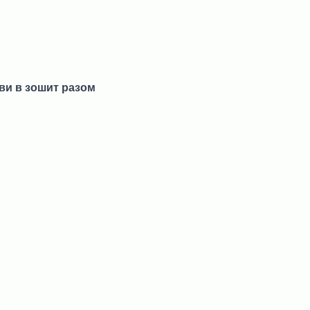
.
азви в зошит разом