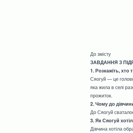
До змісту
ЗАВДАННЯ З ПІДР
1. Розкажіть, хто 
Сяогуй — це головн
яка жила в селі ра
прожиток.
2. Чому до дівчин
До Сяогуй сватало
3. Як Сяогуй хоті
Дівчина хотіла обр