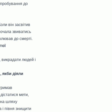
ипробування до
оли він засвітив
почала звиватись
аклював до смерті.
тої
, викрадати людей і
, якби діяли
итримав
 дістатися мети,
 на шляху
а і півня знищити