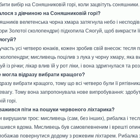
ити вибір на Соняшниковій горі, коли зацвітуть соняшники.
талося з дівчиною на Соняшниковій горі?
няшників велетенська чорна хмара затягнула небо і несподів
ори Золотої сколопендри) підхопила Сяогуй, щоб викрасти її
Сяогуй?
участь усі четверо юнаків, кожен зробив свій внесок: тесля
сколопендри; мисливець поцілив з лука у чорну хмару, яка в
й із річки; лікар влив їй у рот ліки, і вона здригнулася та р
не могла відразу вибрати кращого?
дразу вибрати кращого, тому що всі четверо були її рятівник
ревагу. Тому вона запропонувала нове випробування: здобу
ій горі.
аважився піти на пошуки червоного ліхтарика?
 вирушили троє: мисливець (сам, без інших), рибалка і тесля
лишився вдома. Мисливець був самовпевненим і врешті опин
к побажав повернутися додому з рожевим ліхтарем. Рибалка 