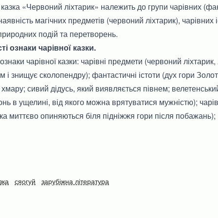
казка «Червоний ліхтарик» належить до групи чарівних (фан
явність магічних предметів (червоний ліхтарик), чарівних іс
дприродних подій та перетворень.
сті ознаки чарівної казки.
і ознаки чарівної казки: чарівні предмети (червоний ліхтарик,
 і знищує сколопендру); фантастичні істоти (дух гори Золо
хмару; сивий дідусь, який виявляється півнем; велетенський
нь в ущелині, від якого можна врятуватися мужністю); чарі
ка миттєво опиняються біля підніжжя гори після побажань)
зка
сяогуй
зарубіжна література