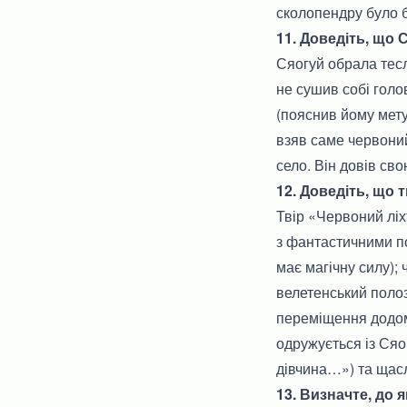
сколопендру було 
11. Доведіть, що
Сяогуй обрала тесл
не сушив собі голо
(пояснив йому мету
взяв саме червоний
село. Він довів сво
12. Доведіть, що 
Твір «Червоний ліх
з фантастичними по
має магічну силу);
велетенський полоз
переміщення додом
одружується із Сяо
дівчина…») та щас
13. Визначте, до 