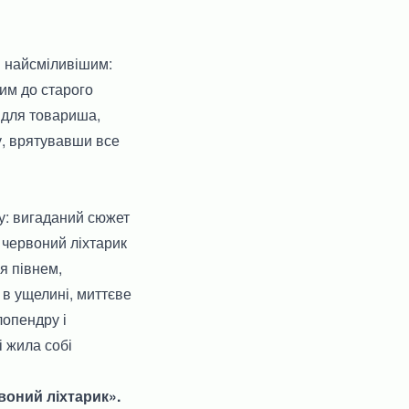
і найсміливішим:
вим до старого
 для товариша,
у, врятувавши все
ру: вигаданий сюжет
 червоний ліхтарик
я півнем,
 в ущелині, миттєве
лопендру і
і жила собі
воний ліхтарик».