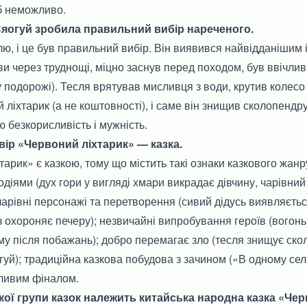
б неможливо.
 Сяогуй зробила правильний вибір нареченого.
ю, і це був правильний вибір. Він виявився найвідданішим 
ви через труднощі, міцно заснув перед походом, був ввічли
 подорожі). Тесля врятував мисливця з води, крутив колесо
 ліхтарик (а не коштовності), і саме він знищив сколопендр
ю безкорисливість і мужність.
твір «Червоний ліхтарик» — казка.
тарик» є казкою, тому що містить такі ознаки казкового жан
діями (дух гори у вигляді хмари викрадає дівчину, чарівний
 чарівні персонажі та перетворення (сивий дідусь виявляєтьс
 охороняє печеру); незвичайні випробування героїв (вогонь
у після побажань); добро перемагає зло (тесля знищує ско
гуй); традиційна казкова побудова з зачином («В одному сел
ливим фіналом.
якої групи казок належить китайська народна казка «Чер