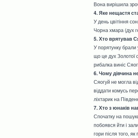
Вона вирішила зроб
4. Яке нещастя с
У день цвітіння со
Чорна хмара (дух г
5. Хто врятував 
У порятунку брали 
що це дух Золотої 
рибалка виніс Сяогу
6. Чому дівчина 
Сяогуй не могла ві
віддати комусь пе
ліхтарик на Південн
7. Хто з юнаків н
Спочатку на пошуки
побоявся йти і за
гори після того, я