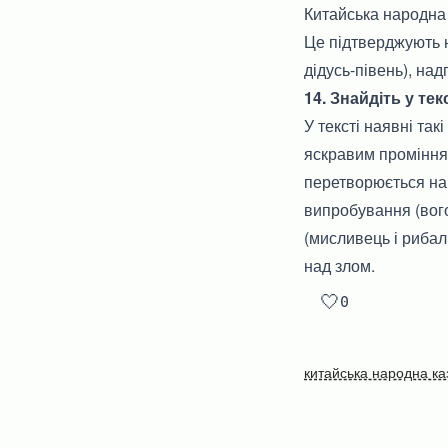
Китайська народна 
Це підтверджують на
дідусь-півень), на
14. Знайдіть у тек
У тексті наявні так
яскравим промінням
перетворюється на 
випробування (вого
(мисливець і рибал
над злом.
🤍
0
китайська народна ка