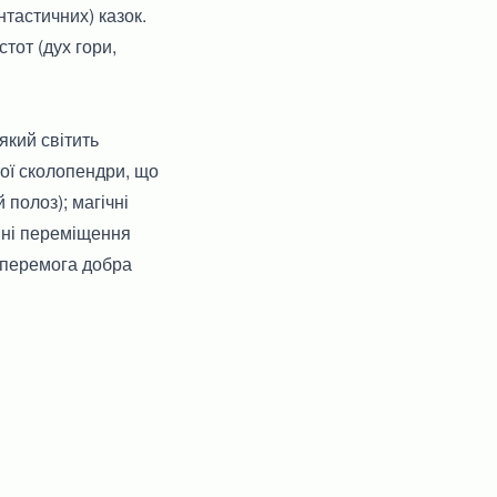
тастичних) казок.
тот (дух гори,
 який світить
тої сколопендри, що
 полоз); магічні
вні переміщення
; перемога добра