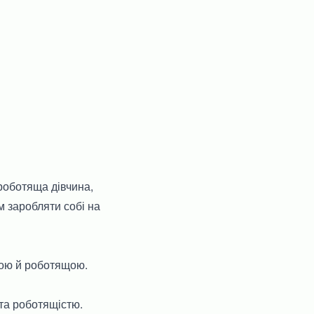
 роботяща дівчина,
м заробляти собі на
ною й роботящою.
 та роботящістю.