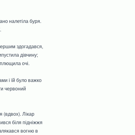
ано налетіла буря.
.
 першим здогадався,
ипустила дівчину;
озплющила очі.
ами і їй було важко
ти червоний
 (вдвох). Лікар
ився біля підніжжя
злякався вогню в