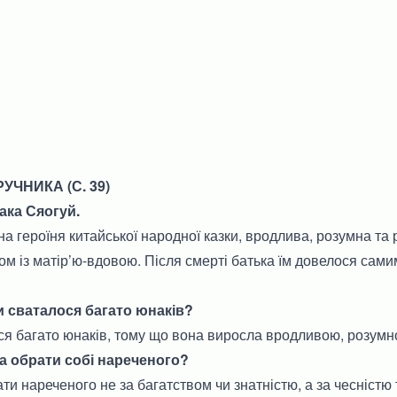
УЧНИКА (С. 39)
така Сяогуй.
а героїня китайської народної казки, вродлива, розумна та
зом із матір’ю-вдовою. Після смерті батька їм довелося сами
и сваталося багато юнаків?
ся багато юнаків, тому що вона виросла вродливою, розум
ла обрати собі нареченого?
ати нареченого не за багатством чи знатністю, а за чесністю