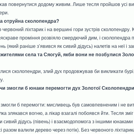
ажав повернутися додому живим. Лише тесля пройшов усі в
чери.
на отруйна сколопендра?
ю червоний ліхтарик і на вершині гори зустрів сколопендру. К
 яскраве проміння розвіяло смердючий дим, і сколопендра 
вень (який раніше з’явився як сивий дідусь) налетів на неї і з
з жителями села та Сяогуй, якби вони не позбулися Золо
лися сколопендри, злий дух продовжував би викликати бурі
у.
, чи змогли б юнаки перемогти дух Золотої Сколопендри
 змогли б перемогти: мисливець був самовпевненим і не в
ка злякався вогню, а лікар взагалі побоявся йти. Тесля зміг
 сивий дідусь (півень) і взаємодопомога з іншими юнаками
сі разом валили дерево через потік). Без червоного ліхтарик