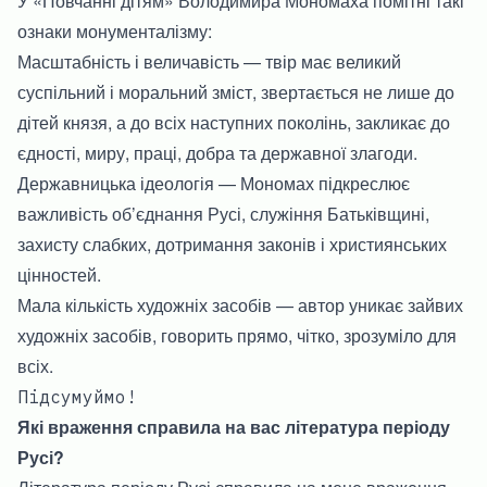
У «Повчанні дітям» Володимира Мономаха помітні такі
ознаки монументалізму:
Масштабність і величавість — твір має великий
суспільний і моральний зміст, звертається не лише до
дітей князя, а до всіх наступних поколінь, закликає до
єдності, миру, праці, добра та державної злагоди.
Державницька ідеологія — Мономах підкреслює
важливість об’єднання Русі, служіння Батьківщині,
захисту слабких, дотримання законів і християнських
цінностей.
Мала кількість художніх засобів — автор уникає зайвих
художніх засобів, говорить прямо, чітко, зрозуміло для
всіх.
Підсумуймо!
Які враження справила на вас література періоду
Русі?