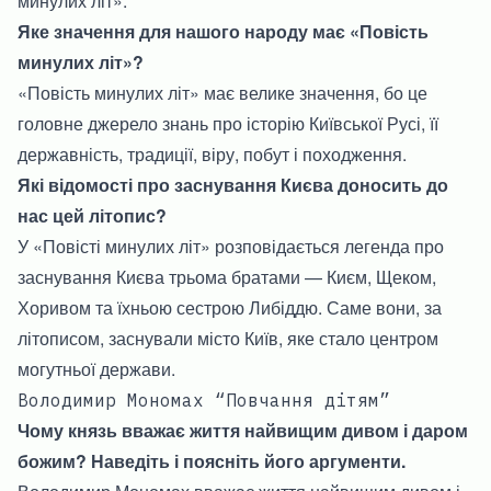
минулих літ».
Яке значення для нашого народу має «Повість
минулих літ»?
«Повість минулих літ» має велике значення, бо це
головне джерело знань про історію Київської Русі, її
державність, традиції, віру, побут і походження.
Які відомості про заснування Києва доносить до
нас цей літопис?
У «Повісті минулих літ» розповідається легенда про
заснування Києва трьома братами — Києм, Щеком,
Хоривом та їхньою сестрою Либіддю. Саме вони, за
літописом, заснували місто Київ, яке стало центром
могутньої держави.
Володимир Мономах “Повчання дітям”
Чому князь вважає життя найвищим дивом і даром
божим? Наведіть і поясніть його аргументи.