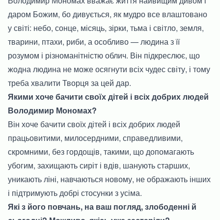
Володимир Мономах вважає життя найвищим дивом і
даром Божим, бо дивується, як мудро все влаштовано
у світі: небо, сонце, місяць, зірки, тьма і світло, земля,
тварини, птахи, риби, а особливо — людина з її
розумом і різноманітністю облич. Він підкреслює, що
жодна людина не може осягнути всіх чудес світу, і тому
треба хвалити Творця за цей дар.
Якими хоче бачити своїх дітей і всіх добрих людей
Володимир Мономах?
Він хоче бачити своїх дітей і всіх добрих людей
працьовитими, милосердними, справедливими,
скромними, без гордощів, такими, що допомагають
убогим, захищають сиріт і вдів, шанують старших,
уникають ліні, навчаються новому, не ображають інших
і підтримують добрі стосунки з усіма.
Які з його повчань, на ваш погляд, злободенні й