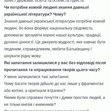
захист держави, освіта та особиста гідність.
Чи потрібне кожній людині знання давньої
української літератури? Чому?
Знання давньої української літератури потрібне кожній
людині, бо вона формує національну свідомість,
допомагає зрозуміти корені нашої культури, традиції,
духовні цінності. Це джерело мудрості, яке навчає бути
людяним, справедливим, любити Батьківщину і
цінувати рідну мову.
Які запитання залишилися у вас без відповіді після
прочитання та опрацювання творів цього часу?
У мене залишилися такі запитання:
Чому багато творів дійшло до нас лише у фрагментах
або копіях, а оригінали втрачені?
Якими були справжні почуття і думки простих людей, а
не тільки князів і книжників?