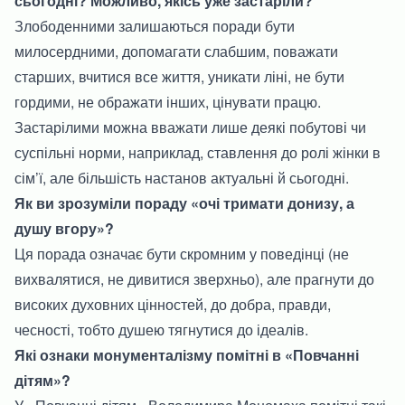
сьогодні? Можливо, якісь уже застаріли?
Злободенними залишаються поради бути
милосердними, допомагати слабшим, поважати
старших, вчитися все життя, уникати ліні, не бути
гордими, не ображати інших, цінувати працю.
Застарілими можна вважати лише деякі побутові чи
суспільні норми, наприклад, ставлення до ролі жінки в
сім’ї, але більшість настанов актуальні й сьогодні.
Як ви зрозуміли пораду «очі тримати донизу, а
душу вгору»?
Ця порада означає бути скромним у поведінці (не
вихвалятися, не дивитися зверхньо), але прагнути до
високих духовних цінностей, до добра, правди,
чесності, тобто душею тягнутися до ідеалів.
Які ознаки монументалізму помітні в «Повчанні
дітям»?