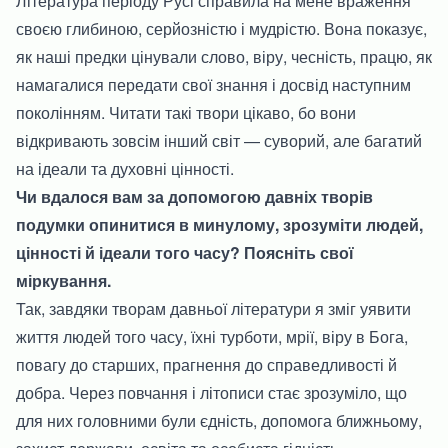
Література періоду Русі справила на мене враження
своєю глибиною, серйозністю і мудрістю. Вона показує,
як наші предки цінували слово, віру, чесність, працю, як
намагалися передати свої знання і досвід наступним
поколінням. Читати такі твори цікаво, бо вони
відкривають зовсім інший світ — суворий, але багатий
на ідеали та духовні цінності.
Чи вдалося вам за допомогою давніх творів
подумки опинитися в минулому, зрозуміти людей,
цінності й ідеали того часу? Поясніть свої
міркування.
Так, завдяки творам давньої літератури я зміг уявити
життя людей того часу, їхні турботи, мрії, віру в Бога,
повагу до старших, прагнення до справедливості й
добра. Через повчання і літописи стає зрозуміло, що
для них головними були єдність, допомога ближньому,