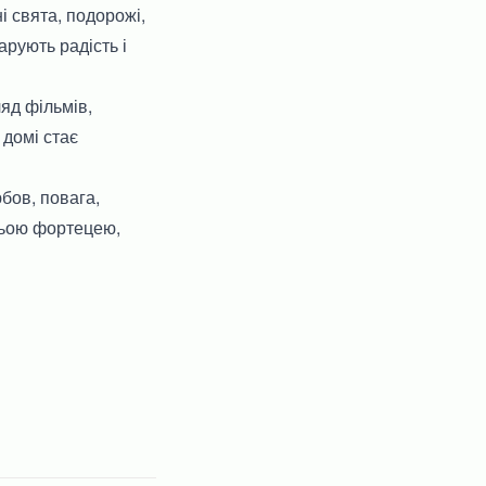
і свята, подорожі,
арують радість і
яд фільмів,
 домі стає
юбов, повага,
жньою фортецею,