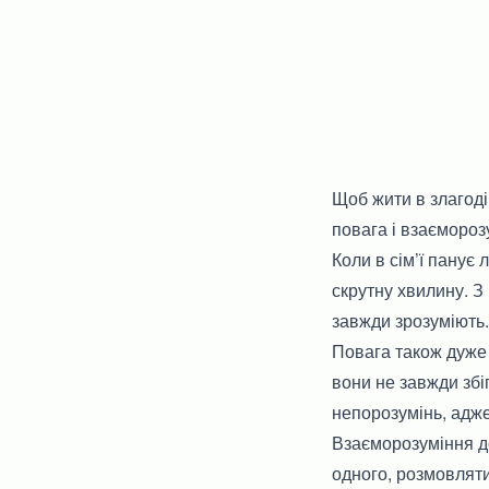
Щоб жити в злагоді
повага і взаємороз
Коли в сім’ї панує
скрутну хвилину. З
завжди зрозуміють.
Повага також дуже 
вони не завжди збі
непорозумінь, адже
Взаєморозуміння до
одного, розмовляти 