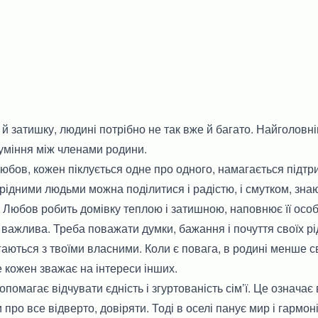
 й затишку, людині потрібно не так вже й багато. Найголовні
уміння між членами родини.
 любов, кожен піклується одне про одного, намагається підтр
 рідними людьми можна поділитися і радістю, і смутком, зна
 Любов робить домівку теплою і затишною, наповнює її осо
важлива. Треба поважати думки, бажання і почуття своїх рі
гаються з твоїми власними. Коли є повага, в родині менше с
 кожен зважає на інтереси інших.
помагає відчувати єдність і згуртованість сім’ї. Це означає
про все відверто, довіряти. Тоді в оселі панує мир і гармоні