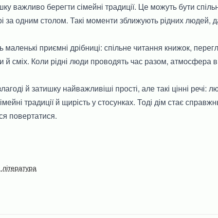
шку важливо берегти сімейні традиції. Це можуть бути спільн
рі за одним столом. Такі моменти зближують рідних людей, д
 маленькі приємні дрібниці: спільне читання книжок, перегл
ти й сміх. Коли рідні люди проводять час разом, атмосфера в
лагоді й затишку найважливіші прості, але такі цінні речі: л
імейні традиції й щирість у стосунках. Тоді дім стає справ
ся повертатися.
 література