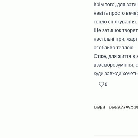
Крім того, для зати
навіть просто вече
тепло спілкування.
Ще затишок творять
настільні ігри, жар
особливо теплою.
Отже, для життя в з
взаєморозуміння, с
куди завжди хочеть
🤍
0
твори
твори художня