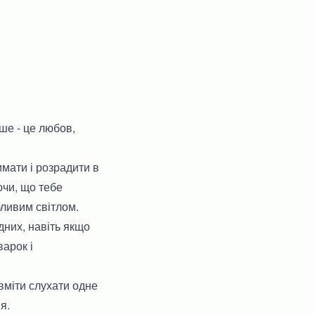
ше - це любов,
имати і розрадити в
ючи, що тебе
бливим світлом.
дних, навіть якщо
варок і
 вміти слухати одне
я.