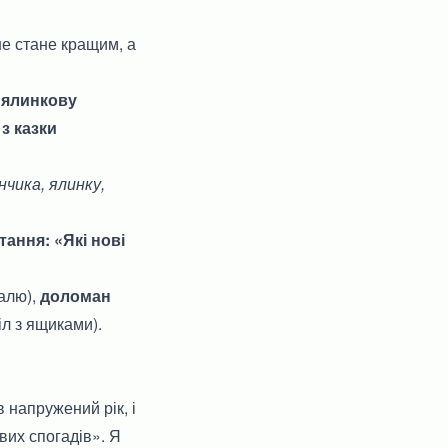
 не стане кращим, а
о ялинкову
з казки
чика, ялинку,
ання: «Які нові
алю),
доломан
л з ящиками).
 напружений рік, і
их спогадів». Я