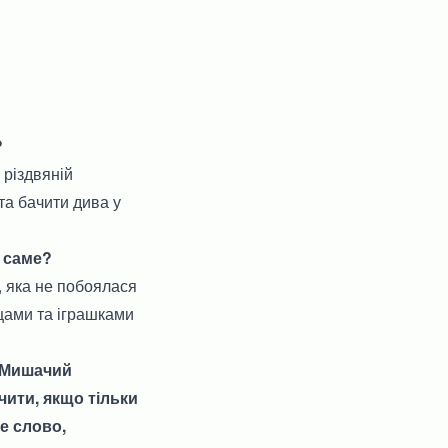
?
 різдвяній
та бачити дива у
м саме?
, яка не побоялася
щами та іграшками
і Мишачий
чити, якщо тільки
не слово,