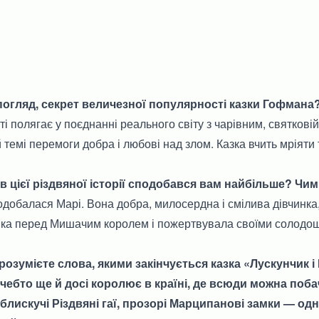
 погляд, секрет величезної популярності казки Гофмана
і полягає у поєднанні реального світу з чарівним, святковій
й темі перемоги добра і любові над злом. Казка вчить мріяти 
ів цієї різдвяної історії сподобався вам найбільше? Чи
добалася Марі. Вона добра, милосердна і смілива дівчинка
ика перед Мишачим королем і пожертвувала своїми солодо
и розумієте слова, якими закінчується казка «Лускунчик 
чебто ще й досі королює в країні, де всюди можна поба
і, блискучі Різдвяні гаї, прозорі Марципанові замки — од