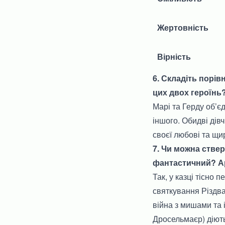
Жертовність
Вірність
6. Складіть порів
цих двох героїнь
Марі та Герду об’є
іншого. Обидві дів
своєї любові та щи
7. Чи можна ствер
фантастичний? Ар
Так, у казці тісно
святкування Різдва
війна з мишами та 
Дросельмаєр) діють