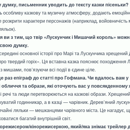
у думку, письменник уводить до тексту казки пісеньки?
 особливу казкову та музичну атмосферу, додають емоційно
 розкрити характери персонажів (наприклад, войовничість
ляльок).
ся ви з тим, що твір «Лускунчик і Мишачий король» мож
 свою думку.
середині основної історії про Марі та Лускунчика хрещени
про твердий горіх». Ця вставна казка пояснює походження Л
з мишами, пов’язуючи всі події в єдине ціле.
е раз епіграф до статті про Гофмана. Чи вдалось вам у 
 обличчя та образи, які оточують вас у повсякденному 
йні речі та люди перетворюються на казкові образи. Хрещен
уватий годинникар, а в казці — чарівник. Дерев’яний лускун
ичайні ляльки — мешканцями чарівного міста. Це нагадує, 
оватися багатий внутрішній світ.
інорежисером/кінорежисеркою, який/яка знімає трейлер 