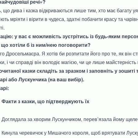
найчудовіші речі»?
, що дива і казка відкриваються лише тим, хто має багату уя
іють мріяти і вірити в чудеса, здатні побачити красу та чарівн
і.
туацію: у вас є можливість зустрітись із будь-яким перс
 що хотіли б із ним/нею поговорити?
о Дросельмаєра. Я хотів би розпитати його про те, як він ст
и, і чи справді він володіє магією, чи це лише майстерність
рочитаної казки складіть за зразком і заповніть у зошит
рі або Лускунчика (на ваш вибір).
арі:
Факти з казки, що підтверджують їх
Доглядала за хворим Лускунчиком, перев’язала йому щеле
Кинула черевичок у Мишачого короля, щоб врятувати Луску