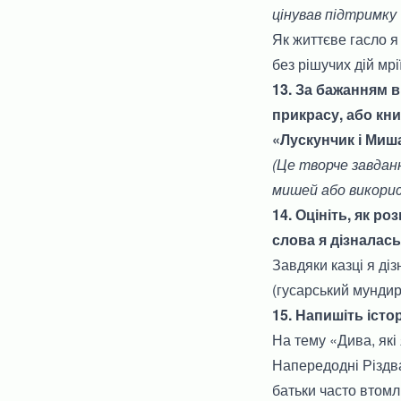
цінував підтримку
Як життєве гасло я
без рішучих дій мр
13. За бажанням в
прикрасу, або кни
«Лускунчик і Миш
(Це творче завдан
мишей або викорис
14. Оцініть, як р
слова я дізналась
Завдяки казці я ді
(гусарський мундир
15. Напишіть істо
На тему «Дива, які
Напередодні Різдва
батьки часто втом