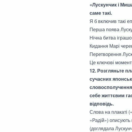
«Лускунчик і Миш
саме такі.
Я б включив такі еп
Перша поява Лускун
Нічна битва іграшо
Кидання Марі черев
Перетворення Луску
Це ключові моменти
12. Розгляньте пл
сучасних японськи
словосполучення с
себе життєвим га
відповідь.
Слова на плакаті (
«Радій») описують 
(доглядала Лускунч