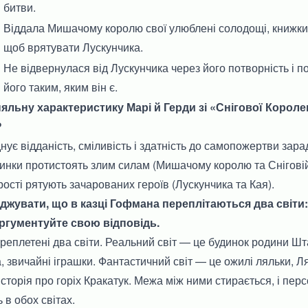
битви.
Віддала Мишачому королю свої улюблені солодощі, книжки 
щоб врятувати Лускунчика.
Не відвернулася від Лускунчика через його потворність і 
його таким, яким він є.
няльну характеристику Марі й Герди зі «Снігової Корол
?
днує відданість, сміливість і здатність до самопожертви зар
чинки протистоять злим силам (Мишачому королю та Сніговій
рості рятують зачарованих героїв (Лускунчика та Кая).
джувати, що в казці Гофмана переплітаються два світи:
гументуйте свою відповідь.
 переплетені два світи. Реальний світ — це будинок родини Ш
, звичайні іграшки. Фантастичний світ — це ожилі ляльки, Л
історія про горіх Кракатук. Межа між ними стирається, і пер
 в обох світах.