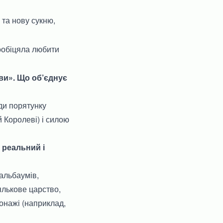
та нову сукню,
пообіцяла любити
еви». Що об’єднує
ади порятунку
 Королеві) і силою
 реальний і
тальбаумів,
ялькове царство,
сонажі (наприклад,