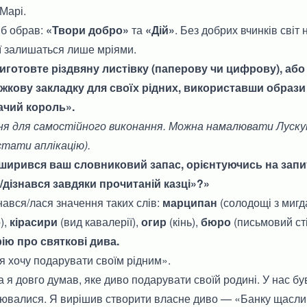
Марі.
 б обрав:
«Твори добро»
та
«Дій»
. Без добрих вчинків світ
ії залишаться лише мріями.
иготовте різдвяну листівку (паперову чи цифрову), аб
жкову закладку для своїх рідних, використавши образи 
ачий король».
ня для самостійного виконання. Можна намалювати Лускун
тати аплікацію).
озширився ваш словниковий запас, орієнтуючись на запит
/дізнався завдяки прочитаній казці»?»
знався/лася значення таких слів:
марципан
(солодощі з мигд
),
кірасири
(вид кавалерії),
огир
(кінь),
бюро
(письмовий сті
рію про святкові дива.
 я хочу подарувати своїм рідним».
 я довго думав, яке диво подарувати своїй родині. У нас був
лювалися. Я вирішив створити власне диво — «Банку щаслив