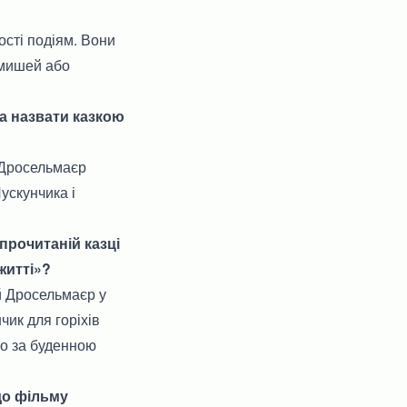
сті подіям. Вони
 мишей або
на назвати казкою
й Дросельмаєр
ускунчика і
прочитаній казці
житті»?
ий Дросельмаєр у
чик для горіхів
що за буденною
до фільму