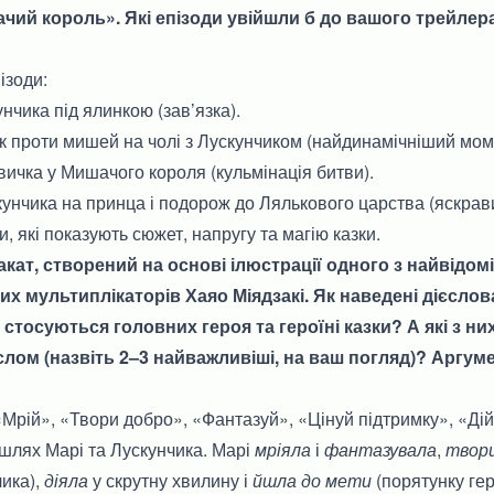
ачий король». Які епізоди увійшли б до вашого трейлер
ізоди:
чика під ялинкою (зав’язка).
к проти мишей на чолі з Лускунчиком (найдинамічніший мом
ичка у Мишачого короля (кульмінація битви).
нчика на принца і подорож до Лялькового царства (яскрави
, які показують сюжет, напругу та магію казки.
акат, створений на основі ілюстрації одного з найвідомі
х мультиплікаторів Хаяо Міядзакі. Як наведені дієслов
тосуються головних героя та героїні казки? А які з ни
слом (назвіть 2–3 найважливіші, на ваш погляд)? Аргу
«Мрій», «Твори добро», «Фантазуй», «Цінуй підтримку», «Дій
шлях Марі та Лускунчика. Марі
мріяла
і
фантазувала
,
твор
ика),
діяла
у скрутну хвилину і
йшла до мети
(порятунку гер