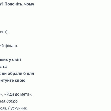
а? Поясніть, чому
ент).
й фінал).
ших у світі
а та
х ви обрали б для
ментуйте свою
», «Йди до мети»,
ила добро
оя). Лускунчик