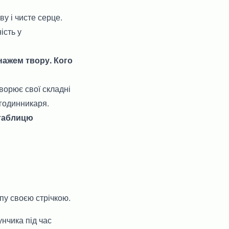
ву і чисте серце.
ість у
онажем твору. Кого
ворює свої складні
 годинникаря.
і таблицю
пу своєю стрічкою.
нчика під час