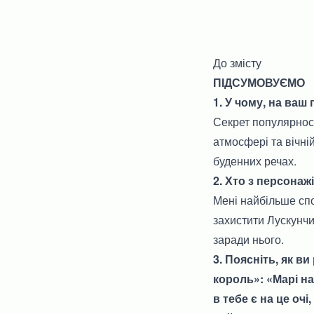
До змісту
ПІДСУМОВУЄМО
1. У чому, на ваш
Секрет популярност
атмосфері та вічні
буденних речах.
2. Хто з персонаж
Мені найбільше спо
захистити Лускунч
заради нього.
3. Поясніть, як в
король»: «Марі на
в тебе є на це оч