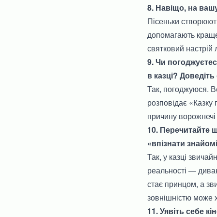
8. Навіщо, на ваш
Пісеньки створюють
допомагають краще
святковий настрій 
9. Чи погоджуєте
в казці? Доведіть
Так, погоджуюся. В
розповідає «Казку 
причину ворожнечі 
10. Перечитайте щ
«впізнати знайомі
Так, у казці звича
реальності — дивак
стає принцом, а зв
зовнішністю може х
11. Уявіть себе к