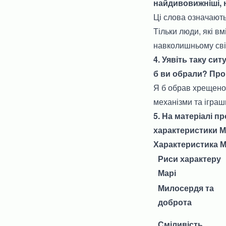
найдивовижніші, 
Ці слова означають
Тільки люди, які вм
навколишньому світ
4. Уявіть таку си
б ви обрали? Про
Я б обрав хрещеног
механізми та іграшк
5. На матеріалі п
характеристики Ма
Характеристика М
Риси характеру
Марі
Милосердя та
доброта
Сміливість