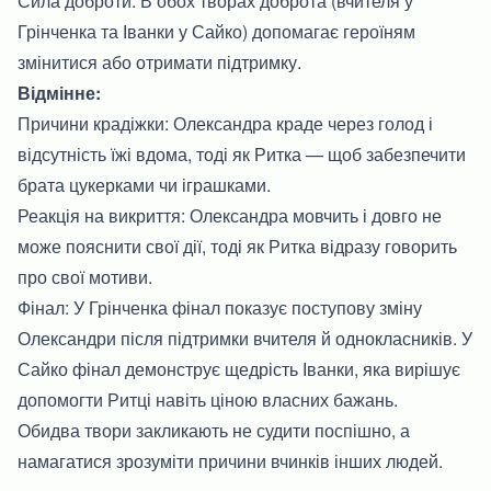
Сила доброти: В обох творах доброта (вчителя у
Грінченка та Іванки у Сайко) допомагає героїням
змінитися або отримати підтримку.
Відмінне:
Причини крадіжки: Олександра краде через голод і
відсутність їжі вдома, тоді як Ритка — щоб забезпечити
брата цукерками чи іграшками.
Реакція на викриття: Олександра мовчить і довго не
може пояснити свої дії, тоді як Ритка відразу говорить
про свої мотиви.
Фінал: У Грінченка фінал показує поступову зміну
Олександри після підтримки вчителя й однокласників. У
Сайко фінал демонструє щедрість Іванки, яка вирішує
допомогти Ритці навіть ціною власних бажань.
Обидва твори закликають не судити поспішно, а
намагатися зрозуміти причини вчинків інших людей.