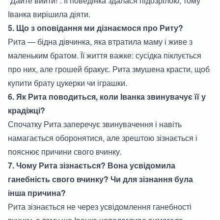
“Дайте вийти!”. Її поведінка здалася підозрілою, тому
Іванка вирішила діяти.
5. Що з оповідання ми дізнаємося про Риту?
Рита — бідна дівчинка, яка втратила маму і живе з
маленьким братом. Її життя важке: сусідка піклується
про них, але грошей бракує. Рита змушена красти, щоб
купити брату цукерки чи іграшки.
6. Як Рита поводиться, коли Іванка звинувачує її у
крадіжці?
Спочатку Рита заперечує звинувачення і навіть
намагається оборонятися, але зрештою зізнається і
пояснює причини свого вчинку.
7. Чому Рита зізнається? Вона усвідомила
ганебність свого вчинку? Чи для зізнання була
інша причина?
Рита зізнається не через усвідомлення ганебності