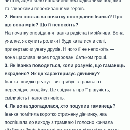
читати, адже воно наповнене несподіваними подіями
та глибокими переживаннями героїв.
2. Якою постає на початку оповідання Іванка? Про
що вона мріє? Що її непокоїть?
На початку оповідання Іванка радісна і мрійлива. Вона
уявляє, як купить ролики і буде кататися в селі,
привертаючи увагу друзів. Нічого її не непокоїть —
вона щаслива через подаровані батьком гроші.
3. Як Іванка поводиться, коли розуміє, що гаманець
вкрадено? Як це характеризує дівчинку?
Іванка швидко реагує: вистрибує з трамваю і
переслідує злодійку. Це свідчить про її рішучість,
сміливість і наполегливість.
4. Як вона здогадалася, хто поцупив гаманець?
Іванка помітила коротко стрижену дівчинку, яка
поспішала до виходу з трамваю і голосно кричала