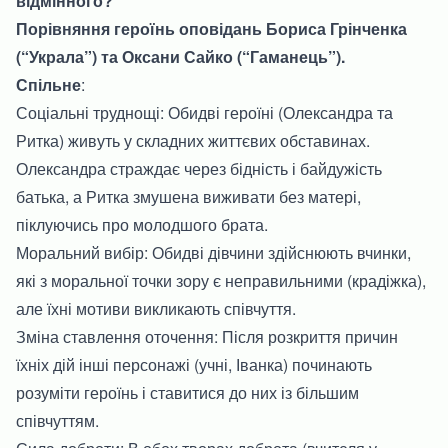
відмінного?
Порівняння героїнь оповідань Бориса Грінченка
(“Украла”) та Оксани Сайко (“Гаманець”).
Спільне
:
Соціальні труднощі: Обидві героїні (Олександра та
Ритка) живуть у складних життєвих обставинах.
Олександра страждає через бідність і байдужість
батька, а Ритка змушена виживати без матері,
піклуючись про молодшого брата.
Моральний вибір: Обидві дівчини здійснюють вчинки,
які з моральної точки зору є неправильними (крадіжка),
але їхні мотиви викликають співчуття.
Зміна ставлення оточення: Після розкриття причин
їхніх дій інші персонажі (учні, Іванка) починають
розуміти героїнь і ставитися до них із більшим
співчуттям.