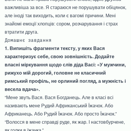
важливіша за все. Я стараюся не порушувати обіцянок,
але іноді так виходить, коли є вагомі причини. Мені
знайомі емоції хлопців: сором, розчарування і страх
втратити друга.
Домашнє завдання
1. Випишіть фрагменти тексту, у яких Вася
характеризує себе, свою зовнішність. Додайте
власні міркування щодо слів діда Васі: «У мужчини,
рижухо мій дорогий, головне не класичний
римський профіль, не орлиний погляд, а мужність і
весела вдача».
“Мене звуть Вася. Вася Богданець. Але в класі всі
називають мене Рудий Африканський Їжачок. Або
Африканець. Або Рудий Їжачок. Або просто Їжачок.”
“Волосся в мене справді руде, як жар. І настовбурчене,
як голки в їжачка.”