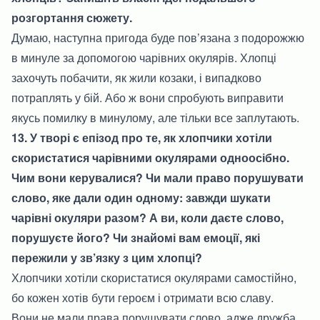
розгортання сюжету.
Думаю, наступна пригода буде пов’язана з подорожжю
в минуле за допомогою чарівних окулярів. Хлопці
захочуть побачити, як жили козаки, і випадково
потраплять у бій. Або ж вони спробують виправити
якусь помилку в минулому, але тільки все заплутають.
13. У творі є епізод про те, як хлопчики хотіли
скористатися чарівними окулярами одноосібно.
Чим вони керувалися? Чи мали право порушувати
слово, яке дали один одному: завжди шукати
чарівні окуляри разом? А ви, коли даєте слово,
порушуєте його? Чи знайомі вам емоції, які
пережили у зв’язку з цим хлопці?
Хлопчики хотіли скористатися окулярами самостійно,
бо кожен хотів бути героєм і отримати всю славу.
Вони не мали права порушувати слово, адже дружба