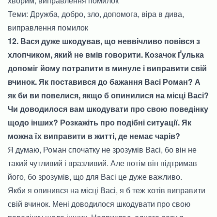
хворим, виправлення помилок
Теми: Дружба, добро, зло, допомога, віра в дива,
виправлення помилок
12. Вася дуже шкодував, що неввічливо повівся з
хлопчиком, який не вмів говорити. Козачок Ґулька
допоміг йому потрапити в минуле і виправити свій
вчинок. Як поставився до бажання Васі Роман? А
як би ви повелися, якщо б опинилися на місці Васі?
Чи доводилося вам шкодувати про свою поведінку
щодо інших? Розкажіть про подібні ситуації. Як
можна їх виправити в житті, де немає чарів?
Я думаю, Роман спочатку не зрозумів Васі, бо він не
такий чутливий і вразливий. Але потім він підтримав
його, бо зрозумів, що для Васі це дуже важливо.
Якби я опинився на місці Васі, я б теж хотів виправити
свій вчинок. Мені доводилося шкодувати про свою