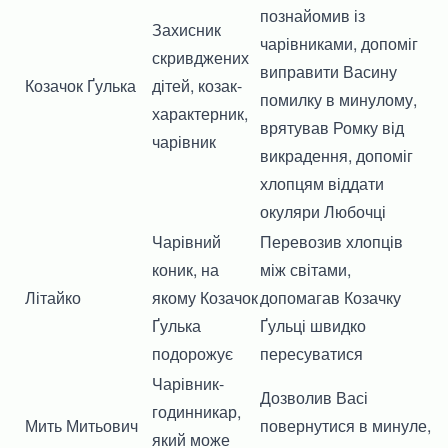
познайомив із
Захисник
чарівниками, допоміг
скривджених
виправити Васину
Козачок Ґулька
дітей, козак-
помилку в минулому,
характерник,
врятував Ромку від
чарівник
викрадення, допоміг
хлопцям віддати
окуляри Любочці
Чарівний
Перевозив хлопців
коник, на
між світами,
Літайко
якому Козачок
допомагав Козачку
Ґулька
Ґульці швидко
подорожує
пересуватися
Чарівник-
Дозволив Васі
годинникар,
Мить Митьович
повернутися в минуле,
який може