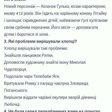
Новий персонаж — Козачок Ґулька, козак-характерник,
якому 412 років. Він їздить на чарівному конику Літайку
і захищає скривджених дітей, набиваючи ґулі хуліганам
своїм срібним перначем. Його місія — допомагати
дітям і боротися зі злом.
3. Які проблеми вирішували хлопці?
Хлопці вирішували такі проблеми:
Знайшли ланцюжок Ритки.
Допомогли художнику знайти ікону Миколая
Чудотворця.
Подолали чари Телебаби Яги.
Врятували Ромку з палацу чаклуна Зловреда
Поганського.
Вирішили віддати чарівні окуляри хворій дівчинці
Любочці.
4. Чи були серед передбачених вами на початку