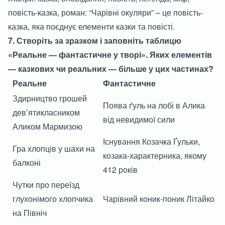
повість-казка, роман: “Чарівні окуляри” – це повість-
казка, яка поєднує елементи казки та повісті.
7. Створіть за зразком і заповніть таблицю
«Реальне — фантастичне у творі». Яких елементів
— казкових чи реальних — більше у цих частинах?
Реальне
Фантастичне
Здирництво грошей
Поява ґуль на лобі в Алика
дев’ятикласником
від невидимої сили
Аликом Мармизою
Існування Козачка Ґульки,
Гра хлопців у шахи на
козака-характерника, якому
балконі
412 років
Чутки про переїзд
глухонімого хлопчика
Чарівний коник-поник Літайко
на Північ