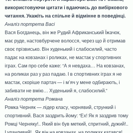
використовуючи цитати і вдаючись до вибіркового
читання. Укажіть на спільне й відмінне в поведінці.
Аналіз портрета Васі
Вася Богданець, він же Рудий Африканський Їжачок,
має руде, настовбурчене волосся, через що й отримав
своє прізвисько. Він худенький і слабосилий, часто
падає на ковзанах і роликах, не мастак у спортивних
іграх. Сам про себе каже: “А я невдаха… На ковзанах,
на роликах раз у раз падаю. І в спортивних іграх я не
мастак, скоріше партач — і м’яч у мене одбирають, і
забивати не вмію… Худенький я, слабосилий.”
Аналіз портрета Романа
Ромка Черняк — лідер класу, чорнявий, стрункий і
спортивний. Вася заздрить йому: “Ех! Як я заздрив тому
Ромці Черняку!.. Який він був меткий, спритний, дужий!..
І удачливий!.. Як він на ковзанах, на роликах катався!..