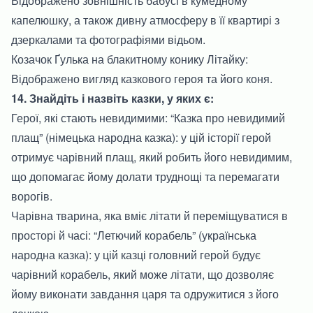
Відображено зовнішність бабусі в кумедному
капелюшку, а також дивну атмосферу в її квартирі з
дзеркалами та фотографіями відьом.
Козачок Ґулька на блакитному конику Літайку:
Відображено вигляд казкового героя та його коня.
14. Знайдіть і назвіть казки, у яких є:
Герої, які стають невидимими: “Казка про невидимий
плащ” (німецька народна казка): у цій історії герой
отримує чарівний плащ, який робить його невидимим,
що допомагає йому долати труднощі та перемагати
ворогів.
Чарівна тварина, яка вміє літати й переміщуватися в
просторі й часі: “Летючий корабель” (українська
народна казка): у цій казці головний герой будує
чарівний корабель, який може літати, що дозволяє
йому виконати завдання царя та одружитися з його