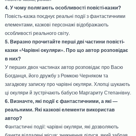
4. У чому полягають особливості повісті-казки?
Повість-казка поєднує реальні події з фантастичними
елементами, казкові персонажі відображають
особливості реального світу.
5. Виразно прочитайте перші дві частини повісті-
казки «Чарівні окуляри». Про що автор розповідає
в них?
У перших двох частинах автор розповідає про Васю
Богданця, його дружбу з Ромкою Черняком та
загадкову записку про чарівні окуляри. Хлопці шукають
ці окуляри й зустрічають бабусю Маргариту Степанівну.
6. Визначте, які події є фантастичними, а які —
реальними. Які казкові елементи використав
автор?
Фантастичні події: чарівні окуляри, які дозволяють
бачити віддалені місця; зникнення дідуся, який забрав