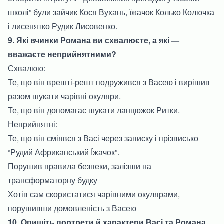
школі” були зайчик Кося Вухань, їжачок Колько Колючка
і лисенятко Рудик Лисовенко.
9. Які вчинки Романа ви схвалюєте, а які —
вважаєте неприйнятними?
Схвалюю:
Те, що він врешті-решт подружився з Васею і вирішив
разом шукати чарівні окуляри.
Те, що він допомагає шукати ланцюжок Ритки.
Неприйнятні:
Те, що він сміявся з Васі через записку і прізвисько
“Рудий Африканський Їжачок”.
Порушив правила безпеки, залізши на
трансформаторну будку
Хотів сам скористатися чарівними окулярами,
порушивши домовленість з Васею
10. Опишіть портрети й характери Васі та Романа,