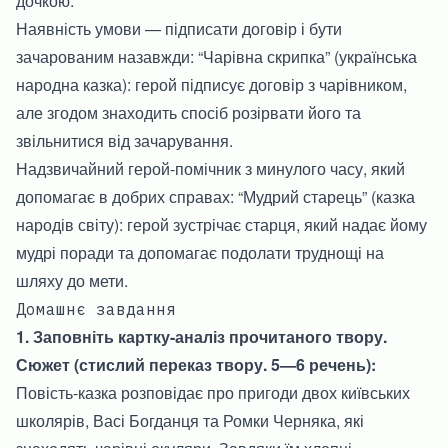
дочкою.
Наявність умови — підписати договір і бути
зачарованим назавжди: “Чарівна скрипка” (українська
народна казка): герой підписує договір з чарівником,
але згодом знаходить спосіб розірвати його та
звільнитися від зачарування.
Надзвичайний герой-помічник з минулого часу, який
допомагає в добрих справах: “Мудрий старець” (казка
народів світу): герой зустрічає старця, який надає йому
мудрі поради та допомагає подолати труднощі на
шляху до мети.
Домашнє завдання
1. Заповніть картку-аналіз прочитаного твору.
Сюжет (стислий переказ твору. 5—6 речень):
Повість-казка розповідає про пригоди двох київських
школярів, Васі Богданця та Ромки Черняка, які