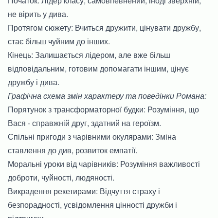
Початок: Лідер класу, самовпевнений, іноді зверхній,
не вірить у дива.
Протягом сюжету: Вчиться дружити, цінувати дружбу,
стає більш чуйним до інших.
Кінець: Залишається лідером, але вже більш
відповідальним, готовим допомагати іншим, цінує
дружбу і дива.
Графічна схема змін характеру та поведінки Романа:
Порятунок з трансформаторної будки: Розуміння, що
Вася - справжній друг, здатний на героїзм.
Спільні пригоди з чарівними окулярами: Зміна
ставлення до див, розвиток емпатії.
Моральні уроки від чарівників: Розуміння важливості
доброти, чуйності, людяності.
Викрадення рекетирами: Відчуття страху і
безпорадності, усвідомлення цінності дружби і