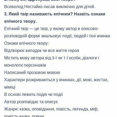
Всеволод Нестайко писав виключно для дітей.
3. Який твір називають епічним? Назвіть ознаки
епічного твору.
Епічний твір — це твір, у якому автор в описово-
розповідній формі змальовує події, людей і їхні вчинки.
Ознаки епічного твору:
Відтворює випадок чи все життя героя
Містить мову автора від 3-ї чи 1-ї особи, діалоги і
монологи персонажів
Написаний прозовою мовою
Характери розкриваються у вчинках, дії, мові, жестах,
міміці
В основі лежить подія чи події
Автор розповідає та описує
Жанри: казка, оповідання, повість, легенда, міф,
повість-казка, роман