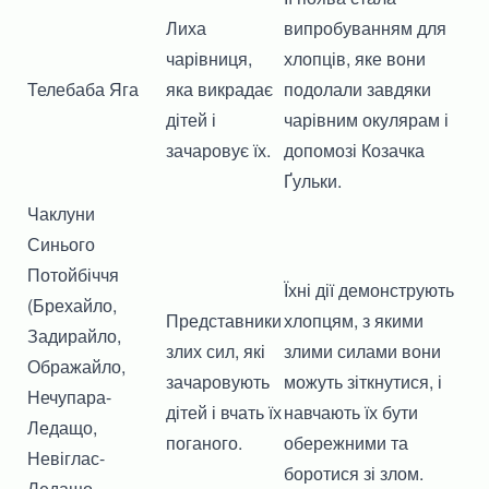
Лиха
випробуванням для
чарівниця,
хлопців, яке вони
Телебаба Яга
яка викрадає
подолали завдяки
дітей і
чарівним окулярам і
зачаровує їх.
допомозі Козачка
Ґульки.
Чаклуни
Синього
Потойбіччя
Їхні дії демонструють
(Брехайло,
Представники
хлопцям, з якими
Задирайло,
злих сил, які
злими силами вони
Ображайло,
зачаровують
можуть зіткнутися, і
Нечупара-
дітей і вчать їх
навчають їх бути
Ледащо,
поганого.
обережними та
Невіглас-
боротися зі злом.
Ледащо,