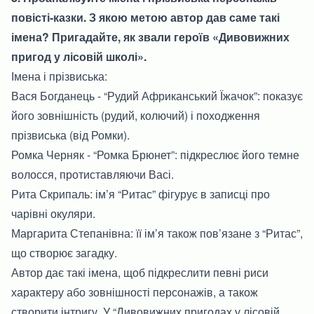
повісті-казки. З якою метою автор дав саме такі
імена? Пригадайте, як звали героїв «Дивовижних
пригод у лісовій школі».
Імена і прізвиська:
Вася Богданець - “Рудий Африканський Їжачок”: показує
його зовнішність (рудий, колючий) і походження
прізвиська (від Ромки).
Ромка Черняк - “Ромка Брюнет”: підкреслює його темне
волосся, протиставляючи Васі.
Рита Скрипаль: ім’я “Ритас” фігурує в записці про
чарівні окуляри.
Маргарита Степанівна: її ім’я також пов’язане з “Ритас”,
що створює загадку.
Автор дає такі імена, щоб підкреслити певні риси
характеру або зовнішності персонажів, а також
створити інтригу. У “Дивовижних пригодах у лісовій