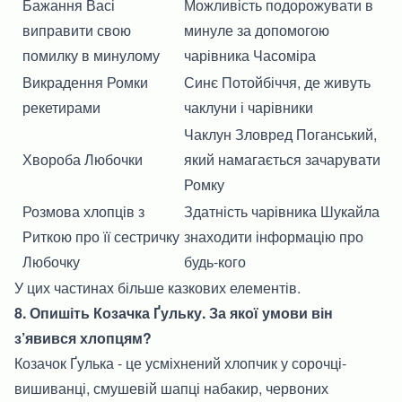
Бажання Васі
Можливість подорожувати в
виправити свою
минуле за допомогою
помилку в минулому
чарівника Часоміра
Викрадення Ромки
Синє Потойбіччя, де живуть
рекетирами
чаклуни і чарівники
Чаклун Зловред Поганський,
Хвороба Любочки
який намагається зачарувати
Ромку
Розмова хлопців з
Здатність чарівника Шукайла
Риткою про її сестричку
знаходити інформацію про
Любочку
будь-кого
У цих частинах більше казкових елементів.
8. Опишіть Козачка Ґульку. За якої умови він
з’явився хлопцям?
Козачок Ґулька - це усміхнений хлопчик у сорочці-
вишиванці, смушевій шапці набакир, червоних