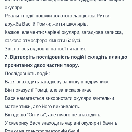
окуляри.
Реальні події: пошуки золотого ланцюжка Ритки;
дружба Васі й Ромки; життя школярів.
Казкові елементи: чарівні окуляри, загадкова записка,
казкова атмосфера кімнати бабусі.
Звісно, ось відповіді на твої питання:
7. Відтворіть послідовність подій і складіть план до
прочитаних двох частин твору.
Послідовність подій:
Вася знаходить загадкову записку в підручнику.
Він показує її Ромці, але записка зникає.
Вася намагається використати окуляри вчительки
математики, але його викривають.
Він іде до “Оптики”, але нічого не знаходить.
У скверику Вася знаходить чарівні окуляри і бачить
Ромку на трансформаторній будці.