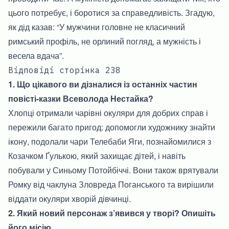
цього потребує, і боротися за справедливість. Згадую,
як дід казав: “У мужчини головне не класичний
римський профіль, не орлиний погляд, а мужність і
весела вдача”.
Відповіді сторінка 238
1. Що цікавого ви дізналися із останніх частин
повісті-казки Всеволода Нестайка?
Хлопці отримали чарівні окуляри для добрих справ і
пережили багато пригод: допомогли художнику знайти
ікону, подолали чари Телебаби Яги, познайомилися з
Козачком Ґулькою, який захищає дітей, і навіть
побували у Синьому Потойбіччі. Вони також врятували
Ромку від чаклуна Зловреда Поганського та вирішили
віддати окуляри хворій дівчинці.
2. Який новий персонаж з’явився у творі? Опишіть
його місію.