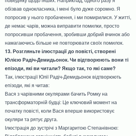
поведінку щодо інших. Наприклад, одного разу я
обізвав однокласника, і мені було дуже соромно. Я
попросив у нього пробачення, і ми помирилися. У житті,
де немає чарів, можна виправити помилки, просто
попросивши пробачення, зробивши добрий вчинок або
намагаючись більше не повторювати своїх помилок.
13. Розгляньте ілюстрації до повісті, створені
Юлією Радіч-Демидьонок. Чи відтворюють вони ті
епізоди, які ви читали? Якщо так, то які саме?
Так, ілюстрації Юлії Радіч-Демидьонок відтворюють
епізоди, які я читав:
Вася з чарівними окулярами бачить Ромку на
трансформаторній будці: Це ключовий момент на
початку повісті, коли Вася вперше використовує
окуляри та рятує друга.
Ілюстрація до зустрічі з Маргаритою Степанівною: