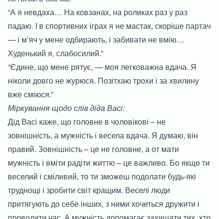
“А я невдаха… На ковзанах, на роликах раз у раз
падаю. І в спортивних іграх я не мастак, скоріше партач
— і м’яч у мене одбирають, і забивати не вмію…
Худенький я, слабосилий.”
“Єдине, що мене рятує, — моя легковажна вдача. Я
ніколи довго не журюся. Позітхаю трохи і за хвилину
вже сміюся.”
Міркування щодо слів діда Васі:
Дід Васі каже, що головне в чоловікові – не
зовнішність, а мужність і весела вдача. Я думаю, він
правий. Зовнішність – це не головне, а от мати
мужність і вміти радіти життю – це важливо. Бо якщо ти
веселий і сміливий, то ти зможеш подолати будь-які
труднощі і зробити світ кращим. Веселі люди
притягують до себе інших, з ними хочеться дружити і
проводити час. А мужність допомагає захищати тих, хто