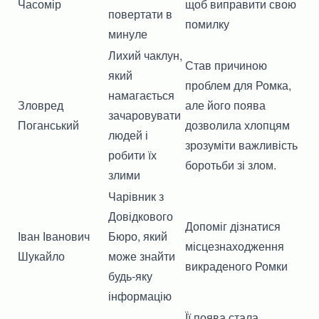
Часомір
щоб виправити свою
повертати в
помилку
минуле
Лихий чаклун,
Став причиною
який
проблем для Ромка,
намагається
Зловред
але його поява
зачаровувати
Поганський
дозволила хлопцям
людей і
зрозуміти важливість
робити їх
боротьби зі злом.
злими
Чарівник з
Довідкового
Допоміг дізнатися
Іван Іванович
Бюро, який
місцезнаходження
Шукайло
може знайти
викраденого Ромки
будь-яку
інформацію
Її поява стала