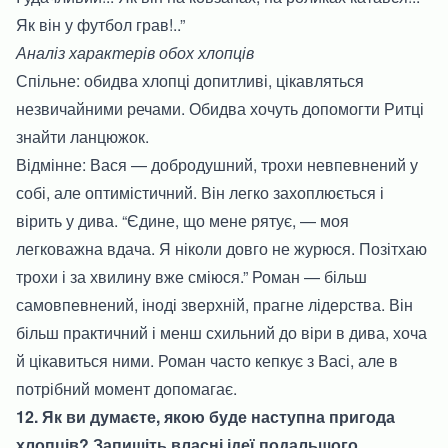
Як він у футбол грав!..”
Аналіз характерів обох хлопців
Спільне: обидва хлопці допитливі, цікавляться
незвичайними речами. Обидва хочуть допомогти Ритці
знайти ланцюжок.
Відмінне: Вася — добродушний, трохи невпевнений у
собі, але оптимістичний. Він легко захоплюється і
вірить у дива. “Єдине, що мене рятує, — моя
легковажна вдача. Я ніколи довго не журюся. Позітхаю
трохи і за хвилину вже сміюся.” Роман — більш
самовпевнений, іноді зверхній, прагне лідерства. Він
більш практичний і менш схильний до віри в дива, хоча
й цікавиться ними. Роман часто кепкує з Васі, але в
потрібний момент допомагає.
12. Як ви думаєте, якою буде наступна пригода
хлопців? Запишіть власні ідеї подальшого