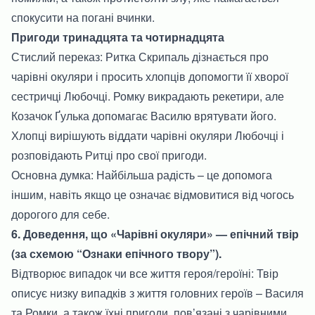
спокусити на погані вчинки.
Пригоди тринадцята та чотирнадцята
Стислий переказ: Ритка Скрипаль дізнається про
чарівні окуляри і просить хлопців допомогти її хворої
сестричці Любочці. Ромку викрадають рекетири, але
Козачок Ґулька допомагає Василю врятувати його.
Хлопці вирішують віддати чарівні окуляри Любочці і
розповідають Ритці про свої пригоди.
Основна думка: Найбільша радість – це допомога
іншим, навіть якщо це означає відмовитися від чогось
дорогого для себе.
6. Доведення, що «Чарівні окуляри» — епічний твір
(за схемою “Ознаки епічного твору”).
Відтворює випадок чи все життя героя/героїні: Твір
описує низку випадків з життя головних героїв – Василя
та Ромки, а також їхні пригоди, пов’язані з чарівними