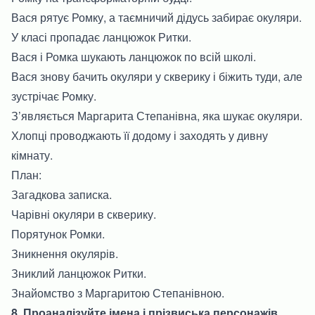
Вася рятує Ромку, а таємничий дідусь забирає окуляри.
У класі пропадає ланцюжок Ритки.
Вася і Ромка шукають ланцюжок по всій школі.
Вася знову бачить окуляри у скверику і біжить туди, але
зустрічає Ромку.
З’являється Маргарита Степанівна, яка шукає окуляри.
Хлопці проводжають її додому і заходять у дивну
кімнату.
План:
Загадкова записка.
Чарівні окуляри в скверику.
Порятунок Ромки.
Зникнення окулярів.
Зниклий ланцюжок Ритки.
Знайомство з Маргаритою Степанівною.
8. Проаналізуйте імена і прізвиська персонажів