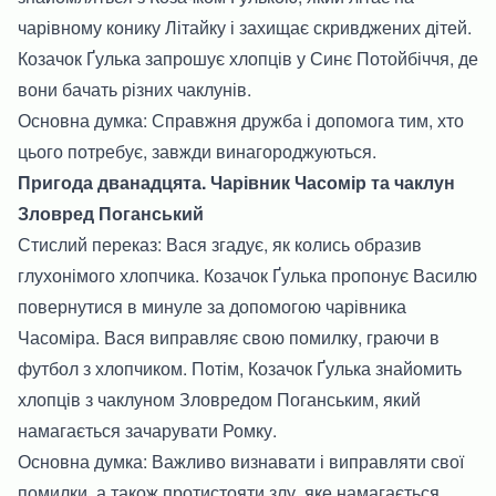
чарівному конику Літайку і захищає скривджених дітей.
Козачок Ґулька запрошує хлопців у Синє Потойбіччя, де
вони бачать різних чаклунів.
Основна думка: Справжня дружба і допомога тим, хто
цього потребує, завжди винагороджуються.
Пригода дванадцята. Чарівник Часомір та чаклун
Зловред Поганський
Стислий переказ: Вася згадує, як колись образив
глухонімого хлопчика. Козачок Ґулька пропонує Василю
повернутися в минуле за допомогою чарівника
Часоміра. Вася виправляє свою помилку, граючи в
футбол з хлопчиком. Потім, Козачок Ґулька знайомить
хлопців з чаклуном Зловредом Поганським, який
намагається зачарувати Ромку.
Основна думка: Важливо визнавати і виправляти свої
помилки, а також протистояти злу, яке намагається