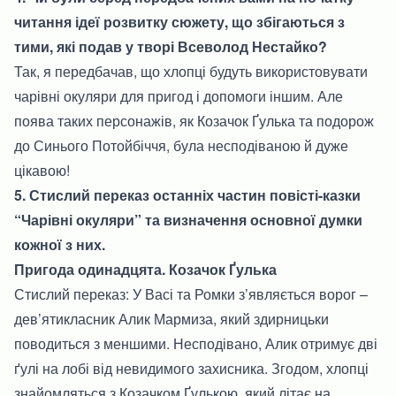
читання ідеї розвитку сюжету, що збігаються з
тими, які подав у творі Всеволод Нестайко?
Так, я передбачав, що хлопці будуть використовувати
чарівні окуляри для пригод і допомоги іншим. Але
поява таких персонажів, як Козачок Ґулька та подорож
до Синього Потойбіччя, була несподіваною й дуже
цікавою!
5. Стислий переказ останніх частин повісті-казки
“Чарівні окуляри” та визначення основної думки
кожної з них.
Пригода одинадцята. Козачок Ґулька
Стислий переказ: У Васі та Ромки з’являється ворог –
дев’ятикласник Алик Мармиза, який здирницьки
поводиться з меншими. Несподівано, Алик отримує дві
ґулі на лобі від невидимого захисника. Згодом, хлопці
знайомляться з Козачком Ґулькою, який літає на