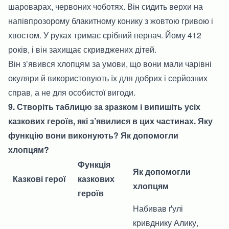
шароварах, червоних чоботях. Він сидить верхи на
напівпрозорому блакитному конику з жовтою гривою і
хвостом. У руках тримає срібний пернач. Йому 412
років, і він захищає скривджених дітей.
Він з’явився хлопцям за умови, що вони мали чарівні
окуляри й використовують їх для добрих і серйозних
справ, а не для особистої вигоди.
9. Створіть таблицю за зразком і випишіть усіх
казкових героїв, які з’явилися в цих частинах. Яку
функцію вони виконують? Як допомогли
хлопцям?
Функція
Як допомогли
Казкові герої
казкових
хлопцям
героїв
Набивав ґулі
кривднику Алику,