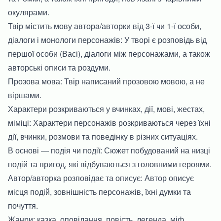
окулярами.
Твір містить мову автора/авторки від 3-ї чи 1-ї особи,
діалоги і монологи персонажів: У творі є розповідь від
першої особи (Васі), діалоги між персонажами, а також
авторські описи та роздуми.
Прозова мова: Твір написаний прозовою мовою, а не
віршами.
Характери розкриваються у вчинках, дії, мові, жестах,
міміці: Характери персонажів розкриваються через їхні
дії, вчинки, розмови та поведінку в різних ситуаціях.
В основі — подія чи події: Сюжет побудований на низці
подій та пригод, які відбуваються з головними героями.
Автор/авторка розповідає та описує: Автор описує
місця подій, зовнішність персонажів, їхні думки та
почуття.
Жанри: казка, оповідання, повість, легенда, міф,