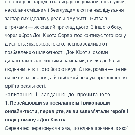
він створює пародію на лицарські романи, показуючи,
наскільки смішним і безглуздим є сліпе наслідування
застарілих ідеалів у реальному житті. Битва з
вітряками — яскравий приклад цього. З іншого боку,
через образ Дон Кіхота Сервантес критикує тогочасну
дійсність, яка є жорстокою, несправедливою і
позбавленою шляхетності. Дон Кіхот зі своїми
дивацтвами, але чистими намірами, виглядає більш
людяним, ніж ті, хто його оточує. Отже, роман — це не
лише висміювання, а й глибокий роздум про зіткнення
мрії та реальності.
Запитання і завдання до прочитаного
1. Перейшовши за посиланням і виконавши
онлайн-тести, перевірте, як ви запам’ятали героїв і
події роману «Дон Кіхот».
Сервантес переконує читача, що єдина причина, з якої