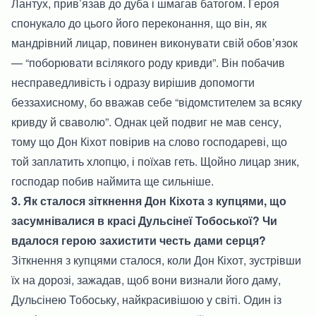
Лантух, прив’язав до дуба і шмагав батогом. Героя
спонукало до цього його переконання, що він, як
мандрівний лицар, повинен виконувати свій обов’язок
— “поборювати всілякого роду кривди”. Він побачив
несправедливість і одразу вирішив допомогти
беззахисному, бо вважав себе “відомстителем за всяку
кривду й сваволю”. Однак цей подвиг не мав сенсу,
тому що Дон Кіхот повірив на слово господареві, що
той заплатить хлопцю, і поїхав геть. Щойно лицар зник,
господар побив наймита ще сильніше.
3. Як сталося зіткнення Дон Кіхота з купцями, що
засумнівалися в красі Дульсінеї Тобоської? Чи
вдалося герою захистити честь дами серця?
Зіткнення з купцями сталося, коли Дон Кіхот, зустрівши
їх на дорозі, зажадав, щоб вони визнали його даму,
Дульсінею Тобоську, найкрасивішою у світі. Один із