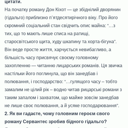
цитати.
На початку роману Дон Кіхот — це збіднілий дворянин
(гідальго) приблизно п’ятдесятирічного віку. Про його
скромний соціальний стан свідчить опис майна: “…з
тих, що то мають лише списа на ратищі,
старосвітського щита, худу шкапину та хорта-бігуна”.
Він веде просте життя, харчується невибагливо, а
більшість часу присвячує своєму головному
захопленню — читанню лицарських романів. Ця звичка
настільки його поглинула, що він занедбав і
полювання, і господарство: “…гулящого часу – тобто
замалим не цілий рік – водно читав рицарські романи з
таким запалом і захватом, що майже зовсім занедбав
не лише своє полювання, а й усяке господарювання”.
2. Як ви гадаєте, чому головним героєм свого
роману Сервантес зробив бідного гідальго?