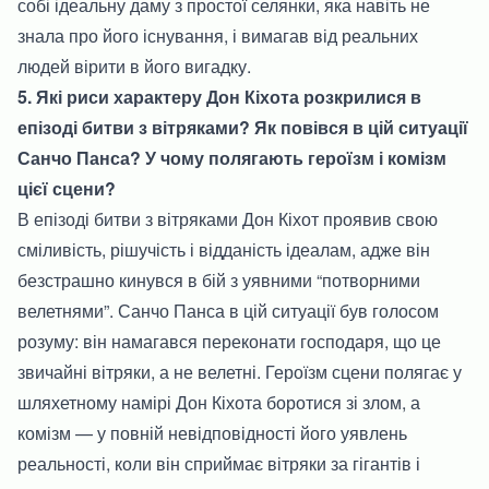
собі ідеальну даму з простої селянки, яка навіть не
знала про його існування, і вимагав від реальних
людей вірити в його вигадку.
5. Які риси характеру Дон Кіхота розкрилися в
епізоді битви з вітряками? Як повівся в цій ситуації
Санчо Панса? У чому полягають героїзм і комізм
цієї сцени?
В епізоді битви з вітряками Дон Кіхот проявив свою
сміливість, рішучість і відданість ідеалам, адже він
безстрашно кинувся в бій з уявними “потворними
велетнями”. Санчо Панса в цій ситуації був голосом
розуму: він намагався переконати господаря, що це
звичайні вітряки, а не велетні. Героїзм сцени полягає у
шляхетному намірі Дон Кіхота боротися зі злом, а
комізм — у повній невідповідності його уявлень
реальності, коли він сприймає вітряки за гігантів і