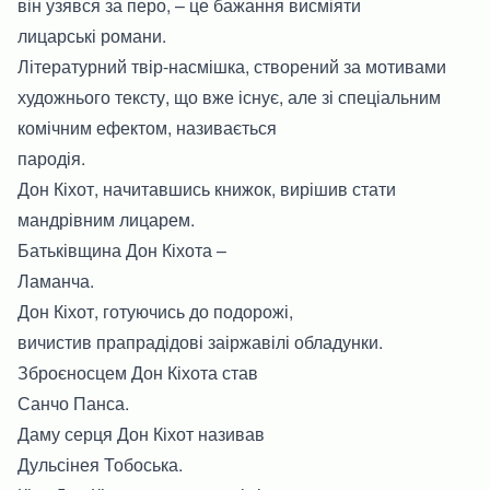
він узявся за перо, – це бажання висміяти
лицарські романи.
Літературний твір-насмішка, створений за мотивами
художнього тексту, що вже існує, але зі спеціальним
комічним ефектом, називається
пародія.
Дон Кіхот, начитавшись книжок, вирішив стати
мандрівним лицарем.
Батьківщина Дон Кіхота –
Ламанча.
Дон Кіхот, готуючись до подорожі,
вичистив прапрадідові заіржавілі обладунки.
Зброєносцем Дон Кіхота став
Санчо Панса.
Даму серця Дон Кіхот називав
Дульсінея Тобоська.