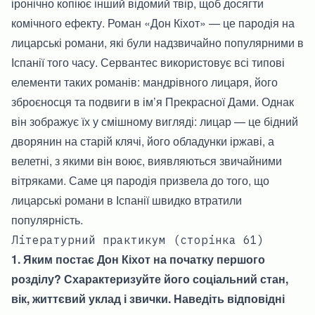
іронічно копіює інший відомий твір, щоб досягти
комічного ефекту. Роман «Дон Кіхот» — це пародія на
лицарські романи, які були надзвичайно популярними в
Іспанії того часу. Сервантес використовує всі типові
елементи таких романів: мандрівного лицаря, його
зброєносця та подвиги в ім’я Прекрасної Дами. Однак
він зображує їх у смішному вигляді: лицар — це бідний
дворянин на старій клячі, його обладунки іржаві, а
велетні, з якими він воює, виявляються звичайними
вітряками. Саме ця пародія призвела до того, що
лицарські романи в Іспанії швидко втратили
популярність.
Літературний практикум (сторінка 61)
1. Яким постає Дон Кіхот на початку першого
розділу? Схарактеризуйте його соціальний стан,
вік, життєвий уклад і звички. Наведіть відповідні