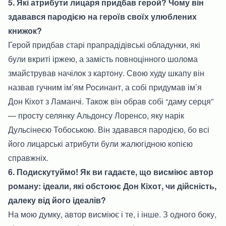
5. Які атрибути лицаря придбав герой? Чому він
здавався пародією на героїв своїх улюблених
книжок?
Герой придбав старі прапрадідівські обладунки, які
були вкриті іржею, а замість повноцінного шолома
змайстрував начілок з картону. Свою худу шкапу він
назвав гучним ім’ям Росинант, а собі придумав ім’я
Дон Кіхот з Ламанчі. Також він обрав собі “даму серця”
— просту селянку Альдонсу Лоренсо, яку нарік
Дульсінеєю Тобоською. Він здавався пародією, бо всі
його лицарські атрибути були жалюгідною копією
справжніх.
6. Подискутуймо! Як ви гадаєте, що висміює автор
роману: ідеали, які обстоює Дон Кіхот, чи дійсність,
далеку від його ідеалів?
На мою думку, автор висміює і те, і інше. З одного боку,