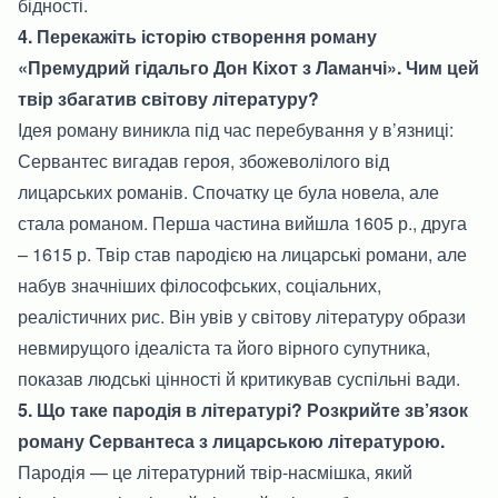
бідності.
4. Перекажіть історію створення роману
«Премудрий гідальго Дон Кіхот з Ламанчі». Чим цей
твір збагатив світову літературу?
Ідея роману виникла під час перебування у в’язниці:
Сервантес вигадав героя, збожеволілого від
лицарських романів. Спочатку це була новела, але
стала романом. Перша частина вийшла 1605 р., друга
– 1615 р. Твір став пародією на лицарські романи, але
набув значніших філософських, соціальних,
реалістичних рис. Він увів у світову літературу образи
невмирущого ідеаліста та його вірного супутника,
показав людські цінності й критикував суспільні вади.
5. Що таке пародія в літературі? Розкрийте зв’язок
роману Сервантеса з лицарською літературою.
Пародія — це літературний твір-насмішка, який