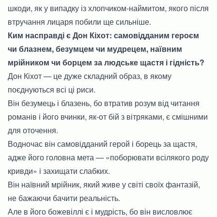
шкоди, як у випадку із хлопчиком-наймитом, якого після
втручання лицаря побили ще сильніше.
Ким насправді є Дон Кіхот: самовідданим героєм
чи блазнем, безумцем чи мудрецем, наївним
мрійником чи борцем за людське щастя і гідність?
Дон Кіхот — це дуже складний образ, в якому
поєднуються всі ці риси.
Він безумець і блазень, бо втратив розум від читання
романів і його вчинки, як-от бій з вітряками, є смішними
для оточення.
Водночас він самовідданий герой і борець за щастя,
адже його головна мета — «поборювати всілякого роду
кривди» і захищати слабких.
Він наївний мрійник, який живе у світі своїх фантазій,
не бажаючи бачити реальність.
Але в його божевіллі є і мудрість, бо він висловлює