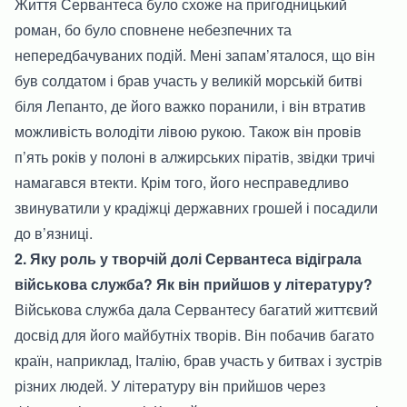
Життя Сервантеса було схоже на пригодницький
роман, бо було сповнене небезпечних та
непередбачуваних подій. Мені запам’яталося, що він
був солдатом і брав участь у великій морській битві
біля Лепанто, де його важко поранили, і він втратив
можливість володіти лівою рукою. Також він провів
п’ять років у полоні в алжирських піратів, звідки тричі
намагався втекти. Крім того, його несправедливо
звинуватили у крадіжці державних грошей і посадили
до в’язниці.
2. Яку роль у творчій долі Сервантеса відіграла
військова служба? Як він прийшов у літературу?
Військова служба дала Сервантесу багатий життєвий
досвід для його майбутніх творів. Він побачив багато
країн, наприклад, Італію, брав участь у битвах і зустрів
різних людей. У літературу він прийшов через