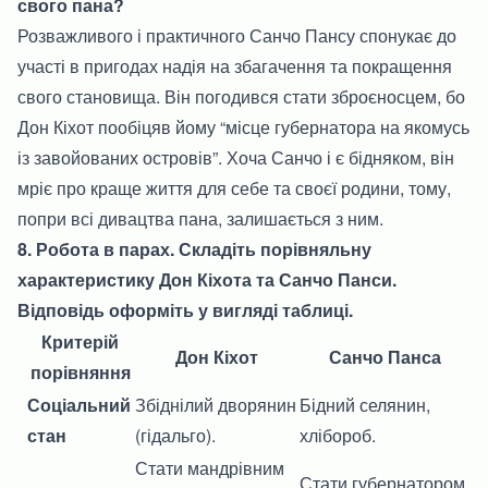
свого пана?
Розважливого і практичного Санчо Пансу спонукає до
участі в пригодах надія на збагачення та покращення
свого становища. Він погодився стати зброєносцем, бо
Дон Кіхот пообіцяв йому “місце губернатора на якомусь
із завойованих островів”. Хоча Санчо і є бідняком, він
мріє про краще життя для себе та своєї родини, тому,
попри всі дивацтва пана, залишається з ним.
8. Робота в парах. Складіть порівняльну
характеристику Дон Кіхота та Санчо Панси.
Відповідь оформіть у вигляді таблиці.
Критерій
Дон Кіхот
Санчо Панса
порівняння
Соціальний
Збіднілий дворянин
Бідний селянин,
стан
(гідальго).
хлібороб.
Стати мандрівним
Стати губернатором