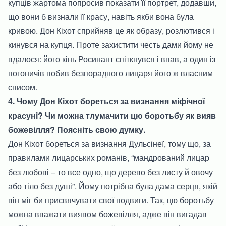
купців жартома попросив показати її портрет, додавши,
що вони б визнали її красу, навіть якби вона була
кривою. Дон Кіхот сприйняв це як образу, розлютився і
кинувся на купця. Проте захистити честь дами йому не
вдалося: його кінь Росинант спіткнувся і впав, а один із
погоничів побив безпорадного лицаря його ж власним
списом.
4. Чому Дон Кіхот бореться за визнання міфічної
красуні? Чи можна тлумачити цю боротьбу як вияв
божевілля? Поясніть свою думку.
Дон Кіхот бореться за визнання Дульсінеї, тому що, за
правилами лицарських романів, “мандрований лицар
без любові – то все одно, що дерево без листу й овочу
або тіло без душі”. Йому потрібна була дама серця, якій
він міг би присвячувати свої подвиги. Так, цю боротьбу
можна вважати виявом божевілля, адже він вигадав