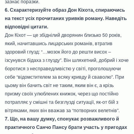
зазнає поразки.
6. Схарактеризуйте образ Дон Кіхота, спираючись
на текст усіх прочитаних уривків роману. Наведіть
відповідні цитати.
Дон Кіхот — це збіднілий дворянин близько 50 років,
який, начитавшись лицарських романів, втратив
здоровий глузд: “…мозок його до решти висох –
ізсунувся бідаха з глузду”. Він шляхетний, добрий і хоче
боротися з несправедливістю у світі, проголошуючи
себе “відомстителем за всяку кривду й сваволю”. При
цьому він бачить світ не таким, яким він є, а крізь
призму своїх улюблених книжок, через що постійно
потрапляє у смішні та безглузді ситуації, як-от бій з
вітряками, яких він вважав за “потворних велетнів”.
7. Що, на вашу думку, спонукає розважливого й
практичного Санчо Пансу брати участь у пригодах