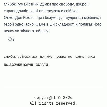
глибокі гуманістичні думки про свободу, добро і
справедливість, які випереджали свій час.
Отже, Дон Кіхот — це і безумець, і мудрець, і мрійник, і
герой одночасно. Саме в цій складності й полягає його
велич як “вічного” образу.
🤍
2
зарубіжна література
дон кіхот
сервантес
санчо панса
лицарський роман
пародія
Copyright © 2026
All rights reserved.