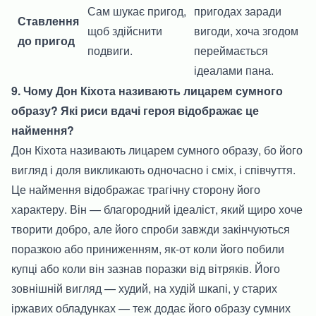
Сам шукає пригод,
пригодах заради
Ставлення
щоб здійснити
вигоди, хоча згодом
до пригод
подвиги.
переймається
ідеалами пана.
9. Чому Дон Кіхота називають лицарем сумного
образу? Які риси вдачі героя відображає це
наймення?
Дон Кіхота називають лицарем сумного образу, бо його
вигляд і доля викликають одночасно і сміх, і співчуття.
Це наймення відображає трагічну сторону його
характеру. Він — благородний ідеаліст, який щиро хоче
творити добро, але його спроби завжди закінчуються
поразкою або приниженням, як-от коли його побили
купці або коли він зазнав поразки від вітряків. Його
зовнішній вигляд — худий, на худій шкапі, у старих
іржавих обладунках — теж додає його образу сумних