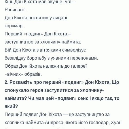
Кінь Дон Кіхота мав звучне ім’я –
Росинант.
Дон Кіхота посвятив у лицарі
корчмар.
Перший «подвиг» Дон Кіхота –
заступництво за хлопчину-наймита.
Бій Дон Кіхота з вітряками символізує
безплідну боротьбу з уявними перепонами.
Образ Дон Кіхота належить до галереї
«вічних» образів.
2. Розкажіть про перший «подвиг» Дон Кіхота. Що
спонукало героя заступитися за хлопчину-
наймита? Чи мав цей «подвиг» сенс і якщо так, то
який?
Перший подвиг Дон Кіхота — це заступництво за
хлопчика-наймита Андреса, якого його господар, Хуан