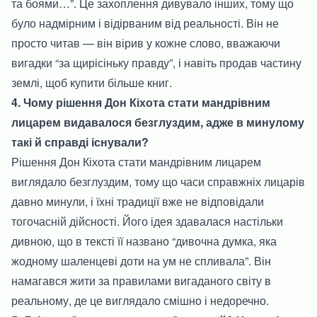
та боями…”. Це захоплення дивувало інших, тому що
було надмірним і відірваним від реальності. Він не
просто читав — він вірив у кожне слово, вважаючи
вигадки “за щирісіньку правду”, і навіть продав частину
землі, щоб купити більше книг.
4. Чому рішення Дон Кіхота стати мандрівним
лицарем видавалося безглуздим, адже в минулому
такі й справді існували?
Рішення Дон Кіхота стати мандрівним лицарем
виглядало безглуздим, тому що часи справжніх лицарів
давно минули, і їхні традиції вже не відповідали
тогочасній дійсності. Його ідея здавалася настільки
дивною, що в тексті її названо “дивочна думка, яка
жодному шаленцеві доти на ум не спливала”. Він
намагався жити за правилами вигаданого світу в
реальному, де це виглядало смішно і недоречно.