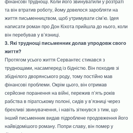
фінансові труднощі. Коли його звинуватили у розтраті
та він втратив роботу, йому довелося заробляти на
життя письменництвом, щоб утримувати сім’ю. Ідея
написати роман про Дон Кіхота прийшла до нього, коли
він перебував у в’язниці.
3. Які труднощі письменник долав упродовж свого
життя?
Протягом усього життя Сервантес стикався з
труднощами, насамперед із бідністю. Він походив зі
збіднілого дворянського роду, тому постійно мав
фінансові проблеми. Окрім цього, він отримав
серйозне поранення на війні, пережив п’ять років
рабства в піратському полоні, сидів у в’язниці через
брехливі звинувачення, і навіть зіткнувся з тим, що
інший письменник видав підроблене продовження його
найвідомішого роману. Попри славу, він помер у