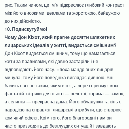
рис. Таким чином, це ім’я підкреслює глибокий контраст
між його високими ідеалами та жорстокою, байдужою
до них дійсністю.
10. Подискутуймо!
Чому Дон Кіхот, який прагне досягти шляхетних
лицарських ідеалів у житті, видається смішним?
Дон Кіхот видається смішним, тому що намагається
жити за правилами, які давно застаріли і не
відповідають його часу. Епоха мандрівних лицарів
минула, тому його поведінка виглядає дивною. Він
бачить світ не таким, яким він є, а через призму своїх
фантазій: вітряки для нього — велетні, корчма — замок,
а селянка — прекрасна дама. Його обладунки та кінь є
пародією на справжні лицарські атрибути, що створює
комічний ефект. Крім того, його благородні наміри
часто призводять до безглуздих ситуацій і завдають