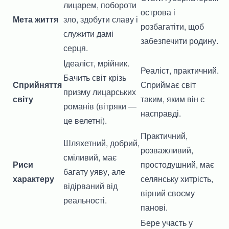
лицарем, побороти
острова і
Мета життя
зло, здобути славу і
розбагатіти, щоб
служити дамі
забезпечити родину.
серця.
Ідеаліст, мрійник.
Реаліст, практичний.
Бачить світ крізь
Сприйняття
Сприймає світ
призму лицарських
світу
таким, яким він є
романів (вітряки —
насправді.
це велетні).
Практичний,
Шляхетний, добрий,
розважливий,
сміливий, має
Риси
простодушний, має
багату уяву, але
характеру
селянську хитрість,
відірваний від
вірний своєму
реальності.
панові.
Бере участь у