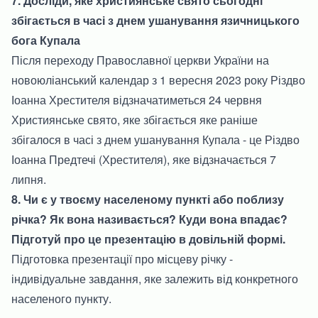
7. Досліди, яке християнське свято сьогодні
збігається в часі з днем ушанування язичницького
бога Купала
Після переходу Православної церкви України на
новоюліанський календар з 1 вересня 2023 року Різдво
Іоанна Хрестителя відзначатиметься 24 червня
Християнське свято, яке збігається яке раніше
збігалося в часі з днем ушанування Купала - це Різдво
Іоанна Предтечі (Хрестителя), яке відзначається 7
липня.
8. Чи є у твоєму населеному пункті або поблизу
річка? Як вона називається? Куди вона впадає?
Підготуй про це презентацію в довільній формі.
Підготовка презентації про місцеву річку -
індивідуальне завдання, яке залежить від конкретного
населеного пункту.