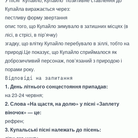
У пісні “Купайло, Купайло” позитивне ставлення до
Купайла виражається через:
пестливу форму звертання
опис того, що Купайло зимувало в затишних місцях (в
лісі, в стрісі, в пір’ячку)
згадку, що влітку Купайло перебувало в зіллі, тобто на
природі.Це показує, що Купайло сприймалося як
доброзичливий персонаж, пов’язаний з природою і
порами року.
Відповіді на запитання
1. День літнього сонцестояння припадав:
на 23-24 червня;
2. Слова «На щастя, на долю» у пісні «Заплету
віночок» — це:
рефрен;
3. Купальські пісні належать до пісень: