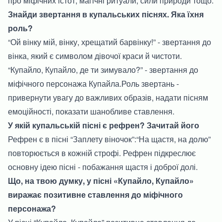
про міфічних істот, магічні ритуали, сили природи тощо.
Знайди звертання в купальських піснях. Яка їхня
роль?
“Ой вінку мій, вінку, хрещатий барвінку!” - звертання до
вінка, який є символом дівочої краси й чистоти.
“Купайло, Купайло, де ти зимувало?” - звертання до
міфічного персонажа Купайла.Роль звертань -
привернути увагу до важливих образів, надати пісням
емоційності, показати шанобливе ставлення.
У якій купальській пісні є рефрен? Зачитай його
Рефрен є в пісні “Заплету віночок”:“На щастя, на долю”
повторюється в кожній строфі. Рефрен підкреслює
основну ідею пісні - побажання щастя і доброї долі.
Що, на твою думку, у пісні «Купайло, Купайло»
виражає позитивне ставлення до міфічного
персонажа?