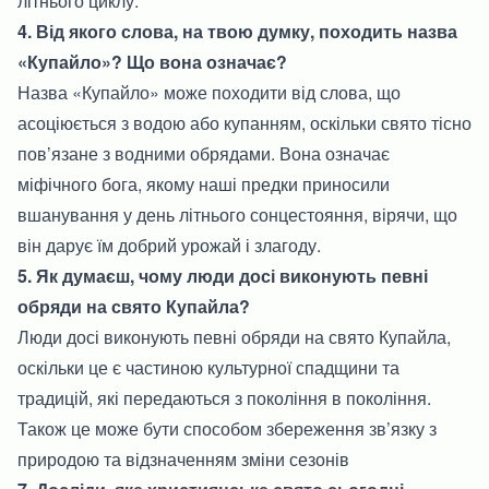
літнього циклу.
4. Від якого слова, на твою думку, походить назва
«Купайло»? Що вона означає?
Назва «Купайло» може походити від слова, що
асоціюється з водою або купанням, оскільки свято тісно
пов’язане з водними обрядами. Вона означає
міфічного бога, якому наші предки приносили
вшанування у день літнього сонцестояння, вірячи, що
він дарує їм добрий урожай і злагоду.
5. Як думаєш, чому люди досі виконують певні
обряди на свято Купайла?
Люди досі виконують певні обряди на свято Купайла,
оскільки це є частиною культурної спадщини та
традицій, які передаються з покоління в покоління.
Також це може бути способом збереження зв’язку з
природою та відзначенням зміни сезонів