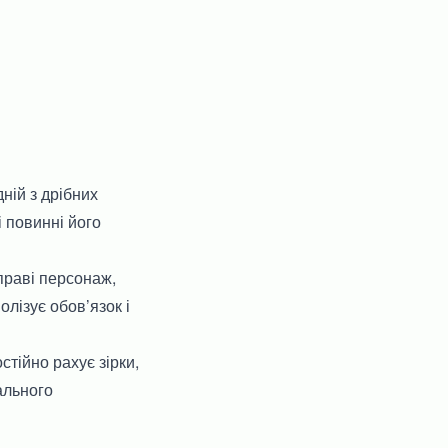
ній з дрібних
 повинні його
справі персонаж,
олізує обов’язок і
стійно рахує зірки,
ального