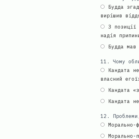
Будда зга
вирішив відд
З позиції
надія припин
Будда мав
11
.
Чому обл
Кандата н
власний егої
Кандата «
Кандата н
12
.
Проблеми
Морально-
Морально-