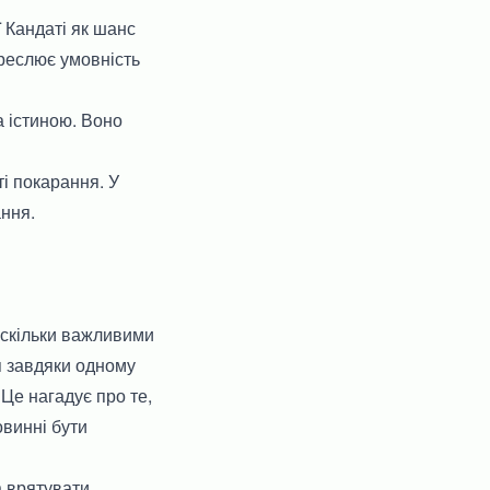
 Кандаті як шанс
креслює умовність
 істиною. Воно
і покарання. У
ання.
аскільки важливими
я завдяки одному
 Це нагадує про те,
винні бути
а врятувати