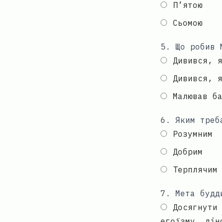
П’ятою
Сьомою
5
.
Що робив 
Дивився, 
Дивився, 
Малював б
6
.
Яким треб
Розумним
Добрим
Терплячим
7
.
Мета будд
Досягнути
егоїзму, лін