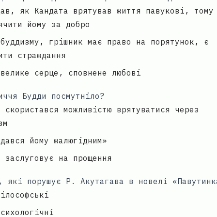
дав, як Кандата врятував життя павукові, тому
ячити йому за добро
 буддизму, грішник має право на порятунок, є
ити страждання
 велике серце, сповнене любові
иччя Будди посмутніло?
е скористався можливістю врятуватися через
зм
здався йому жалюгідним»
е заслуговує на прощення
, які порушує Р. Акутагава в новелі «Павутинк
філософські
психологічні