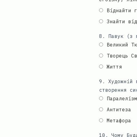
Віднайти 
Знайти ві
8
.
Павук (з 
Великий Т
Творець С
Життя
9
.
Художній 
створення си
Паралеліз
Антитеза
Метафора
10
.
Чому Буд