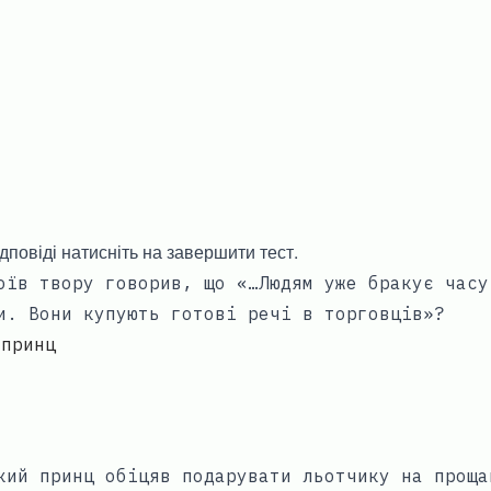
дповіді натисніть на завершити тест.
оїв твору говорив, що «…Людям уже бракує часу
и. Вони купують готові речі в торговців»?
 принц
кий принц обіцяв подарувати льотчику на проща