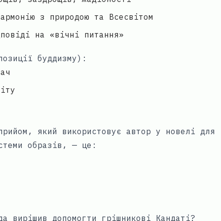
гармонію з природою та Всесвітом
дповіді на «вічні питання»
позиції буддизму):
кач
віту
прийом, який використовує автор у новелі для
стеми образів, — це:
м
да вирішив допомогти грішникові Кандаті?