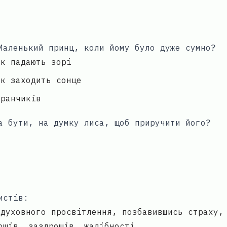
Маленький принц, коли йому було дуже сумно?
як падають зорі
як заходить сонце
аранчиків
а бути, на думку лиса, щоб приручити його?
истів:
 духовного просвітлення, позбавившись страху,
ощів, заздрощів, жадібності