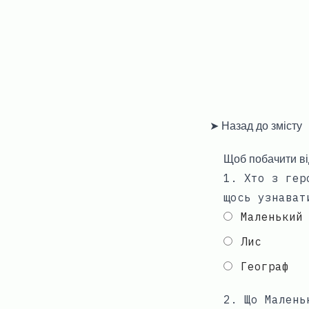
➤ Назад до змісту
Щоб побачити ві
1
.
Хто з гер
щось узнават
Маленький
Лис
Географ
2
.
Що Малень