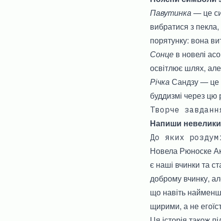
Павутинка
— це си
вибратися з пекла,
порятунку: вона ви
Сонце
в новелі асо
освітлює шлях, але
Річка
Сандзу — це м
буддизмі через цю 
Творче завданн
Напиши невеликий
До яких роздум
Новела Рюноске Ак
є наші вчинки та с
доброму вчинку, ал
що навіть найменші
щирими, а не егоїс
Ця історія також п