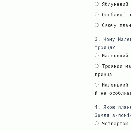
Яблуневий
Особливі 
Сяючу пла
3
.
Чому Мале
троянд?
Маленький
Троянди м
принца
Маленький
й не особлив
4
.
Якою план
Земля з-помі
Четвертою