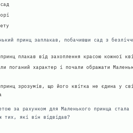
 сад
зорі
нету
нький принц заплакав, побачивши сад з безлічч
 принц плакав від захоплення красою кожної кв
али поганий характер і почали ображати Малень
 принц зрозумів, що його квітка не єдина у св
а
етою за рахунком для Маленького принца стала
ж тих, які він відвідав?