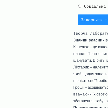
Соціальні
Завершити т
Творча лаборат
Знайди власників
Капелюх – це капел
планет. Прагне вик
шанувати. Вірить, 
Ліхтарик – належит
який щодня запалює 
вірність своїй робот
Гроші – асоціюються
вважаючи їх своєю 
збагачення, забуваю
Поясни символи з