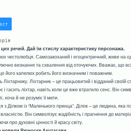
ест
орія
 цих речей. Дай їм стислу характеристику персонажа.
юх честолюбця. Самозакоханий і егоцентричний, живе на од
лючно визнання та схвалення від оточуючих. Вважає, що всі
що його капелюх робить його визначним і поважним.
ь Ліхтарнику. Ліхтарник – це працьовитий і відданий своїй 
і гасить ліхтар, навіть коли це вже втратило сенс. Він симв
і, хоча й не розуміє її мети.
 з Ділком із “Маленького принца”. Ділок – це людина, яка по
власністю. Він символізує жадібність і прагнення до матері
чи про духовні цінності й красу світу.
 новели Рюноске Акутагави.