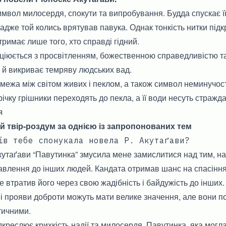
мвол милосердя, спокути та випробування. Будда спускає її
 адже той колись врятував павука. Однак тонкість нитки під
тримає лише того, хто справді гідний.
ціюється з просвітленням, божественною справедливістю та
 й викриває темряву людських вад.
ежа між світом живих і пеклом, а також символ неминучост
річку грішники переходять до пекла, а її води несуть стражд
я
 твір-роздум за однією із запропонованих тем
ів тебе спонукала новела Р. Акутаґави?
утаґави “Павутинка” змусила мене замислитися над тим, н
тавлення до інших людей. Кандата отримав шанс на спасінн
е втратив його через свою жадібність і байдужість до інших.
 прояви доброти можуть мати велике значення, але вони по
тичними.
ідкреслює крихкість надії та милосердя. Павутинка, яка могл