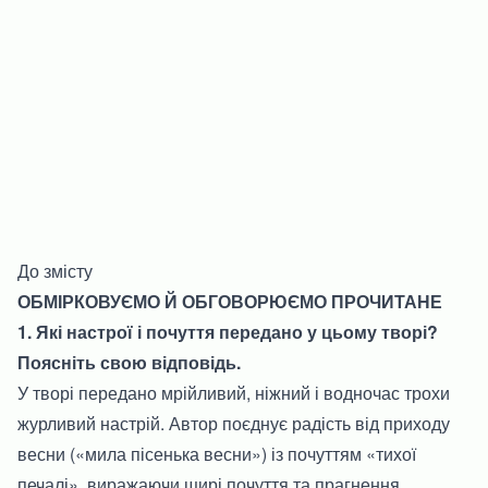
До змісту
ОБМІРКОВУЄМО Й ОБГОВОРЮЄМО ПРОЧИТАНЕ
1. Які настрої і почуття передано у цьому творі?
Поясніть свою відповідь.
У творі передано мрійливий, ніжний і водночас трохи
журливий настрій. Автор поєднує радість від приходу
весни («мила пісенька весни») із почуттям «тихої
печалі», виражаючи щирі почуття та прагнення