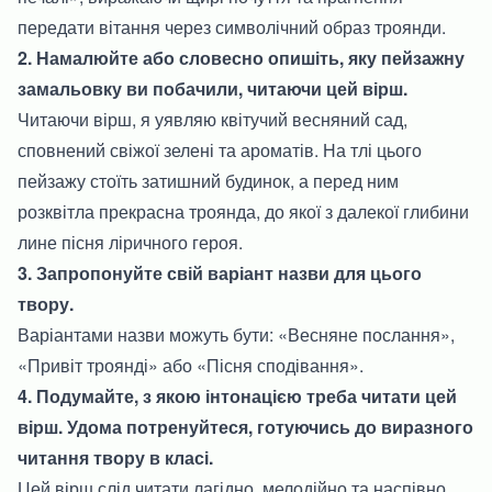
передати вітання через символічний образ троянди.
2. Намалюйте або словесно опишіть, яку пейзажну
замальовку ви побачили, читаючи цей вірш.
Читаючи вірш, я уявляю квітучий весняний сад,
сповнений свіжої зелені та ароматів. На тлі цього
пейзажу стоїть затишний будинок, а перед ним
розквітла прекрасна троянда, до якої з далекої глибини
лине пісня ліричного героя.
3. Запропонуйте свій варіант назви для цього
твору.
Варіантами назви можуть бути: «Весняне послання»,
«Привіт троянді» або «Пісня сподівання».
4. Подумайте, з якою інтонацією треба читати цей
вірш. Удома потренуйтеся, готуючись до виразного
читання твору в класі.
Цей вірш слід читати лагідно, мелодійно та наспівно,