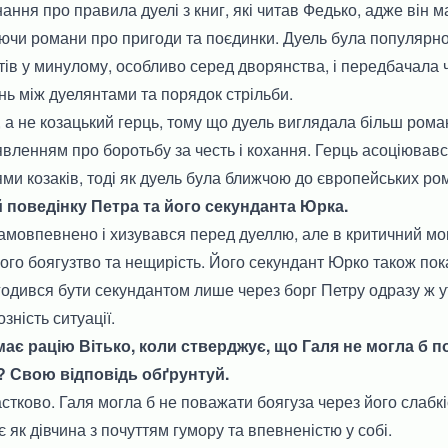
ання про правила дуелі з книг, які читав Федько, адже він м
аючи романи про пригоди та поєдинки. Дуель була популяр
ів у минулому, особливо серед дворянства, і передбачала ч
ань між дуелянтами та порядок стрільби.
, а не козацький герць, тому що дуель виглядала більш рома
явленням про боротьбу за честь і кохання. Герць асоціював
и козаків, тоді як дуель була ближчою до європейських ро
й поведінку Петра та його секунданта Юрка.
амовпевнено і хизувався перед дуеллю, але в критичний мо
 його боягузтво та нещирість. Його секундант Юрко також пок
одився бути секундантом лише через борг Петру одразу ж утік
зність ситуації.
 має рацію Вітько, коли стверджує, що Галя не могла б п
о? Свою відповідь обґрунтуй.
стково. Галя могла б не поважати боягуза через його слабкіс
 як дівчина з почуттям гумору та впевненістю у собі.