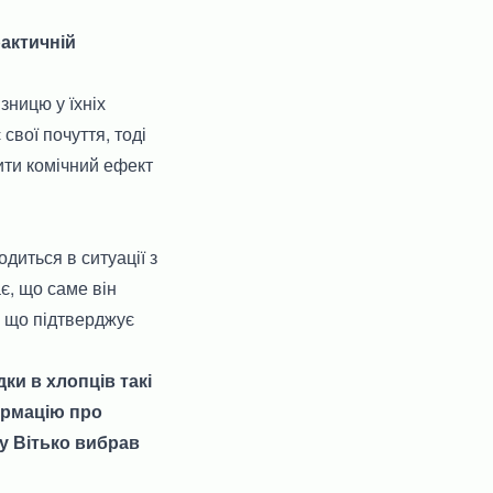
рактичній
зницю у їхніх
 свої почуття, тоді
ити комічний ефект
диться в ситуації з
є, що саме він
і, що підтверджує
ки в хлопців такі
ормацію про
у Вітько вибрав