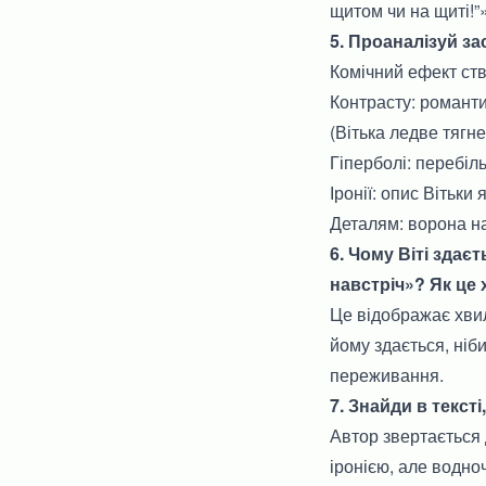
щитом чи на щиті!”»
5. Проаналізуй за
Комічний ефект ст
Контрасту: романти
(Вітька ледве тягне
Гіперболі: перебіл
Іронії: опис Вітьки
Деталям: ворона на
6. Чому Віті здає
навстріч»? Як це 
Це відображає хвил
йому здається, ніб
переживання.
7. Знайди в текст
Автор звертається д
іронією, але водно