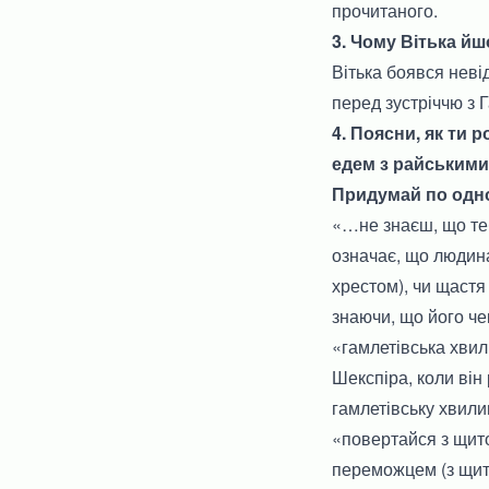
прочитаного.
3. Чому Вітька йш
Вітька боявся неві
перед зустріччю з
4. Поясни, як ти 
едем з райськими
Придумай по одн
«…не знаєш, що теб
означає, що людина
хрестом), чи щастя
знаючи, що його че
«гамлетівська хвил
Шекспіра, коли він
гамлетівську хвили
«повертайся з щито
переможцем (з щито