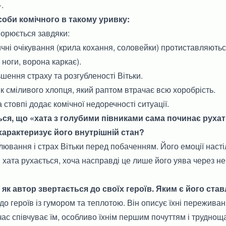
.
соби комічного в такому уривку:
ворюється завдяки:
чні очікування (крила кохання, соловейки) протиставляютьс
 ноги, ворона каркає).
ьшення страху та розгубленості Вітьки.
 як сміливого хлопця, який раптом втрачає всю хоробрість.
 стовпі додає комічної недоречності ситуації.
ться, що «хата з голубими півниками сама починає руха
характеризує його внутрішній стан?
ювання і страх Вітьки перед побаченням. Його емоції насті
и хата рухається, хоча насправді це лише його уява через не
і, як автор звертається до своїх героїв. Яким є його ста
о героїв із гумором та теплотою. Він описує їхні переживанн
час співчуває їм, особливо їхнім першим почуттям і труднощ