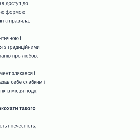
ав доступ до
ною формою
іткі правила:
нтичною і
ся з традиційними
манів про любов.
мент злякався і
азав себе слабким і
 із місця події,
окохати такого
ть і нечесність,