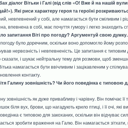
ах діалог Вітьки і Галі (від слів «О! Вже й на нашій вул
ідай!»). Які риси характеру героя та героїні розкривают
вий, невпевнений у собі, але намагається бути сміливим і р
на, впевнена в собі, має почуття гумору і легко знаходить с
уло запитання Віті про погоду? Аргументуй свою думку.
 погоду було доречним, оскільки воно допомогло йому розпо
дчував нервозність і невпевненість. Це запитання є типовим 
 сказати, і шукає нейтральну тему для розмови, щоб зменш
Вітька намагається бути ввічливим і зацікавленим у спілкува
новлення контакту.
ітя Галину зовнішність? Чи його поведінка є типовою д
ну зовнішність як дуже привабливу і чарівну. Він помічає її
шок біля вух, брови, що нагадують крило птиці, і її очі, які 
оведінка є типовою для закоханих, оскільки він відчуває с
гається зробити враження на Галю. Він намагається зітхати,