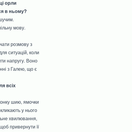
иці орли
ься в ньому?
ішучим.
пільну мову.
чати розмову з
для ситуацій, коли
ити напругу. Воно
нні з Галею, що є
ля всіх
 тонку шию, ямочки
викликають у нього
ильне хвилювання,
 щоб привернути її