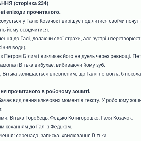
Я (сторінка 234)
ві епізоди прочитаного.
кохується у Галю Козачок і вирішує поділитися своїми почут
ть йому освідчитися.
чення до Галі, долаючи свої страхи, але зустріч перетворює
сіння води).
 з Петром Білим і викликає його на дуель через ревнощі. Пе
а самопал Вітька вибухає, вибиваючи йому зуб.
, Вітька залишається впевненим, що Галя не могла б покохат
ння прочитаного в робочому зошиті.
ачає виділення ключових моментів тексту. У робочому зош
и:
ми: Вітька Горобець, Федько Котигорошко, Галя Козачок.
оїм коханням до Галі з Федьком.
чення: серенада, записка, хвилювання Вітьки.