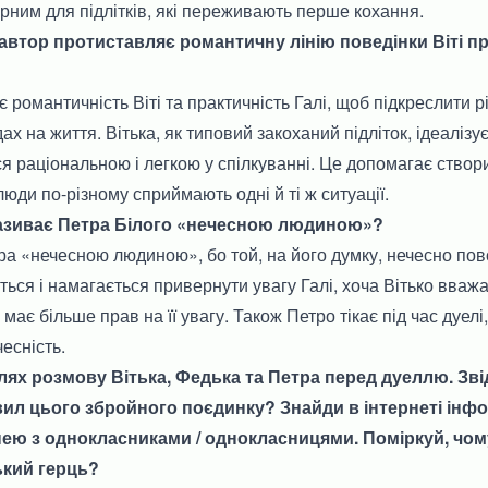
ерним для підлітків, які переживають перше кохання.
 автор протиставляє романтичну лінію поведінки Віті п
романтичність Віті та практичність Галі, щоб підкреслити рі
ах на життя. Вітька, як типовий закоханий підліток, ідеалізує
я раціональною і легкою у спілкуванні. Це допомагає створ
і люди по-різному сприймають одні й ті ж ситуації.
називає Петра Білого «нечесною людиною»?
ра «нечесною людиною», бо той, на його думку, нечесно пово
ться і намагається привернути увагу Галі, хоча Вітько вважа
 має більше прав на її увагу. Також Петро тікає під час дуел
чесність.
лях розмову Вітька, Федька та Петра перед дуеллю. Звід
вил цього збройного поєдинку? Знайди в інтернеті інф
 нею з однокласниками / однокласницями. Поміркуй, чом
ький герць?