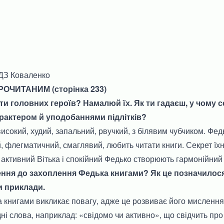
ГДЗ Коваленко
ОЧИТАНИМ (сторінка 233)
ти головних героїв? Намалюй їх. Як ти гадаєш, у чому 
арактером й уподобаннями підлітків?
високий, худий, запальний, рвучкий, з білявим чубчиком. Фе
, флегматичний, смаглявий, любить читати книги. Секрет їхн
активний Вітька і спокійний Федько створюють гармонійний
лення до захоплення Федька книгами? Як це позначилося
 приклади.
книгами викликає повагу, адже це розвиває його мислення 
ні слова, наприклад: «свідомо чи активно», що свідчить пр