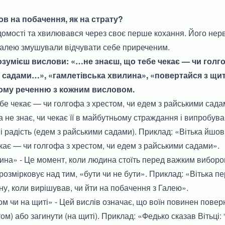
ов на побачення, як на страту?
домості та хвилювався через своє перше кохання. Його нерво
 Галею змушували відчувати себе приреченим.
розумієш вислови: «…не знаєш, що тебе чекає — чи голг
 садами…», «гамлетівська хвилина», «повертайся з щит
ому реченню з кожним висловом.
е чекає — чи голгофа з хрестом, чи едем з райськими сада
 не знає, чи чекає її в майбутньому страждання і випробува
 і радість (едем з райськими садами). Приклад: «Вітька йшо
кає — чи голгофа з хрестом, чи едем з райськими садами».
ина» - Це момент, коли людина стоїть перед важким вибором,
 розмірковує над тим, «бути чи не бути». Приклад: «Вітька 
ну, коли вирішував, чи йти на побачення з Галею».
м чи на щиті» - Цей вислів означає, що воїн повинен повер
м) або загинути (на щиті). Приклад: «Федько сказав Вітьці: