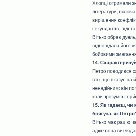
Хлопці отримали зн
літератури, включ
вирішення конфлікт
секундантів, відст
Вітько обрав дуель
відповідала його у
бойовими змаганням
14. Схарактеризу
Петро поводився с
втік, що вказує на
ненадійним: він пог
коли зрозумів серйо
15. Як гадаєш, чи
боягуза, як Петр
Вітько має рацію ча
адже вона виглядає