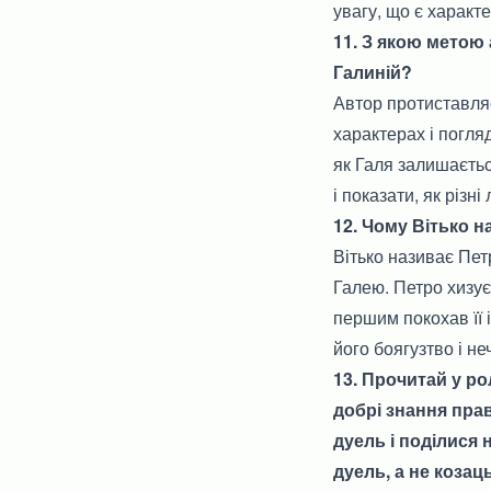
увагу, що є характ
11. З якою метою
Галиній?
Автор протиставляє 
характерах і погляд
як Галя залишаєтьс
і показати, як різн
12. Чому Вітько 
Вітько називає Пет
Галею. Петро хизує
першим покохав її і
його боягузтво і не
13. Прочитай у ро
добрі знання пра
дуель і поділися
дуель, а не козац