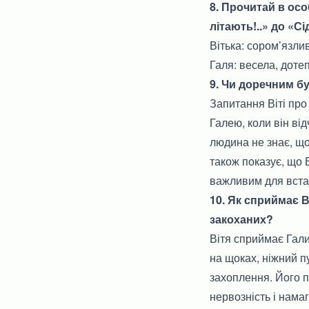
8. Прочитай в особ
літають!..» до «С
Вітька: сором’язли
Галя: весела, дотеп
9. Чи доречним б
Запитання Віті про
Галею, коли він ві
людина не знає, що
також показує, що 
важливим для вста
10. Як сприймає В
закоханих?
Вітя сприймає Гали
на щоках, ніжний пу
захоплення. Його п
нервозність і нама