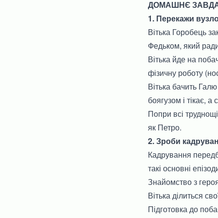
ДОМАШНЄ ЗАВДАНН
1. Перекажи вузло
Вітька Горобець за
Федьком, який ради
Вітька йде на поба
фізичну роботу (но
Вітька бачить Галю
боягузом і тікає, 
Попри всі труднощі
як Петро.
2. Зроби кадрува
Кадрування передб
такі основні епізод
Знайомство з героя
Вітька ділиться св
Підготовка до поба