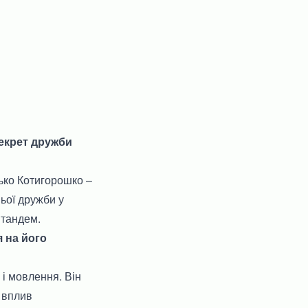
секрет дружби
дько Котигорошко –
ьої дружби у
 тандем.
 на його
і мовлення. Він
о вплив