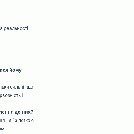
я реальності
тися йому
льки сильні, що
рвозність і
влення до них?
я і дії з легкою
ам.