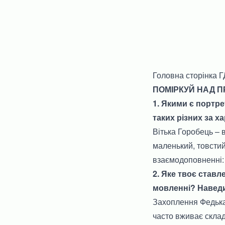
Головна сторінка 
ПОМІРКУЙ НАД ПР
1. Якими є портре
таких різних за х
Вітька Горобець – 
маленький, товстий
взаємодоповненні: 
2. Яке твоє став
мовленні? Наведи
Захоплення Федька 
часто вживає склад