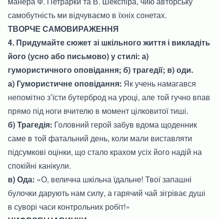
манера Ф. Петрарки та В. Шекспіра, чию авторську
самобутність ми відчуваємо в їхніх сонетах.
ТВОРЧЕ САМОВИРАЖЕННЯ
4. Придумайте сюжет зі шкільного життя і викладіть
його (усно або письмово) у стилі: а)
гумористичного оповідання; б) трагедії; в) оди.
а) Гумористичне оповідання:
Як учень намагався
непомітно з’їсти бутерброд на уроці, але той гучно впав
прямо під ноги вчителю в момент цілковитої тиші.
б) Трагедія:
Головний герой забув вдома щоденник
саме в той фатальний день, коли мали виставляти
підсумкові оцінки, що стало крахом усіх його надій на
спокійні канікули.
в) Ода:
«О, велична шкільна їдальне! Твої запашні
булочки дарують нам силу, а гарячий чай зігріває душі
в суворі часи контрольних робіт!»