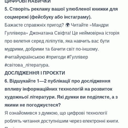
ЦИФРОВІ НАВИЧКИ
5. Створіть рекламу вашої улюбленої книжки для
соцмережі (фейсбуку або інстаграму).
Бажаєте справжніх пригод? 🌍 Читайте «Мандри
Гуллівера» Джонатана Свіфта! Це неймовірна історія
про велетня серед ліліпутів, яка навчить вас бути
мудрими, добрими та бачити світ по-іншому.
#читайукраїнською #пригоди #Гуллівер
#світова_література.
ДОСЛІДЖЕННЯ І ПРОЄКТИ
6. Відшукайте 1—2 публікації про дослідження
впливу інформаційних технологій на розвиток
художньої літератури. Які думки ви поділяєте, а з
якими не погоджуєтеся?
Я ознайомився з думкою, що цифрові технології
роблять читання доступнішим через електронні книги.