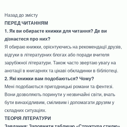
Назад до змісту
ПЕРЕД ЧИТАННЯМ
1. Як ви обираєте книжки для читання? Де ви
дізнаєтеся про них?
Я обираю книжки, орієнтуючись на рекомендації друзів,
відгуки в літературних блогах або поради вчителя
зарубіжної літератури. Також часто звертаю увагу на
анотації в книгарнях та цікаві обкладинки в бібліотеці.
2. Які книжки вам подобаються? Чому?
Мені подобаються пригодницькі романи та фентезі.
Вони дозволяють поринути у незвичайні світи, вчать
бути винахідливим, сміливим і допомагати друзям у
складних ситуаціях.
ТЕОРІЯ ЛІТЕРАТУРИ
Завдання: Заповнити таблицю «Структура стилю»