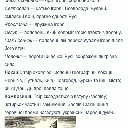
Князь Всеволод
— брат Ігоря, хоробрий воїн.
Святослав
— батько Ігоря і Всеволода, мудрий,
сміливий воїн, прагне єдності Русі.
Ярославна
— дружина Ігоря.
Овлур
— половець, який допоміг Ігорю втекти з полону.
Гзак і Кончак
— половеці, які переслідували Ігоря після
його втечі.
Половці
— вороги Київської Русі, зображені як грізна
сила.
Локації:
твір охоплює численні географічні локації:
Чернігів, Путивль, Київ, Новгород, Курськ та інші міста;
річки Дон, Дніпро, Каяла тощо.
Композиція:
Твір складається з вступу (заспіву),
чотирьох частин і закінчення. Заспів і закінчення
героїчної поеми нагадують українські народні думи.