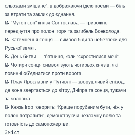
сльозами змішане”, відображаючи ідею поеми — біль
за втрати та заклик до єднання.
📝 “Мутен сон” князя Святослава — тривожне
передчуття про полон Ігоря та загибель Всеволода.
📝 Затемнення сонця — символ біди та небезпеки для
Руської землі.
📝 День битви — п’ятниця, коли “схрестилися мечі”.
📝 Чотири сонця символізують чотирьох князів, які
повинні об’єднатися проти ворога.
📝 Плач Ярославни у Путивлі — зворушливий епізод,
де вона звертається до вітру, Дніпра та сонця, тужачи
за чоловіка.
📝 Князь Ігор говорить: “Краще порубаним бути, ніж у
полон потрапити”, демонструючи незламну волю та
готовність до самопожертви.
Зміст