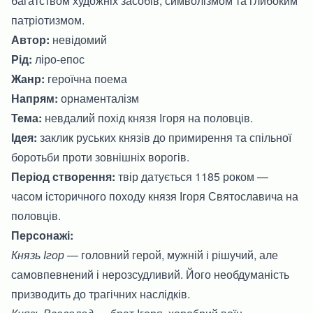
багатством художніх засобів, символізмом та глибоким
патріотизмом.
Автор:
невідомий
Рід:
ліро-епос
Жанр:
героїчна поема
Напрям:
орнаменталізм
Тема:
невдалий похід князя Ігоря на половців.
Ідея:
заклик руських князів до примирення та спільної
боротьби проти зовнішніх ворогів.
Період створення:
твір датується 1185 роком —
часом історичного походу князя Ігоря Святославича на
половців.
Персонажі:
Князь Ігор
— головний герой, мужній і рішучий, але
самовпевнений і нерозсудливий. Його необдуманість
призводить до трагічних наслідків.