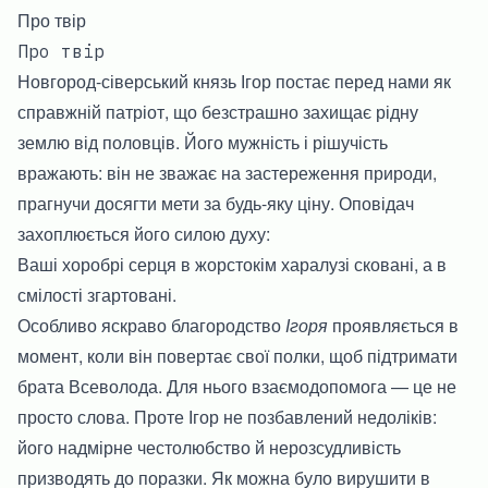
Про твір
Про твір
Новгород-сіверський князь Ігор постає перед нами як
справжній патріот, що безстрашно захищає рідну
землю від половців. Його мужність і рішучість
вражають: він не зважає на застереження природи,
прагнучи досягти мети за будь-яку ціну. Оповідач
захоплюється його силою духу:
Ваші хоробрі серця в жорстокім харалузі сковані, а в
смілості згартовані.
Особливо яскраво благородство
Ігоря
проявляється в
момент, коли він повертає свої полки, щоб підтримати
брата Всеволода. Для нього взаємодопомога — це не
просто слова. Проте Ігор не позбавлений недоліків:
його надмірне честолюбство й нерозсудливість
призводять до поразки. Як можна було вирушити в