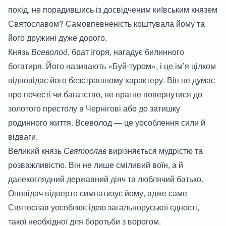
похід, не порадившись із досвідченим київським князем
Святославом? Самовпевненість коштувала йому та
його дружині дуже дорого.
Князь
Всеволод
, брат Ігоря, нагадує билинного
богатиря. Його називають «Буй-туром», і це ім’я цілком
відповідає його безстрашному характеру. Він не думає
про почесті чи багатство, не прагне повернутися до
золотого престолу в Чернігові або до затишку
родинного життя. Всеволод — це уособлення сили й
відваги.
Великий князь
Святослав
вирізняється мудрістю та
розважливістю. Він не лише сміливий воїн, а й
далекоглядний державний діяч та люблячий батько.
Оповідач відверто симпатизує йому, адже саме
Святослав уособлює ідею загальноруської єдності,
такої необхідної для боротьби з ворогом.