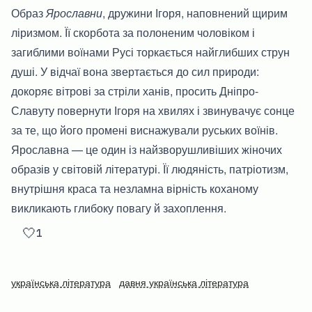
Образ
Ярославни
, дружини Ігоря, наповнений щирим
ліризмом. Її скорбота за полоненим чоловіком і
загиблими воїнами Русі торкається найглибших струн
душі. У відчаї вона звертається до сил природи:
докоряє вітрові за стріли ханів, просить Дніпро-
Славуту повернути Ігоря на хвилях і звинувачує сонце
за те, що його промені виснажували руських воїнів.
Ярославна — це один із найзворушливіших жіночих
образів у світовій літературі. Її людяність, патріотизм,
внутрішня краса та незламна вірність коханому
викликають глибоку повагу й захоплення.
🤍
1
українська література
давня українська література