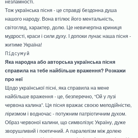
незламності.
Тож українська пісня - це справді бездонна душа
нашого народу. Вона втілює його ментальність,
світогляд, характер, долю. Це невичерпна криниця
мудрості, краси і сили духу. І допоки лунає наша пісня -
житиме Україна!
Підсумуй
Яка народна або авторська українська пісня
справила на тебе найбільше враження? Розкажи
про неї
Щодо української пісні, яка справила на мене
найбільше враження - це, безперечно, “Ой у лузі
червона калина”. Ця пісня вражає своєю мелодійністю,
ліризмом і водночас - потужним патріотичним духом.
Образ червоної калини, що символізує Україну, дуже
зворушливий і поетичний. А паралелізм між долею