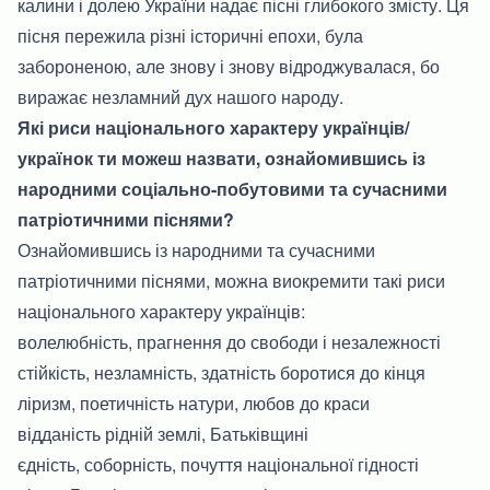
калини і долею України надає пісні глибокого змісту. Ця
пісня пережила різні історичні епохи, була
забороненою, але знову і знову відроджувалася, бо
виражає незламний дух нашого народу.
Які риси національного характеру українців/
українок ти можеш назвати, ознайомившись із
народними соціально-побутовими та сучасними
патріотичними піснями?
Ознайомившись із народними та сучасними
патріотичними піснями, можна виокремити такі риси
національного характеру українців:
волелюбність, прагнення до свободи і незалежності
стійкість, незламність, здатність боротися до кінця
ліризм, поетичність натури, любов до краси
відданість рідній землі, Батьківщині
єдність, соборність, почуття національної гідності