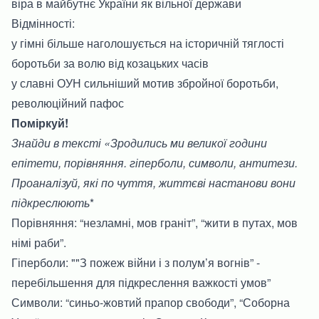
віра в майбутнє України як вільної держави
Відмінності:
у гімні більше наголошується на історичній тяглості
боротьби за волю від козацьких часів
у славні ОУН сильніший мотив збройної боротьби,
революційний пафос
Поміркуй!
Знайди в тексті «Зродились ми великої години
епітети, порівняння. гіперболи, символи, антитези.
Проаналізуй, які по
чуття, життєві настанови вони
підкреслюють
*
Порівняння: “незламні, мов граніт”, “жити в путах, мов
німі раби”.
Гіперболи: ""З пожеж війни і з полум’я вогнів” -
перебільшення для підкреслення важкості умов”
Символи: “синьо-жовтий прапор свободи”, “Соборна