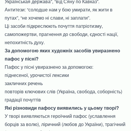
Українськая держава”, “від Сяну по Кавказ”.
Антитези: “солодше нам у бою умирати, як жити в
путах”, “не хочемо ні слави, ні заплати”.
Ці засоби підкреслюють почуття патріотизму,
самопожертви, прагнення до свободи, єдності нації,
непохитність духу.
За допомогою яких художніх засобів увиразнено
пафос у пісні?
Пафос у пісні увиразнено за допомогою:
піднесеної, урочистої лексики
закличних речень
повторів ключових слів (Україна, свобода, соборність)
градації почуттів
Які різновиди пафосу виявились у цьому творі?
У творі виявляються героїчний пафос (уславлення
борців за волю), ліричний (любов до України), трагічний