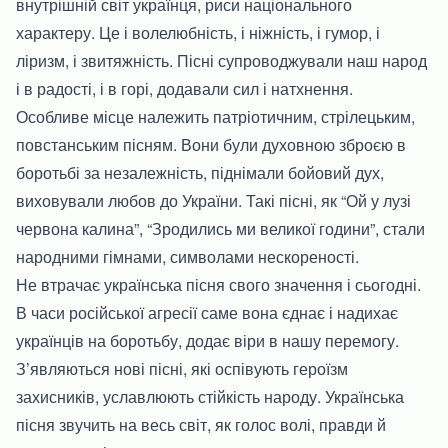
внутрішній світ українця, риси національного
характеру. Це і волелюбність, і ніжність, і гумор, і
ліризм, і звитяжність. Пісні супроводжували наш народ
і в радості, і в горі, додавали сил і натхнення.
Особливе місце належить патріотичним, стрілецьким,
повстанським пісням. Вони були духовною зброєю в
боротьбі за незалежність, піднімали бойовий дух,
виховували любов до України. Такі пісні, як “Ой у лузі
червона калина”, “Зродились ми великої години”, стали
народними гімнами, символами нескореності.
Не втрачає українська пісня свого значення і сьогодні.
В часи російської агресії саме вона єднає і надихає
українців на боротьбу, додає віри в нашу перемогу.
З’являються нові пісні, які оспівують героїзм
захисників, уславлюють стійкість народу. Українська
пісня звучить на весь світ, як голос волі, правди й