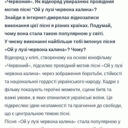
«Червоний». Як відеоряд увиразнює провідний
мотив пісні “Ой у лузі червона калина»?
Знайди в інтернет-джерелах відеозаписи
виконання цієї пісні я різних країнах. Подумай,
чому вона стала такою популярною у світі.
У чиєму виконанні найбільше тобі імпонує пісня
«Ой у лузі червона калина»? Чому?
Відеоряд у кліпі, створеному на основі кінофільму
«Червоний», підсилює провідний мотив пісні «Ой у лузі
червона калина» через зображення боротьби, стійкості
та національної гордості українського народу. Кадри з
фільму показують героїчні моменти, сцени битв та
важкі умови, в яких опинилися українські воїни. Це
підкреслює ідею незламності та прагнення до свободи,
що є центральною темою пісні.
Пісня «Ой у лузі червона калина» стала популярною у