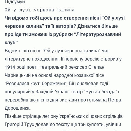
Підсумуй
Ой у лузі червона калина
Чи відомо тобі щось про створення пісні “Ой у лузі
червона калина” та її авторів? Дізнатися більше
про іде ти зможеш із рубрики “Літературознавчий
клуб”
Відомо, що пісня “Ой у лузі червона калина” має
літературне походження. Її первісну версію створив у
1914 році поет і театральний режисер Степан
Чарнецький на основі народної козацької пісні
“Розлилися круті бережечки”. Він очолював тоді
популярний у Західній Україні театр “Руська бесіда” і
переробив цю пісню для вистави про гетьмана Петра
Дорошенка.
Пізніше стрілець легіону Українських січових стрільців
Григорій Трух додав до тексту ще три куплети, увівши