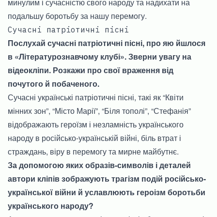
минулим і сучасністю свого народу та надихати на
подальшу боротьбу за нашу перемогу.
Сучасні патріотичні пісні
Послухай сучасні патріотичні пісні, про яю йшлося
в «Літературознавчому клубі». Зверни увагу на
відеокліпи. Розкажи про свої враження від
почутого й побаченого.
Сучасні українські патріотичні пісні, такі як “Квіти
мінних зон”, “Місто Марії”, “Біля тополі”, “Стефанія”
відображають героїзм і незламність українського
народу в російсько-українській війні, біль втрат і
страждань, віру в перемогу та мирне майбутнє.
За допомогою яких образів-символів і деталей
автори кліпів зображують трагізм подій російсько-
української війни й уславлюють героізм боротьби
українського народу?