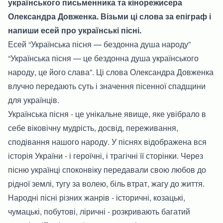
українського письменника та кінорежисера
Олександра Довженка. Візьми ці слова за епіграф і
напиши есей про українські пісні.
Есей “Українська пісня — бездонна душа народу”
“Українська пісня — це бездонна душа українського
народу, це його слава”. Ці слова Олександра Довженка
влучно передають суть і значення пісенної спадщини
для українців.
Українська пісня - це унікальне явище, яке увібрало в
себе віковічну мудрість, досвід, переживання,
сподівання нашого народу. У піснях відображена вся
історія України - і героїчні, і трагічні її сторінки. Через
пісню українці споконвіку передавали свою любов до
рідної землі, тугу за волею, біль втрат, жагу до життя.
Народні пісні різних жанрів - історичні, козацькі,
чумацькі, побутові, ліричні - розкривають багатий