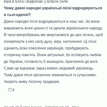
віра в Бога і водночас у власні сили
Чому давні народні українські пісні відроджуються
в сьогоденні?
Давні народні пісні відроджуються в наш час, бо вони
виражають вічні цінності та ідеали українського народу.
В часи випробувань ми звертаємося до цих пісень, щоб
почерпнути з них силу духу, віру, натхнення. Ці пісні
єднають різні покоління українців, пробуджують
історичну пам’ять. Вони актуальні, бо оспівують любов
до України, готовність її захищати, прагнення до волі.
Саме це відчуває зараз кожен свідомий українець.
Тому давні пісні органічно зливаються із сучасними,
творять живу пісенну традицію.
🤍
2
гдз укр літ 7 клас яценко
відповіді укр літ
пісні