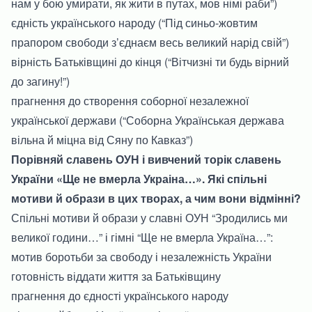
нам у бою умирати, як жити в путах, мов німі раби”)
єдність українського народу (“Під синьо-жовтим
прапором свободи з’єднаєм весь великий нарід свій”)
вірність Батьківщині до кінця (“Вітчизні ти будь вірний
до загину!”)
прагнення до створення соборної незалежної
української держави (“Соборна Українськая держава
вільна й міцна від Сяну по Кавказ”)
Порівняй славень ОУН і вивчений торік славень
України «Ще не вмерла Украіна…». Які спільні
мотиви й образи в цих творах, а чим вони відмінні?
Спільні мотиви й образи у славні ОУН “Зродились ми
великої години…” і гімні “Ще не вмерла Україна…”:
мотив боротьби за свободу і незалежність України
готовність віддати життя за Батьківщину
прагнення до єдності українського народу