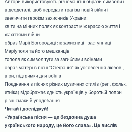
Автори використовують різноманітні образи-символи і
відеодеталі, щоб передати трагізм подій війни і
звеличити героїзм захисників України:
квіти на мінних полях як контраст між красою життя і
жахіттями війни
образ Марії Богородиці як захисниці і заступниці
Маріуполя та його мешканців
тополя як символ туги за загиблими воїнами
образ матері в пісні “Стефанія” як уособлення любові,
віри, підтримки для воїнів
Поєднання в піснях різних музичних стилів (реп, фольк,
етніка) відображає єдність українців у боротьбі попри
різні смаки й уподобання
Читай і досліджуй!
«Українська пісня — це бездонна душа
українського народу, це його слава». Це вислів