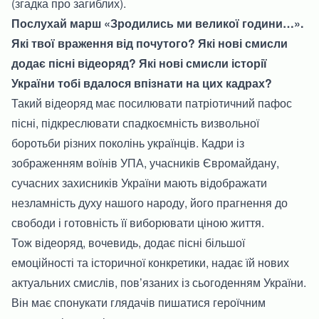
(згадка про загиблих).
Послухай марш «Зродились ми великої години…».
Які твої враження від почутого? Які нові смисли
додає пісні відеоряд? Які нові смисли історії
України тобі вдалося впізнати на цих кадрах?
Такий відеоряд має посилювати патріотичний пафос
пісні, підкреслювати спадкоємність визвольної
боротьби різних поколінь українців. Кадри із
зображенням воїнів УПА, учасників Євромайдану,
сучасних захисників України мають відображати
незламність духу нашого народу, його прагнення до
свободи і готовність її виборювати ціною життя.
Тож відеоряд, вочевидь, додає пісні більшої
емоційності та історичної конкретики, надає їй нових
актуальних смислів, пов’язаних із сьогоденням України.
Він має спонукати глядачів пишатися героїчним