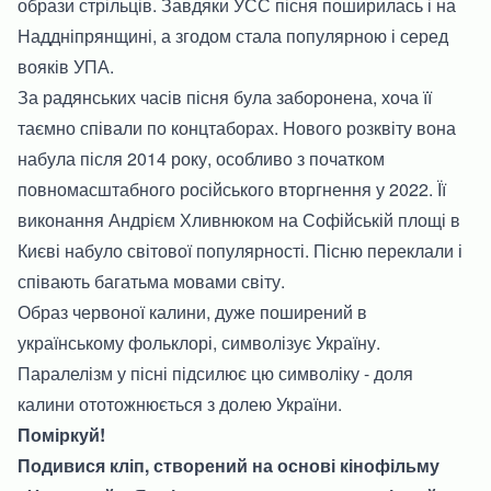
образи стрільців. Завдяки УСС пісня поширилась і на
Наддніпрянщині, а згодом стала популярною і серед
вояків УПА.
За радянських часів пісня була заборонена, хоча її
таємно співали по концтаборах. Нового розквіту вона
набула після 2014 року, особливо з початком
повномасштабного російського вторгнення у 2022. Її
виконання Андрієм Хливнюком на Софійській площі в
Києві набуло світової популярності. Пісню переклали і
співають багатьма мовами світу.
Образ червоної калини, дуже поширений в
українському фольклорі, символізує Україну.
Паралелізм у пісні підсилює цю символіку - доля
калини ототожнюється з долею України.
Поміркуй!
Подивися кліп, створений на основі кінофільму