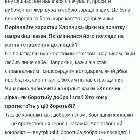
внутрішньо: він навчився співчувати, просити
вибачення і жертвувати собою заради інших. Це була
винагорода за його щире каяття і добрі вчинки.
Порівняйте характер Хлопчика-зірки на початку і
наприкінці казки. Як змінилися його погляди на
життя і ставлення до людей?
На початку він був жорстоким егоїстом і нарцисом, який
любив лише себе. Наприкінці казки він став
справедливим і милосердним володарем, який дбав
про бідних, сиріт і калік, бо сам пізнав страждання.
Чи можна визначити конфлікт казки «Хлопчик-
зірка» як боротьбу добра і зла? Хто кому
протистоїть у цій боротьбі?
Так, це конфлікт між добром і злом. Зовнішній конфлікт
— це протистояння героя і Чаклуна. Але головний
конфлікт — внутрішній: боротьба добра (милосердя) і