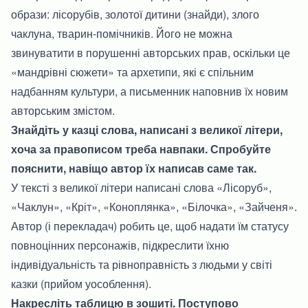
образи: лісорубів, золотої дитини (знайди), злого
чаклуна, тварин-помічників. Його не можна
звинуватити в порушенні авторських прав, оскільки це
«мандрівні сюжети» та архетипи, які є спільним
надбанням культури, а письменник наповнив їх новим
авторським змістом.
Знайдіть у казці слова, написані з великої літери,
хоча за правописом треба навпаки. Спробуйте
пояснити, навіщо автор їх написав саме так.
У тексті з великої літери написані слова «Лісоруб»,
«Чаклун», «Кріт», «Коноплянка», «Білочка», «Зайченя».
Автор (і перекладач) робить це, щоб надати їм статусу
повноцінних персонажів, підкреслити їхню
індивідуальність та рівноправність з людьми у світі
казки (прийом уособлення).
Накресліть таблицю в зошиті. Поступово