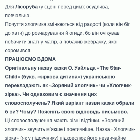
Для
Лісоруба
(у сцені перед цим): осудлива,
повчальна.
Почуття хлопчика змінюються від радості (коли він біг
до хати) до розчарування й огиди, бо він очікував
побачити знатну матір, а побачив жебрачку, якої
соромився.
ПРАЦЮЄМО ВДОМА
Оригінальну назву казки О. Уайльда «The Star-
Child» (букв. «зіркова дитина») українською
перекладають як «Зоряний хлопчик» чи «Хлопчик-
зірка». Чи однаковим є значення цих
словосполучень? Який варіант назви казки обрали
б ви? Чому? Поясніть свою відповідь письмово.
Ці словосполучення мають різні відтінки. «Зоряний
хлопчик» звучить м’якше і поетичніше. Назва «Хлопчик-
зірка» (як у підручнику) підкреслює його незвичайне