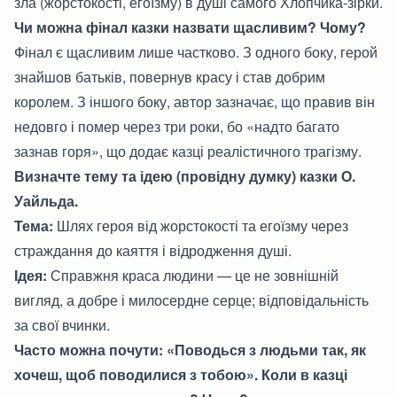
зла (жорстокості, егоїзму) в душі самого Хлопчика-зірки.
Чи можна фінал казки назвати щасливим? Чому?
Фінал є щасливим лише частково. З одного боку, герой
знайшов батьків, повернув красу і став добрим
королем. З іншого боку, автор зазначає, що правив він
недовго і помер через три роки, бо «надто багато
зазнав горя», що додає казці реалістичного трагізму.
Визначте тему та ідею (провідну думку) казки О.
Уайльда.
Тема:
Шлях героя від жорстокості та егоїзму через
страждання до каяття і відродження душі.
Ідея:
Справжня краса людини — це не зовнішній
вигляд, а добре і милосердне серце; відповідальність
за свої вчинки.
Часто можна почути: «Поводься з людьми так, як
хочеш, щоб поводилися з тобою». Коли в казці