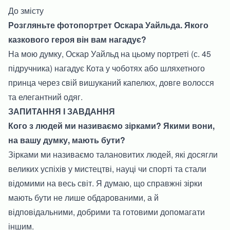
До змісту
Розгляньте фотопортрет Оскара Уайльда. Якого
казкового героя він вам нагадує?
На мою думку, Оскар Уайльд на цьому портреті (с. 45
підручника) нагадує Кота у чоботях або шляхетного
принца через свій вишуканий капелюх, довге волосся
та елегантний одяг.
ЗАПИТАННЯ І ЗАВДАННЯ
Кого з людей ми називаємо зірками? Якими вони,
на вашу думку, мають бути?
Зірками ми називаємо талановитих людей, які досягли
великих успіхів у мистецтві, науці чи спорті та стали
відомими на весь світ. Я думаю, що справжні зірки
мають бути не лише обдарованими, а й
відповідальними, добрими та готовими допомагати
іншим.