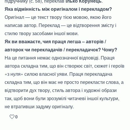
підручнику (с. 58), переклав
Ілько Корунець
.
Яка відмінність між оригіналом і перекладом?
Оригінал — це текст твору тією мовою, якою його
написав автор. Переклад — це відтворення змісту і
стилю твору засобами іншої мови.
Як ви вважаєте, чия праця легша – авторів /
авторок чи перекладачів / перекладачок? Чому?
На це питання немає однозначної відповіді. Праця
автора складна тим, що він створює світ, сюжет і героїв
«з нуля» силою власної уяви. Праця перекладача
складна тим, що він має не просто перекласти слова, а
відтворити дух твору, стиль автора і художні образи
так, щоб вони були зрозумілі читачеві іншої культури,
не втративши задуму оригіналу.
🤍
0