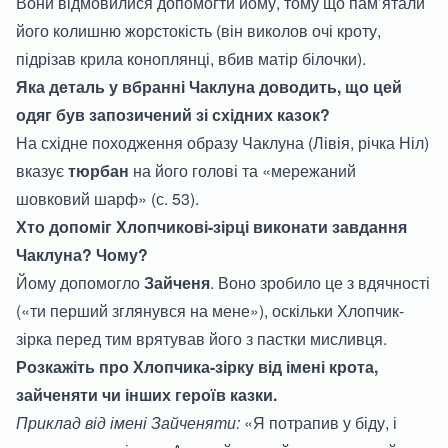
Вони відмовилися допомогти йому, тому що пам’ятали
його колишню жорстокість (він виколов очі кроту,
підрізав крила коноплянці, вбив матір білочки).
Яка деталь у вбранні Чаклуна доводить, що цей
одяг був запозичений зі східних казок?
На східне походження образу Чаклуна (Лівія, річка Ніл)
вказує
тюрбан
на його голові та «мережаний
шовковий шарф» (с. 53).
Хто допоміг Хлопчикові-зірці виконати завдання
Чаклуна? Чому?
Йому допомогло
Зайченя
. Воно зробило це з вдячності
(«ти перший зглянувся на мене»), оскільки Хлопчик-
зірка перед тим врятував його з пастки мисливця.
Розкажіть про Хлопчика-зірку від імені крота,
зайченяти чи інших героїв казки.
Приклад від імені Зайченяти:
«Я потрапив у біду, і