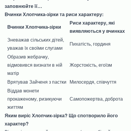
заповнюйте її…
Вчинки Хлопчика-зірки та риси характеру:
Риси характеру, які
Вчинки Хлопчика-зірки
виявляються у вчинках
Зневажав сільських дітей,
Пихатість, гординя
уважав їх своїми слугами
Образив жебрачку,
відмовився визнати в ній
Жорстокість, егоїзм
матір
Врятував Зайченя з пастки
Милосердя, співчуття
Віддав монети
прокаженому, ризикуючи
Самопожертва, доброта
життям
Яким виріс Хлопчик-зірка? Що спотворило його
характер?