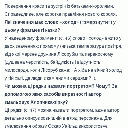
Повернення краси та зустріч із батьками-королями.
Справедливе, але коротке правління нового короля.
Які значення має слово «холод» («змерзнути») у
цьому фрагменті казки?
У наведеному фрагменті (с. 46) слово «холод» вжито у
двох значеннях: прямому (низька температура повітря,
від якої мерзне дружина Лісоруба) та переносному
(душевна черствість, байдужість і відсутність
милосердя, коли Лісоруб каже: «А хіба не вічний холод
у тій хаті, де люди з кам’яними серцями?»).
Чи можна ці рядки назвати портретом? Чому? За
допомогою яких засобів виразності автор
змальовує Хлопчика-зірку?
Ці рядки (с. 47) можна назвати портретом, адже автор
детально описує зовнішній вигляд персонажа. Для
змалювання образу Оскар Уайльд використовує