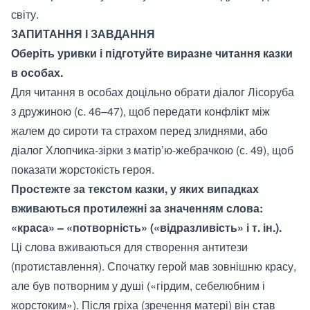
світу.
ЗАПИТАННЯ І ЗАВДАННЯ
Оберіть уривки і підготуйте виразне читання казки
в особах.
Для читання в особах доцільно обрати діалог Лісоруба
з дружиною (с. 46–47), щоб передати конфлікт між
жалем до сироти та страхом перед злиднями, або
діалог Хлопчика-зірки з матір’ю-жебрачкою (с. 49), щоб
показати жорстокість героя.
Простежте за текстом казки, у яких випадках
вживаються протилежні за значенням слова:
«краса» – «потворність» («відразливість» і т. ін.).
Ці слова вживаються для створення антитези
(протиставлення). Спочатку герой мав зовнішню красу,
але був потворним у душі («гірдим, себелюбним і
жорстоким»). Після гріха (зречення матері) він став