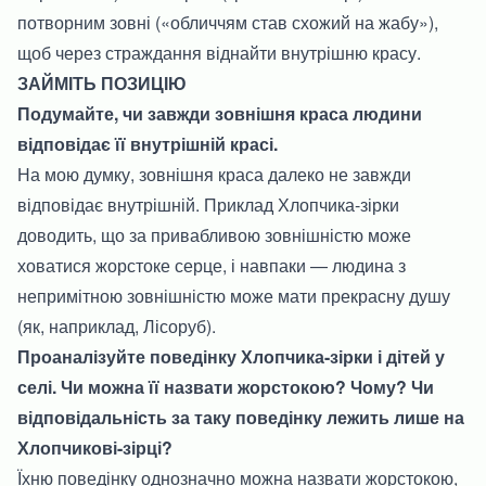
потворним зовні («обличчям став схожий на жабу»),
щоб через страждання віднайти внутрішню красу.
ЗАЙМІТЬ ПОЗИЦІЮ
Подумайте, чи завжди зовнішня краса людини
відповідає її внутрішній красі.
На мою думку, зовнішня краса далеко не завжди
відповідає внутрішній. Приклад Хлопчика-зірки
доводить, що за привабливою зовнішністю може
ховатися жорстоке серце, і навпаки — людина з
непримітною зовнішністю може мати прекрасну душу
(як, наприклад, Лісоруб).
Проаналізуйте поведінку Хлопчика-зірки і дітей у
селі. Чи можна її назвати жорстокою? Чому? Чи
відповідальність за таку поведінку лежить лише на
Хлопчикові-зірці?
Їхню поведінку однозначно можна назвати жорстокою,