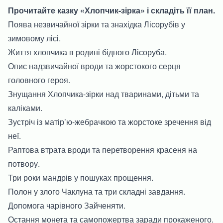
Прочитайте казку «Хлопчик-зірка» і складіть її план.
Поява незвичайної зірки та знахідка Лісорубів у
зимовому лісі.
Життя хлопчика в родині бідного Лісоруба.
Опис надзвичайної вроди та жорстокого серця
головного героя.
Знущання Хлопчика-зірки над тваринами, дітьми та
каліками.
Зустріч із матір’ю-жебрачкою та жорстоке зречення від
неї.
Раптова втрата вроди та перетворення красеня на
потвору.
Три роки мандрів у пошуках прощення.
Полон у злого Чаклуна та три складні завдання.
Допомога чарівного Зайченяти.
Остання монета та самопожертва заради прокаженого.