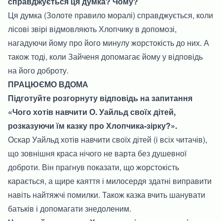
справджується ця думка? Чому?
Ця думка (Золоте правило моралі) справджується, коли
лісові звірі відмовляють Хлопчику в допомозі,
нагадуючи йому про його минулу жорстокість до них. А
також тоді, коли Зайченя допомагає йому у відповідь
на його доброту.
ПРАЦЮЄМО ВДОМА
Підготуйте розгорнуту відповідь на запитання
«Чого хотів навчити О. Уайльд своїх дітей,
розказуючи їм казку про Хлопчика-зірку?».
Оскар Уайльд хотів навчити своїх дітей (і всіх читачів),
що зовнішня краса нічого не варта без душевної
доброти. Він прагнув показати, що жорстокість
карається, а щире каяття і милосердя здатні виправити
навіть найтяжчі помилки. Також казка вчить шанувати
батьків і допомагати знедоленим.