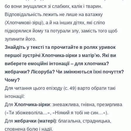
бо вони знущалися зі слабких, калік і тварин.
Відповідальність лежить не лише на ватажку
(Хлопчикові-зірці), а й на інших дітях, які сліпо
підкорялися йому та потурали злу, замість того щоб
зупинити його.
Знайдіть у тексті та прочитайте в ролях уривок
першої зустрічі Хлопчика-зірки з матір’ю. Які ви
виберете емоційні інтонації – для хлопчика?
жебрачки? Лісоруба? Чи змінюються їхні почуття?
Чому?
Для читання цього епізоду (с. 49) варто обрати такі
інтонації:
Для
Хлопчика-зірки
: зневажлива, гнівна, презирлива
(«Ти збожеволіла…», «Ніякий я тобі не син…»).
Для
жебрачки (матері)
: благальна, страдницька,
сповнена болю і надії.