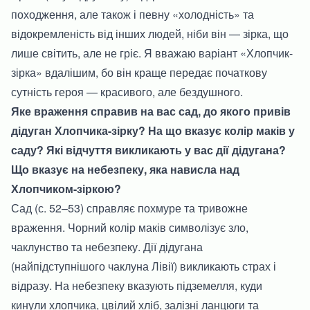
походження, але також і певну «холодність» та
відокремленість від інших людей, ніби він — зірка, що
лише світить, але не гріє. Я вважаю варіант «Хлопчик-
зірка» вдалішим, бо він краще передає початкову
сутність героя — красивого, але бездушного.
Яке враження справив на вас сад, до якого привів
дідуган Хлопчика-зірку? На що вказує колір маків у
саду? Які відчуття викликають у вас дії дідугана?
Що вказує на небезпеку, яка нависла над
Хлопчиком-зіркою?
Сад (с. 52–53) справляє похмуре та тривожне
враження. Чорний колір маків символізує зло,
чаклунство та небезпеку. Дії дідугана
(найпідступнішого чаклуна Лівії) викликають страх і
відразу. На небезпеку вказують підземелля, куди
кинули хлопчика, цвілий хліб, залізні ланцюги та