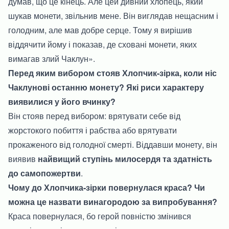
думав, що це кінець. Але цей дивний хлопець, який
шукав монети, звільнив мене. Він виглядав нещасним і
голодним, але мав добре серце. Тому я вирішив
віддячити йому і показав, де сховані монети, яких
вимагав злий Чаклун».
Перед яким вибором стояв Хлопчик-зірка, коли ніс
Чаклунові останню монету? Які риси характеру
виявилися у його вчинку?
Він стояв перед вибором: врятувати себе від
жорстокого побиття і рабства або врятувати
прокаженого від голодної смерті. Віддавши монету, він
виявив
найвищий ступінь милосердя та здатність
до самопожертви
.
Чому до Хлопчика-зірки повернулася краса? Чи
можна це назвати винагородою за випробування?
Краса повернулася, бо герой повністю змінився