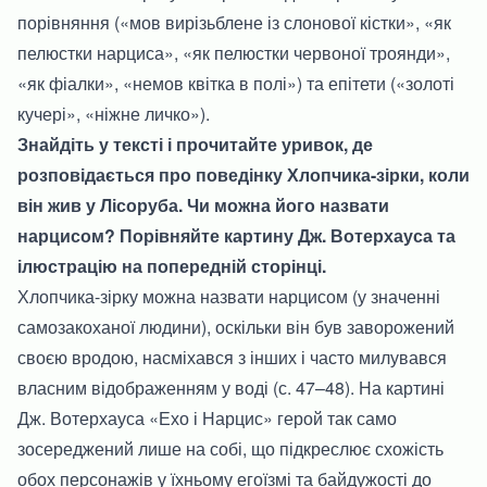
порівняння («мов вирізьблене із слонової кістки», «як
пелюстки нарциса», «як пелюстки червоної троянди»,
«як фіалки», «немов квітка в полі») та епітети («золоті
кучері», «ніжне личко»).
Знайдіть у тексті і прочитайте уривок, де
розповідається про поведінку Хлопчика-зірки, коли
він жив у Лісоруба. Чи можна його назвати
нарцисом? Порівняйте картину Дж. Вотерхауса та
ілюстрацію на попередній сторінці.
Хлопчика-зірку можна назвати нарцисом (у значенні
самозакоханої людини), оскільки він був заворожений
своєю вродою, насміхався з інших і часто милувався
власним відображенням у воді (с. 47–48). На картині
Дж. Вотерхауса «Ехо і Нарцис» герой так само
зосереджений лише на собі, що підкреслює схожість
обох персонажів у їхньому егоїзмі та байдужості до