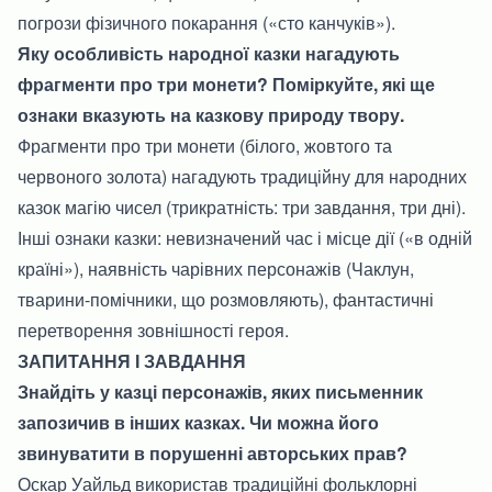
погрози фізичного покарання («сто канчуків»).
Яку особливість народної казки нагадують
фрагменти про три монети? Поміркуйте, які ще
ознаки вказують на казкову природу твору.
Фрагменти про три монети (білого, жовтого та
червоного золота) нагадують традиційну для народних
казок магію чисел (трикратність: три завдання, три дні).
Інші ознаки казки: невизначений час і місце дії («в одній
країні»), наявність чарівних персонажів (Чаклун,
тварини-помічники, що розмовляють), фантастичні
перетворення зовнішності героя.
ЗАПИТАННЯ І ЗАВДАННЯ
Знайдіть у казці персонажів, яких письменник
запозичив в інших казках. Чи можна його
звинуватити в порушенні авторських прав?
Оскар Уайльд використав традиційні фольклорні