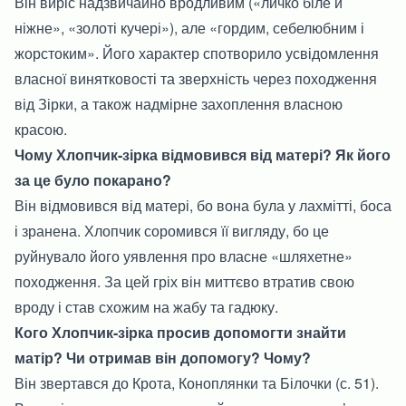
Він виріс надзвичайно вродливим («личко біле й
ніжне», «золоті кучері»), але «гордим, себелюбним і
жорстоким». Його характер спотворило усвідомлення
власної винятковості та зверхність через походження
від Зірки, а також надмірне захоплення власною
красою.
Чому Хлопчик-зірка відмовився від матері? Як його
за це було покарано?
Він відмовився від матері, бо вона була у лахмітті, боса
і зранена. Хлопчик соромився її вигляду, бо це
руйнувало його уявлення про власне «шляхетне»
походження. За цей гріх він миттєво втратив свою
вроду і став схожим на жабу та гадюку.
Кого Хлопчик-зірка просив допомогти знайти
матір? Чи отримав він допомогу? Чому?
Він звертався до Крота, Коноплянки та Білочки (с. 51).