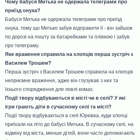
Чому бабуся Митька не одержала телеграми про
приїзд онука?
Бабуся Митька не одержала телеграми про приїзд
онука, тому що Митько забув відправити її - він зайшов
по дорозі на пошту за батарейками та плівкою і забув
про телеграму.
Яке враження справила на хлопців перша зустріч з
Василем Трошем?
Перша зустріч з Василем Трошем справила на хлопців
неприємне враження, адже він глузував з них та
їхнього спорядження для ловлі комах.
Події твору відбуваються в місті чи в селі? У які
ігри грають діти в сучасному селі та місті?
Події твору відбуваються в селі Юрківка, куди хлопці
приїхали на літо до бабусі Митька. В сучасному селі, на
відміну від міста, менше дітей, вони часто допомагають