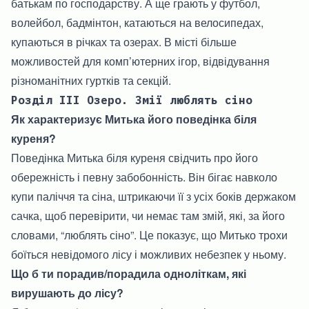
батькам по господарству. А ще грають у футбол,
волейбол, бадмінтон, катаються на велосипедах,
купаються в річках та озерах. В місті більше
можливостей для комп’ютерних ігор, відвідування
різноманітних гуртків та секцій.
Розділ III Озеро. Змії люблять сіно
Як характеризує Митька його поведінка біля
куреня?
Поведінка Митька біля куреня свідчить про його
обережність і певну забобонність. Він бігає навколо
купи паліччя та сіна, штрикаючи її з усіх боків держаком
сачка, щоб перевірити, чи немає там змій, які, за його
словами, “люблять сіно”. Це показує, що Митько трохи
боїться невідомого лісу і можливих небезпек у ньому.
Що б ти порадив/порадила одноліткам, які
вирушають до лісу?