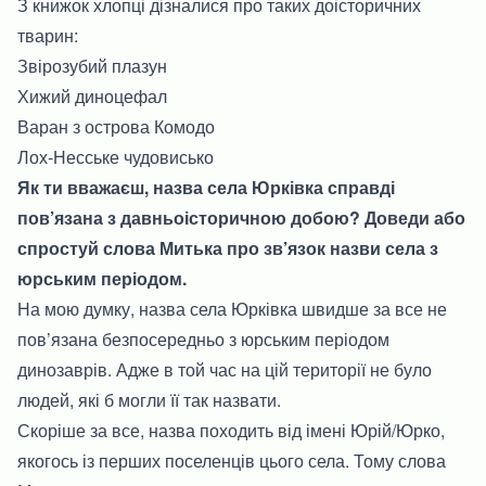
З книжок хлопці дізналися про таких доісторичних
тварин:
Звірозубий плазун
Хижий диноцефал
Варан з острова Комодо
Лох-Несське чудовисько
Як ти вважаєш, назва села Юрківка справді
пов’язана з давньоісторичною добою? Доведи або
спростуй слова Митька про зв’язок назви села з
юрським періодом.
На мою думку, назва села Юрківка швидше за все не
пов’язана безпосередньо з юрським періодом
динозаврів. Адже в той час на цій території не було
людей, які б могли її так назвати.
Скоріше за все, назва походить від імені Юрій/Юрко,
якогось із перших поселенців цього села. Тому слова