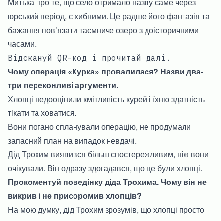
Митька про те, що село отримало назву саме через
юрський період, є хибними. Це радше його фантазія та
бажання пов’язати таємниче озеро з доісторичними
часами.
Відскануй QR-код і прочитай далі.
Чому операція «Курка» провалилася? Назви два-
три переконливі аргументи.
Хлопці недооцінили кмітливість курей і їхню здатність
тікати та ховатися.
Вони погано спланували операцію, не продумали
запасний план на випадок невдачі.
Дід Трохим виявився більш спостережливим, ніж вони
очікували. Він одразу здогадався, що це були хлопці.
Прокоментуй поведінку діда Трохима. Чому він не
викрив і не присоромив хлопців?
На мою думку, дід Трохим зрозумів, що хлопці просто