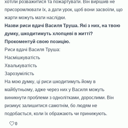
хотіли розважитися та пожартувати. Він вирішив не
присоромлювати їх, а дати урок, щоб вони засвоїли, що
жарти можуть мати наслідки.
Назви риси вдачі Василя Труша. Які з них, на твою
думку, шкодитимуть хлопцеві в житті?
Прокоментуй свою позицію.
Риси вдачі Василя Труша:
Насмішкуватість
Хвалькуватість
Зарозумілість
На мою думку, ці риси шкодитимуть йому в
майбутньому, адже через них у Василя можуть
виникнути проблеми з однолітками, дорослими. Він
ризикує залишитися самотнім, бо людям не
подобається, коли їх ображають чи принижують.
🤍
0