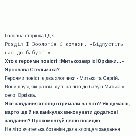
Головна сторінка ГДЗ
Розділ І Зоологія і комахи. «Відпустіть
нас до бабусі!»
Хто є героями повісті «Митькозавр із Юрківки…»
Ярослава Стельмаха?
Героями повісті є два хлопчики - Митько та Сергій.
Вони друзі, які разом їдуть на літо до бабусі Митька у
село Юрківка.
Яке завдання хлопці отримали на літо? Як думаєш,
варто ще й на канікулах виконувати додаткові
завдання? Прокоментуй свою позицію
На літо вчителька ботаніки дала хлопцям завдання