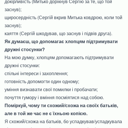
докірливість (Митько дорікнув Сергію за те, що той
заснув);
щиросердність (Сергій вкрив Митька ковдрою, коли той
заснув);
каяття (Сергій шкодував, що заснув і підвів друга).
Як думаєш, що допомагає хлопцям підтримувати
дружні стосунки?
На мою думку, хлопцям допомагають підтримувати
дружні стосунки:
спільні інтереси і захоплення;
готовність допомогти один одному;
уміння визнавати свої помилки і пробачати;
почуття гумору і вміння посміятися над собою.
Поміркуй, чому ти схожий/схожа на своїх батьків,
але в той же час не є їхньою копією.
Я схожий/схожа на батьків, бо успадкував/успадкувала