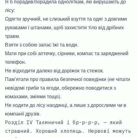
Я б порадив/порадила одноліткам, які вирушають до
лісу:
Одягти зручний, не слизький взуття та одяг з довгими
рукавами і штанами, щоб захистити тіло від дрібних
травм.
Взяти з собою запас їжі та води.
Мати при собі аптечку, сірники, компас та заряджений
телефон.
Не відходити далеко від доріжок та стежок.
Пам’ятати про правила безпечної поведінки (не чіпати
невідомі гриби та ягоди, обережно поводитися з
комахами, зміями тощо).
Не ходити до лісу наодинці, а лише з дорослими чи в
компанії друзів.
Розділ IV Таємничий і бр-р-р-р, — який
страшний. Хороший хлопець. Нервові можуть