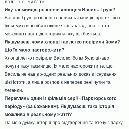
далі не читати
Яку таємницю розповів хлопцям Василь Труш?
Василь Труш розповів хлопцям таємницю про те, що в
їхньому озері нібито живе якась загадкова істота,
можливо навіть доісторична, яку всі бояться.
Як думаєш, чому хлопці так легко повірили йому?
Що їх мало насторожити?
Хлопці легко повірили Василю, бо їм було цікаво
почути таку таємницю. Їх мало насторожити те, що
Василь не навів жодних реальних доказів існування
цієї істоти, а лише розповів неперевірені чутки та
легенди.
Переглянь один із фільмів серії «Парк юрського
періоду» (за бажанням). Як думаєш, така історія
можлива в реальному житті?
На мою думку, історія про відтворення та втечу з парку