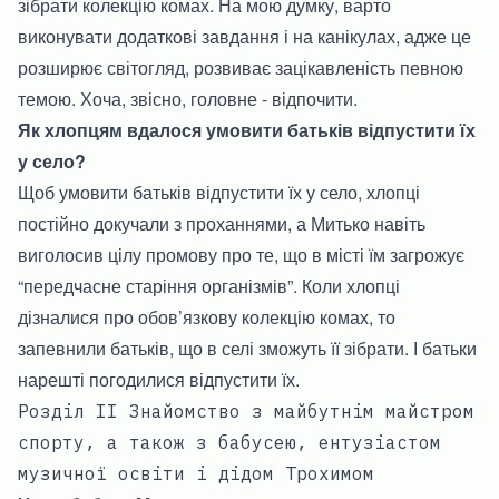
зібрати колекцію комах. На мою думку, варто
виконувати додаткові завдання і на канікулах, адже це
розширює світогляд, розвиває зацікавленість певною
темою. Хоча, звісно, головне - відпочити.
Як хлопцям вдалося умовити батьків відпустити їх
у село?
Щоб умовити батьків відпустити їх у село, хлопці
постійно докучали з проханнями, а Митько навіть
виголосив цілу промову про те, що в місті їм загрожує
“передчасне старіння організмів”. Коли хлопці
дізналися про обов’язкову колекцію комах, то
запевнили батьків, що в селі зможуть її зібрати. І батьки
нарешті погодилися відпустити їх.
Розділ II Знайомство з майбутнім майстром
спорту, а також з бабусею, ентузіастом
музичної освіти і дідом Трохимом