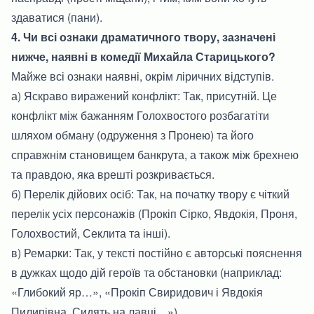
здаватися (пани).
4. Чи всі ознаки драматичного твору, зазначені
нижче, наявні в комедії Михайла Старицького?
Майже всі ознаки наявні, окрім ліричних відступів.
а) Яскраво виражений конфлікт: Так, присутній. Це
конфлікт між бажанням Голохвостого розбагатіти
шляхом обману (одруження з Пронею) та його
справжнім становищем банкрута, а також між брехнею
та правдою, яка врешті розкривається.
б) Перелік дійових осіб: Так, на початку твору є чіткий
перелік усіх персонажів (Прокіп Сірко, Явдокія, Проня,
Голохвостий, Секлита та інші).
в) Ремарки: Так, у тексті постійно є авторські пояснення
в дужках щодо дій героїв та обстановки (наприклад:
«Глибокий яр…», «Прокіп Свиридович і Явдокія
Пилипівна. Сидять на лавці…»).