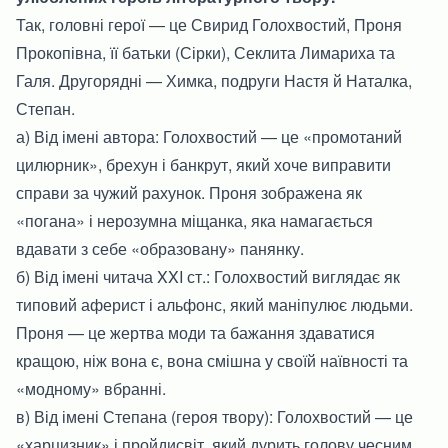
Так, головні герої — це Свирид Голохвостий, Проня
Прокопівна, її батьки (Сірки), Секлита Лимариха та
Галя. Другорядні — Химка, подруги Настя й Наталка,
Степан.
а) Від імені автора: Голохвостий — це «промотаний
цилюрник», брехун і банкрут, який хоче виправити
справи за чужий рахунок. Проня зображена як
«погана» і нерозумна міщанка, яка намагається
вдавати з себе «образовану» панянку.
б) Від імені читача XXI ст.: Голохвостий виглядає як
типовий аферист і альфонс, який маніпулює людьми.
Проня — це жертва моди та бажання здаватися
кращою, ніж вона є, вона смішна у своїй наївності та
«модному» вбранні.
в) Від імені Степана (героя твору): Голохвостий — це
«харцизник» і пройдисвіт, який дурить голову чесним