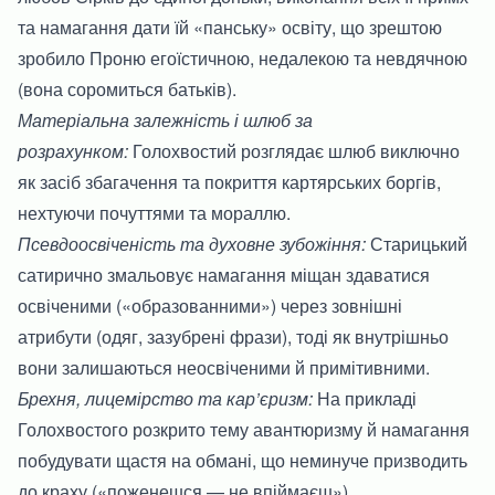
та намагання дати їй «панську» освіту, що зрештою
зробило Проню егоїстичною, недалекою та невдячною
(вона соромиться батьків).
Матеріальна залежність і шлюб за
розрахунком:
Голохвостий розглядає шлюб виключно
як засіб збагачення та покриття картярських боргів,
нехтуючи почуттями та мораллю.
Псевдоосвіченість та духовне зубожіння:
Старицький
сатирично змальовує намагання міщан здаватися
освіченими («образованними») через зовнішні
атрибути (одяг, зазубрені фрази), тоді як внутрішньо
вони залишаються неосвіченими й примітивними.
Брехня, лицемірство та кар’єризм:
На прикладі
Голохвостого розкрито тему авантюризму й намагання
побудувати щастя на обмані, що неминуче призводить
до краху («поженешся — не впіймаєш»).