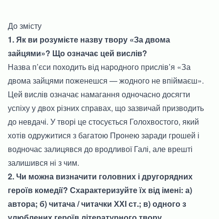
До змісту
1. Як ви розумієте назву твору «За двома
зайцями»? Що означає цей вислів?
Назва п’єси походить від народного прислів’я «За
двома зайцями поженешся — жодного не впіймаєш».
Цей вислів означає намагання одночасно досягти
успіху у двох різних справах, що зазвичай призводить
до невдачі. У творі це стосується Голохвостого, який
хотів одружитися з багатою Пронею заради грошей і
водночас залицявся до вродливої Галі, але врешті
залишився ні з чим.
2. Чи можна визначити головних і другорядних
героїв комедії? Схарактеризуйте їх від імені: а)
автора; б) читача / читачки ХХІ ст.; в) одного з
улюблених героїв літературного твору.