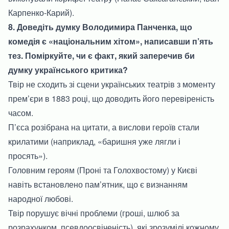
Карпенко-Карий).
8. Доведіть думку Володимира Панченка, що
комедія є «національним хітом», написавши п’ять
тез. Поміркуйте, чи є факт, який заперечив би
думку українського критика?
Твір не сходить зі сцени українських театрів з моменту
прем’єри в 1883 році, що доводить його перевіреність
часом.
П’єса розібрана на цитати, а вислови героїв стали
крилатими (наприклад, «баришня уже лягли і
просять»).
Головним героям (Проні та Голохвостому) у Києві
навіть встановлено пам’ятник, що є визнанням
народної любові.
Твір порушує вічні проблеми (гроші, шлюб за
розрахунком, псевдоосвіченість), які зрозумілі кожному