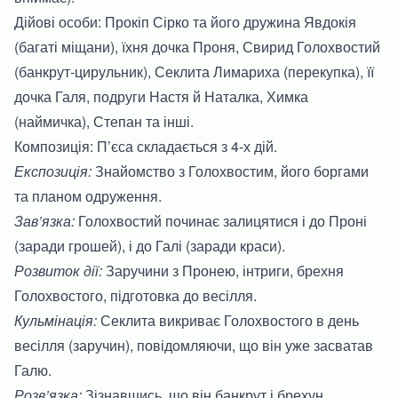
Дійові особи: Прокіп Сірко та його дружина Явдокія
(багаті міщани), їхня дочка Проня, Свирид Голохвостий
(банкрут-цирульник), Секлита Лимариха (перекупка), її
дочка Галя, подруги Настя й Наталка, Химка
(наймичка), Степан та інші.
Композиція: П’єса складається з 4-х дій.
Експозиція:
Знайомство з Голохвостим, його боргами
та планом одруження.
Зав’язка:
Голохвостий починає залицятися і до Проні
(заради грошей), і до Галі (заради краси).
Розвиток дії:
Заручини з Пронею, інтриги, брехня
Голохвостого, підготовка до весілля.
Кульмінація:
Секлита викриває Голохвостого в день
весілля (заручин), повідомляючи, що він уже засватав
Галю.
Розв’язка:
Зізнавшись, що він банкрут і брехун,