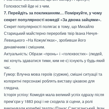
Голохвостий йде ні з чим.
7. Перейдіть за покликанням… Поміркуйте, у чому
секрет популярності комедії «За двома зайцями».
Секрет популярності полягає в тому, що Михайло
Старицький майстерно переробив твір Івана Нечуя-
Левицького «На Кожум’яках», зробивши його
динамічним і смішним.
Актуальність: Образи «пронь» і «голохвостих» (людей,
які хочуть здаватися тими, ким не є) існують у будь-який
час.
Гумор: Влучна мова героїв (суржик), смішні ситуації та
колоритні персонажі роблять виставу цікавою для
глядача.
Історія успіху: Комедія мала великий успіх одразу після
прем’єри у 1883 році і не сходила зі сцени, а ролі
виконували корифеї театру (Панас Саксаганський, Іван