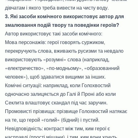
дівчатам і якого треба вивести на чисту воду.
3. Які засоби комічного використовує автор для
змалювання подій твору та поведінки героїв?
Автор використовує такі засоби комічного:
Мова персонажів: герої говорять суржиком,
перекручують слова, вживають русизми та невдало
використовують «розумні» слова (наприклад,
«електричество», «по-модньому», «образованний
человек»), щоб здаватися вищими за інших.
Комічні ситуації: наприклад, коли Голохвостий
одночасно залицяється до Галі й Проні або коли
Секлита влаштовує скандал під час заручин.
Промовисті прізвища: прізвище Голохвостий натякає
на те, що герой «голий» (бідний) і пустий.
Невідповідність: контраст між тим, ким герої є
насправді (прості міщани), і тим, ким вони хочуть