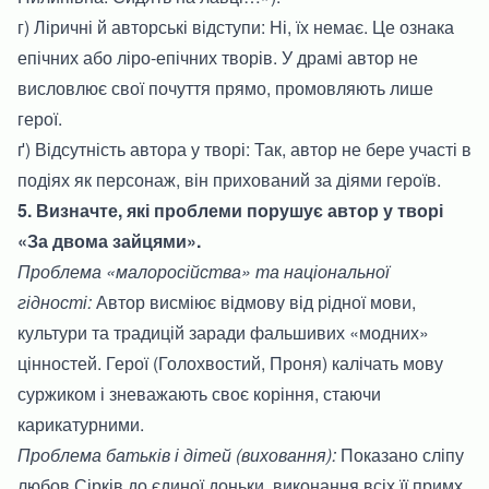
г) Ліричні й авторські відступи: Ні, їх немає. Це ознака
епічних або ліро-епічних творів. У драмі автор не
висловлює свої почуття прямо, промовляють лише
герої.
ґ) Відсутність автора у творі: Так, автор не бере участі в
подіях як персонаж, він прихований за діями героїв.
5. Визначте, які проблеми порушує автор у творі
«За двома зайцями».
Проблема «малоросійства» та національної
гідності:
Автор висміює відмову від рідної мови,
культури та традицій заради фальшивих «модних»
цінностей. Герої (Голохвостий, Проня) калічать мову
суржиком і зневажають своє коріння, стаючи
карикатурними.
Проблема батьків і дітей (виховання):
Показано сліпу
любов Сірків до єдиної доньки, виконання всіх її примх