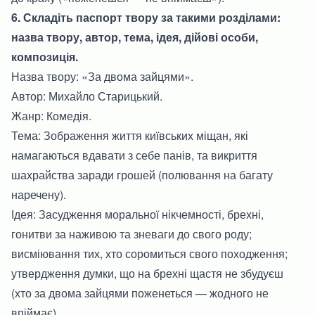
6. Складіть паспорт твору за такими розділами:
назва твору, автор, тема, ідея, дійові особи,
композиція.
Назва твору: «За двома зайцями».
Автор: Михайло Старицький.
Жанр: Комедія.
Тема: Зображення життя київських міщан, які
намагаються вдавати з себе панів, та викриття
шахрайства заради грошей (полювання на багату
наречену).
Ідея: Засудження моральної нікчемності, брехні,
гонитви за наживою та зневаги до свого роду;
висміювання тих, хто соромиться свого походження;
утвердження думки, що на брехні щастя не збудуєш
(хто за двома зайцями поженеться — жодного не
впіймає).