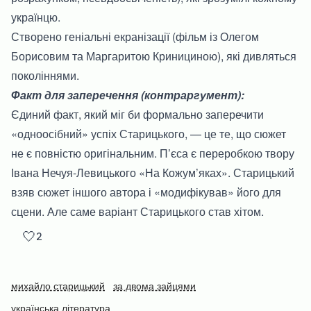
українцю.
Створено геніальні екранізації (фільм із Олегом
Борисовим та Маргаритою Кринициною), які дивляться
поколіннями.
Факт для заперечення (контраргумент):
Єдиний факт, який міг би формально заперечити
«одноосібний» успіх Старицького, — це те, що сюжет
не є повністю оригінальним. П’єса є переробкою твору
Івана Нечуя-Левицького «На Кожум’яках». Старицький
взяв сюжет іншого автора і «модифікував» його для
сцени. Але саме варіант Старицького став хітом.
🤍
2
михайло старицький
за двома зайцями
українська література