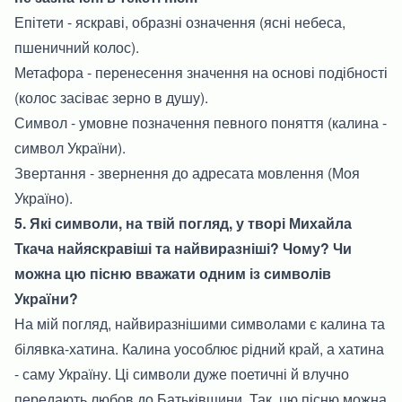
Епітети - яскраві, образні означення (ясні небеса,
пшеничний колос).
Метафора - перенесення значення на основі подібності
(колос засіває зерно в душу).
Символ - умовне позначення певного поняття (калина -
символ України).
Звертання - звернення до адресата мовлення (Моя
Україно).
5. Які символи, на твій погляд, у творі Михайла
Ткача найяскравіші та найвиразніші? Чому? Чи
можна цю пісню вважати одним із символів
України?
На мій погляд, найвиразнішими символами є калина та
білявка-хатина. Калина уособлює рідний край, а хатина
- саму Україну. Ці символи дуже поетичні й влучно
передають любов до Батьківщини. Так, цю пісню можна