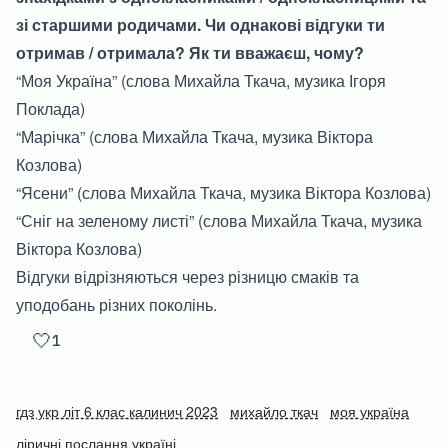
зі старшими родичами. Чи однакові відгуки ти
отримав / отримала? Як ти вважаєш, чому?
“Моя Україна” (слова Михайла Ткача, музика Ігоря
Поклада)
“Марічка” (слова Михайла Ткача, музика Віктора
Козлова)
“Ясени” (слова Михайла Ткача, музика Віктора Козлова)
“Сніг на зеленому листі” (слова Михайла Ткача, музика
Віктора Козлова)
Відгуки відрізняються через різницю смаків та
уподобань різних поколінь.
🤍
1
гдз укр літ 6 клас калинич 2023
михайло ткач
моя україна
ліричні послання україні