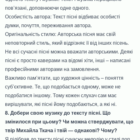
пов’язані, доповнюючи одне одного.
Особистість автора: Текст пісні відбиває особисті
думки, почуття, переживання автора.
Оригінальність стилю: Авторська пісня має свій
неповторний стиль, який відрізняє її від інших пісень.
Не всі сучасні пісні можна вважати авторськими. Деякі
пісні є просто каверами на відомі хіти, інші – написані
професійними авторами на замовлення.
Важливо пам’ятати, що художня цінність – поняття
суб’єктивне. Те, що подобається одному, може не
подобатися іншому. Тому кожен слухач сам має
вирішувати, які пісні йому подобаються, а які ні.
8. Добери свою музику до тексту пісні. Що
змінилося при цьому? Чи можна стверджувати, що
твір Михайла Ткача і твій — однакові? Чому?
Я підібрав до тексту пісні сучасну мелодію у стилі поп.