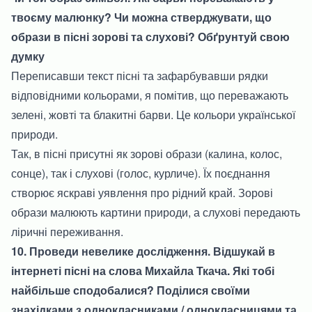
твоєму малюнку? Чи можна стверджувати, що
образи в пісні зорові та слухові? Обґрунтуй свою
думку
Переписавши текст пісні та зафарбувавши рядки
відповідними кольорами, я помітив, що переважають
зелені, жовті та блакитні барви. Це кольори української
природи.
Так, в пісні присутні як зорові образи (калина, колос,
сонце), так і слухові (голос, курличе). Їх поєднання
створює яскраві уявлення про рідний край. Зорові
образи малюють картини природи, а слухові передають
ліричні переживання.
10. Проведи невелике дослідження. Відшукай в
інтернеті пісні на слова Михайла Ткача. Які тобі
найбільше сподобалися? Поділися своїми
знахідками з однокласниками / однокласницями та