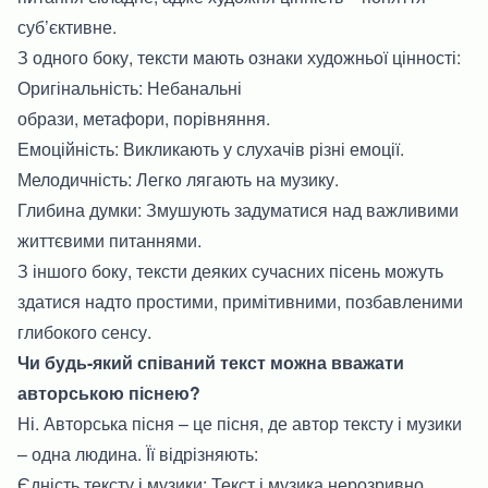
суб’єктивне.
З одного боку, тексти мають ознаки художньої цінності:
Оригінальність: Небанальні
образи, метафори, порівняння.
Емоційність: Викликають у слухачів різні емоції.
Мелодичність: Легко лягають на музику.
Глибина думки: Змушують задуматися над важливими
життєвими питаннями.
З іншого боку, тексти деяких сучасних пісень можуть
здатися надто простими, примітивними, позбавленими
глибокого сенсу.
Чи будь-який співаний текст можна вважати
авторською піснею?
Ні. Авторська пісня – це пісня, де автор тексту і музики
– одна людина. Її відрізняють:
Єдність тексту і музики: Текст і музика нерозривно