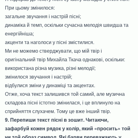
При цьому змінилося:
загальне звучання і настрій пісні;
динаміка й темп, оскільки сучасна мелодія швидша та
енергійніша;
акценти та наголоси у пісні змістилися.
Ми не можемо стверджувати, що мій твір і
оригінальний твір Михайла Ткача однакові, оскільки:
використана різна музика, різні мелодії;
змінилося звучання і настрій;
відбулися зміни у динаміці та акцентах.
Отже, хоча текст залишився той самий, але музична
складова пісні істотно змінилася, і це вплинуло на
сприйняття слухачем. Тому це вже інший твір.
9. Перепиши текст пісні в зошит. Читаючи,
зафарбуй кожен рядок у колір, який «просить» той
чи той образ символ. Які барви переважають у