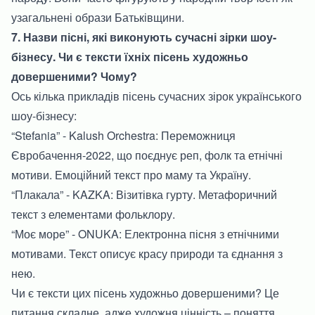
узагальнені образи Батьківщини.
7. Назви пісні, які виконують сучасні зірки шоу-
бізнесу. Чи є тексти їхніх пісень художньо
довершеними? Чому?
Ось кілька прикладів пісень сучасних зірок українського
шоу-бізнесу:
“Stefania” - Kalush Orchestra: Переможниця
Євробачення-2022, що поєднує реп, фолк та етнічні
мотиви. Емоційний текст про маму та Україну.
“Плакала” - KAZKA: Візитівка гурту. Метафоричний
текст з елементами фольклору.
“Моє море” - ONUKA: Електронна пісня з етнічними
мотивами. Текст описує красу природи та єднання з
нею.
Чи є тексти цих пісень художньо довершеними? Це
питання складне, адже художня цінність – поняття