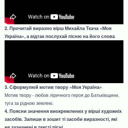
2. Прочитай виразно вірш Михайла Ткача «Моя
Україна», а відтак послухай пісню на його слова
3. Сформулюй мотив твору «Моя Україна»
Мотив твору - любов ліричного героя до Батьківщини,
туга за рідною землею.
4. Поясни значення виокремлених у вірші художніх
засобів. Запиши в зошит ті засоби виразності, які
не зазначені в тексті пісні