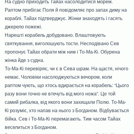
На судно приходить Тайах насолодитися морем.
Раптом прибігає Поля й повідомляє про запах диму на
кораблі. Тайах підтверджує. Жінки знаходять і гасять
джерело пожежі.
Нарешті корабель добудовано. Влаштовують
святкування, виголошують тости. Несподівано Сев
пропонує Тайах обрати між ним і То-Ма-Кі. Обурена
жінка йде з судна.
То-Ма-Кі перевіряє, чи є в Сева шрам. На щастя, нічого
немає. Чоловіки насолоджуються вечором, коли
раптом чують, що хтось вдирається на корабель: “Цього
разу вони точно не втечуть від мого ножа”. Це той
самий рибалка, від якого вони захищали Полю. То-Ма-
Кі розуміє, хто напав на нього з Богданом. Відбувається
бійка. Сев і То-Ма-Кі перемагають. Тим часом Тайах
веселиться з Богданом.