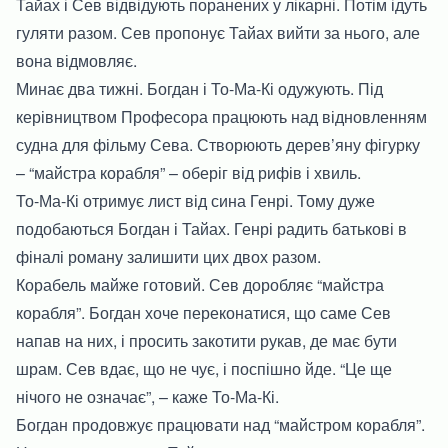
Тайах і Сев відвідують поранених у лікарні. Потім ідуть
гуляти разом. Сев пропонує Тайах вийти за нього, але
вона відмовляє.
Минає два тижні. Богдан і То-Ма-Кі одужують. Під
керівництвом Професора працюють над відновленням
судна для фільму Сева. Створюють дерев’яну фігурку
– “майстра корабля” – оберіг від рифів і хвиль.
То-Ма-Кі отримує лист від сина Генрі. Тому дуже
подобаються Богдан і Тайах. Генрі радить батькові в
фіналі роману залишити цих двох разом.
Корабель майже готовий. Сев доробляє “майстра
корабля”. Богдан хоче переконатися, що саме Сев
напав на них, і просить закотити рукав, де має бути
шрам. Сев вдає, що не чує, і поспішно йде. “Це ще
нічого не означає”, – каже То-Ма-Кі.
Богдан продовжує працювати над “майстром корабля”.