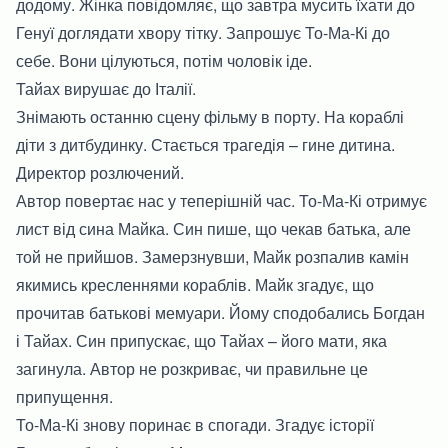
додому. Жінка повідомляє, що завтра мусить їхати до
Генуї доглядати хвору тітку. Запрошує То-Ма-Кі до
себе. Вони цілуються, потім чоловік іде.
Тайах вирушає до Італії.
Знімають останню сцену фільму в порту. На кораблі
діти з дитбудинку. Стається трагедія – гине дитина.
Директор розлючений.
Автор повертає нас у теперішній час. То-Ма-Кі отримує
лист від сина Майка. Син пише, що чекав батька, але
той не прийшов. Замерзнувши, Майк розпалив камін
якимись кресленнями кораблів. Майк згадує, що
прочитав батькові мемуари. Йому сподобались Богдан
і Тайах. Син припускає, що Тайах – його мати, яка
загинула. Автор не розкриває, чи правильне це
припущення.
То-Ма-Кі знову поринає в спогади. Згадує історії