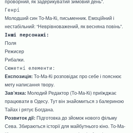
проворний, як задерикуватий зимовий день”.
Генрі
Молодший син То-Ма-Кі, письменник. Емоційний і
нестабільний: “Неврівноважений, як весняна повінь”.
Інші персонажі:
Поля
Режисер
Рибалки.
Сюжетні елементи:
Експозиція:
То-Ма-Кі розповідає про себе і пояснює
мету написання твору.
Зав’язка:
Молодий Редактор (То-Ма-Кі) приїжджає
працювати в Одесу. Тут він знайомиться з балериною
Тайах і рятує Богдана.
Розвиток дії:
Підготовка до зйомок нового фільму
Сева. Збираються історії для майбутнього кіно. То-Ма-