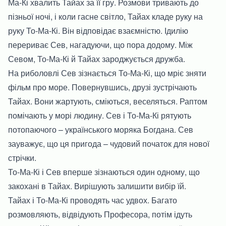
Ма-Кі хвалить Тайах за її гру. Розмови тривають до
пізньої ночі, і коли гасне світло, Тайах кладе руку на
руку То-Ма-Кі. Він відповідає взаємністю. Ідилію
перериває Сев, нагадуючи, що пора додому. Між
Севом, То-Ма-Кі й Тайах зароджується дружба.
На риболовлі Сев зізнається То-Ма-Кі, що мріє зняти
фільм про море. Повернувшись, друзі зустрічають
Тайах. Вони жартують, сміються, веселяться. Раптом
помічають у морі людину. Сев і То-Ма-Кі рятують
потопаючого – українського моряка Богдана. Сев
зауважує, що ця пригода – чудовий початок для нової
стрічки.
То-Ма-Кі і Сев вперше зізнаються один одному, що
закохані в Тайах. Вирішують залишити вибір їй.
Тайах і То-Ма-Кі проводять час удвох. Багато
розмовляють, відвідують Професора, потім ідуть