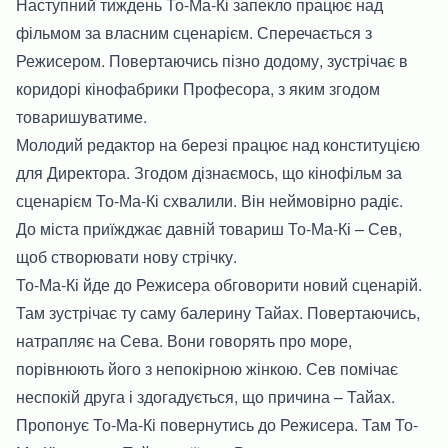
Наступний тиждень То-Ма-Кі запекло працює над
фільмом за власним сценарієм. Сперечається з
Режисером. Повертаючись пізно додому, зустрічає в
коридорі кінофабрики Професора, з яким згодом
товаришуватиме.
Молодий редактор на березі працює над конституцією
для Директора. Згодом дізнаємось, що кінофільм за
сценарієм То-Ма-Кі схвалили. Він неймовірно радіє.
До міста приїжджає давній товариш То-Ма-Кі – Сев,
щоб створювати нову стрічку.
То-Ма-Кі йде до Режисера обговорити новий сценарій.
Там зустрічає ту саму балерину Тайах. Повертаючись,
натрапляє на Сева. Вони говорять про море,
порівнюють його з непокірною жінкою. Сев помічає
неспокій друга і здогадується, що причина – Тайах.
Пропонує То-Ма-Кі повернутись до Режисера. Там То-