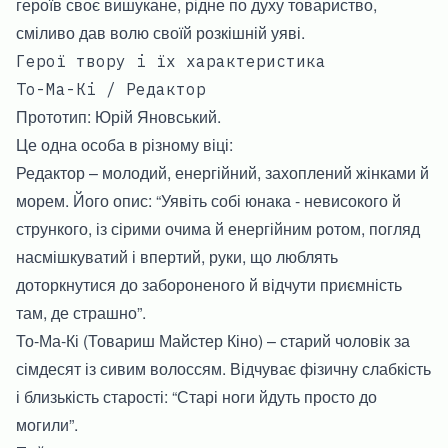
героїв своє вишукане, рідне по духу товариство,
сміливо дав волю своїй розкішній уяві.
Герої твору і їх характеристика
То-Ма-Кі / Редактор
Прототип: Юрій Яновський.
Це одна особа в різному віці:
Редактор – молодий, енергійний, захоплений жінками й
морем. Його опис: “Уявіть собі юнака - невисокого й
стрункого, із сірими очима й енергійним ротом, погляд
насмішкуватий і впертий, руки, що люблять
доторкнутися до забороненого й відчути приємність
там, де страшно”.
То-Ма-Кі (Товариш Майстер Кіно) – старий чоловік за
сімдесят із сивим волоссям. Відчуває фізичну слабкість
і близькість старості: “Старі ноги йдуть просто до
могили”.