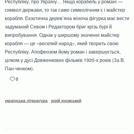
Республіку, про Україну… Якщо корабель у романі —
символ держави, то так само символічним є і майстер
корабля. Екзотична дерев’яна жіноча фігурка має вести
задуманий Севом і Редактором бриг крізь бурі й
випробування. Однак у ширшому значенні майстер
корабля — це «веселий народ», який творить свою
Республіку. Апофеозом йому роман і завершується,
цілком у дусі Довженкових фільмів 1920-х років (За В.
Пан-ченком).
🤍
0
українська література
юрій яновський