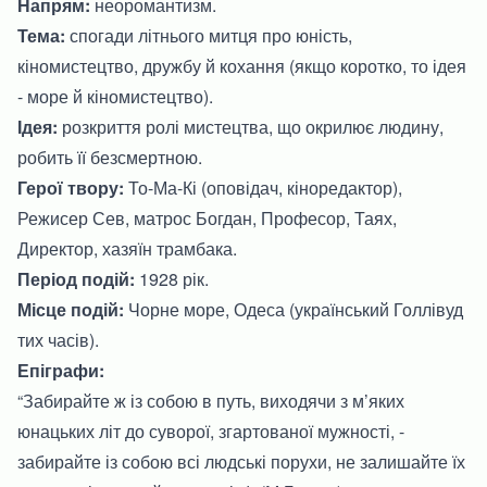
Напрям:
неоромантизм.
Тема:
спогади літнього митця про юність,
кіномистецтво, дружбу й кохання (якщо коротко, то ідея
- море й кіномистецтво).
Ідея:
розкриття ролі мистецтва, що окрилює людину,
робить її безсмертною.
Герої твору:
То-Ма-Кі (оповідач, кіноредактор),
Режисер Сев, матрос Богдан, Професор, Таях,
Директор, хазяїн трамбака.
Період подій:
1928 рік.
Місце подій:
Чорне море, Одеса (український Голлівуд
тих часів).
Епіграфи:
“Забирайте ж із собою в путь, виходячи з м’яких
юнацьких літ до суворої, згартованої мужності, -
забирайте із собою всі людські порухи, не залишайте їх