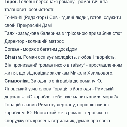
Герої.
Головні персонажі роману - романтичні та
талановиті особистості:
То-Ма-Кі (Редактор) і Сев - “дивні люди”, готові служити
своїй Прекрасній Дамі
Таях - загадкова балерина з “гріховною привабливістю”
Директор - колишній матрос
Богдан - моряк з багатим досвідом
Вітаїзм.
Роман оспівує молодість, любов і творчість.
Він пронизаний “романтикою вітаїзму” - прославленням
життя, що відповідає закликам Миколи Хвильового.
Символіка.
За один з епіграфів до роману Ю.
Яновський узяв слова Горація з його оди «Римській
державі»: «О корабле, тебе вже манить хвиля моря?»
Горацій славив Римську державу, порівнюючи її з
кораблем. Ю. Яновський же в романі, герої якого
споруджують красень-вітрильник, думав про свою