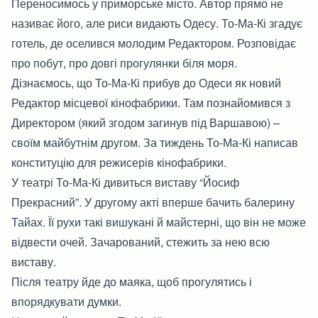
Переносимось у приморське місто. Автор прямо не
називає його, але риси видають Одесу. То-Ма-Кі згадує
готель, де оселився молодим Редактором. Розповідає
про побут, про довгі прогулянки біля моря.
Дізнаємось, що То-Ма-Кі прибув до Одеси як новий
Редактор місцевої кінофабрики. Там познайомився з
Директором (який згодом загинув під Варшавою) –
своїм майбутнім другом. За тиждень То-Ма-Кі написав
конституцію для режисерів кінофабрики.
У театрі То-Ма-Кі дивиться виставу “Йосиф
Прекрасний”. У другому акті вперше бачить балерину
Тайах. Її рухи такі вишукані й майстерні, що він не може
відвести очей. Зачарований, стежить за нею всю
виставу.
Після театру йде до маяка, щоб прогулятись і
впорядкувати думки.