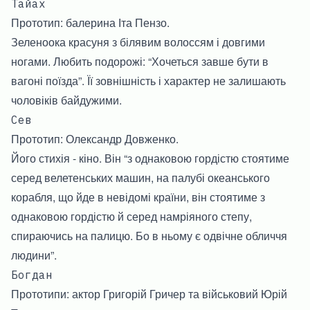
Тайах
Прототип: балерина Іта Пензо.
Зеленоока красуня з білявим волоссям і довгими
ногами. Любить подорожі: “Хочеться завше бути в
вагоні поїзда”. Її зовнішність і характер не залишають
чоловіків байдужими.
Сев
Прототип: Олександр Довженко.
Його стихія - кіно. Він “з однаковою гордістю стоятиме
серед велетенських машин, на палубі океанського
корабля, що йде в невідомі країни, він стоятиме з
однаковою гордістю й серед намріяного степу,
спираючись на палицю. Бо в ньому є одвічне обличчя
людини”.
Богдан
Прототипи: актор Григорій Гричер та військовий Юрій