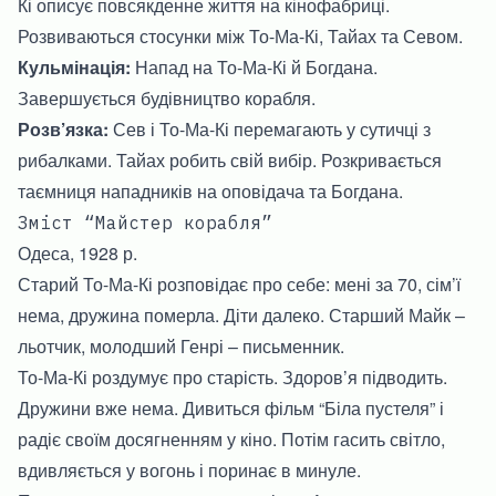
Кі описує повсякденне життя на кінофабриці.
Розвиваються стосунки між То-Ма-Кі, Тайах та Севом.
Кульмінація:
Напад на То-Ма-Кі й Богдана.
Завершується будівництво корабля.
Розв’язка:
Сев і То-Ма-Кі перемагають у сутичці з
рибалками. Тайах робить свій вибір. Розкривається
таємниця нападників на оповідача та Богдана.
Зміст “Майстер корабля”
Одеса, 1928 р.
Старий То-Ма-Кі розповідає про себе: мені за 70, сім’ї
нема, дружина померла. Діти далеко. Старший Майк –
льотчик, молодший Генрі – письменник.
То-Ма-Кі роздумує про старість. Здоров’я підводить.
Дружини вже нема. Дивиться фільм “Біла пустеля” і
радіє своїм досягненням у кіно. Потім гасить світло,
вдивляється у вогонь і поринає в минуле.