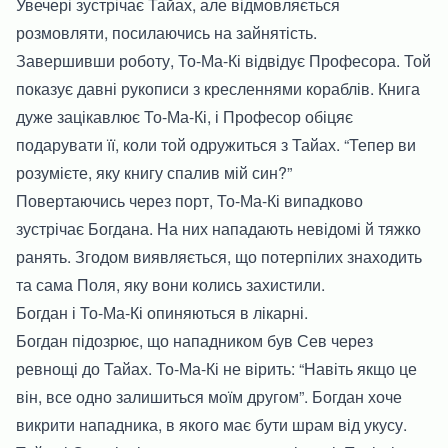
Увечері зустрічає Тайах, але відмовляється
розмовляти, посилаючись на зайнятість.
Завершивши роботу, То-Ма-Кі відвідує Професора. Той
показує давні рукописи з кресленнями кораблів. Книга
дуже зацікавлює То-Ма-Кі, і Професор обіцяє
подарувати її, коли той одружиться з Тайах. “Тепер ви
розумієте, яку книгу спалив мій син?”
Повертаючись через порт, То-Ма-Кі випадково
зустрічає Богдана. На них нападають невідомі й тяжко
ранять. Згодом виявляється, що потерпілих знаходить
та сама Поля, яку вони колись захистили.
Богдан і То-Ма-Кі опиняються в лікарні.
Богдан підозрює, що нападником був Сев через
ревнощі до Тайах. То-Ма-Кі не вірить: “Навіть якщо це
він, все одно залишиться моїм другом”. Богдан хоче
викрити нападника, в якого має бути шрам від укусу.