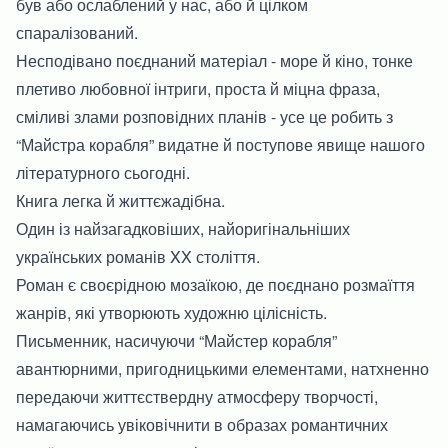
був або ослаблений у нас, або й цілком
спаралізований.
Несподівано поєднаний матеріал - море й кіно, тонке
плетиво любовної інтриги, проста й міцна фраза,
сміливі злами розповідних планів - усе це робить з
“Майстра корабля” видатне й поступове явище нашого
літературного сьогодні.
Книга легка й життєжадібна.
Один із найзагадковіших, найоригінальніших
українських романів XX століття.
Роман є своєрідною мозаїкою, де поєднано розмаїття
жанрів, які утворюють художню цілісність.
Письменник, насичуючи “Майстер корабля”
авантюрними, пригодницькими елементами, натхненно
передаючи життєствердну атмосферу творчості,
намагаючись увіковічнити в образах романтичних