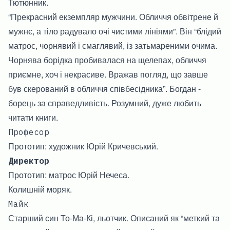
Тютюнник.
“Прекрасний екземпляр мужчини. Обличчя обвітрене й
мужнє, а тіло радувало очі чистими лініями”. Він “блідий
матрос, чорнявий і смаглявий, із затьмареними очима.
Чорнява борідка пробивалася на щелепах, обличчя
приємне, хоч і некрасиве. Вражав погляд, що завше
був скерований в обличчя співбесідника”. Богдан -
борець за справедливість. Розумний, дуже любить
читати книги.
Професор
Прототип: художник Юрій Кричевський.
Директор
Прототип: матрос Юрій Нечеса.
Колишній моряк.
Майк
Старший син То-Ма-Кі, льотчик. Описаний як “меткий та