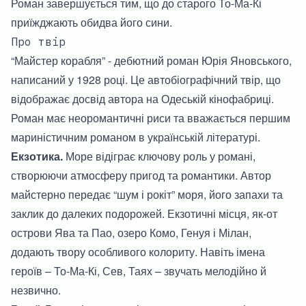
Роман завершується тим, що до старого То-Ма-Кі
приїжджають обидва його сини.
Про твір
“Майстер корабля” - дебютний роман Юрія Яновського,
написаний у 1928 році. Це автобіографічний твір, що
відображає досвід автора на Одеській кінофабриці.
Роман має неоромантичні риси та вважається першим
мариністичним романом в українській літературі.
Екзотика.
Море відіграє ключову роль у романі,
створюючи атмосферу пригод та романтики. Автор
майстерно передає “шум і рокіт” моря, його запахи та
заклик до далеких подорожей. Екзотичні місця, як-от
острови Ява та Пао, озеро Комо, Генуя і Мілан,
додають твору особливого колориту. Навіть імена
героїв – То-Ма-Кі, Сев, Таях – звучать мелодійно й
незвично.