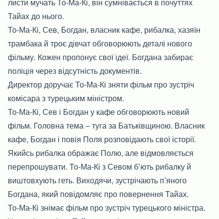
листи мучать То-Ма-Кі, він сумнівається в почуттях
Тайах до нього.
То-Ма-Кі, Сев, Богдан, власник кафе, рибалка, хазяїн
трамбака й троє дівчат обговорюють деталі нового
фільму. Кожен пропонує свої ідеї. Богдана забирає
поліція через відсутність документів.
Директор доручає То-Ма-Кі зняти фільм про зустріч
комісара з турецьким міністром.
То-Ма-Кі, Сев і Богдан у кафе обговорюють новий
фільм. Головна тема – туга за Батьківщиною. Власник
кафе, Богдан і повія Поля розповідають свої історії.
Якийсь рибалка ображає Полю, але відмовляється
перепрошувати. То-Ма-Кі з Севом б’ють рибалку й
виштовхують геть. Виходячи, зустрічають п’яного
Богдана, який повідомляє про повернення Тайах.
То-Ма-Кі знімає фільм про зустріч турецького міністра.