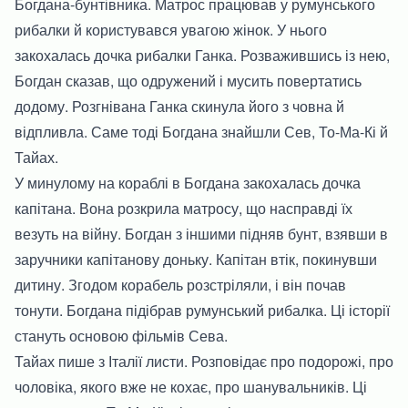
Богдана-бунтівника. Матрос працював у румунського
рибалки й користувався увагою жінок. У нього
закохалась дочка рибалки Ганка. Розважившись із нею,
Богдан сказав, що одружений і мусить повертатись
додому. Розгнівана Ганка скинула його з човна й
відпливла. Саме тоді Богдана знайшли Сев, То-Ма-Кі й
Тайах.
У минулому на кораблі в Богдана закохалась дочка
капітана. Вона розкрила матросу, що насправді їх
везуть на війну. Богдан з іншими підняв бунт, взявши в
заручники капітанову доньку. Капітан втік, покинувши
дитину. Згодом корабель розстріляли, і він почав
тонути. Богдана підібрав румунський рибалка. Ці історії
стануть основою фільмів Сева.
Тайах пише з Італії листи. Розповідає про подорожі, про
чоловіка, якого вже не кохає, про шанувальників. Ці