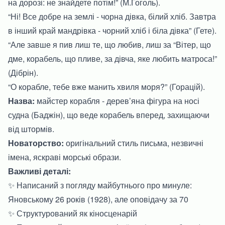
на дорозі: не знайдете потім!” (М.Гоголь).
“Ні! Все добре на землі - чорна дівка, білий хліб. Завтра
в інший край мандрівка - чорний хліб і біла дівка” (Гете).
“Але завше я пив лиш те, що любив, лиш за “Вітер, що
дме, корабель, що пливе, за дівча, яке любить матроса!”
(Дібрін).
“О корабле, тебе вже манить хвиля моря?” (Горацій).
Назва:
майстер корабля - дерев’яна фігура на носі
судна (Баджін), що веде корабель вперед, захищаючи
від штормів.
Новаторство:
оригінальний стиль письма, незвичні
імена, яскраві морські образи.
Важливі деталі:
✨ Написаний з погляду майбутнього про минуле:
Яновському 26 років (1928), але оповідачу за 70
✨ Структурований як кіносценарій