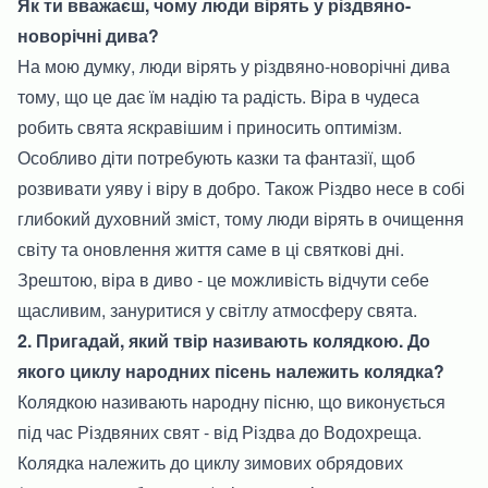
Як ти вважаєш, чому люди вірять у різдвяно-
новорічні дива?
На мою думку, люди вірять у різдвяно-новорічні дива
тому, що це дає їм надію та радість. Віра в чудеса
робить свята яскравішим і приносить оптимізм.
Особливо діти потребують казки та фантазії, щоб
розвивати уяву і віру в добро. Також Різдво несе в собі
глибокий духовний зміст, тому люди вірять в очищення
світу та оновлення життя саме в ці святкові дні.
Зрештою, віра в диво - це можливість відчути себе
щасливим, зануритися у світлу атмосферу свята.
2. Пригадай, який твір називають колядкою. До
якого циклу народних пісень належить колядка?
Колядкою називають народну пісню, що виконується
під час Різдвяних свят - від Різдва до Водохреща.
Колядка належить до циклу зимових обрядових