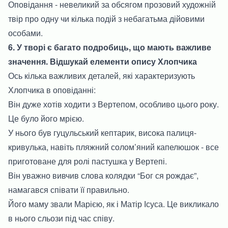
Оповідання - невеликий за обсягом прозовий художній
твір про одну чи кілька подій з небагатьма дійовими
особами.
6. У творі є багато подробиць, що мають важливе
значення. Відшукай елементи опису Хлопчика
Ось кілька важливих деталей, які характеризують
Хлопчика в оповіданні:
Він дуже хотів ходити з Вертепом, особливо цього року.
Це було його мрією.
У нього був гуцульський кептарик, висока палиця-
кривулька, навіть пляжний солом’яний капелюшок - все
приготоване для ролі пастушка у Вертепі.
Він уважно вивчив слова колядки “Бог ся рождає”,
намагався співати її правильно.
Його маму звали Марією, як і Матір Ісуса. Це викликало
в нього сльози під час співу.