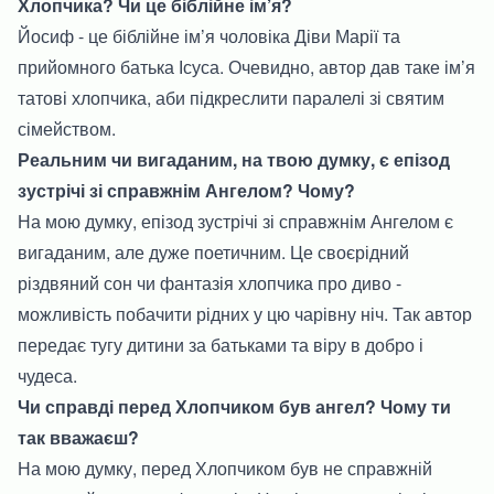
Хлопчика? Чи це біблійне ім’я?
Йосиф - це біблійне ім’я чоловіка Діви Марії та
прийомного батька Ісуса. Очевидно, автор дав таке ім’я
татові хлопчика, аби підкреслити паралелі зі святим
сімейством.
Реальним чи вигаданим, на твою думку, є епізод
зустрічі зі справжнім Ангелом? Чому?
На мою думку, епізод зустрічі зі справжнім Ангелом є
вигаданим, але дуже поетичним. Це своєрідний
різдвяний сон чи фантазія хлопчика про диво -
можливість побачити рідних у цю чарівну ніч. Так автор
передає тугу дитини за батьками та віру в добро і
чудеса.
Чи справді перед Хлопчиком був ангел? Чому ти
так вважаєш?
На мою думку, перед Хлопчиком був не справжній