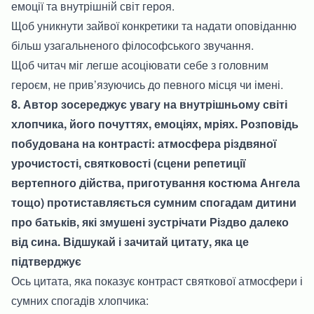
емоції та внутрішній світ героя.
Щоб уникнути зайвої конкретики та надати оповіданню
більш узагальненого філософського звучання.
Щоб читач міг легше асоціювати себе з головним
героєм, не прив’язуючись до певного місця чи імені.
8. Автор зосереджує увагу на внутрішньому світі
хлопчика, його почуттях, емоціях, мріях. Розповідь
побудована на контрасті: атмосфера різдвяної
урочистості, святковості (сцени репетиції
вертепного дійства, приготування костюма Ангела
тощо) протиставляється сумним спогадам дитини
про батьків, які змушені зустрічати Різдво далеко
від сина. Відшукай і зачитай цитату, яка це
підтверджує
Ось цитата, яка показує контраст святкової атмосфери і
сумних спогадів хлопчика: