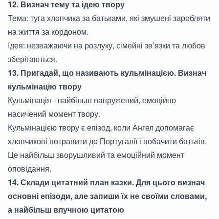
12. Визнач тему та ідею твору
Тема: туга хлопчика за батьками, які змушені заробляти
на життя за кордоном.
Ідея: незважаючи на розлуку, сімейні зв’язки та любов
зберігаються.
13. Пригадай, що називають кульмінацією. Визнач
кульмінацію твору
Кульмінація - найбільш напружений, емоційно
насичений момент твору.
Кульмінацією твору є епізод, коли Ангел допомагає
хлопчикові потрапити до Португалії і побачити батьків.
Це найбільш зворушливий та емоційний момент
оповідання.
14. Склади цитатний план казки. Для цього визнач
основні епізоди, але запиши їх не своїми словами,
а найбільш влучною цитатою