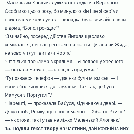
“Маленький Хлопчик дуже хотів ходити з Вертепом.
Особливо цього року, бо минулого він іще зі своїми
приятелями колядував — колядка була звичайна, всім
відома, “Бог ся рождає""
“Звичайно, посеред дійства Янголя щасливо
усміхалося, весело реготало на жарти Цигана чи Жида,
на зовсім глупі витівки Чорта”
“От тільки проблема з крильми. - Я попрошу хресного,
— сказала Бабуся, — він щось придумає.”
“Тут озвався телефон — дзвінки були міжміські — і
вони обоє кинулися до слухавки. Так-так, це була
Мамуся з Португалії.”
“Нарешті, — проказала Бабуся, відчиняючи двері. —
Дякую тобі, Ромку, що привів малого. - Хіба то Ромко?
— як стояв, так і упав на ліжко Маленький Хлопчик.”
15. Поділи текст твору на частини, дай кожній із них