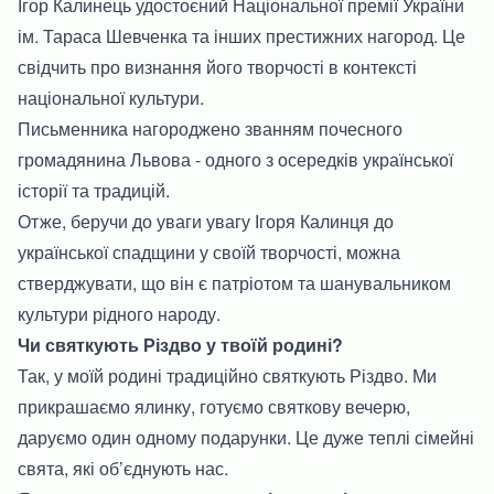
Ігор Калинець удостоєний Національної премії України
ім. Тараса Шевченка та інших престижних нагород. Це
свідчить про визнання його творчості в контексті
національної культури.
Письменника нагороджено званням почесного
громадянина Львова - одного з осередків української
історії та традицій.
Отже, беручи до уваги увагу Ігоря Калинця до
української спадщини у своїй творчості, можна
стверджувати, що він є патріотом та шанувальником
культури рідного народу.
Чи святкують Різдво у твоїй родині?
Так, у моїй родині традиційно святкують Різдво. Ми
прикрашаємо ялинку, готуємо святкову вечерю,
даруємо один одному подарунки. Це дуже теплі сімейні
свята, які об’єднують нас.