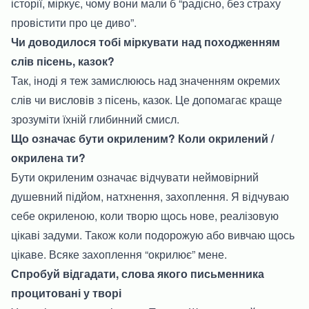
історії, міркує, чому вони мали б “радісно, без страху
провістити про це диво”.
Чи доводилося тобі міркувати над походженням
слів пісень, казок?
Так, іноді я теж замислююсь над значенням окремих
слів чи висловів з пісень, казок. Це допомагає краще
зрозуміти їхній глибинний смисл.
Що означає бути окриленим? Коли окрилений /
окрилена ти?
Бути окриленим означає відчувати неймовірний
душевний підйом, натхнення, захоплення. Я відчуваю
себе окриленою, коли творю щось нове, реалізовую
цікаві задуми. Також коли подорожую або вивчаю щось
цікаве. Всяке захоплення “окрилює” мене.
Спробуй відгадати, слова якого письменника
процитовані у творі