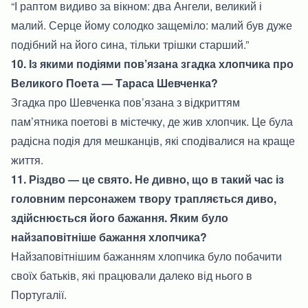
“І раптом видиво за вікном: два Ангели, великий і
малий. Серце йому солодко защеміло: малий був дуже
подібний на його сина, тільки трішки старший.”
10. Із якими подіями пов’язана згадка хлопчика про
Великого Поета — Тараса Шевченка?
Згадка про Шевченка пов’язана з відкриттям
пам’ятника поетові в містечку, де жив хлопчик. Це була
радісна подія для мешканців, які сподівалися на краще
життя.
11. Різдво — це свято. Не дивно, що в такий час із
головним персонажем твору трапляється диво,
здійснюється його бажання. Яким було
найзаповітніше бажання хлопчика?
Найзаповітнішим бажанням хлопчика було побачити
своїх батьків, які працювали далеко від нього в
Португалії.