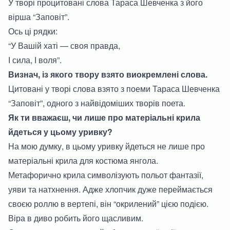
У творі процитовані слова Тараса Шевченка з його
вірша “Заповіт”.
Ось ці рядки:
“У Вашій хаті — своя правда,
І сила, І воля”.
Визнач, із якого твору взято виокремлені слова.
Цитовані у творі слова взято з поеми Тараса Шевченка
“Заповіт”, одного з найвідоміших творів поета.
Як ти вважаєш, чи лише про матеріальні крила
йдеться у цьому уривку?
На мою думку, в цьому уривку йдеться не лише про
матеріальні крила для костюма янгола.
Метафорично крила символізують польот фантазії,
уяви та натхнення. Адже хлопчик дуже переймається
своєю роллю в вертепі, він “окрилений” цією подією.
Віра в диво робить його щасливим.