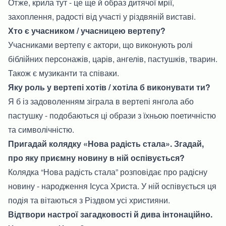
Отже, крила тут - це ще й образ дитячої мрії,
захоплення, радості від участі у різдвяній виставі.
Хто є учасником / учасницею вертепу?
Учасниками вертепу є актори, що виконують ролі
біблійних персонажів, царів, ангелів, пастушків, тварин.
Також є музиканти та співаки.
Яку роль у вертепі хотів / хотіла б виконувати ти?
Я б із задоволенням зіграла в вертепі янгола або
пастушку - подобаються ці образи з їхньою поетичністю
та символічністю.
Пригадай колядку «Нова радість стала». Згадай,
про яку приємну новину в ній оспівується?
Колядка “Нова радість стала” розповідає про радісну
новину - народження Ісуса Христа. У ній оспівується ця
подія та вітаються з Різдвом усі християни.
Відтвори настрої загадковості й дива інтонаційно.