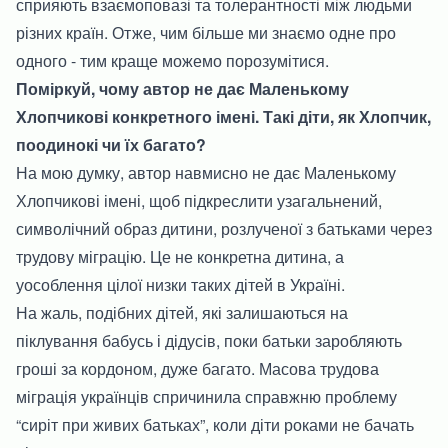
сприяють взаємоповазі та толерантності між людьми
різних країн. Отже, чим більше ми знаємо одне про
одного - тим краще можемо порозумітися.
Поміркуй, чому автор не дає Маленькому
Хлопчикові конкретного імені. Такі діти, як Хлопчик,
поодинокі чи їх багато?
На мою думку, автор навмисно не дає Маленькому
Хлопчикові імені, щоб підкреслити узагальнений,
символічний образ дитини, розлученої з батьками через
трудову міграцію. Це не конкретна дитина, а
уособлення цілої низки таких дітей в Україні.
На жаль, подібних дітей, які залишаються на
піклування бабусь і дідусів, поки батьки заробляють
гроші за кордоном, дуже багато. Масова трудова
міграція українців спричинила справжню проблему
“сиріт при живих батьках”, коли діти роками не бачать