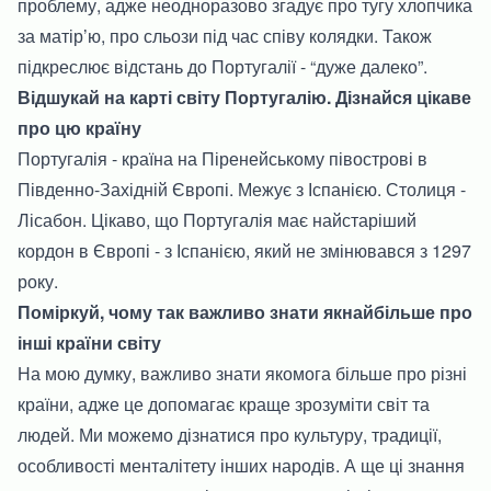
проблему, адже неодноразово згадує про тугу хлопчика
за матір’ю, про сльози під час співу колядки. Також
підкреслює відстань до Португалії - “дуже далеко”.
Відшукай на карті світу Португалію. Дізнайся цікаве
про цю країну
Португалія - країна на Піренейському півострові в
Південно-Західній Європі. Межує з Іспанією. Столиця -
Лісабон. Цікаво, що Португалія має найстаріший
кордон в Європі - з Іспанією, який не змінювався з 1297
року.
Поміркуй, чому так важливо знати якнайбільше про
інші країни світу
На мою думку, важливо знати якомога більше про різні
країни, адже це допомагає краще зрозуміти світ та
людей. Ми можемо дізнатися про культуру, традиції,
особливості менталітету інших народів. А ще ці знання