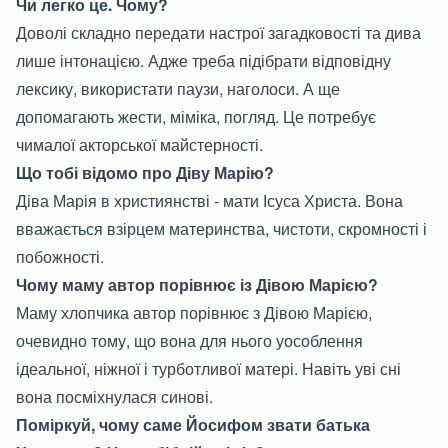
Чи легко це. Чому?
Доволі складно передати настрої загадковості та дива
лише інтонацією. Адже треба підібрати відповідну
лексику, використати паузи, наголоси. А ще
допомагають жести, міміка, погляд. Це потребує
чималої акторської майстерності.
Що тобі відомо про Діву Марію?
Діва Марія в християнстві - мати Ісуса Христа. Вона
вважається взірцем материнства, чистоти, скромності і
побожності.
Чому маму автор порівнює із Дівою Марією?
Маму хлопчика автор порівнює з Дівою Марією,
очевидно тому, що вона для нього уособлення
ідеальної, ніжної і турботливої матері. Навіть уві сні
вона посміхнулася синові.
Поміркуй, чому саме Йосифом звати батька