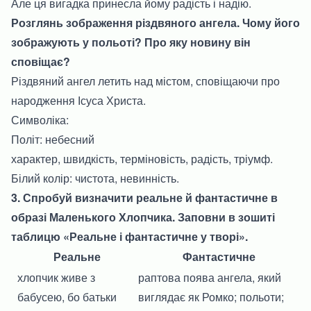
Але ця вигадка принесла йому радість і надію.
Розглянь зображення різдвяного ангела. Чому його
зображують у польоті? Про яку новину він
сповіщає?
Різдвяний ангел летить над містом, сповіщаючи про
народження Ісуса Христа.
Символіка:
Політ: небесний
характер, швидкість, терміновість, радість, тріумф.
Білий колір: чистота, невинність.
3. Спробуй визначити реальне й фантастичне в
образі Маленького Хлопчика. Заповни в зошиті
таблицю «Реальне і фантастичне у творі».
Реальне
Фантастичне
хлопчик живе з
раптова поява ангела, який
бабусею, бо батьки
виглядає як Ромко; польоти;