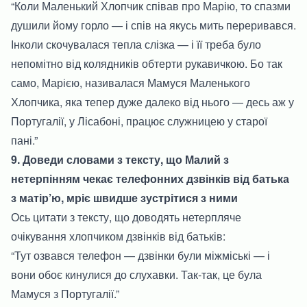
“Коли Маленький Хлопчик співав про Марію, то спазми
душили йому горло — і спів на якусь мить переривався.
Інколи скочувалася тепла слізка — і її треба було
непомітно від колядників обтерти рукавичкою. Бо так
само, Марією, називалася Мамуся Маленького
Хлопчика, яка тепер дуже далеко від нього — десь аж у
Португалії, у Лісабоні, працює служницею у старої
пані.”
9. Доведи словами з тексту, що Малий з
нетерпінням чекає телефонних дзвінків від батька
з матір’ю, мріє швидше зустрітися з ними
Ось цитати з тексту, що доводять нетерпляче
очікування хлопчиком дзвінків від батьків:
“Тут озвався телефон — дзвінки були міжміські — і
вони обоє кинулися до слухавки. Так-так, це була
Мамуся з Португалії.”