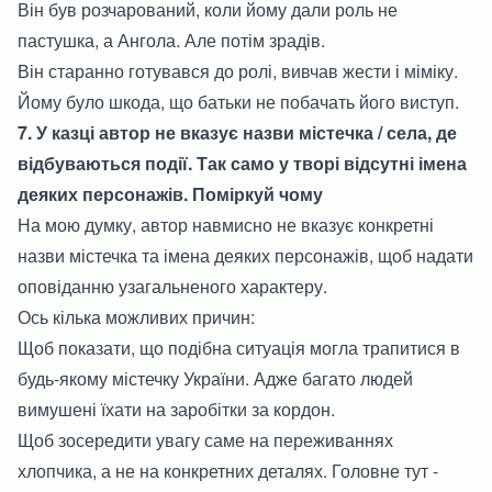
Він був розчарований, коли йому дали роль не
пастушка, а Ангола. Але потім зрадів.
Він старанно готувався до ролі, вивчав жести і міміку.
Йому було шкода, що батьки не побачать його виступ.
7. У казці автор не вказує назви містечка / села, де
відбуваються події. Так само у творі відсутні імена
деяких персонажів. Поміркуй чому
На мою думку, автор навмисно не вказує конкретні
назви містечка та імена деяких персонажів, щоб надати
оповіданню узагальненого характеру.
Ось кілька можливих причин:
Щоб показати, що подібна ситуація могла трапитися в
будь-якому містечку України. Адже багато людей
вимушені їхати на заробітки за кордон.
Щоб зосередити увагу саме на переживаннях
хлопчика, а не на конкретних деталях. Головне тут -