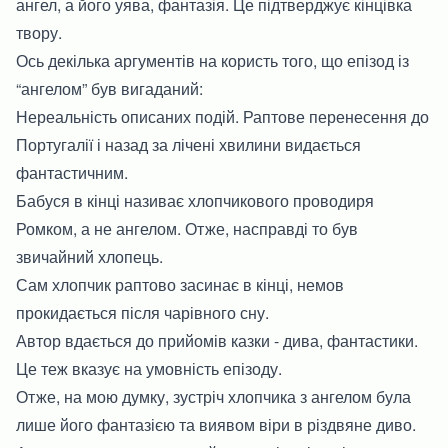
ангел, а його уява, фантазія. Це підтверджує кінцівка
твору.
Ось декілька аргументів на користь того, що епізод із
“ангелом” був вигаданий:
Нереальність описаних подій. Раптове перенесення до
Португалії і назад за лічені хвилини видається
фантастичним.
Бабуся в кінці називає хлопчикового проводиря
Ромком, а не ангелом. Отже, насправді то був
звичайний хлопець.
Сам хлопчик раптово засинає в кінці, немов
прокидається після чарівного сну.
Автор вдається до прийомів казки - дива, фантастики.
Це теж вказує на умовність епізоду.
Отже, на мою думку, зустріч хлопчика з ангелом була
лише його фантазією та виявом віри в різдвяне диво.