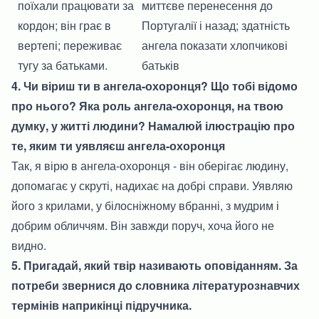
поїхали працювати за
миттєве перенесення до
кордон; він грає в
Португалії і назад; здатність
вертепі; переживає
ангела показати хлопчикові
тугу за батьками.
батьків
4. Чи віриш ти в ангела-охоронця? Що тобі відомо
про нього? Яка роль ангела-охоронця, на твою
думку, у житті людини? Намалюй ілюстрацію про
те, яким ти уявляєш ангела-охоронця
Так, я вірю в ангела-охоронця - він оберігає людину,
допомагає у скруті, надихає на добрі справи. Уявляю
його з крилами, у білосніжному вбранні, з мудрим і
добрим обличчям. Він завжди поруч, хоча його не
видно.
5. Пригадай, який твір називають оповіданням. За
потреби звернися до словника літературознавчих
термінів наприкінці підручника.