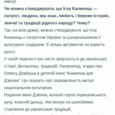
емоції.
Чи можна стверджувати, що Ігор Калинець —
патріот, людина, яка знає, любить і береже історію,
звичаї та традиції рідного народу? Чому?
Так, на мою думку, можна стверджувати, що Ігор
Калинець є патріотом України та шанувальником її
культурної спадщини. Є кілька аргументів на користь
цього:
У своїй творчості він часто звертається до української
історії, фольклору, традицій. Наприклад, згадка про
Олексу Довбуша в дитячій книзі “Книжечка для
Дзвінки”. Це свідчить про зацікавленість митця
національною культурою.
Надання імені Дзвінка, коханої героя опришківського
руху, власній доньці, теж вказує на шанобливе
ставлення до українських традицій.