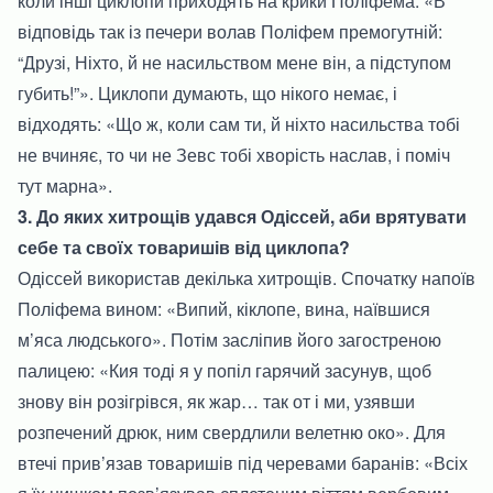
коли інші циклопи приходять на крики Поліфема: «В
відповідь так із печери волав Поліфем премогутній:
“Друзі, Ніхто, й не насильством мене він, а підступом
губить!”». Циклопи думають, що нікого немає, і
відходять: «Що ж, коли сам ти, й ніхто насильства тобі
не вчиняє, то чи не Зевс тобі хворість наслав, і поміч
тут марна».
3. До яких хитрощів удався Одіссей, аби врятувати
себе та своїх товаришів від циклопа?
Одіссей використав декілька хитрощів. Спочатку напоїв
Поліфема вином: «Випий, кіклопе, вина, наївшися
м’яса людського». Потім засліпив його загостреною
палицею: «Кия тоді я у попіл гарячий засунув, щоб
знову він розігрівся, як жар… так от і ми, узявши
розпечений дрюк, ним свердлили велетню око». Для
втечі прив’язав товаришів під черевами баранів: «Всіх