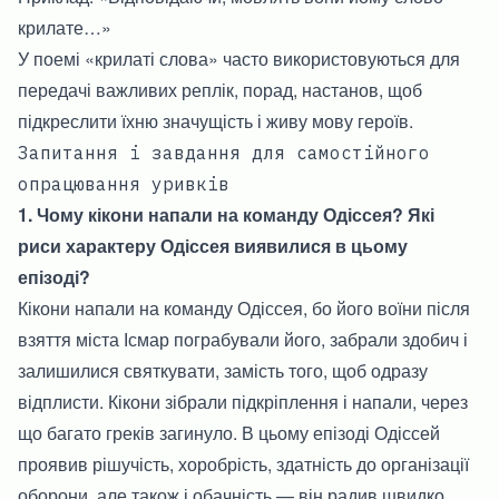
крилате…»
У поемі «крилаті слова» часто використовуються для
передачі важливих реплік, порад, настанов, щоб
підкреслити їхню значущість і живу мову героїв.
Запитання і завдання для самостійного
опрацювання уривків
1. Чому кікони напали на команду Одіссея? Які
риси характеру Одіссея виявилися в цьому
епізоді?
Кікони напали на команду Одіссея, бо його воїни після
взяття міста Ісмар пограбували його, забрали здобич і
залишилися святкувати, замість того, щоб одразу
відплисти. Кікони зібрали підкріплення і напали, через
що багато греків загинуло. В цьому епізоді Одіссей
проявив рішучість, хоробрість, здатність до організації
оборони, але також і обачність — він радив швидко