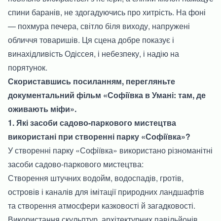
спини баранів, не здогадуючись про хитрість. На фоні
— похмура печера, світло біля виходу, напружені
обличчя товаришів. Ця сцена добре показує і
винахідливість Одіссея, і небезпеку, і надію на
порятунок.
Скориставшись посиланням, перегляньте
документальний фільм «Софіївка в Умані: там, де
оживають міфи».
1. Які засоби садово-паркового мистецтва
використані при створенні парку «Софіївка»?
У створенні парку «Софіївка» використано різноманітні
засоби садово-паркового мистецтва:
Створення штучних водойм, водоспадів, гротів,
островів і каналів для імітації природних ландшафтів
та створення атмосфери казковості й загадковості.
Використання скульптур, архітектурних павільйонів,