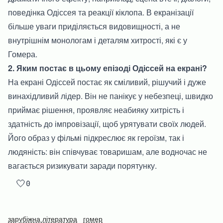
поведінка Одіссея та реакції кіклопа. В екранізації
більше уваги приділяється видовищності, а не
внутрішнім монологам і деталям хитрості, які є у
Гомера.
2. Яким постає в цьому епізоді Одіссей на екрані?
На екрані Одіссей постає як сміливий, рішучий і дуже
винахідливий лідер. Він не панікує у небезпеці, швидко
приймає рішення, проявляє неабияку хитрість і
здатність до імпровізації, щоб урятувати своїх людей.
Його образ у фільмі підкреслює як героїзм, так і
людяність: він співчуває товаришам, але водночас не
вагається ризикувати заради порятунку.
🤍
0
зарубіжна література
гомер