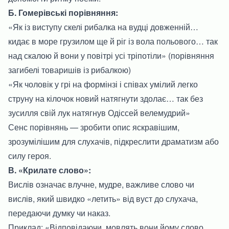
Б. Гомерівські порівняння:
«Як із виступу скелі рибалка на вудці довженній…
кидає в море грузилом ще й ріг із вола польового… так
над скалою й вони у повітрі усі тріпотіли» (порівняння
загибелі товаришів із рибалкою)
«Як чоловік у грі на формінзі і співах умілий легко
струну на кілочок новий натягнути здолає… так без
зусилля свій лук натягнув Одіссей велемудрий»
Сенс порівнянь — зробити опис яскравішим,
зрозумілішим для слухачів, підкреслити драматизм або
силу героя.
В. «Крилате слово»:
Вислів означає влучне, мудре, важливе слово чи
вислів, який швидко «летить» від вуст до слухача,
передаючи думку чи наказ.
Приклад: «Відповідаючи, мовлять вони йому слово