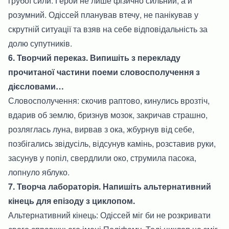
грубої сили. Герой не лише фізично сильний, а й
розумний. Одіссей планував втечу, не панікував у
скрутній ситуації та взяв на себе відповідальність за
долю супутників.
6. Творчий переказ. Випишіть з перекладу
прочитаної частини поеми словосполучення з
дієсловами…
Словосполучення: скочив раптово, кинулись врозтіч,
вдарив об землю, бризнув мозок, закричав страшно,
розляглась луна, вирвав з ока, жбурнув від себе,
позбігались звідусіль, відсунув камінь, розставив руки,
засунув у попіл, свердлили око, струмила пасока,
лопнуло яблуко.
7. Творча лабораторія. Напишіть альтернативний
кінець для епізоду з циклопом.
Альтернативний кінець: Одіссей міг би не розкривати