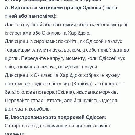
А. Вистава за мотивами пригод Одіссея (театр
тіней або пантоміма):
Для театру тіней або пантоміми оберіть епізод зустрічі
із сиренами або Скіллою та Харібдою.
Для сцени із сиренами: покажіть, як Одіссей наказує
товаришам затулити вуха воском, а себе прив’язати до
щогли. Передайте напругу моменту, коли Одіссей чує
спів, а команда веслує, не чуючи спокуси.
Для сцени із Скіллою та Харібдою: зобразіть вузьку
протоку, де з одного боку вир (Харібда), а з іншого —
багатоголова потвора (Скілла), яка хапає моряків.
Передайте страх і втрати, але й рішучість Одіссея
врятувати корабель.
Б. Ілюстрована карта подорожей Одіссея:
Створіть карту, позначивши на ній такі ключові
моменти: