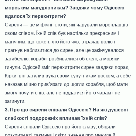
морським мандрівникам? Завдяки чому Одіссею
вдалося їх перехитрити?
Сирени — це міфічні істоти, які чарували мореплавців
своїм співом. Їхній спів був настільки прекрасним і
магічним, що кожен, хто його чув, втрачав волю і
прагнув наблизитися до сирен, але це закінчувалося
загибеллю: кораблі розбивалися об скелі, а моряки
гинули. Одіссей зміг перехитрити сирен завдяки пораді
Кірки: він затулив вуха своїм супутникам воском, а себе
наказав міцно прив’язати до щогли корабля, щоб мати
змогу почути спів, але не піддатися його чарам і не
загинути.
3. Про що сирени співали Одіссею? На які душевні
слабкості подорожніх впливав їхній спів?
Сирени співали Одіссею про його славу, обіцяли
розкрити всі таємниці світу, знання про минуле й