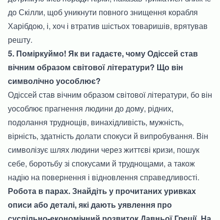
до Скілли, щоб уникнути повного знищення корабля
Харібдою, і, хоч і втратив шістьох товаришів, врятував
решту.
5. Поміркуймо! Як ви гадаєте, чому Одіссей став
вічним образом світової літератури? Що він
символічно уособлює?
Одіссей став вічним образом світової літератури, бо він
уособлює прагнення людини до дому, рідних,
подолання труднощів, винахідливість, мужність,
вірність, здатність долати спокуси й випробування. Він
символізує шлях людини через життєві кризи, пошук
себе, боротьбу зі спокусами й труднощами, а також
надію на повернення і відновлення справедливості.
Робота в парах. Знайдіть у прочитаних уривках
описи або деталі, які дають уявлення про
суспільно-економічний розвиток Давньої Греції. На