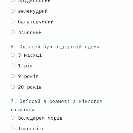
прудконогий
велемудрий
багатошумний
ясноокий
6
.
Одіссей був відсутній вдома
3 місяці
1 рік
9 років
20 років
7
.
Одіссей в розмові з кіклопом
назвався
Володарем морів
Інкогніто