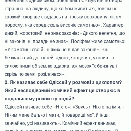
велетень з одним оком. Зовнішність: «Був він потвора
страшна, на людину, що хлібом живиться, зовсім не
схожий, скоріше скидавсь на гірську верховину, лісом
порослу, яка серед скель височіє самотньо». Характер:
дикий, жорстокий, не знає законів: «Дикого велетня, що
ні законів, ні правди не знає». Поліфем живе самотньо:
«У самотині своїй і ніяких не відав законів». Він
безжалісний до гостей: «двох, як щенят, ухопив і з
силою ними об землю вдарив, аж мозок їх бризнув і
скрізь по землі розіллявся».
2. Як називає себе Одіссей у розмові з циклопом?
Який несподіваний комічний ефект це створює в
подальшому розвитку подій?
Одіссей називає себе «Ніхто»: «Звусь я Ніхто на ім’я, і
Ніким мене батько і мати, й товариші мої, й інші,
звичайно, усі називають». Комічний ефект виникає,