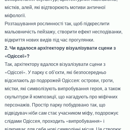
містків, алей, які відтворюють мотиви античної
міфології.
Розташування рослинності так, щоб підкреслити
мальовничість пейзажу, створити ефект несподіванки,
відкриття нових видів під час прогулянки.
2. Чи вдалося архітектору візуалізувати сцени з
«Одіссеї»?
Так, архітектору вдалося візуалізувати сцени з
«Одіссеї». У парку є об’єкти, які безпосередньо
відсилають до подорожей Одіссея: острови, гроти,
містки, які символізують випробування героя, а також
скульптури й композиції, що нагадують про міфічних
персонажів. Простір парку побудовано так, що
відвідувач ніби сам стає учасником міфу, подорожує
слідами Одіссея, проходить «випробування» і
відкриває для себе нові символічні місця. Це створює