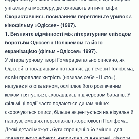
унікальну атмосферу, де оживають античні міфи.
Скориставшись посиланням перегляньте уривок з
кінофільму «Одіссея» (1997).
1. Визначте відмінності між літературним епізодом
боротьби Одіссея з Поліфемом та його
екранізацією (фільм «Одіссея» 1997).
У літературному творі Гомера детально описано, як
Одіссей із товаришами потрапляє до печери Поліфема,
як він проявляє хитрість (називає себе «Ніхто»),
напуває кіклопа вином, осліплює його розпеченим
кілком і рятується, сховавшись під черевом баранів. У
фільмі ці події часто подаються динамічніше:
скорочуються описи, більше акцентується на візуальній
напрузі, емоціях персонажів і жорстокості Поліфема.
Деякі деталі можуть бути спрощені або змінені для
драматичного ефекту, наприклад, сцена втечі, діалоги,