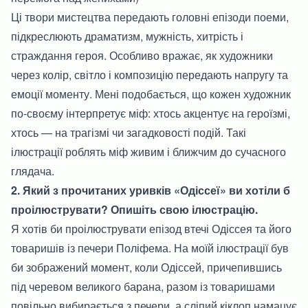
Ці твори мистецтва передають головні епізоди поеми,
підкреслюють драматизм, мужність, хитрість і
страждання героя. Особливо вражає, як художники
через колір, світло і композицію передають напругу та
емоції моменту. Мені подобається, що кожен художник
по-своєму інтерпретує міф: хтось акцентує на героїзмі,
хтось — на трагізмі чи загадковості подій. Такі
ілюстрації роблять міф живим і ближчим до сучасного
глядача.
2. Який з прочитаних уривків «Одіссеї» ви хотіли б
проілюструвати? Опишіть свою ілюстрацію.
Я хотів би проілюструвати епізод втечі Одіссея та його
товаришів із печери Поліфема. На моїй ілюстрації був
би зображений момент, коли Одіссей, причепившись
під черевом великого барана, разом із товаришами
повільно вибирається з печери, а сліпий кіклоп намацує