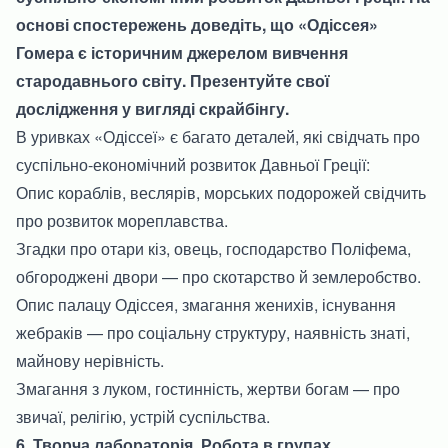
основі спостережень доведіть, що «Одіссея»
Гомера є історичним джерелом вивчення
стародавнього світу. Презентуйте свої
дослідження у вигляді скрайбінгу.
В уривках «Одіссеї» є багато деталей, які свідчать про
суспільно-економічний розвиток Давньої Греції:
Опис кораблів, веслярів, морських подорожей свідчить
про розвиток мореплавства.
Згадки про отари кіз, овець, господарство Поліфема,
обгороджені двори — про скотарство й землеробство.
Опис палацу Одіссея, змагання женихів, існування
жебраків — про соціальну структуру, наявність знаті,
майнову нерівність.
Змагання з луком, гостинність, жертви богам — про
звичаї, релігію, устрій суспільства.
6. Творча лабораторія. Робота в групах.