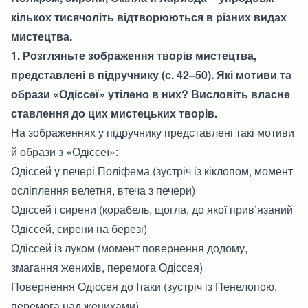
кількох тисячоліть відтворюються в різних видах
мистецтва.
1. Розгляньте зображення творів мистецтва,
представлені в підручнику (с. 42–50). Які мотиви та
образи «Одіссеї» утілено в них? Висловіть власне
ставлення до цих мистецьких творів.
На зображеннях у підручнику представлені такі мотиви
й образи з «Одіссеї»:
Одіссей у печері Поліфема (зустріч із кіклопом, момент
осліплення велетня, втеча з печери)
Одіссей і сирени (корабель, щогла, до якої прив’язаний
Одіссей, сирени на березі)
Одіссей із луком (момент повернення додому,
змагання женихів, перемога Одіссея)
Повернення Одіссея до Ітаки (зустріч із Пенелопою,
перемога над женихами)