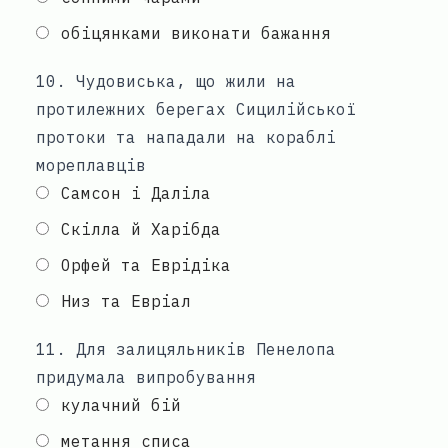
обіцянками виконати бажання
10
.
Чудовиська, що жили на
протилежних берегах Сицилійської
протоки та нападали на кораблі
мореплавців
Самсон і Даліла
Скілла й Харібда
Орфей та Еврідіка
Низ та Евріал
11
.
Для залицяльників Пенелопа
придумала випробування
кулачний бій
метання списа