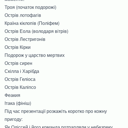
Троя (початок подорожі)
Острів лотофагів
Країна кіклопів (Поліфем)
Острів Еола (володаря вітрів)
Острів Лестригонів
Острів Кірки
Подорож у царство мертвих
Острів сирен
Скілла і Харібда
Острів Геліоса
Острів Каліпсо
Феакия
Ітака (фініш)
Під час презентації розкажіть коротко про кожну
пригоду:
Як Одіссей і його команда потрапляли у небезпеку