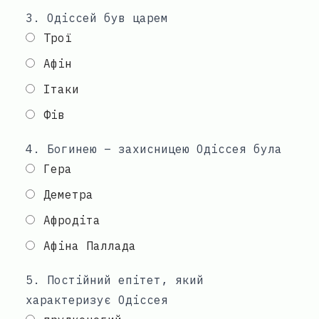
3
.
Одіссей був царем
Трої
Афін
Ітаки
Фів
4
.
Богинею – захисницею Одіссея була
Гера
Деметра
Афродіта
Афіна Паллада
5
.
Постійний епітет, який
характеризує Одіссея