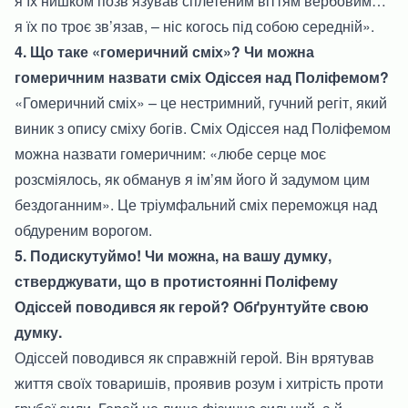
я їх нишком позв’язував сплетеним віттям вербовим…
я їх по троє зв’язав, – ніс когось під собою середній».
4. Що таке «гомеричний сміх»? Чи можна
гомеричним назвати сміх Одіссея над Поліфемом?
«Гомеричний сміх» – це нестримний, гучний регіт, який
виник з опису сміху богів. Сміх Одіссея над Поліфемом
можна назвати гомеричним: «любе серце моє
розсміялось, як обманув я ім’ям його й задумом цим
бездоганним». Це тріумфальний сміх переможця над
обдуреним ворогом.
5. Подискутуймо! Чи можна, на вашу думку,
стверджувати, що в протистоянні Поліфему
Одіссей поводився як герой? Обґрунтуйте свою
думку.
Одіссей поводився як справжній герой. Він врятував
життя своїх товаришів, проявив розум і хитрість проти