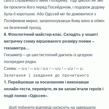
свого справжнього імені Поліфему. Тоді циклоп не зміг
би прокляти його перед Посейдоном, і подорож додому
була б коротшою. Або Одіссей міг би домовитися з
Поліфемом мирно, запропонувавши йому вино в обмін
на безпечний прохід.
8. Філологічний майстер-клас. Складіть у зошиті
метричну схему віршованого розміру поеми –
гекзаметра…
Гекзаметр – це шестистопний дактиль із цезурою
посередині рядка.
Схема: ─ ∪∪ / ─ ∪∪ / ∪∪ / ─ ∪∪ / ─ ∪∪ / ─ ∪.
Запитання і завдання до прочитаного
1. Перейшовши за посиланням і виконавши
онлайн-тести, перевірте, як ви запам’ятали героїв і
події поеми «Одіссея».
Щоб побачити відповіді натисніть на завершити