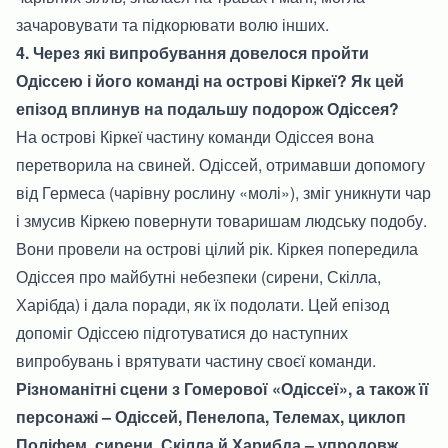
зачаровувати та підкорювати волю інших.
4. Через які випробування довелося пройти
Одіссею і його команді на острові Кіркеї? Як цей
епізод вплинув на подальшу подорож Одіссея?
На острові Кіркеї частину команди Одіссея вона
перетворила на свиней. Одіссей, отримавши допомогу
від Гермеса (чарівну рослину «молі»), зміг уникнути чар
і змусив Кіркею повернути товаришам людську подобу.
Вони провели на острові цілий рік. Кіркея попередила
Одіссея про майбутні небезпеки (сирени, Скілла,
Харібда) і дала поради, як їх подолати. Цей епізод
допоміг Одіссею підготуватися до наступних
випробувань і врятувати частину своєї команди.
Різноманітні сцени з Гомерової «Одіссеї», а також її
персонажі – Одіссей, Пенелопа, Телемах, циклоп
Поліфем, сирени, Скілла й Харибда – упродовж