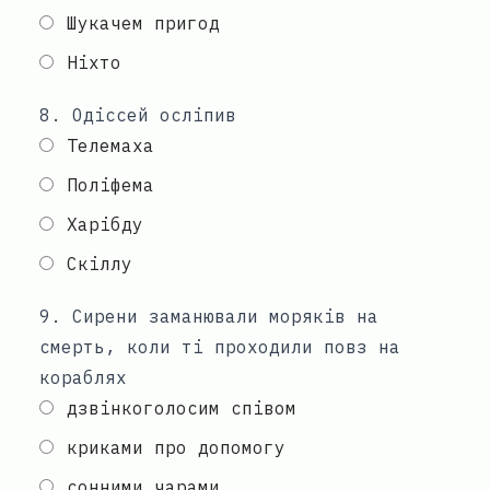
Шукачем пригод
Ніхто
8
.
Одіссей осліпив
Телемаха
Поліфема
Харібду
Скіллу
9
.
Сирени заманювали моряків на
смерть, коли ті проходили повз на
кораблях
дзвінкоголосим співом
криками про допомогу
сонними чарами