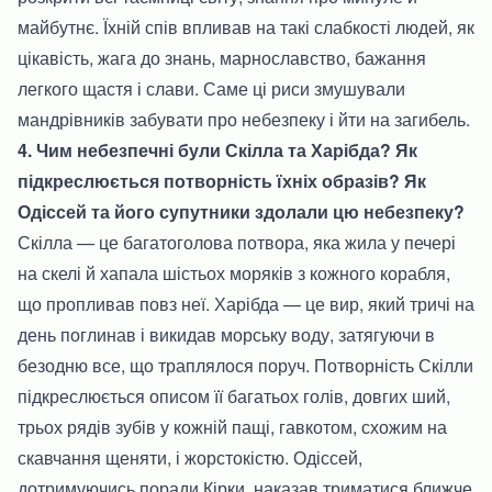
майбутнє. Їхній спів впливав на такі слабкості людей, як
цікавість, жага до знань, марнославство, бажання
легкого щастя і слави. Саме ці риси змушували
мандрівників забувати про небезпеку і йти на загибель.
4. Чим небезпечні були Скілла та Харібда? Як
підкреслюється потворність їхніх образів? Як
Одіссей та його супутники здолали цю небезпеку?
Скілла — це багатоголова потвора, яка жила у печері
на скелі й хапала шістьох моряків з кожного корабля,
що пропливав повз неї. Харібда — це вир, який тричі на
день поглинав і викидав морську воду, затягуючи в
безодню все, що траплялося поруч. Потворність Скілли
підкреслюється описом її багатьох голів, довгих ший,
трьох рядів зубів у кожній пащі, гавкотом, схожим на
скавчання щеняти, і жорстокістю. Одіссей,
дотримуючись поради Кірки, наказав триматися ближче