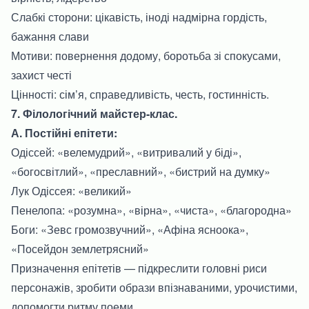
Слабкі сторони: цікавість, іноді надмірна гордість,
бажання слави
Мотиви: повернення додому, боротьба зі спокусами,
захист честі
Цінності: сім’я, справедливість, честь, гостинність.
7. Філологічний майстер-клас.
А. Постійні епітети:
Одіссей: «велемудрий», «витривалий у біді»,
«богосвітлий», «преславний», «бистрий на думку»
Лук Одіссея: «великий»
Пенелопа: «розумна», «вірна», «чиста», «благородна»
Боги: «Зевс громозвучний», «Афіна ясноока»,
«Посейдон землетрясний»
Призначення епітетів — підкреслити головні риси
персонажів, зробити образи впізнаваними, урочистими,
допомогти ритму поеми.