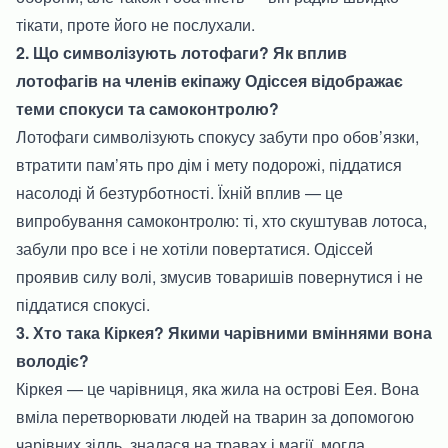
тікати, проте його не послухали.
2. Що символізують лотофаги? Як вплив
лотофагів на членів екіпажу Одіссея відображає
теми спокуси та самоконтролю?
Лотофаги символізують спокусу забути про обов’язки,
втратити пам’ять про дім і мету подорожі, піддатися
насолоді й безтурботності. Їхній вплив — це
випробування самоконтролю: ті, хто скуштував лотоса,
забули про все і не хотіли повертатися. Одіссей
проявив силу волі, змусив товаришів повернутися і не
піддатися спокусі.
3. Хто така Кіркея? Якими чарівними вміннями вона
володіє?
Кіркея — це чарівниця, яка жила на острові Еея. Вона
вміла перетворювати людей на тварин за допомогою
чарівних зілль, зналася на травах і магії, могла