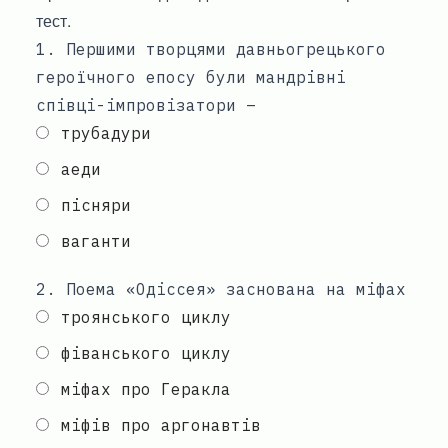
тест.
1
.
Першими творцями давньогрецького
героїчного епосу були мандрівні
співці-імпровізатори –
трубадури
аеди
пісняри
ваганти
2
.
Поема «Одіссея» заснована на міфах
троянського циклу
фіванського циклу
міфах про Геракла
міфів про аргонавтів