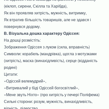
(кіклоп, сирени, Скілла та Харібда),
Як він проявляв хитрість, мужність, витримку,
Як втратив більшість товаришів, але не здався і
повернувся додому.
В. Візуальна дошка характеру Одіссея:
На дошці розмістіть:
Зображення Одіссея з луком (сила, вправність)
Символи: корабель (мандрівка), щогла з мотузками
(хитрість), маска (винахідливість), серце (відданість
родині)
Цитати:
«Одіссей велемудрий»,
«Витривалий у біді Одіссей богосвітлий»,
«Мене звуть Ніхто» (про хитрість у печері Поліфема)
Сильні сторони: розум, мужність, винахідливість,
вірність, лідерство