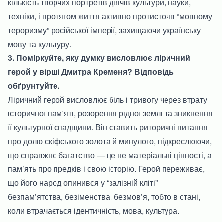
кількість творчих портретів діячів культури, науки,
техніки, і протягом життя активно протистояв “мовному
тероризму” російської імперії, захищаючи українську
мову та культуру.
3. Поміркуйте, яку думку висловлює ліричний
герой у вірші Дмитра Кременя? Відповідь
обґрунтуйте.
Ліричний герой висловлює біль і тривогу через втрату
історичної пам’яті, розорення рідної землі та зникнення
її культурної спадщини. Він ставить риторичні питання
про долю скіфського золота й минулого, підкреслюючи,
що справжнє багатство — це не матеріальні цінності, а
пам’ять про предків і свою історію. Герой переживає,
що його народ опинився у “залізній кліті”
безпам’ятства, безіменства, безмов’я, тобто в стані,
коли втрачається ідентичність, мова, культура.