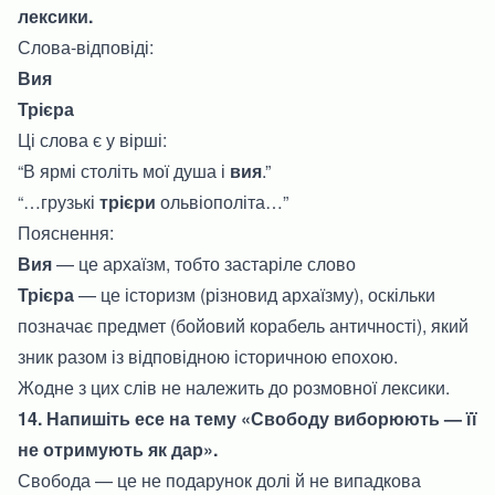
лексики.
Слова-відповіді:
Вия
Трієра
Ці слова є у вірші:
“В ярмі століть мої душа і
вия
.”
“…грузькі
трієри
ольвіополіта…”
Пояснення:
Вия
— це архаїзм, тобто застаріле слово
Трієра
— це історизм (різновид архаїзму), оскільки
позначає предмет (бойовий корабель античності), який
зник разом із відповідною історичною епохою.
Жодне з цих слів не належить до розмовної лексики.
14. Напишіть есе на тему «Свободу виборюють — її
не отримують як дар».
Свобода — це не подарунок долі й не випадкова