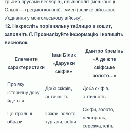
трьома ярусами веслярів), ольвіополіт (мешканець
Ольвії — грецької колонії), тумен (велике військове
з’єднання у монгольському війську).
12. Накресліть порівняльну таблицю в зошит,
заповніть її. Проаналізуйте інформацію і напишіть
висновок.
Дмитро Кремінь
Іван Білик
Елементи
«А де ж те
«Дарунки
характеристики
скіфське
скіфів»
золото…»
Про яку
Доба скіфів,
Доба скіфів,
історичну добу
античність
античність
йдеться
Скіфи, золото,
Центральні
Скіфи, золото,
пектораль,
образи
кургани, воїни
сережка, кліть