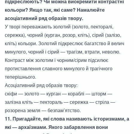
підкреслюють? Чи можна виокремити контрастні
кольори? Якщо так, які саме? Намалюйте
асоціативний ряд образів твору.
У творі переважають золотий (золото, пекторалі,
сережка), чорний (курган, розор, кліть), сірий (залізо,
кліть) кольори. Золотий підкреслює багатство й велич
минулого, чорний і сірий — трагізм, втрати, неволю.
Контраст між золотим і чорним/сірим підсилює
протиставлення славного минулого й трагічного
теперішнього.
Асоціативний ряд образів твору:
скіфи — золото — курган — кораблі — шторм —
залізна кліть — пектораль — сережка — стріла —
розорена земля — безпам’ятство.
11. Пригадайте, які слова називають історизмами, а
які — архаїзмами. Якого забарвлення вони