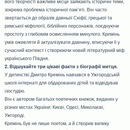
його творчості важливе місце займають історичні теми,
зокрема проблема історичної пам’яті. Він часто
звертається до образів давньої Скіфії, грецької та
римської міфології, біблійних персонажів, поєднуючи
простоту з глибоким осмисленням минулого. Кремінь
умів оживляти й актуалізувати давнину, вписуючи її у
сучасний контекст і створюючи новий літературний міф
українського Півдня.
2. Відшукайте три цікаві факти з біографії митця.
У дитинстві Дмитро Кремінь навчався в Ужгородській
школі-інтернаті для обдарованих дітей та відвідував
ізостудію.
Він є автором багатьох поетичних книжок, виданих у
різних містах України: Києві, Одесі, Миколаєві,
Ужгороді.
Кремінь був не лише поетом, а й створив велику