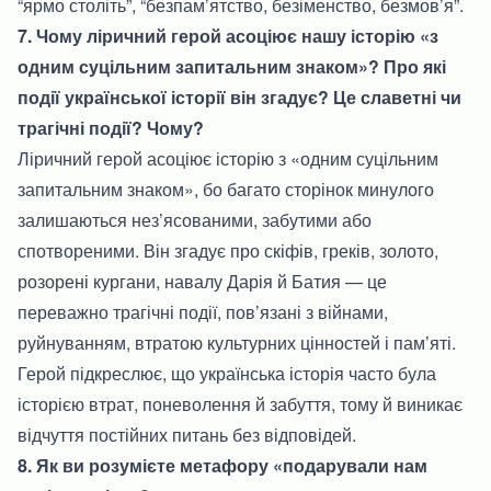
“ярмо століть”, “безпам’ятство, безіменство, безмов’я”.
7. Чому ліричний герой асоціює нашу історію «з
одним суцільним запитальним знаком»? Про які
події української історії він згадує? Це славетні чи
трагічні події? Чому?
Ліричний герой асоціює історію з «одним суцільним
запитальним знаком», бо багато сторінок минулого
залишаються нез’ясованими, забутими або
спотвореними. Він згадує про скіфів, греків, золото,
розорені кургани, навалу Дарія й Батия — це
переважно трагічні події, пов’язані з війнами,
руйнуванням, втратою культурних цінностей і пам’яті.
Герой підкреслює, що українська історія часто була
історією втрат, поневолення й забуття, тому й виникає
відчуття постійних питань без відповідей.
8. Як ви розумієте метафору «подарували нам