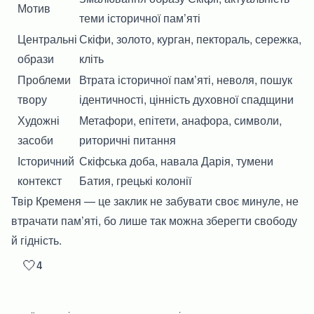
Мотив
теми історичної пам’яті
Центральні
Скіфи, золото, курган, пектораль, сережка,
образи
кліть
Проблеми
Втрата історичної пам’яті, неволя, пошук
твору
ідентичності, цінність духовної спадщини
Художні
Метафори, епітети, анафора, символи,
засоби
риторичні питання
Історичний
Скіфська доба, навала Дарія, тумени
контекст
Батия, грецькі колонії
Твір Кременя — це заклик не забувати своє минуле, не
втрачати пам’яті, бо лише так можна зберегти свободу
й гідність.
🤍
4