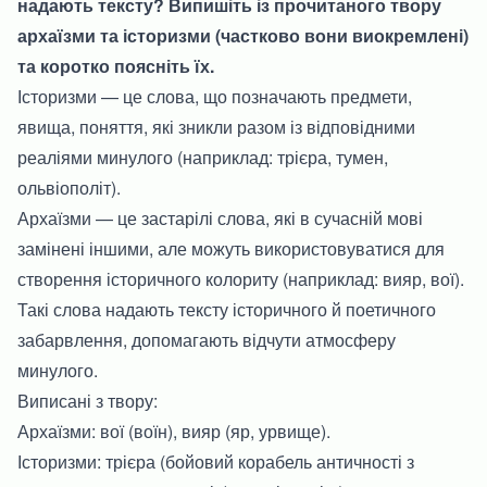
надають тексту? Випишіть із прочитаного твору
архаїзми та історизми (частково вони виокремлені)
та коротко поясніть їх.
Історизми — це слова, що позначають предмети,
явища, поняття, які зникли разом із відповідними
реаліями минулого (наприклад: трієра, тумен,
ольвіополіт).
Архаїзми — це застарілі слова, які в сучасній мові
замінені іншими, але можуть використовуватися для
створення історичного колориту (наприклад: вияр, вої).
Такі слова надають тексту історичного й поетичного
забарвлення, допомагають відчути атмосферу
минулого.
Виписані з твору:
Архаїзми: вої (воїн), вияр (яр, урвище).
Історизми: трієра (бойовий корабель античності з