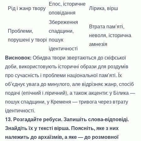
Епос, історичне
Рід і жанр твору
Лірика, вірш
оповідання
Збереження
Втрата пам’яті,
Проблеми,
спадщини,
неволя, історична
порушені у творі
пошук
амнезія
ідентичності
Висновок:
Обидва твори звертаються до скіфської
доби, використовують історичні образи для роздумів
про сучасність і проблеми національної пам’яті. Їх
об’єднує увага до минулого, але відрізняє жанр, спосіб
подачі (епічний і ліричний), а також акценти: у Білика —
пошук спадщини, у Кременя — тривога через втрату
ідентичності.
13. Розгадайте ребуси. Запишіть слова-відповіді.
Знайдіть їх у тексті вірша. Поясніть, яке з них
належить до архаїзмів, а яке — до розмовної