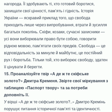
нагорода. Її здобувають ті, хто готовий боротися,
захищати свої цінності, пам’ять і гідність. Історія
України — яскравий приклад того, що свобода
приходить лише через випробування, втрати й зусилля
багатьох поколінь. Скіфи, козаки, сучасні захисники —
усі вони виборювали право бути собою, говорити
рідною мовою, пам’ятати своїх предків. Свобода — це
відповідальність за минуле й майбутнє, це постійний
рух і боротьба. Тільки той, хто виборює свободу, здатен
її цінувати й берегти.
15. Проаналізуйте твір «А де ж те скіфське
золото?» Дмитра Кременя. Звірте свої міркування з
таблицею «Паспорт твору» та за потреби
доповніть її.
У вірші «А де ж те скіфське золото?..» Дмитро Кремінь
порушує питання історичної пам’яті та ідентичності.