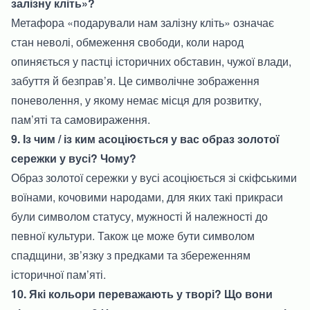
залізну кліть»?
Метафора «подарували нам залізну кліть» означає
стан неволі, обмеження свободи, коли народ
опиняється у пастці історичних обставин, чужої влади,
забуття й безправ’я. Це символічне зображення
поневолення, у якому немає місця для розвитку,
пам’яті та самовираження.
9. Із чим / із ким асоціюється у вас образ золотої
сережки у вусі? Чому?
Образ золотої сережки у вусі асоціюється зі скіфськими
воїнами, кочовими народами, для яких такі прикраси
були символом статусу, мужності й належності до
певної культури. Також це може бути символом
спадщини, зв’язку з предками та збереженням
історичної пам’яті.
10. Які кольори переважають у творі? Що вони