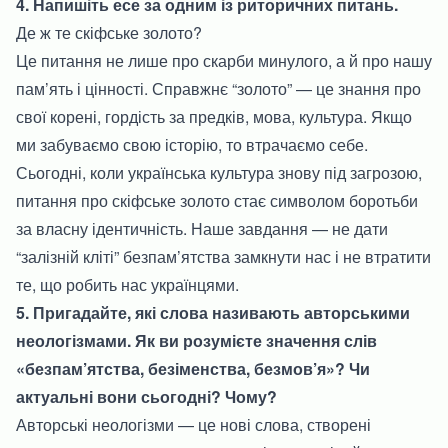
4. Напишіть есе за одним із риторичних питань.
Де ж те скіфське золото?
Це питання не лише про скарби минулого, а й про нашу
пам’ять і цінності. Справжнє “золото” — це знання про
свої корені, гордість за предків, мова, культура. Якщо
ми забуваємо свою історію, то втрачаємо себе.
Сьогодні, коли українська культура знову під загрозою,
питання про скіфське золото стає символом боротьби
за власну ідентичність. Наше завдання — не дати
“залізній кліті” безпам’ятства замкнути нас і не втратити
те, що робить нас українцями.
5. Пригадайте, які слова називають авторськими
неологізмами. Як ви розумієте значення слів
«безпам’ятства, безіменства, безмов’я»? Чи
актуальні вони сьогодні? Чому?
Авторські неологізми — це нові слова, створені