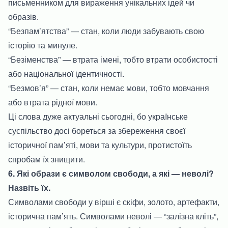
письменником для вираження унікальних ідей чи
образів.
“Безпам’ятства” — стан, коли люди забувають свою
історію та минуле.
“Безіменства” — втрата імені, тобто втрати особистості
або національної ідентичності.
“Безмов’я” — стан, коли немає мови, тобто мовчання
або втрата рідної мови.
Ці слова дуже актуальні сьогодні, бо українське
суспільство досі бореться за збереження своєї
історичної пам’яті, мови та культури, протистоїть
спробам їх знищити.
6. Які образи є символом свободи, а які — неволі?
Назвіть їх.
Символами свободи у вірші є скіфи, золото, артефакти,
історична пам’ять. Символами неволі — “залізна кліть”,