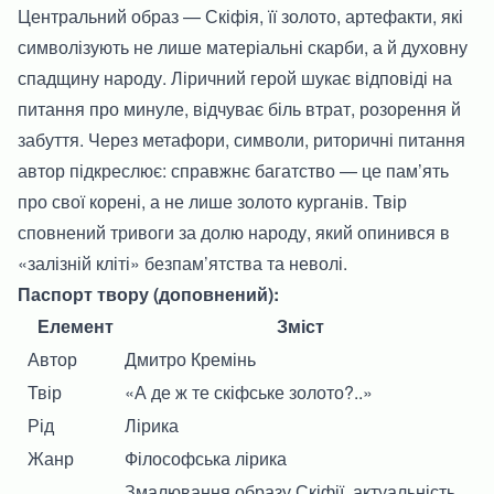
Центральний образ — Скіфія, її золото, артефакти, які
символізують не лише матеріальні скарби, а й духовну
спадщину народу. Ліричний герой шукає відповіді на
питання про минуле, відчуває біль втрат, розорення й
забуття. Через метафори, символи, риторичні питання
автор підкреслює: справжнє багатство — це пам’ять
про свої корені, а не лише золото курганів. Твір
сповнений тривоги за долю народу, який опинився в
«залізній кліті» безпам’ятства та неволі.
Паспорт твору (доповнений):
Елемент
Зміст
Автор
Дмитро Кремінь
Твір
«А де ж те скіфське золото?..»
Рід
Лірика
Жанр
Філософська лірика
Змалювання образу Скіфії, актуальність