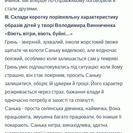
вчинок. Ми вперше по-справжньому поговорили й
стали друзями.
ІІІ. Склади коротку порівняльну характеристику
образів дітей у творі Володимира Винниченка
«Віють вітри, віють буйні…»
Гринь - зверхній, зухвалий, інколи жорстокий (може
щипати чи колоти Саньку виделкою), але водночас
боязкий, особливо коли залишається сам у темряві.
Гринь уміє підлаштовуватись під ситуацію: коли йому
страшно, він стає покірним, просить Саньку
залишитися, обіцяє їй цукерки й гроші. Його характер
розкривається через страх, бажання влади й
одночасно потребу в захисті та співчутті.
Санька - проста селянська дівчинка, наймичка. Вона
працьовита, змушена багато працювати, бо інакше її
покарають. Санька хитра, винахідлива, здатна