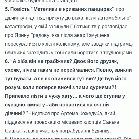
уособлює буденність і стандарт.
5. Повість “Метелики в крижаних панцирах”
про
дівчинку-підлітка, прикуту до візка після автомобільної
катастрофи, у якій загинули її батьки: твір розповідає
про Ярину Градову, яка після аварії змушена
пересуватися в кріслі колісному, але завдяки підтримці
близьких знаходить у собі сили боротися з труднощами.
6. “А хіба він не грабіжник? Двоє його друзяк,
схоже, нічим таким не переймалися. Певно, звикли
тут бувати. Але як опинився тут він? Де був його
розум, коли поперся вночі з тими дурнями?!
Припекло лізти в чужу хату… а чого ще ступив у
сусідню кімнату - аби попастися на очі тій
дівчині?”
- йдеться про Артема Кожедуба, який
піддався на провокацію місцевих хлопців Санька і
Сашка та взяв участь у пограбуванні будинку.