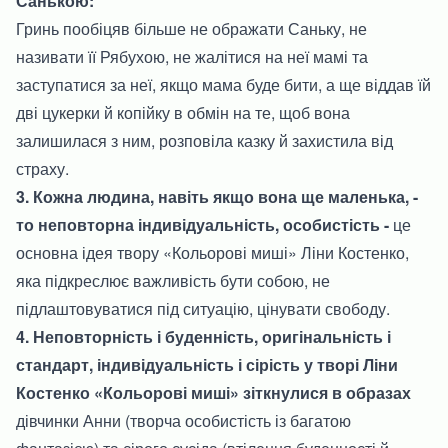
Санькою:
Гринь пообіцяв більше не ображати Саньку, не
називати її Рябухою, не жалітися на неї мамі та
заступатися за неї, якщо мама буде бити, а ще віддав їй
дві цукерки й копійку в обмін на те, щоб вона
залишилася з ним, розповіла казку й захистила від
страху.
3. Кожна людина, навіть якщо вона ще маленька, -
то неповторна індивідуальність, особистість -
це
основна ідея твору «Кольорові миші» Ліни Костенко,
яка підкреслює важливість бути собою, не
підлаштовуватися під ситуацію, цінувати свободу.
4. Неповторність і буденність, оригінальність і
стандарт, індивідуальність і сірість у творі Ліни
Костенко «Кольорові миші» зіткнулися в образах
дівчинки Анни (творча особистість із багатою