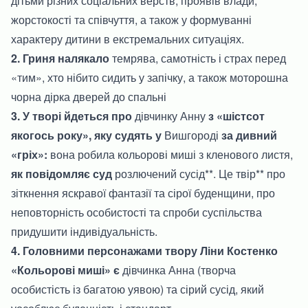
дітьми різних соціальних верств, проявів влади,
жорстокості та співчуття, а також у формуванні
характеру дитини в екстремальних ситуаціях.
2. Гриня налякало
темрява, самотність і страх перед
«тим», хто нібито сидить у запічку, а також моторошна
чорна дірка дверей до спальні
3. У творі йдеться про
дівчинку Анну
з «шістсот
якогось року», яку судять у
Вишгороді
за дивний
«гріх»:
вона робила кольорові миші з кленового листя,
як повідомляє суд
розлючений сусід**. Це твір** про
зіткнення яскравої фантазії та сірої буденщини, про
неповторність особистості та спроби суспільства
придушити індивідуальність.
4. Головними персонажами твору Ліни Костенко
«Кольорові миші» є
дівчинка Анна (творча
особистість із багатою уявою) та сірий сусід, який