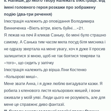
ІІ. Напиши, до якого твору належать ілюстрації. Від
імені головного героя розкажи про зображену
подію (два-три речення)
Ілюстрація належить до оповідання Володимира
Винниченка «Віють вітри, віють буйні…»21.
Я лежав на печі й кликав Саньку, бо мені було страшно
самому. А Санька тим часом мила посуд біля мисника і
не одразу звертала на мене увагу, хоч я дуже її просив
залишитися зі мною, щоб не так боятися темряви та
«того», що сидить у запічку
Ілюстрація належить до вірша Ліни Костенко
«Кольорові миші».
Мене звати Анна, і я дуже люблю вигадувати казки. Я
робила з кленового листя кольорових мишей, і вони
оживали у моїй уяві. Люди цього не розуміють, але для
мене це справжнє диво фантазії.