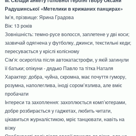
ІІІ. Склади анкету головної героїні твору Оксани
Радушинської «Метелики в крижаних панцирах»
Ім’я, прізвище: Ярина Градова
Вік: 13 років
Зовнішність: темно-русе волосся, заплетене у дві коси;
зазвичай одягнена у футболку, джинси, текстильні кеди;
пересувається у кріслі колісному
Сім’я: осиротіла після автокатастрофи, у якій загинули
її батьки; опікуни - дядько Павло та тітка Наталя
Характер: добра, чуйна, скромна, має почуття гумору,
розумна, наполеглива, іноді сором’язлива, але вміє
пробачати
Інтереси та захоплення: захоплюється комп’ютерами,
добре розбирається у гаджетах, любить читати,
цікавиться журналістикою, мріє танцювати, навіть на
візку