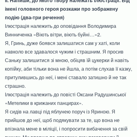
ІІ. Напиши, до якого твору належать ілюстрації. Від
імені головного героя розкажи про зображену
подію (два-три речення)
Ілюстрація належить до оповідання Володимира
Винниченка «Віють вітри, віють буйні…»2.
Я, Гринь, дуже боявся залишатися сам у хаті, коли
навколо все здавалося чужим і страшним. Я просив
Саньку залишитися зі мною, обіцяв їй цукерки й навіть
копійку, аби тільки вона не йшла, а потім слухав її казку,
притулившись до неї, і мені ставало затишно й не так
страшно.
Ілюстрація належить до повісті Оксани Радушинської
«Метелики в крижаних панцирах».
Я сидів на лавці під яблунею поруч із Яриною. Я
прийшов до неї, щоб подякувати за те, що вона не
впізнала мене в міліції, і попросити вибачення за свій