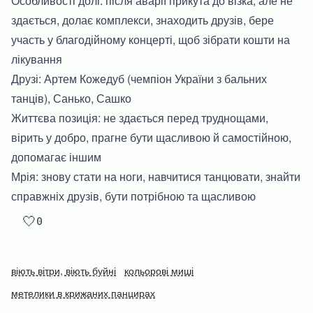
Особливості долі: після аварії прикута до візка, але не
здається, долає комплекси, знаходить друзів, бере
участь у благодійному концерті, щоб зібрати кошти на
лікування
Друзі: Артем Кожедуб (чемпіон України з бальних
танців), Санько, Сашко
Життєва позиція: не здається перед труднощами,
вірить у добро, прагне бути щасливою й самостійною,
допомагає іншим
Мрія: знову стати на ноги, навчитися танцювати, знайти
справжніх друзів, бути потрібною та щасливою
🤍
0
віють вітри, віють буйні
кольорові миші
метелики в крижаних панцирах