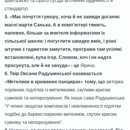
фантазією) та сірого сусіда (втілення буденності й
стандарту).
5. «Має почуття гумору, хоча й не завжди доганяє
масні жарти Санька. А в комп’ютері тямить,
напевне, більше за вчителя інформатики із
сільської школи: і погуглити швидко вміє, і різні
штучки з гаджетом замутити, програми там усілякі
встановлені, купа ігор. Словом, хоч і не надто
просунута, але й не зануда» - це
Ярина.
6. Твір Оксани Радушинської називається
«Метелики в крижаних панцирах» тому, що
авторка
порівнює підлітків із метеликами, скутими кригою
сумнівів та непорозуміння. Як пише сама Радушинська:
“У чіпких лещатах комплексів і невпевненості підлітки
подібні до барвистокрилих метеликів, скутих кригою
сумніву та непорозуміння”.