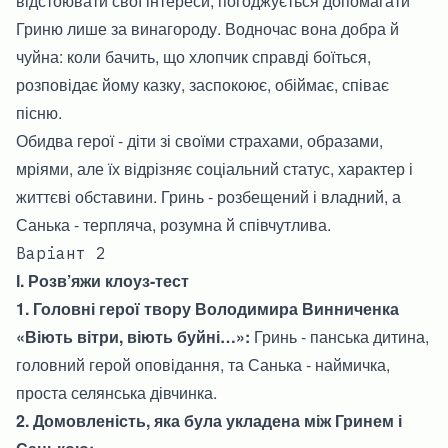
відстоювати свої інтереси, погоджується допомагати
Гриню лише за винагороду. Водночас вона добра й
чуйна: коли бачить, що хлопчик справді боїться,
розповідає йому казку, заспокоює, обіймає, співає
пісню.
Обидва герої - діти зі своїми страхами, образами,
мріями, але їх відрізняє соціальний статус, характер і
життєві обставини. Гринь - розбещений і владний, а
Санька - терпляча, розумна й співчутлива.
Варіант 2
І. Розв’яжи клоуз-тест
1. Головні герої твору Володимира Винниченка
«Віють вітри, віють буйні…»:
Гринь - панська дитина,
головний герой оповідання, та Санька - наймичка,
проста селянська дівчинка.
2. Домовленість, яка була укладена між Гринем і