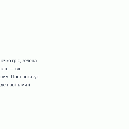
ечко гріє, зелена
ість — він
ншим. Поет показує
де навіть миті