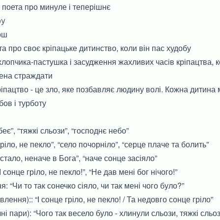
 поета про минуле і теперішнє
ру
рш
а про своє кріпацьке дитинство, коли він пас худобу
хлопчика-пастушка і засудження жахливих часів кріпацтва, 
ена страждати
іпацтво - це зло, яке позбавляє людину волі. Кожна дитина
ов і турботу
беє”, “тяжкі сльози”, “господнє небо”
іло, не пекло”, “село почорніло”, “серце плаче та болить”
стало, неначе в Бога”, “наче сонце засіяло”
 сонце гріло, не пекло!”, “Не дав мені бог нічого!”
: “Чи то так сонечко сіяло, чи так мені чого було?”
лення):: “І сонце гріло, не пекло! / Та недовго сонце гріло”
ні пари): “Чого так весело було - хлинули сльози, тяжкі сльо