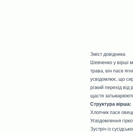
Зміст довідника
Шевченко у вірші м
трава, він пасе яг
усвідомлює, що сир
різкий перехід від 
щастя затьмарюютьс
Структура вірша:
Хлопчик пасе овець
Усвідомлення гірко
Зустріч із сусідськ