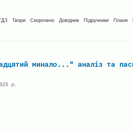
ГДЗ
Твори
Скорочено
Довідник
Підручники
Плани
адцятий минало..." аналіз та пас
025 р.