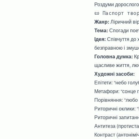
Роздуми дорослого
📜 Паспорт тво
Жанр:
Ліричний ві
Тема:
Спогади поет
Ідея:
Співчуття до 
безправною і змуш
Головна думка:
Кр
щасливе життя, люб
Художні засоби:
Епітети: “небо голу
Метафори: “сонце гр
Порівняння: “любо 
Риторичні оклики: “І
Риторичні запитання
Антитеза (протистав
Контраст (антоніміч