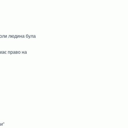
коли людина була
 має право на
зи”