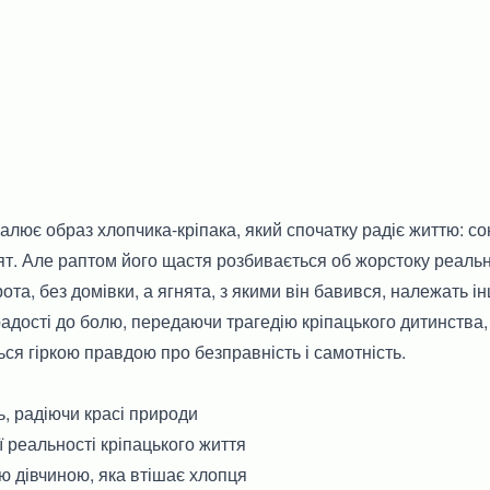
алює образ хлопчика-кріпака, який спочатку радіє життю: сон
нят. Але раптом його щастя розбивається об жорстоку реальн
ота, без домівки, а ягнята, з якими він бавився, належать і
радості до болю, передаючи трагедію кріпацького дитинства, 
я гіркою правдою про безправність і самотність.
, радіючи красі природи
ї реальності кріпацького життя
ою дівчиною, яка втішає хлопця