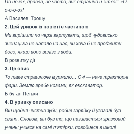
По ночах, правда, не часто, виє страшно й зітхає: «О-
о-о-о-ох!
А Василеві Трошу
2. Цей уривок із повісті є частиною
Ми вирішили по черзі вартувати, щоб чудовисько
зненацька не напало на нас, чи хоча б не проґавити
його, якщо воно вилізе з води.
В розвитку дії
3. Це опис
То таке страшнюче мурмило… Очі — наче тракторні
фари. Землю гребе ногами, як екскаватор.
Б бугая Петьки
4. В уривку описано
Він щодня чистив зуби, робив зарядку й узагалі був
свиня. Словом, він був те, що називається зразковий
учень: учився на самі п’ятірки, поводився в школі