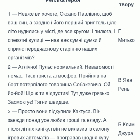
твору
1 — Невже ви хочете, Оксано Павлівно, щоб
ваш син, а заодно і його перший приятель ціле
літо нудились у місті, де все кругом: і пилюга, і
Г
спекотні вулиці — навіває сумні думки й
Митько
сприяє передчасному старінню наших
організмів?
2 — Атлічно! Пульс нормальний. Невагомості
немає. Тиск триста атмосфер. Прийняв на
В Ява
борт потерпілого товариша Собакевича. Ой-
Рень
йо-йой! Що ж ти відпустив! Тут дуже грязько!
Засмоктує! Тягни швидше.
3 — Просто вони підкупили Кактуса. Він
завжди понад усе любив гроші та владу. А
Б Клим
після літніх канікул він не вилазив із салону
Джура
ігрових автоматів — програвав щодня купу