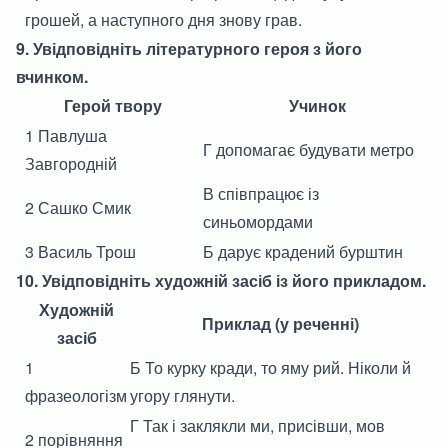
грошей, а наступного дня знову грав.
9. Увідповідніть літературного героя з його
вчинком.
Герой твору
Учинок
1 Павлуша
Г допомагає будувати метро
Завгородній
В співпрацює із
2 Сашко Смик
синьомордами
3 Василь Трош
Б дарує крадений бурштин
10. Увідповідніть художній засіб із його прикладом.
Художній
Приклад (у реченні)
засіб
1
Б То курку кради, то яму рий. Ніколи й
фразеологізм
угору глянути.
Г Так і заклякли ми, присівши, мов
2 порівняння