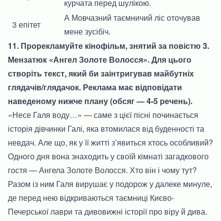
курчата перед шулікою.
А Мовчазний таємничий ліс оточував
3 епітет
мене зусібіч.
11. Прорекламуйте кінофільм, знятий за повістю 3.
Мензатюк «Ангел Золоте Волосся». Для цього
створіть текст, який би заінтригував майбутніх
глядачів/глядачок. Реклама має відповідати
наведеному нижче плану (обсяг — 4-5 речень).
«Несе Галя воду…» — саме з цієї пісні починається
історія дівчинки Галі, яка втомилася від буденності та
невдач. Але що, як у її житті з’явиться хтось особливий?
Одного дня вона знаходить у своїй кімнаті загадкового
гостя — Ангела Золоте Волосся. Хто він і чому тут?
Разом із ним Галя вирушає у подорож у далеке минуле,
де перед нею відкриваються таємниці Києво-
Печерської лаври та дивовижні історії про віру й дива.