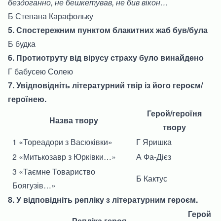
бездоганно, не бешкетував, не бив вікон…
Б Степана Карафольку
5. Спостережним пунктом блакитних жаб був/була
Б будка
6. Протиотруту від вірусу страху було винайдено
Г бабусею Солею
7. Увідповідніть літературний твір із його героєм/
героїнею.
Герой/героїня
Назва твору
твору
1 «Тореадори з Васюківки»
Г Яришка
2 «Митькозавр з Юрківки…»
А Фа-Дієз
3 «Таємне Товариство
Б Кактус
Боягузів…»
8. У відповідніть репліку з літературним героєм.
Герой
Репліка героя